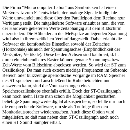
Die Firma "Microcomputer-Labor" aus Saarbrücken hat einen
Meßvorsatz zum ST entwickelt, der analoge Signale in digitale
Werte umwandelt und diese über den Parallelport dem Rechne rzur
Verfügung stellt. Die mitgelieferte Software erlaubt es nun, die von
der Hardware gelieferten Werte zeitabhängig auf dem Bildschirm
darzustellen. Die Höhe der an der Meßspitze anliegenden Spannung
wird also in ihrem zeitlichen Verlauf dargestellt. Dabei erlaubt die
Softwaer ein komfortables Einstellen sowohl der Zeitachse
(Horizontale) als auch der Spannungsachse (Empfindlichkeit der
Meßspitze, Vertikale). Diese beiden Achsen sind kalibriert, d. h.
durch ein einblendbares Raster können genaue Spannungs- bzw.
Zeit-Werte vom Bildschirm abgelesen werden. So wird der ST zum
Oszilloskop! Da man auch extrem niedrige Frequenzen im Subsonic
Bereich oder kurzzeitige aperiodische Vorgänge im RAM-Speicher
des ST speichern und anschließend in Ruhe betrachten und
auswerten kann, sind die Voraussetzungen eines
Speicheroszilloskops ebenfalls erfüllt. Doch der ST-Oszillograph
kann noch mehr. Hatte man schon die Möglichkeit geschaffen,
beliebige Spannungswerte digital abzuspeichern, so fehlte nur noch
die entsprechende Software, um sie als Tonfolge über den
Monitorlautsprecher wiederzugeben. Auch diese Option wird
mitgeliefert, so daß man neben dem ST-Oszillograph auch noch
einen ST-Sound-Sampler erhält.