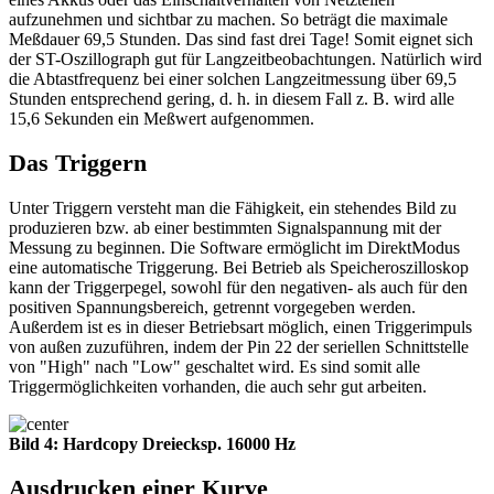
aufzunehmen und sichtbar zu machen. So beträgt die maximale
Meßdauer 69,5 Stunden. Das sind fast drei Tage! Somit eignet sich
der ST-Oszillograph gut für Langzeitbeobachtungen. Natürlich wird
die Abtastfrequenz bei einer solchen Langzeitmessung über 69,5
Stunden entsprechend gering, d. h. in diesem Fall z. B. wird alle
15,6 Sekunden ein Meßwert aufgenommen.
Das Triggern
Unter Triggern versteht man die Fähigkeit, ein stehendes Bild zu
produzieren bzw. ab einer bestimmten Signalspannung mit der
Messung zu beginnen. Die Software ermöglicht im DirektModus
eine automatische Triggerung. Bei Betrieb als Speicheroszilloskop
kann der Triggerpegel, sowohl für den negativen- als auch für den
positiven Spannungsbereich, getrennt vorgegeben werden.
Außerdem ist es in dieser Betriebsart möglich, einen Triggerimpuls
von außen zuzuführen, indem der Pin 22 der seriellen Schnittstelle
von "High" nach "Low" geschaltet wird. Es sind somit alle
Triggermöglichkeiten vorhanden, die auch sehr gut arbeiten.
Bild 4: Hardcopy Dreiecksp. 16000 Hz
Ausdrucken einer Kurve