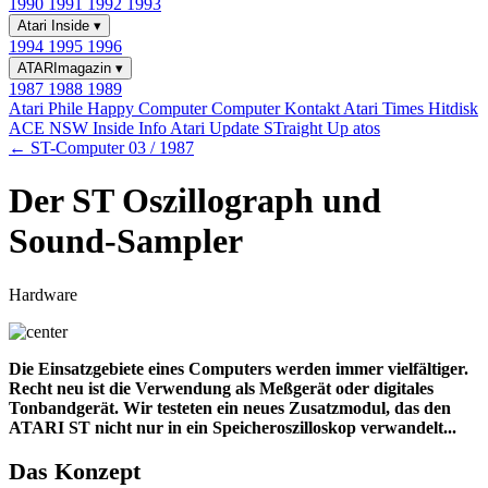
1990
1991
1992
1993
Atari Inside
▾
1994
1995
1996
ATARImagazin
▾
1987
1988
1989
Atari Phile
Happy Computer
Computer Kontakt
Atari Times
Hitdisk
ACE NSW Inside Info
Atari Update
STraight Up
atos
← ST-Computer 03 / 1987
Der ST Oszillograph und
Sound-Sampler
Hardware
Die Einsatzgebiete eines Computers werden immer vielfältiger.
Recht neu ist die Verwendung als Meßgerät oder digitales
Tonbandgerät. Wir testeten ein neues Zusatzmodul, das den
ATARI ST nicht nur in ein Speicheroszilloskop verwandelt...
Das Konzept