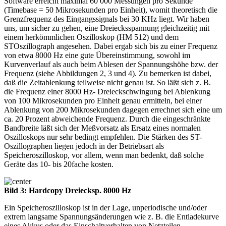
Software erreicht maximal 60 000 Messungen pro Sekunde
(Timebase = 50 Mikrosekunden pro Einheit), womit theoretisch die
Grenzfrequenz des Eingangssignals bei 30 KHz liegt. Wir haben
uns, um sicher zu gehen, eine Dreiecksspannung gleichzeitig mit
einem herkömmlichen Oszilloskop (HM 512) und dem
STOszillograph angesehen. Dabei ergab sich bis zu einer Frequenz
von etwa 8000 Hz eine gute Übereinstimmung, sowohl im
Kurvenverlauf als auch beim Ablesen der Spannungshöhe bzw. der
Frequenz (siehe Abbildungen 2, 3 und 4). Zu bemerken ist dabei,
daß die Zeitablenkung teilweise nicht genau ist. So läßt sich z. B.
die Frequenz einer 8000 Hz- Dreieckschwingung bei Ablenkung
von 100 Mikrosekunden pro Einheit genau ermitteln, bei einer
Ablenkung von 200 Mikrosekunden dagegen errechnet sich eine um
ca. 20 Prozent abweichende Frequenz. Durch die eingeschränkte
Bandbreite läßt sich der Meßvorsatz als Ersatz eines normalen
Oszilloskops nur sehr bedingt empfehlen. Die Stärken des ST-
Oszillographen liegen jedoch in der Betriebsart als
Speicheroszilloskop, vor allem, wenn man bedenkt, daß solche
Geräte das 10- bis 20fache kosten.
Bild 3: Hardcopy Dreiecksp. 8000 Hz
Ein Speicheroszilloskop ist in der Lage, unperiodische und/oder
extrem langsame Spannungsänderungen wie z. B. die Entladekurve
eines Akkus oder das Einschaltverhalten von Netzteilen