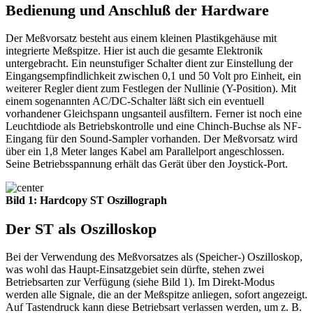
Bedienung und Anschluß der Hardware
Der Meßvorsatz besteht aus einem kleinen Plastikgehäuse mit
integrierte Meßspitze. Hier ist auch die gesamte Elektronik
untergebracht. Ein neunstufiger Schalter dient zur Einstellung der
Eingangsempfindlichkeit zwischen 0,1 und 50 Volt pro Einheit, ein
weiterer Regler dient zum Festlegen der Nullinie (Y-Position). Mit
einem sogenannten AC/DC-Schalter läßt sich ein eventuell
vorhandener Gleichspann ungsanteil ausfiltern. Ferner ist noch eine
Leuchtdiode als Betriebskontrolle und eine Chinch-Buchse als NF-
Eingang für den Sound-Sampler vorhanden. Der Meßvorsatz wird
über ein 1,8 Meter langes Kabel am Parallelport angeschlossen.
Seine Betriebsspannung erhält das Gerät über den Joystick-Port.
Bild 1: Hardcopy ST Oszillograph
Der ST als Oszilloskop
Bei der Verwendung des Meßvorsatzes als (Speicher-) Oszilloskop,
was wohl das Haupt-Einsatzgebiet sein dürfte, stehen zwei
Betriebsarten zur Verfügung (siehe Bild 1). Im Direkt-Modus
werden alle Signale, die an der Meßspitze anliegen, sofort angezeigt.
Auf Tastendruck kann diese Betriebsart verlassen werden, um z. B.