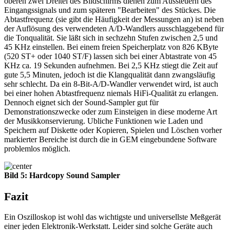
oberen zwei Dreitel des Bildschirms dienen zum Aussteuern des
Eingangssignals und zum späteren "Bearbeiten" des Stückes. Die
Abtastfrequenz (sie gibt die Häufigkeit der Messungen an) ist neben
der Auflösung des verwendeten A/D-Wandlers ausschlaggebend für
die Tonqualität. Sie läßt sich in sechzehn Stufen zwischen 2,5 und
45 KHz einstellen. Bei einem freien Speicherplatz von 826 KByte
(520 ST+ oder 1040 ST/F) lassen sich bei einer Abtastrate von 45
KHz ca. 19 Sekunden aufnehmen. Bei 2,5 KHz stiegt die Zeit auf
gute 5,5 Minuten, jedoch ist die Klangqualität dann zwangsläufig
sehr schlecht. Da ein 8-Bit-A/D-Wandler verwendet wird, ist auch
bei einer hohen Abtastfrequenz niemals HiFi-Qualität zu erlangen.
Dennoch eignet sich der Sound-Sampler gut für
Demonstrationszwecke oder zum Einsteigen in diese moderne Art
der Musikkonservierung. Ubliche Funktionen wie Laden und
Speichern auf Diskette oder Kopieren, Spielen und Löschen vorher
markierter Bereiche ist durch die in GEM eingebundene Software
problemlos möglich.
Bild 5: Hardcopy Sound Sampler
Fazit
Ein Oszilloskop ist wohl das wichtigste und universellste Meßgerät
einer jeden Elektronik-Werkstatt. Leider sind solche Geräte auch