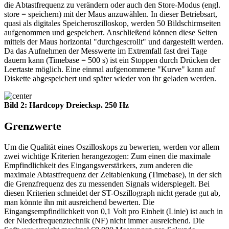
die Abtastfrequenz zu verändern oder auch den Store-Modus (engl.
store = speichern) mit der Maus anzuwählen. In dieser Betriebsart,
quasi als digitales Speicheroszilloskop, werden 50 Bildschirmseiten
aufgenommen und gespeichert. Anschließend können diese Seiten
mittels der Maus horizontal "durchgescrollt" und dargestellt werden.
Da das Aufnehmen der Messwerte im Extremfall fast drei Tage
dauern kann (Timebase = 500 s) ist ein Stoppen durch Drücken der
Leertaste möglich. Eine einmal aufgenommene "Kurve" kann auf
Diskette abgespeichert und später wieder von ihr geladen werden.
Bild 2: Hardcopy Dreiecksp. 250 Hz
Grenzwerte
Um die Qualität eines Oszilloskops zu bewerten, werden vor allem
zwei wichtige Kriterien herangezogen: Zum einen die maximale
Empfindlichkeit des Eingangsverstärkers, zum anderen die
maximale Abtastfrequenz der Zeitablenkung (Timebase), in der sich
die Grenzfrequenz des zu messenden Signals widerspiegelt. Bei
diesen Kriterien schneidet der ST-Oszillograph nicht gerade gut ab,
man könnte ihn mit ausreichend bewerten. Die
Eingangsempfindlichkeit von 0,1 Volt pro Einheit (Linie) ist auch in
der Niederfrequenztechnik (NF) nicht immer ausreichend. Die