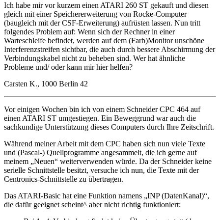
Ich habe mir vor kurzem einen ATARI 260 ST gekauft und diesen
gleich mit einer Speichererweiterung von Rocke-Computer
(baugleich mit der CSF-Erweiterung) aufrüsten lassen. Nun tritt
folgendes Problem auf: Wenn sich der Rechner in einer
Warteschleife befindet, werden auf dem (Farb)Monitor unschöne
Interferenzstreifen sichtbar, die auch durch bessere Abschirmung der
Verbindungskabel nicht zu beheben sind. Wer hat ähnliche
Probleme und/ oder kann mir hier helfen?
Carsten K., 1000 Berlin 42
Vor einigen Wochen bin ich von einem Schneider CPC 464 auf
einen ATARI ST umgestiegen. Ein Beweggrund war auch die
sachkundige Unterstützung dieses Computers durch Ihre Zeitschrift.
Während meiner Arbeit mit dem CPC haben sich nun viele Texte
und (Pascal-) Quellprogramme angesammelt, die ich gerne auf
meinem „Neuen“ weiterverwenden würde. Da der Schneider keine
serielle Schnittstelle besitzt, versuche ich nun, die Texte mit der
Centronics-Schnittstelle zu übertragen.
Das ATARI-Basic hat eine Funktion namens „INP (DatenKanal)“,
die dafür geeignet scheint^ aber nicht richtig funktioniert: