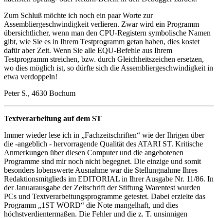
Zum Schluß möchte ich noch ein paar Worte zur
Assembliergeschwindigkeit verlieren. Zwar wird ein Programm
übersichtlicher, wenn man den CPU-Registern symbolische Namen
gibt, wie Sie es in Ihrem Testprogramm getan haben, dies kostet
dafür aber Zeit. Wenn Sie alle EQU-Befehle aus Ihrem
Testprogramm streichen, bzw. durch Gleichheitszeichen ersetzen,
wo dies möglich ist, so dürfte sich die Assembliergeschwindigkeit in
etwa verdoppeln!
Peter S., 4630 Bochum
Textverarbeitung auf dem ST
Immer wieder lese ich in „Fachzeitschriften“ wie der Ihrigen über
die -angeblich - hervorragende Qualität des ATARI ST. Kritische
Anmerkungen über diesen Computer und die angebotenen
Programme sind mir noch nicht begegnet. Die einzige und somit
besonders lobenswerte Ausnahme war die Stellungnahme Ihres
Redaktionsmitglieds im EDITORIAL in Ihrer Ausgabe Nr. 11/86. In
der Januarausgabe der Zeitschrift der Stiftung Warentest wurden
PCs und Textverarbeitungsprogramme getestet. Dabei erzielte das
Programm „1ST WORD“ die Note mangelhaft, und dies
höchstverdientermaßen. Die Fehler und die z. T. unsinnigen