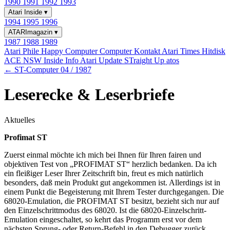
1990
1991
1992
1993
Atari Inside
▾
1994
1995
1996
ATARImagazin
▾
1987
1988
1989
Atari Phile
Happy Computer
Computer Kontakt
Atari Times
Hitdisk
ACE NSW Inside Info
Atari Update
STraight Up
atos
← ST-Computer 04 / 1987
Leserecke & Leserbriefe
Aktuelles
Profimat ST
Zuerst einmal möchte ich mich bei Ihnen für Ihren fairen und
objektiven Test von „PROFIMAT ST“ herzlich bedanken. Da ich
ein fleißiger Leser Ihrer Zeitschrift bin, freut es mich natürlich
besonders, daß mein Produkt gut angekommen ist. Allerdings ist in
einem Punkt die Begeisterung mit Ihrem Tester durchgegangen. Die
68020-Emulation, die PROFIMAT ST besitzt, bezieht sich nur auf
den Einzelschrittmodus des 68020. Ist die 68020-Einzelschritt-
Emulation eingeschaltet, so kehrt das Programm erst vor dem
nächsten Sprung- oder Return-Befehl in den Debugger zurück.