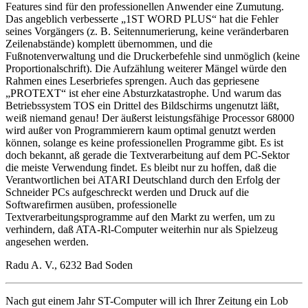
Features sind für den professionellen Anwender eine Zumutung.
Das angeblich verbesserte „1ST WORD PLUS“ hat die Fehler
seines Vorgängers (z. B. Seitennumerierung, keine veränderbaren
Zeilenabstände) komplett übernommen, und die
Fußnotenverwaltung und die Druckerbefehle sind unmöglich (keine
Proportionalschrift). Die Aufzählung weiterer Mängel würde den
Rahmen eines Leserbriefes sprengen. Auch das gepriesene
„PROTEXT“ ist eher eine Absturzkatastrophe. Und warum das
Betriebssystem TOS ein Drittel des Bildschirms ungenutzt läßt,
weiß niemand genau! Der äußerst leistungsfähige Processor 68000
wird außer von Programmierern kaum optimal genutzt werden
können, solange es keine professionellen Programme gibt. Es ist
doch bekannt, aß gerade die Textverarbeitung auf dem PC-Sektor
die meiste Verwendung findet. Es bleibt nur zu hoffen, daß die
Verantwortlichen bei ATARI Deutschland durch den Erfolg der
Schneider PCs aufgeschreckt werden und Druck auf die
Softwarefirmen ausüben, professionelle
Textverarbeitungsprogramme auf den Markt zu werfen, um zu
verhindern, daß ATA-Rl-Computer weiterhin nur als Spielzeug
angesehen werden.
Radu A. V., 6232 Bad Soden
Nach gut einem Jahr ST-Computer will ich Ihrer Zeitung ein Lob