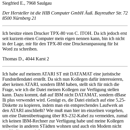
Siegfried E., 7968 Saulgau
Der Hersteller ist die HIB Computer GmbH Äuß. Bayreuther Str. 72
8500 Nürnberg 21
Ich besitze einen Drucker TPX-80 von C. ITOH. Da ich jedoch erst
seit kurzem einen Computer mein eigen nennen kann, bin ich nicht
in der Lage, mir für den TPX-80 eine Druckeranpassung für Ist
Word zu schreiben.
Thomas D., 4044 Karst 2
Ich habe auf meinem ATARI ST mit DATAMAT eine juristische
Fundstellendatei erstellt. Da sich nun Kollegen dafür interessieren,
aber keinen ATARI, sondern IBM haben, stellt sich für mich die
Frage, wie ich die Datei meinen Kollegen zur Verfügung stellen
kann. Dazu kommt, daß auf IBM nicht DATAMAT, sondern dBase
Ili plus verwendet wird. Genügt es, die Datei einfach auf eine 5,25-
Diskette zu kopieren, indem man ein entsprechendes Laufwerk an
den ATARI anschließt? Wie muß man hier im einzelnen vorgehen,
um eine Datenübertragung über RS-232-Kabel zu vermeiden, zumal
ich keinen IBM-Rechner zur Verfügung habe und meine Kollegen
teilweise in anderen STädten wohnen und auch ein Modem nicht