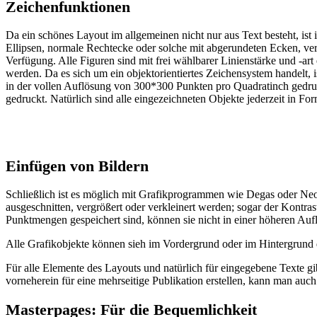
Zeichenfunktionen
Da ein schönes Layout im allgemeinen nicht nur aus Text besteht, ist
Ellipsen, normale Rechtecke oder solche mit abgerundeten Ecken, ver
Verfügung. Alle Figuren sind mit frei wählbarer Linienstärke und -a
werden. Da es sich um ein objektorientiertes Zeichensystem handelt,
in der vollen Auflösung von 300*300 Punkten pro Quadratinch gedruc
gedruckt. Natürlich sind alle eingezeichneten Objekte jederzeit in For
Einfügen von Bildern
Schließlich ist es möglich mit Grafikprogrammen wie Degas oder Neo
ausgeschnitten, vergrößert oder verkleinert werden; sogar der Kontras
Punktmengen gespeichert sind, können sie nicht in einer höheren Auf
Alle Grafikobjekte können sieh im Vordergrund oder im Hintergrund 
Für alle Elemente des Layouts und natürlich für eingegebene Texte g
vorneherein für eine mehrseitige Publikation erstellen, kann man auc
Masterpages: Für die Bequemlichkeit