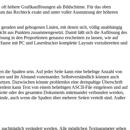
n oft höhere Grafikauflösungen als Bildschirme. Für das oben
um das Rechteck exakt und unter voller Ausnutzung der höheren
, geraden und gebogenen Linien, mit denen sich, völlig unabhängig
nicht aus Punkten zusammengesetzt. Damit läßt sich die Auflösung des
ösung in den Proportionen genauso erscheinen zu lassen, wie auf
u Hause mit PC und Laserdrucker komplette Layouts vorzubereiten und
n die Spalten sein. Auf jeder Seite kann eine beliebige Anzahl von
lten und ihr Abstand voneinander. Selbstverständlich können auch
u setzen. Dazwischen könnte problemlos eine dreispaltige Überschrift
ußerdem kann Text von einem beliebigen ASCII-File eingelesen und auf
er Seite oder des gesamten Dokuments miteinander verbunden werden,
tünde, auch wenn die Spalten über mehrere Seiten verteilt sind. Außer
sw. nachträglich verändert werden. Alle möglichen Textparameter sehen