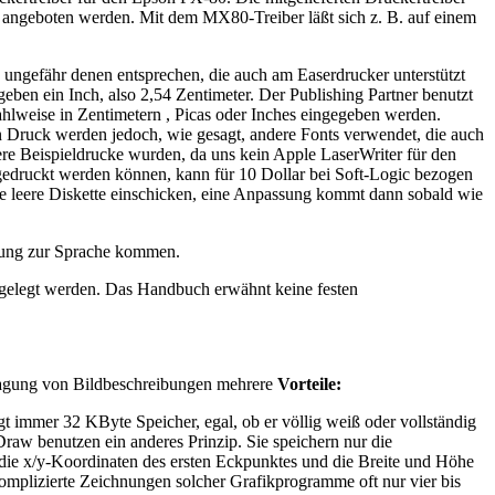
 angeboten werden. Mit dem MX80-Treiber läßt sich z. B. auf einem
 ungefähr denen entsprechen, die auch am Easerdrucker unterstützt
ben ein Inch, also 2,54 Zentimeter. Der Publishing Partner benutzt
hlweise in Zentimetern , Picas oder Inches eingegeben werden.
en Druck werden jedoch, wie gesagt, andere Fonts verwendet, die auch
sere Beispieldrucke wurden, da uns kein Apple LaserWriter für den
t gedruckt werden können, kann für 10 Dollar bei Soft-Logic bezogen
e leere Diskette einschicken, eine Anpassung kommt dann sobald wie
ltung zur Sprache kommen.
estgelegt werden. Das Handbuch erwähnt keine festen
tragung von Bildbeschreibungen mehrere
Vorteile:
t immer 32 KByte Speicher, egal, ob er völlig weiß oder vollständig
aw benutzen ein anderes Prinzip. Sie speichern nur die
 die x/y-Koordinaten des ersten Eckpunktes und die Breite und Höhe
mplizierte Zeichnungen solcher Grafikprogramme oft nur vier bis