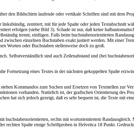
ber den Bildschirm laufende oder vertikale Schriften sind mit dem Pro
linksbündig, zentriert, mit für jede Spalte oder jeden Textabschnitt wä
tiert erfolgen (siehe Bild 3). Schade ist nur, daß keine halbautomatis
bständig trennt, einfügen. Falls beim buchstabenorientierten Randaus
d zwischen einzelnen Buchstaben exakt justiert werden. Mit einer Tre
hen Worten oder Buchstaben stellenweise doch zu groß.
 Inch. Selbstverständlich sind auch Zeilenabstand und (bei buchstabeno
ie Fortsetzung eines Textes in der nächsten gekoppelten Spalte erzwin
 stehen Kommandos zum Suchen und Ersetzen von Textstellen zur Verf
nktionen vorhanden. Natürlich ist, der grafischen Orientierung des Pr
suchen hat sich jedoch gezeigt, daß es sehr bequem ist, die Texte mit
it buchstabenorientierten, rechts mit wortorientiertem Randausgleich. 
n der rechten Spalte einige Schriftproben in Helvetica 18 Punkt. Gedruc