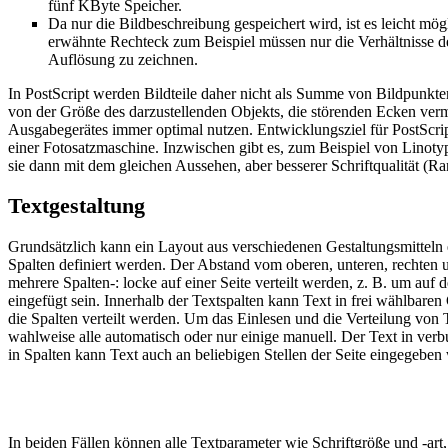
fünf KByte Speicher.
Da nur die Bildbeschreibung gespeichert wird, ist es leicht mö
erwähnte Rechteck zum Beispiel müssen nur die Verhältnisse 
Auflösung zu zeichnen.
In PostScript werden Bildteile daher nicht als Summe von Bildpunkte
von der Größe des darzustellenden Objekts, die störenden Ecken verme
Ausgabegerätes immer optimal nutzen. Entwicklungsziel für PostScrip
einer Fotosatzmaschine. Inzwischen gibt es, zum Beispiel von Linot
sie dann mit dem gleichen Aussehen, aber besserer Schriftqualität (R
Textgestaltung
Grundsätzlich kann ein Layout aus verschiedenen Gestaltungsmitteln e
Spalten definiert werden. Der Abstand vom oberen, unteren, rechten 
mehrere Spalten-: locke auf einer Seite verteilt werden, z. B. um auf 
eingefügt sein. Innerhalb der Textspalten kann Text in frei wählbar
die Spalten verteilt werden. Um das Einlesen und die Verteilung von
wahlweise alle automatisch oder nur einige manuell. Der Text in verbu
in Spalten kann Text auch an beliebigen Stellen der Seite eingegeben 
In beiden Fällen können alle Textparameter wie Schriftgröße und -art