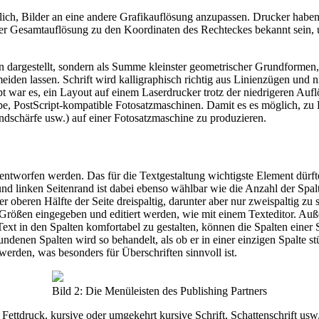
glich, Bilder an eine andere Grafikauflösung anzupassen. Drucker habe
der Gesamtauflösung zu den Koordinaten des Rechteckes bekannt sein, 
n dargestellt, sondern als Summe kleinster geometrischer Grundformen
iden lassen. Schrift wird kalligraphisch richtig aus Linienzügen und 
t war es, ein Layout auf einem Laserdrucker trotz der niedrigeren Aufl
ype, PostScript-kompatible Fotosatzmaschinen. Damit es es möglich, z
andschärfe usw.) auf einer Fotosatzmaschine zu produzieren.
ntworfen werden. Das für die Textgestaltung wichtigste Element dürfte
und linken Seitenrand ist dabei ebenso wählbar wie die Anzahl der Spa
der oberen Hälfte der Seite dreispaltig, darunter aber nur zweispaltig z
en Größen eingegeben und editiert werden, wie mit einem Texteditor. A
 Text in den Spalten komfortabel zu gestalten, können die Spalten ein
ndenen Spalten wird so behandelt, als ob er in einer einzigen Spalte s
werden, was besonders für Überschriften sinnvoll ist.
Bild 2: Die Menüleisten des Publishing Partners
, Fettdruck, kursive oder umgekehrt kursive Schrift, Schattenschrift u