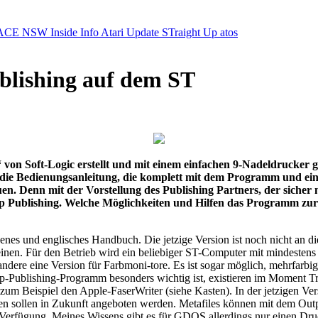
ACE NSW Inside Info
Atari Update
STraight Up
atos
blishing auf dem ST
n Soft-Logic erstellt und mit einem einfachen 9-Nadeldrucker ged
ist die Bedienungsanleitung, die komplett mit dem Programm und e
en. Denn mit der Vorstellung des Publishing Partners, der sicher 
p Publishing. Welche Möglichkeiten und Hilfen das Programm zur E
ndenes und englisches Handbuch. Die jetzige Version ist noch nicht a
scheinen. Für den Betrieb wird ein beliebiger ST-Computer mit minde
ndere eine Version für Farbmoni-tore. Es ist sogar möglich, mehrfarbig
top-Publishing-Programm besonders wichtig ist, existieren im Moment Tr
 zum Beispiel den Apple-FaserWriter (siehe Kasten). In der jetzigen Ve
ypen sollen in Zukunft angeboten werden. Metafiles können mit dem O
Verfügung. Meines Wissens gibt es für GDOS allerdings nur einen Druc