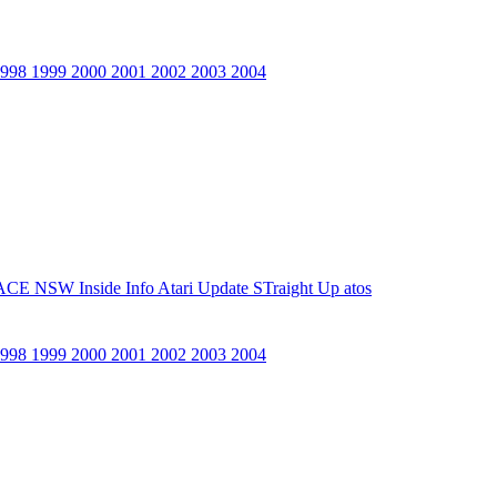
1998
1999
2000
2001
2002
2003
2004
ACE NSW Inside Info
Atari Update
STraight Up
atos
1998
1999
2000
2001
2002
2003
2004