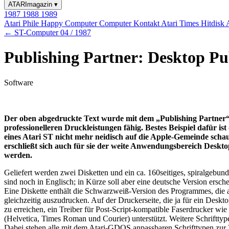
ATARImagazin
▾
1987
1988
1989
Atari Phile
Happy Computer
Computer Kontakt
Atari Times
Hitdisk
← ST-Computer 04 / 1987
Publishing Partner: Desktop Pu
Software
Der oben abgedruckte Text wurde mit dem „Publishing Partner“ vo
professionelleren Druckleistungen fähig. Bestes Beispiel dafür 
eines Atari ST nicht mehr neidisch auf die Apple-Gemeinde schau
erschließt sich auch für sie der weite Anwendungsbereich Deskto
werden.
Geliefert werden zwei Disketten und ein ca. 160seitiges, spiralgebu
sind noch in Englisch; in Kürze soll aber eine deutsche Version er
Eine Diskette enthält die Schwarzweiß-Version des Programmes, die a
gleichzeitig auszudrucken. Auf der Druckerseite, die ja für ein Desk
zu erreichen, ein Treiber für Post-Script-kompatible Faserdrucker wie
(Helvetica, Times Roman und Courier) unterstützt. Weitere Schriftt
Dabei stehen alle mit dem Atari-GDOS anpassbaren Schrifttypen zur 