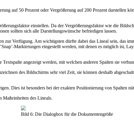
erung auf 50 Prozent oder Vergrößerung auf 200 Prozent darstellen kö
größerungsfaktor einstellen. Da der Vergrößerungsfaktor wie die Bildsc
onen sollten sich alle Darstellungswünsche befriedigen lassen.
n zur Verfügung. Am wichtigsten dürfte dabei das Lineal sein, das im
nap’-Markierungen eingestellt werden, mit denen es möglich ist, Layo
 Textspalte angezeigt werden, mit welchen anderen Spalten sie verbunde
ichnen des Bildschirms sehr viel Zeit, sie können deshalb abgeschalt
igen. Dies ist besonders bei der exakten Positionierung von Spalten nüt
 den Maßeinheiten des Lineals.
Bild 6: Die Dialogbox für die Dokumentengröße