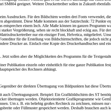
 SM804 geeignet. Weitere Druckertreiber sollen in Zukunft ebenfalls
beim Ausdrucken. Für den Bildschirm werden drei Fonts verwendet, die
en abgestimmt. Diese Maße kommen aus der Satztechnik: 72 Punkte erge
icas entsprechen einem Inch. Alle Maße können im ganzen Programm wa
starker Vergrößerung, sehen sie recht blockhaft und eckig aus. Für d
trixdruckertreiber nur ein einziger Font, Helvetica, mitgeliefert. Un
Fonteditor für die Erstellung von Bildschirmschriften, die jedoch nich
ondere Drucker an. Einfach eine Kopie des Druckerhandbuches und ein
Jetzt sollen aber die Möglichkeiten des Programms für die Textgesta
iner Publikation einzeln oder einheitlich für eine ganze Publikation f
auptspeicher des Rechners abhängt.
n. Gegenüber der direkten Übertragung von Bildpunkten hat diese Über
t auch Übertragungszeit. Beispiel: Ein Grafikbildschirm des ST benötig
cker übertragen werden. Objektorientierte Grafikprogramme wie GemDr
önnen. Um z. B. ein beliebig großes Rechteck zu zeichnen, müssen nur
sbreite oder Füllmuster gespeichert werden. Deshalb brauchen auch ko