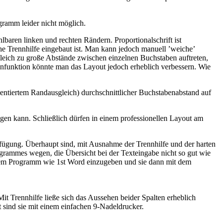
gramm leider nicht möglich.
hlbaren linken und rechten Rändern. Proportionalschrift ist
che Trennhilfe eingebaut ist. Man kann jedoch manuell ’weiche’
gleich zu große Abstände zwischen einzelnen Buchstaben auftreten,
nnfunktion könnte man das Layout jedoch erheblich verbessern. Wie
rientiertem Randausgleich) durchschnittlicher Buchstabenabstand auf
gen kann. Schließlich dürfen in einem professionellen Layout am
ügung. Überhaupt sind, mit Ausnahme der Trennhilfe und der harten
ogrammes wegen, die Übersicht bei der Texteingabe nicht so gut wie
 einem Programm wie 1st Word einzugeben und sie dann mit dem
Mit Trennhilfe ließe sich das Aussehen beider Spalten erheblich
kt sind sie mit einem einfachen 9-Nadeldrucker.