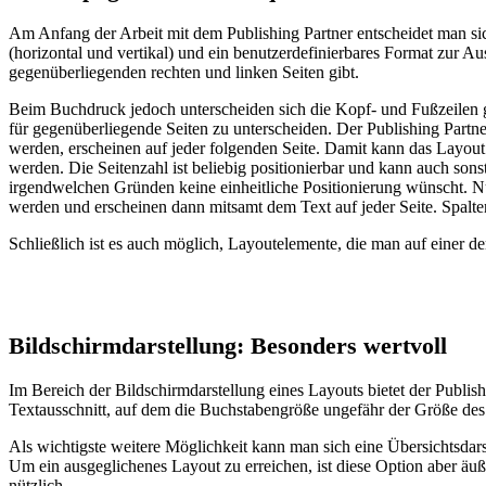
Am Anfang der Arbeit mit dem Publishing Partner entscheidet man sic
(horizontal und vertikal) und ein benutzerdefinierbares Format zur Au
gegenüberliegenden rechten und linken Seiten gibt.
Beim Buchdruck jedoch unterscheiden sich die Kopf- und Fußzeilen g
für gegenüberliegende Seiten zu unterscheiden. Der Publishing Partne
werden, erscheinen auf jeder folgenden Seite. Damit kann das Layout 
werden. Die Seitenzahl ist beliebig positionierbar und kann auch son
irgendwelchen Gründen keine einheitliche Positionierung wünscht. Nu
werden und erscheinen dann mitsamt dem Text auf jeder Seite. Spalten
Schließlich ist es auch möglich, Layoutelemente, die man auf einer der
Bildschirmdarstellung: Besonders wertvoll
Im Bereich der Bildschirmdarstellung eines Layouts bietet der Publi
Textausschnitt, auf dem die Buchstabengröße ungefähr der Größe des 
Als wichtigste weitere Möglichkeit kann man sich eine Übersichtsdars
Um ein ausgeglichenes Layout zu erreichen, ist diese Option aber äußer
nützlich.