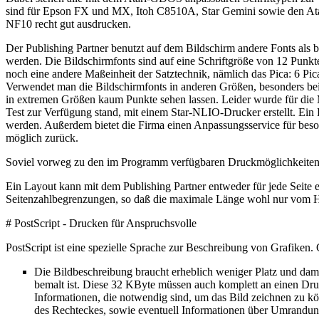
sind für Epson FX und MX, Itoh C8510A, Star Gemini sowie den Atari
NF10 recht gut ausdrucken.
Der Publishing Partner benutzt auf dem Bildschirm andere Fonts als 
werden. Die Bildschirmfonts sind auf eine Schriftgröße von 12 Punkt
noch eine andere Maßeinheit der Satztechnik, nämlich das Pica: 6 P
Verwendet man die Bildschirmfonts in anderen Größen, besonders bei 
in extremen Größen kaum Punkte sehen lassen. Leider wurde für die Ma
Test zur Verfügung stand, mit einem Star-NLIO-Drucker erstellt. Ein 
werden. Außerdem bietet die Firma einen Anpassungsservice für bes
möglich zurück.
Soviel vorweg zu den im Programm verfügbaren Druckmöglichkeiten. 
Ein Layout kann mit dem Publishing Partner entweder für jede Seite e
Seitenzahlbegrenzungen, so daß die maximale Länge wohl nur vom H
# PostScript - Drucken für Anspruchsvolle
PostScript ist eine spezielle Sprache zur Beschreibung von Grafike
Die Bildbeschreibung braucht erheblich weniger Platz und dami
bemalt ist. Diese 32 KByte müssen auch komplett an einen Dru
Informationen, die notwendig sind, um das Bild zeichnen zu k
des Rechteckes, sowie eventuell Informationen über Umrandung