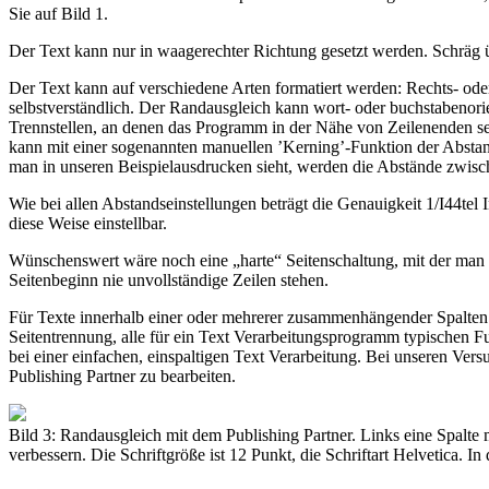
Sie auf Bild 1.
Der Text kann nur in waagerechter Richtung gesetzt werden. Schräg ü
Der Text kann auf verschiedene Arten formatiert werden: Rechts- oder 
selbstverständlich. Der Randausgleich kann wort- oder buchstabenorien
Trennstellen, an denen das Programm in der Nähe von Zeilenenden sel
kann mit einer sogenannten manuellen ’Kerning’-Funktion der Abstan
man in unseren Beispielausdrucken sieht, werden die Abstände zwisc
Wie bei allen Abstandseinstellungen beträgt die Genauigkeit 1/I44tel
diese Weise einstellbar.
Wünschenswert wäre noch eine „harte“ Seitenschaltung, mit der man d
Seitenbeginn nie unvollständige Zeilen stehen.
Für Texte innerhalb einer oder mehrerer zusammenhängender Spalten
Seitentrennung, alle für ein Text Verarbeitungsprogramm typischen Fu
bei einer einfachen, einspaltigen Text Verarbeitung. Bei unseren Ver
Publishing Partner zu bearbeiten.
Bild 3: Randausgleich mit dem Publishing Partner. Links eine Spalte m
verbessern. Die Schriftgröße ist 12 Punkt, die Schriftart Helvetica. I