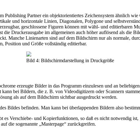
 im Publishing Partner ein objektorientiertes Zeichensystem ähnlich w
tikale und horizontale Linien, Diagonalen, Polygone und selbstverstä
rt erzeugbar, geschlossene Figuren können mit wähl- und editierbaren 
 ist die Druckerausgabe im allgemeinen auch höher auflösend als die Bi
kt. Manche Linienarten sind auf dem Bildschirm nur als normale, durc
m, Position und Größe vollständig editierbar.
Bild 4: Bildschirmdarstellung in Druckgröße
chrome erzeugte Bilder in das Programm einzulesen und an beliebigen S
t kann bei Bildern, die z. B. von Videodigitizern oder Scannern stamme
lösung als auf dem Bildschirm sichtbar ausgedruckt werden.
des Bildes befinden. Man kann bei überlappenden Bildern also bestimm
ibt es Verschiebe- und Kopierfunktionen, so daß es nicht notwendig is
h auf die sogenannte „Masterpage“ zurückgreifen.