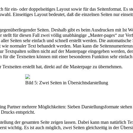
h für ein- oder doppelseitiges Layout sowie für das Seitenformat. Es 
swahl. Einseitiges Layout bedeutet, daß die einzelnen Seiten nur einse
egenüberliegender Seiten. Deshalb gibt es beim Ausdrucken mit Ist Wo
r stellt für diesen Fall zwei völlig unabhängige „Master-pages“ zur Ve
aller Seiten sehr einfach und schnell erstellt werden. Die automatisch
st wie normaler Text behandelt werden. Man kann die Seitennumerierung
r Textspalten sollten nicht auf der Masterpage eingegeben werden, den
 für die Textseiten können mit einer besonderen Funktion sehr einfach 
 Textseiten erstellt hat, direkt auf die Masterpage zu übernehmen.
Bild 5: Zwei Seiten in Übersichtsdarstellung
shing Partner mehrere Möglichkeiten: Sieben Darstellungsformate steh
Drucks entspricht.
tellung der gesamten Seite zeigen lassen. Dabei kann man natürlich Text
st wichtig. Es ist auch möglich, zwei Seiten gleichzeitig in der Übersic