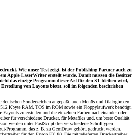
ruckt. Wie unser Test zeigt, ist der Publishing Partner auch zu
inem Apple-LaserWriter erstellt wurde. Damit müssen die Besitzer
nicht das einzige Programm dieser Art für den ST bleiben wird,
rstellung von Layouts bietet, soll im folgenden beschrieben
n die deutschen Sonderzeichen angepaßt, auch Menüs und Dialogboxen
stens 512 Kbyte RAM, TOS im ROM sowie ein Floppylaufwerk benötigt.
e Eayouts zu erstellen und die einzelnen Farben nacheinander oder
eiber für verschiedene Drucker, für Metafiles und, um beste Qualität
rsion werden unter PostScript drei verschiedene Schrifttypen
utput-Programm, das z. B. zu GemDraw gehört, gedruckt werden.
kertreiber für den Epson FX-80. Die mitgelieferten Druckertreiber