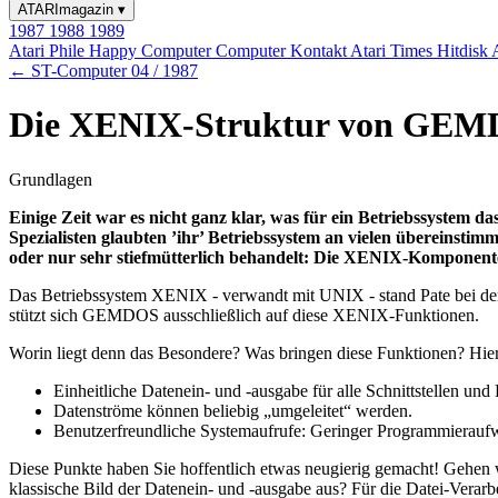
ATARImagazin
▾
1987
1988
1989
Atari Phile
Happy Computer
Computer Kontakt
Atari Times
Hitdisk
← ST-Computer 04 / 1987
Die XENIX-Struktur von GE
Grundlagen
Einige Zeit war es nicht ganz klar, was für ein Betriebssyste
Spezialisten glaubten ’ihr’ Betriebssystem an vielen übereins
oder nur sehr stiefmütterlich behandelt: Die XENIX-Komponent
Das Betriebssystem XENIX - verwandt mit UNIX - stand Pate bei d
stützt sich GEMDOS ausschließlich auf diese XENIX-Funktionen.
Worin liegt denn das Besondere? Was bringen diese Funktionen? Hier
Einheitliche Datenein- und -ausgabe für alle Schnittstellen und 
Datenströme können beliebig „umgeleitet“ werden.
Benutzerfreundliche Systemaufrufe: Geringer Programmierauf
Diese Punkte haben Sie hoffentlich etwas neugierig gemacht! Gehen 
klassische Bild der Datenein- und -ausgabe aus? Für die Datei-Verarb