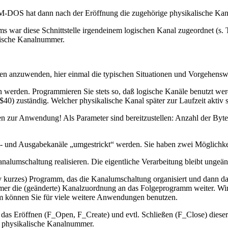
. GEM-DOS hat dann nach der Eröffnung die zugehörige physikalische K
ramms war diese Schnittstelle irgendeinem logischen Kanal zugeordne
lische Kanalnummer.
 anzuwenden, hier einmal die typischen Situationen und Vorgehensw
 werden. Programmieren Sie stets so, daß logische Kanäle benutzt we
zuständig. Welcher physikalische Kanal später zur Laufzeit aktiv se
n zur Anwendung! Als Parameter sind bereitzustellen: Anzahl der Byt
n- und Ausgabekanäle „umgestrickt“ werden. Sie haben zwei Möglichke
nalumschaltung realisieren. Die eigentliche Verarbeitung bleibt ungeä
lativ kurzes) Programm, das die Kanalumschaltung organisiert und dan
r die (geänderte) Kanalzuordnung an das Folgeprogramm weiter. Wird 
amm können Sie für viele weitere Anwendungen benutzen.
das Eröffnen (F_Open, F_Create) und evtl. Schließen (F_Close) dieser
e physikalische Kanalnummer.