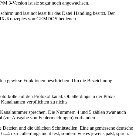
P/M 3-Version ist sie sogar noch angewachsen.
chirm und last not least für das Datei-Handling besitzt. Der
n XENIX-Konzeptes von GEMDOS bedienen.
werden gewisse Funktionen beschrieben. Um die Bezeichnung
o-kolle auf den Protokollkanal. Ob allerdings in der Praxis
 Kanalnamen verpflichten zu nichts.
er) Kanalnummer sprechen. Die Nummern 4 und 5 zählen zwar auch
nal (zur Ausgabe von Fehlermeldungen) vorhanden.
e Dateien und die üblichen Schnittstellen. Eine angemessene deutsche
5 zu - allerdings nicht fest, sondern wie es jeweils paßt, sprich: