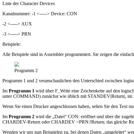
Liste der Character Devices
Kanalnummer: -1 <-----> Device: CON
-2 <-----> AUX
-3 <-----> PRN
Beispiele:
Alle Beispiele sind in Assembler programmiert. Sie zeigen die einf
Programm 2
Programm 1 und 2 veranschaulichen den Unterschied zwischen logisc
Im
Programm 1
wird über F_Write eine Zeichenkette auf den logi
unter COMMAND) zunächst wie üblich mit STANDEV|Return|, im 
Wenn Sie einen Drucker angeschlossen haben, sehen Sie den Text nun
Im
Programm 2
wird die „Datei“ CON: eröffnet und über die zug
CHARDEV-Return oder CHARDEV >PRN:!Return; das gleiche Resultat e
Wenden wir uns nun Beispielen zu, bei denen Daten „umgeleitet“ werd