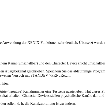
ache Anwendung der XENIX-Funktionen sehr deutlich. Übersetzt wurde 
hem Kanal (umschaltbar) und den Character Device (nicht umschaltbar
schen Ausgabekanal geschrieben. Speichern Sie das ablauffähige Pro
zweiten Versuch mit STANDEV >PRN:|Return .
 hier.
ehörige (negative) Kanalnummer eine Testzeile ausgegeben. Hat die
rhalten. Character Devices stellen physikalische Kanäle dar und la
en sollen, d. h. die Kanalzuordnung ist zu ändern.