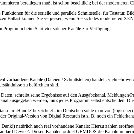
ammieren bereitlegen muß, ist schon beachtlich; bei der moderneren C
ionen für die serielle und parallele Schnittstelle, für Tastatur, Bilds
n ganzen Ballast können Sie vergessen, wenn Sie sich des modernere
m Programm beim Start vier solcher Kanäle zur Verfügung:
real vorhandene Kanäle (Dateien / Schnittstellen) handelt, vielmehr 
rständnisse zu befürchten sind.
Daten, schreibt seine Ergebnisse auf den Ausgabekanal, Meldungen/Prot
kanal ausgegeben werden, muß jedes Programm selbst entscheiden. Die
tan-dard-Handle' bezeichnet - im Deutschen sollte man von (logisch
 Original-Version von Digital Research ist z. B. noch ein Fehlerka
 Dank!) natürlich auch real vorhandene Kanäle: Hierzu zählen eröffnet
tandard Device’. Diesen Kanälen ordnet GEMDOS die Kanalnummern 6...4