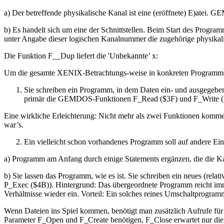
a) Der betreffende physikalische Kanal ist eine (eröffnete) E)atei
b) Es handelt sich um eine der Schnittstellen. Beim Start des Prog
unter Angabe dieser logischen Kanalnummer die zugehörige physika
Die Funktion F__Dup liefert die 'Unbekannte’ x:
Um die gesamte XENIX-Betrachtungs-weise in konkreten Programmen
Sie schreiben ein Programm, in dem Daten ein- und ausgegeben
primär die GEMDOS-Funktionen F_Read ($3F) und F_Write ($40) 
Eine wirkliche Erleichterung: Nicht mehr als zwei Funktionen komme
war’s.
Ein vielleicht schon vorhandenes Programm soll auf andere Ei
a) Programm am Anfang durch einige Statements ergänzen, die die Ka
b) Sie lassen das Programm, wie es ist. Sie schreiben ein neues (re
P_Exec ($4B)). Hintergrund: Das übergeordnete Programm reicht imme
Verhältnisse wieder ein. Vorteil: Ein solches reines Umschaltprogr
Wenn Dateien ins Spiel kommen, benötigt man zusätzlich Aufrufe für 
Parameter F_Open und F_Create benötigen, F_Close erwartet nur di