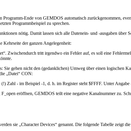
m Programm-Ende von GEMDOS automatisch zurückgenommen, eventuell 
tzten Programmbeispiel zu sprechen.
onen nötig. Damit lassen sich alle Datenein- und -ausgaben über Schn
e Kehrseite der ganzen Angelegenheit:
tet“. Zwischendurch tritt irgendwo ein Fehler auf, es soll eine Fehler
könnte.
: Sie gehen nicht den (gedanklichen) Umweg über einen logischen Kan
 die „Datei“ CON:
 Zahl - im Beispiel -1, d. h. im Register steht $FFFF. Unter Angabe
 F_open eröffnen, GEMDOS teilt eine negative Kanalnummer zu. Schr
, werden sie „Character Devices“ genannt. Die folgende Tabelle zeig