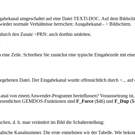
Ausgabekanal umgeschaltet auf eine Datei TEXTl.DOC. Auf dem Bild
ieder normale Verhältnisse herrschen: Ausgabekanal - > Bildschirm.
 durch den Zusatz >PRN: auch dorthin umleiten.
e
eine Zeile. Schreiben Sie zunächst eine typische Eingabezeile mit ei
angegebenen Datei. Der Eingabekanal wurde offensichtlich durch <... 
er Kanal von einem Anwender-Programm beeinflussen? Voraussetzung i
r wesentlichen GEMDOS-Funktionen sind
F_Force
($46) und
F_Dup
($
hen, d. h. man verändert im Bild die Schalterstellung:
ikalische Kanalnummer. Die erste entnehmen wir der Tabelle. Wie bekom