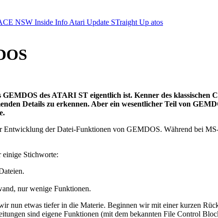
ACE NSW Inside Info
Atari Update
STraight Up
atos
MDOS
m das GEMDOS des ATARI ST eigentlich ist. Kenner des klassische
timmenden Details zu erkennen. Aber ein wesentlicher Teil von G
e.
er Entwicklung der Datei-Funktionen von GEMDOS. Während bei MS-D
 einige Stichworte:
Dateien.
wand, nur wenige Funktionen.
wir nun etwas tiefer in die Materie. Beginnen wir mit einer kurzen Rü
eitungen sind eigene Funktionen (mit dem bekannten File Control Block