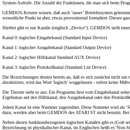
System-Aufrufe. Die Anzahl der Funktionen, die man sich beim Progr
GEMDOS-Kenner wissen, daß auch ’unser’ Betriebssystem getrennte Funkt
wesentliche Punkt ist aber, etwas provozierend formuliert: Diese
Hierbei gibt es nur Kanäle (englisch „Device“). GEMDOS stellt eine
Kanal 0: logischer Eingabekanal (Standard Input Device)
Kanal 1: logischer Ausgabekanal (Standard Output Device)
Kanal 2: logischer Hilfskanal Standard AUX Device)
Kanal 3: logischer Protokollkanal (Standard List Device)
Die Bezeichnungen deuten bereits an, daß es sich zunächst nicht um 
abzukürzen, wird das Wort 'logisch’ weggelassen - sofern keine Mißve
Die Theorie sieht so aus: Ein Programm liest vom Eingabekanal seine 
Ergebnisse auf den Hilfskanal, den Ausgabekanal oder den Protokoll
Jedem Kanal ist eine Nummer zugeordnet. Diese Nummer wird als ’S
dazu, werden aber beim GEMDOS des ATARI ST nicht benutzt. Bei der
Neben diesen funktionsbezogenen logischen Kanälen gibt es (Gott sei
Bezeichnung ist physikalischer Kanal, im Englischen heißt es 'Non-S