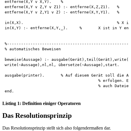
entferne(X,Y v X,Y).	%

entferne(X,Y v Z,Y v Z1) :- entferne(X,Z,Z1).	%	Entfernt	Teilausdruck

entferne(X,Y v Z,Y1 v Z) :- entferne(X,Y,Y1).	%	"	”

in(X,X).					% X ist in sich selbst enthalten.

in(X,Y) :- entferne(X,Y,_).	%	X ist in Y enthalten, wenn es entfernt werden

							% könnte.
%-----------------------------------------------------

% automatisches Beweisen

beweise(Aussage) :- ausgabe(Gerät),teil(Gerät),write(’
write(~Aussage),nl,nl, übersetze(~Aussage),start.

ausgabe(printer).	% Auf diesem Gerät soll die Ausgabe des Beweises

					% erfolgen. Es sind alle legalen Datenströme (also 

					% auch Dateien) möglich.

Listing 1: Definition einiger Operatoren
Das Resolutionsprinzip
Das Resolutionsprinzip stellt sich also folgendermaßen dar.