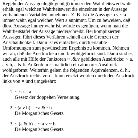
Regeln der Aussagenlogik genügt) immer den Wahrheitswert wahr
erhält, egal welchen Wahrheitswert die einzelnen in der Aussage
vorhandenen Variablen annehmen. Z. B. ist die Aussage a v ~ a
immer wahr, egal welchen Wert a annimmt. Um zu beweisen, daß
diese Aussage immer wahr ist, würde es genügen, wenn man die
Wahrheitstafel der Aussage niederschreibt. Bei komplizierten
Aussagen führt dieses Verfahren schnell an die Grenzen der
Anschaulichkeit. Dann ist es einfacher, durch erlaubte
Umformungen zum gewünschten Ergebnis zu kommen. Nehmen
wir an, daß die Ausdrücke a und b wohlgeformt sind. Dann sind es
auch alle mit Hilfe der Junktoren ~ ,&,v gebildeten Ausdrücke: ~ a,
a v b, a & b. Außerdem ist natürlich ein atomarer Ausdruck
wohlgeformt. Weiterhin gelten die folgenden Äquivalenzen, d. h.,
der Ausdruck rechts von = kann ersetzt werden durch den Ausdruck
links von = und umgekehrt:
~ ~a = a
Gesetz der doppelten Verneinung
~(a v b) = ~a & ~b
De Morgan’sches Gesetz
~ (a & b) = ~ a v ~ b
De Morgan’sches Gesetz