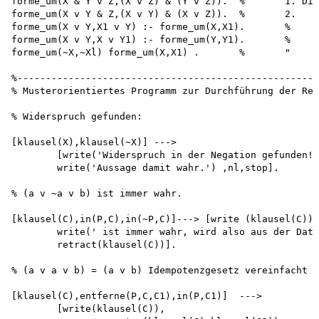
forme_um(X & Y v Z,(X v Z) & (Y	v Z)).	%	1. Distributivgesetz

forme_um(X v Y & Z,(X v Y) & (X	v Z)).	%	2.	Distributivgesetz

forme_um(X v Y,X1 v Y) :- forme_um(X,X1).	%	Umformung von Teilausdrücken

forme_um(X v Y,X v Y1) :- forme_um(Y,Y1).	%	   "       "          "

forme_um(~X,~Xl) forme_um(X,X1) .	%	"

%-----------------------------------------------------
% Musterorientiertes Programm zur Durchführung der Res
% Widerspruch gefunden:

[klausel(X),klausel(~X)] --->

	[write('Widerspruch in der Negation gefunden!'),nl, 

	write('Aussage damit wahr.') ,nl,stop].

% (a v ~a v b) ist immer wahr.

[klausel(C),in(P,C),in(~P,C)]---> [write (klausel(C)) 
	write(' ist immer wahr, wird also aus der Datenbank entfernt.'),nl, 

	retract(klausel(C))].

% (a v a v b) = (a v b) Idempotenzgesetz vereinfacht T
[klausel(C),entferne(P,C,C1),in(P,C1)]  --->

	[write(klausel(C)), 
