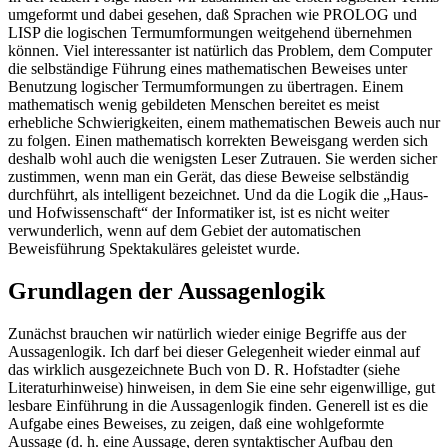
umgeformt und dabei gesehen, daß Sprachen wie PROLOG und
LISP die logischen Termumformungen weitgehend übernehmen
können. Viel interessanter ist natürlich das Problem, dem Computer
die selbständige Führung eines mathematischen Beweises unter
Benutzung logischer Termumformungen zu übertragen. Einem
mathematisch wenig gebildeten Menschen bereitet es meist
erhebliche Schwierigkeiten, einem mathematischen Beweis auch nur
zu folgen. Einen mathematisch korrekten Beweisgang werden sich
deshalb wohl auch die wenigsten Leser Zutrauen. Sie werden sicher
zustimmen, wenn man ein Gerät, das diese Beweise selbständig
durchführt, als intelligent bezeichnet. Und da die Logik die „Haus-
und Hofwissenschaft“ der Informatiker ist, ist es nicht weiter
verwunderlich, wenn auf dem Gebiet der automatischen
Beweisführung Spektakuläres geleistet wurde.
Grundlagen der Aussagenlogik
Zunächst brauchen wir natürlich wieder einige Begriffe aus der
Aussagenlogik. Ich darf bei dieser Gelegenheit wieder einmal auf
das wirklich ausgezeichnete Buch von D. R. Hofstadter (siehe
Literaturhinweise) hinweisen, in dem Sie eine sehr eigenwillige, gut
lesbare Einführung in die Aussagenlogik finden. Generell ist es die
Aufgabe eines Beweises, zu zeigen, daß eine wohlgeformte
Aussage (d. h. eine Aussage, deren syntaktischer Aufbau den