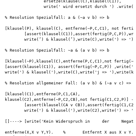
		ersetze(klausel(C),klausel(C1)),

		write(' wird ersetzt durch ') .write(klausel(C1)),nl].

% Resolution Spezialfall: a & (~a v b) => b

[klausel(P), klausel(C), entferne(~P,C,C1), not fertig
	[assert(klausel(C1)),assert(fertig(P,C,P)),write('klausel('),write(P) 

	write(’) & klausel(’),write(C),write(') => '),write(klausel(C1)),nl].

% Resolution Spezialfall: ~a & (a v b) => b

[klausel(~P),klausel(C),entferne(P,C,C1),not fertig(~P
[assert(klausel(C1)), assert(fertig(~P,C,P)) ,write('k
write(') & klausel('),write(C),write('j => '),write(kl
% Resolution allgemeiner Fall: (a v b) & (~a v c) => b
[klausel(C1),entferne(P,C1,CA),

klausel(C2),entferne(~P,C2,CB),not fertig(C1,C2,P)] --
	[assert(klausel(CA v CB)),assert(fertig(C1,C2,P)), write('klausel('),write(C1), 

	write(') & klausel('),write(C2),write(') => '),write(klausel(CA v CB)),nl].

[]---->	[write('Kein Widerspruch in	der	Negation entdeckt!'),nl,stop].

entferne(X,X v Y,Y).	%	Entfernt X aus X v Y. Übrig bleibt Y.
