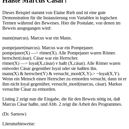
Haßte Marcus Cäsar?
Dieses Beispiel stammt von Elaine Rieh und ist eine gute
Demonstration für die Instanzierung von Variablen in logischen
Termen während des Beweises. Hier die Postulate, von denen im
Beweis ausgegangen wird:
mann(marcus). Marcus war ein Mann.
pompejaner(marcus). Marcus war ein Pompejaner.
pompejaner(X) —> römer(X). Alle Pompejaner waren Römer.
herrscher(cäsar). Cäsar war ein Herrscher.
römer(X) —> loyal(X,cäsar) v haßt (X,cäsar). Alle Römer waren
entweder Cäsar gegenüber loyal oder sie haßten ihn.
mann(X) & herrscher(Y) & versucht_mord(X,Y)-> ~loyal(X,Y).
Wenn ein Mensch einen Herrscher zu ermorden versucht, dann ist er
ihm nicht loyal gegenüber, versucht_mord(marcus, cäsar). Markus
versuchte Cäsar zu ermorden.
Listing 2 zeigt nun die Eingabe, die für den Beweis nötig ist, daß
Marcus Cäsar haßte, und Abb. 2 zeigt die Arbeit des Programmes.
(Dr. Sarnow)
Literaturhinweise: