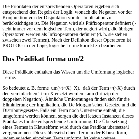
Die Prioritäten der entsprechenden Operatoren ergeben sich
entsprechend den Regeln der Logik, wonach die Negation vor der
Konjunktion vor der Disjunktion vor der Implikation zu
berücksichtigen ist. Die Negation wird als Präfixoperator definiert (~
steht immer vor dem logischen Term, der negiert wird), die übrigen
Operatoren werden als Infixoperatoren definiert (d. h. sie stehen
zwischen zwei Termen). Nach der Definiton dieser Operatoren ist
PROLOG in der Lage, logische Terme korrekt zu bearbeiten.
Das Prädikat forma um/2
Diese Prädikate enthalten das Wissen um die Umformung logischer
Terme.
So bedeutet z. B. forme_um(~(~X), X)., daß der Term ~(~X) durch
den vereinfachten Term X ersetzt werden kann (Prinzip der
doppelten Negation). Ähnliche Umformungen finden sich für die
Eliminierung der Implikation, die De Morgan’schen Gesetze und die
Distributivgesetze. Falls ein Term noch Unterterme enthält, die
umgeformt werden können, sorgen die drei letzten Instanzen dieses
Prädikates für die entsprechende Umformung. Die Übersetzung
eines Termes in Klauselform wird durch das Prädikat übersetze/1
vorgenommen. Dieses übersetzt einen Term in der Klauselform,
indem es jeden einzelnen Term umformt. Ist keine weitere