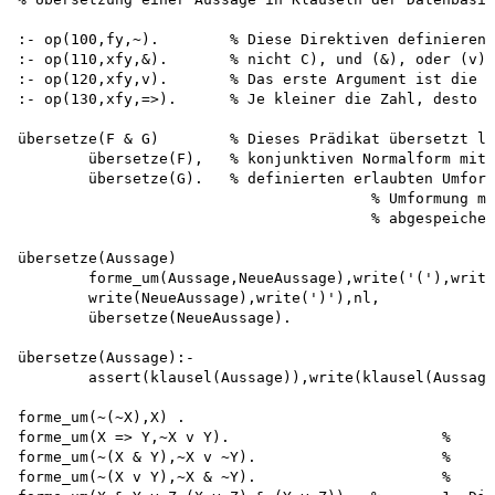
:- op(100,fy,~).	% Diese Direktiven definieren die logischen Operatoren

:- op(110,xfy,&).	% nicht C), und (&), oder (v) und die Implikation (=>)

:- op(120,xfy,v).	% Das erste Argument ist die Priorität des Operators,

:- op(130,xfy,=>).	% Je kleiner die Zahl, desto größer die Priorität.

übersetze(F & G)	% Dieses Prädikat übersetzt logische Terme in der 

	übersetze(F),	% konjunktiven Normalform mit Hilfe der weiter unten

	übersetze(G).	% definierten erlaubten Umformungen. Ist keine weitere

					% Umformung mehr möglich, wird der Term als Klausel 

					% abgespeichert.

übersetze(Aussage)

	forme_um(Aussage,NeueAussage),write('('),write(Aussage),write(') => ('), 

	write(NeueAussage),write(')'),nl,

	übersetze(NeueAussage).

übersetze(Aussage):-

	assert(klausel(Aussage)),write(klausel(Aussage)),nl. 

forme_um(~(~X),X) .					%	Prinzip der doppelten Negation

forme_um(X => Y,~X v Y).			%	Die	Implikation

forme_um(~(X & Y),~X v ~Y).			%	1. De Morgansches Gesetz

forme_um(~(X v Y),~X & ~Y).			%	2. De Morgansches Gesetz
