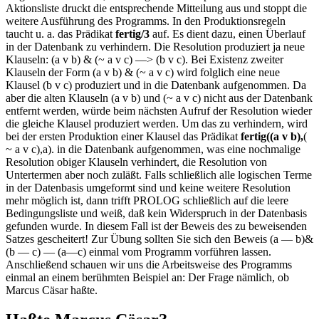
Aktionsliste druckt die entsprechende Mitteilung aus und stoppt die
weitere Ausführung des Programms. In den Produktionsregeln
taucht u. a. das Prädikat
fertig/3
auf. Es dient dazu, einen Überlauf
in der Datenbank zu verhindern. Die Resolution produziert ja neue
Klauseln: (a v b) & (~ a v c) —> (b v c). Bei Existenz zweiter
Klauseln der Form (a v b) & (~ a v c) wird folglich eine neue
Klausel (b v c) produziert und in die Datenbank aufgenommen. Da
aber die alten Klauseln (a v b) und (~ a v c) nicht aus der Datenbank
entfernt werden, würde beim nächsten Aufruf der Resolution wieder
die gleiche Klausel produziert werden. Um das zu verhindern, wird
bei der ersten Produktion einer Klausel das Prädikat
fertig((a v b),
(
~ a v c),a). in die Datenbank aufgenommen, was eine nochmalige
Resolution obiger Klauseln verhindert, die Resolution von
Untertermen aber noch zuläßt. Falls schließlich alle logischen Terme
in der Datenbasis umgeformt sind und keine weitere Resolution
mehr möglich ist, dann trifft PROLOG schließlich auf die leere
Bedingungsliste und weiß, daß kein Widerspruch in der Datenbasis
gefunden wurde. In diesem Fall ist der Beweis des zu beweisenden
Satzes gescheitert! Zur Übung sollten Sie sich den Beweis (a — b)&
(b — c) — (a—c) einmal vom Programm vorführen lassen.
Anschließend schauen wir uns die Arbeitsweise des Programms
einmal an einem berühmten Beispiel an: Der Frage nämlich, ob
Marcus Cäsar haßte.