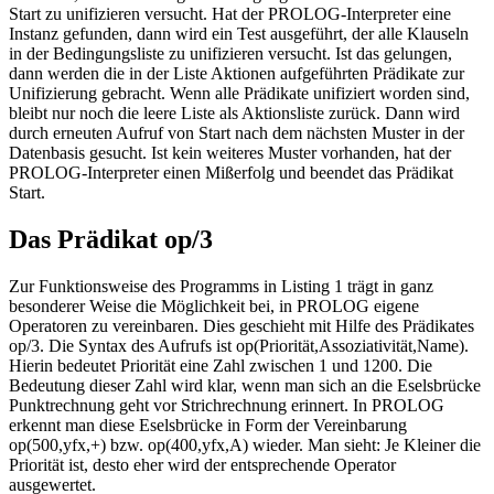
Start zu unifizieren versucht. Hat der PROLOG-Interpreter eine
Instanz gefunden, dann wird ein Test ausgeführt, der alle Klauseln
in der Bedingungsliste zu unifizieren versucht. Ist das gelungen,
dann werden die in der Liste Aktionen aufgeführten Prädikate zur
Unifizierung gebracht. Wenn alle Prädikate unifiziert worden sind,
bleibt nur noch die leere Liste als Aktionsliste zurück. Dann wird
durch erneuten Aufruf von Start nach dem nächsten Muster in der
Datenbasis gesucht. Ist kein weiteres Muster vorhanden, hat der
PROLOG-Interpreter einen Mißerfolg und beendet das Prädikat
Start.
Das Prädikat op/3
Zur Funktionsweise des Programms in Listing 1 trägt in ganz
besonderer Weise die Möglichkeit bei, in PROLOG eigene
Operatoren zu vereinbaren. Dies geschieht mit Hilfe des Prädikates
op/3. Die Syntax des Aufrufs ist op(Priorität,Assoziativität,Name).
Hierin bedeutet Priorität eine Zahl zwischen 1 und 1200. Die
Bedeutung dieser Zahl wird klar, wenn man sich an die Eselsbrücke
Punktrechnung geht vor Strichrechnung erinnert. In PROLOG
erkennt man diese Eselsbrücke in Form der Vereinbarung
op(500,yfx,+) bzw. op(400,yfx,A) wieder. Man sieht: Je Kleiner die
Priorität ist, desto eher wird der entsprechende Operator
ausgewertet.