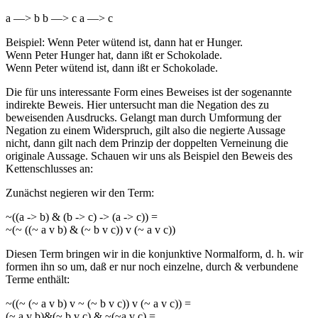
a —> b b —> c a —> c
Beispiel: Wenn Peter wütend ist, dann hat er Hunger.
Wenn Peter Hunger hat, dann ißt er Schokolade.
Wenn Peter wütend ist, dann ißt er Schokolade.
Die für uns interessante Form eines Beweises ist der sogenannte
indirekte Beweis. Hier untersucht man die Negation des zu
beweisenden Ausdrucks. Gelangt man durch Umformung der
Negation zu einem Widerspruch, gilt also die negierte Aussage
nicht, dann gilt nach dem Prinzip der doppelten Verneinung die
originale Aussage. Schauen wir uns als Beispiel den Beweis des
Kettenschlusses an:
Zunächst negieren wir den Term:
~((a -> b) & (b -> c) -> (a -> c)) =
~(~ ((~ a v b) & (~ b v c)) v (~ a v c))
Diesen Term bringen wir in die konjunktive Normalform, d. h. wir
formen ihn so um, daß er nur noch einzelne, durch & verbundene
Terme enthält:
~((~ (~ a v b) v ~ (~ b v c)) v (~ a v c)) =
(~ a v b)&(~ b v c) & ~(~a v c) =