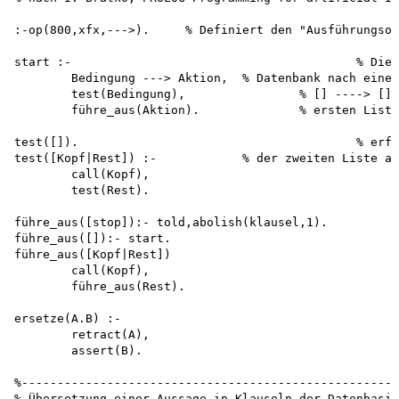
:-op(800,xfx,--->).	% Definiert den "Ausführungsoperator"

start :-					% Dieses Prädikat sucht in der

	Bedingung ---> Aktion,	% Datenbank nach einem Muster

	test(Bedingung),		% [] ----> []. Alle Elemente der

	führe_aus(Aktion).		% ersten Liste werden als Bedingung

							% getestet. Wenn alle Bedingungen
test([]).					% erfüllt sind, werden alle Aktionen

test([Kopf|Rest]) :-		% der zweiten Liste ausgeführt,

	call(Kopf), 

	test(Rest).

führe_aus([stop]):- told,abolish(klausel,1). 

führe_aus([]):- start. 

führe_aus([Kopf|Rest]) 

	call(Kopf), 

	führe_aus(Rest).

ersetze(A.B) :-

	retract(A), 

	assert(B).

%-----------------------------------------------------
% Übersetzung einer Aussage in Klauseln der Datenbasis
