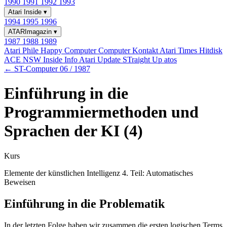
1990
1991
1992
1993
Atari Inside
▾
1994
1995
1996
ATARImagazin
▾
1987
1988
1989
Atari Phile
Happy Computer
Computer Kontakt
Atari Times
Hitdisk
ACE NSW Inside Info
Atari Update
STraight Up
atos
← ST-Computer 06 / 1987
Einführung in die
Programmiermethoden und
Sprachen der KI (4)
Kurs
Elemente der künstlichen Intelligenz 4. Teil: Automatisches
Beweisen
Einführung in die Problematik
In der letzten Folge haben wir zusammen die ersten logischen Terms