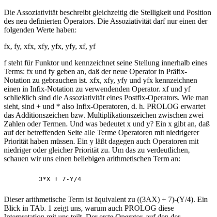
Die Assoziativität beschreibt gleichzeitig die Stelligkeit und Position
des neu definierten Öperators. Die Assoziativität darf nur einen der
folgenden Werte haben:
fx, fy, xfx, xfy, yfx, yfy, xf, yf
f steht für Funktor und kennzeichnet seine Stellung innerhalb eines
Terms: fx und fy geben an, daß der neue Operator in Präfix-
Notation zu gebrauchen ist. xfx, xfy, yfy und yfx kennzeichnen
einen in Infix-Notation zu verwendenden Operator. xf und yf
schließlich sind die Assoziativität eines Postfix-Operators. Wie man
sieht, sind + und * also Infix-Operatoren, d. h. PROLOG erwartet
das Additionszeichen bzw. Multiplikationszeichen zwischen zwei
Zahlen oder Termen. Und was bedeutet x und y? Ein x gibt an, daß
auf der betreffenden Seite alle Terme Operatoren mit niedrigerer
Priorität haben müssen. Ein y läßt dagegen auch Operatoren mit
niedriger oder gleicher Priorität zu. Um das zu verdeutlichen,
schauen wir uns einen beliebigen arithmetischen Term an:
Dieser arithmetische Term ist äquivalent zu ((3AX) + 7)-(Y/4). Ein
Blick in TAb. 1 zeigt uns, warum auch PROLOG diese
Interpretation mit uns teilt. Der erste Operator, auf den der