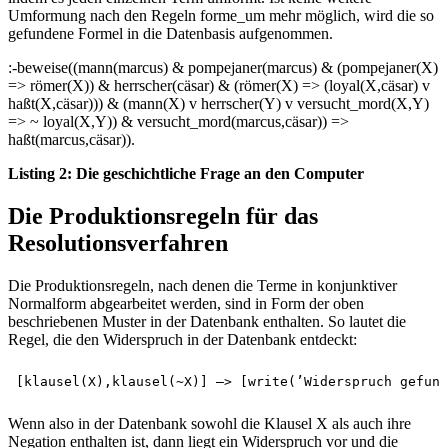
Umformung nach den Regeln forme_um mehr möglich, wird die so
gefundene Formel in die Datenbasis aufgenommen.
:-beweise((mann(marcus) & pompejaner(marcus) & (pompejaner(X)
=> römer(X)) & herrscher(cäsar) & (römer(X) => (loyal(X,cäsar) v
haßt(X,cäsar))) & (mann(X) v herrscher(Y) v versucht_mord(X,Y)
=> ~ loyal(X,Y)) & versucht_mord(marcus,cäsar)) =>
haßt(marcus,cäsar)).
Listing 2: Die geschichtliche Frage an den Computer
Die Produktionsregeln für das
Resolutionsverfahren
Die Produktionsregeln, nach denen die Terme in konjunktiver
Normalform abgearbeitet werden, sind in Form der oben
beschriebenen Muster in der Datenbank enthalten. So lautet die
Regel, die den Widerspruch in der Datenbank entdeckt:
Wenn also in der Datenbank sowohl die Klausel X als auch ihre
Negation enthalten ist, dann liegt ein Widerspruch vor und die