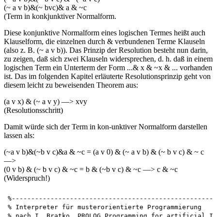
(~ a v b)&(~ bvc)& a & ~c
(Term in konkjunktiver Normalform.
Diese konjunktive Normalform eines logischen Termes heißt auch
Klauselform, die einzelnen durch & verbundenen Terme Klauseln
(also z. B. (~ a v b)). Das Prinzip der Resolution besteht nun darin,
zu zeigen, daß sich zwei Klauseln widersprechen, d. h. daß in einem
logischen Term ein Unterterm der Form ...& x & ~x & ... vorhanden
ist. Das im folgenden Kapitel erläuterte Resolutionsprinzip geht von
diesem leicht zu beweisenden Theorem aus:
(a v x) & (~ a v y) —> xvy
(Resolutionsschritt)
Damit würde sich der Term in kon-unktiver Normalform darstellen
lassen als:
(~a v b)&(~b v c)&a & ~c = (a v 0) & (~ a v b) & (~ b v c) & ~ c
—>
(0 v b) & (~ b v c) & ~c = b & (~b v c) & ~c —> c & ~c
(Widerspruch!)
%-----------------------------------------------------
% Interpreter für musterorientierte Programmierung 

% nach I. Bratko, PROLOG Programming for artificial In