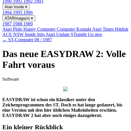
1990
1991
1992
1993
Atari Inside
▾
1994
1995
1996
ATARImagazin
▾
1987
1988
1989
Atari Phile
Happy Computer
Computer Kontakt
Atari Times
Hitdisk
ACE NSW Inside Info
Atari Update
STraight Up
atos
← ST-Computer 08 / 1987
Das neue EASYDRAW 2: Volle
Fahrt voraus
Software
EASYDRAW ist schon ein Klassiker unter den
Zeichenprogrammen des ST. Doch es hat lange gedauert, bis
eine Version mit den hier üblichen Maßeinheiten erschien.
EASYDRAW 2 hat aber noch einiges dazugelernt.
Ein kleiner Rückblick