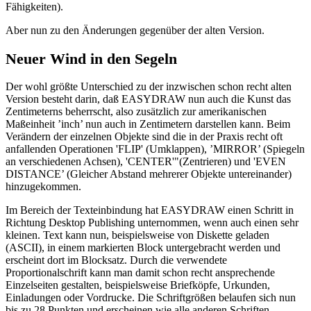
Fähigkeiten).
Aber nun zu den Änderungen gegenüber der alten Version.
Neuer Wind in den Segeln
Der wohl größte Unterschied zu der inzwischen schon recht alten
Version besteht darin, daß EASYDRAW nun auch die Kunst das
Zentimeterns beherrscht, also zusätzlich zur amerikanischen
Maßeinheit ’inch’ nun auch in Zentimetern darstellen kann. Beim
Verändern der einzelnen Objekte sind die in der Praxis recht oft
anfallenden Operationen 'FLIP' (Umklappen), ’MIRROR’ (Spiegeln
an verschiedenen Achsen), 'CENTER'"(Zentrieren) und 'EVEN
DISTANCE’ (Gleicher Abstand mehrerer Objekte untereinander)
hinzugekommen.
Im Bereich der Texteinbindung hat EASYDRAW einen Schritt in
Richtung Desktop Publishing unternommen, wenn auch einen sehr
kleinen. Text kann nun, beispielsweise von Diskette geladen
(ASCII), in einem markierten Block untergebracht werden und
erscheint dort im Blocksatz. Durch die verwendete
Proportionalschrift kann man damit schon recht ansprechende
Einzelseiten gestalten, beispielsweise Briefköpfe, Urkunden,
Einladungen oder Vordrucke. Die Schriftgrößen belaufen sich nun
bis zu 28 Punkten und erscheinen wie alle anderen Schriften