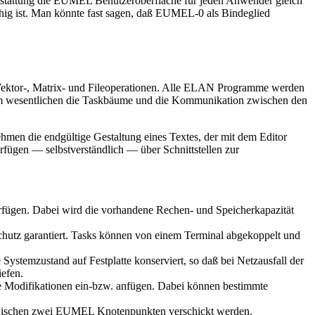
ausstattung die EUMEL Benutzeroberfläche für jeden Anwender gleich
hig ist. Man könnte fast sagen, daß EUMEL-0 als Bindeglied
 Vektor-, Matrix- und Fileoperationen. Alle ELAN Programme werden
im wesentlichen die Taskbäume und die Kommunikation zwischen den
hmen die endgültige Gestaltung eines Textes, der mit dem Editor
ügen — selbstverständlich — über Schnittstellen zur
erfügen. Dabei wird die vorhandene Rechen- und Speicherkapazität
schutz garantiert. Tasks können von einem Terminal abgekoppelt und
Systemzustand auf Festplatte konserviert, so daß bei Netzausfall der
efen.
e Modifikationen ein-bzw. anfügen. Dabei können bestimmte
 zwischen zwei EUMEL Knotenpunkten verschickt werden.