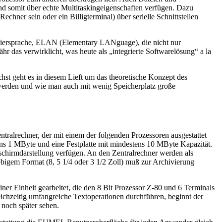
d somit über echte Multitaskingeigenschaften verfügen. Dazu
chner sein oder ein Billigterminal) über serielle Schnittstellen
miersprache, ELAN (Elementary LANguage), die nicht nur
 das verwirklicht, was heute als „integrierte Softwarelösung“ a la
st geht es in diesem Lieft um das theoretische Konzept des
 werden und wie man auch mit wenig Speicherplatz große
tralrechner, der mit einem der folgenden Prozessoren ausgestattet
tens 1 MByte und eine Festplatte mit mindestens 10 MByte Kapazität.
schirmdarstellung verfügen. An den Zentralrechner werden als
iebigem Format (8, 5 1/4 oder 3 1/2 Zoll) muß zur Archivierung
r Einheit gearbeitet, die den 8 Bit Prozessor Z-80 und 6 Terminals
ichzeitig umfangreiche Textoperationen durchführen, beginnt der
 noch später sehen.