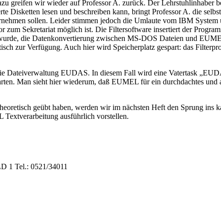
Dazu greifen wir wieder auf Professor A. zurück. Der Lehrstuhlinhaber
isketten lesen und beschreiben kann, bringt Professor A. die selbstg
rnehmen sollen. Leider stimmen jedoch die Umlaute vom IBM System u
r zum Sekretariat möglich ist. Die Filtersoftware insertiert der Progr
tet wurde, die Datenkonvertierung zwischen MS-DOS Dateien und EUM
isch zur Verfügung. Auch hier wird Speicherplatz gespart: das Filter
die Dateiverwaltung EUDAS. In diesem Fall wird eine Vatertask „EUDAS“
rten. Man sieht hier wiederum, daß EUMEL für ein durchdachtes und a
eoretisch geübt haben, werden wir im nächsten Heft den Sprung ins 
 Textverarbeitung ausführlich vorstellen.
 1 Tel.: 0521/34011