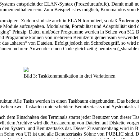
tems entspricht der ELAN-Syntax (Prozeduraufrufe). Damit muß nur 
n enthalten sein. Zum Beispiel ist es möglich, Kommandos vom Edi
 konzipiert. Zudem sind sie auch in ELAN formuliert, so daß Änderu
Module aufzuspalten. Modularität, Portabilität und Adaptibilität sin
g“ Prinzip. Daten und/oder Programme werden in Seiten von 512 Bytes
en und Programme können von mehreren Benutzern gemeinsam verwendet
das „sharen“ von Dateien. Erfolgt jedoch ein Schreibzugriff, so wird 
können mehrere Anwender einen Code gleichzeitig benutzen („sharable
Bild 3: Taskkommunikation in drei Variationen
uktur. Alle Tasks werden in einen Taskbaum eingebunden. Das bedeutet
schen zwei Taskarten unterscheiden: Benutzertasks und Systemtasks. D
 dem Einschalten des Terminals startet jeder Benutzer von dieser Tas
it dem Archive wird die Auslagerung von Dateien auf Diskette vorge
en System- und Benutzertasks dar. Dieser Zusammenhang wird in Bild 
ein Sohn von UR ist und alle Benutzertasks Söhne von PUBLIC sind. D