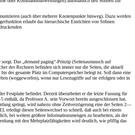
ogramme oder Kommandoanweisungen) automatisch den Söhnen zur
munizieren (auch über mehrere Knotenpunkte hinweg). Dazu werden
rfunktion erlaubt das hierarchische Einrichten von Söhnen
zudruckenden
sorgt. Das „demand paging“-Prinzip (Seitenaustausch auf
cher des Rechners befinden sich immer nur die Seiten, die aktuell
 bis der gesamte Platz im Computerspeicher belegt ist. Soll dann eine
eben (weggeworfen), wenn nur Lesezugriffe auf sie erfolgten oder in
r Festplatte befindet. Derzeit überarbeitet er die letzte Fassung für
nthält, da Professor A. sein Vorwort bereits ausgeschlossen hat.
nfang springt, wird nahezu ohne Zeitverzögerung eine der Seiten 2—
EL erledigt diesen Seitenwechsel so schnell, daß auch bei einem
ich, bei weitem größere Informationsmengen zu bearbeiten, als der
hang mit den Mehrplatzfähigkeiten wird deutlich, wie pfiffig das