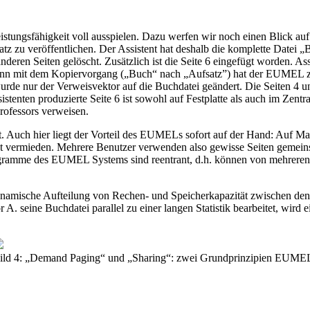
stungsfähigkeit voll ausspielen. Dazu werfen wir noch einen Blick au
fsatz zu veröffentlichen. Der Assistent hat deshalb die komplette Date
nderen Seiten gelöscht. Zusätzlich ist die Seite 6 eingefügt worden. A
 Denn mit dem Kopiervorgang („Buch“ nach „Aufsatz”) hat der EUMEL zun
, wurde nur der Verweisvektor auf die Buchdatei geändert. Die Seiten 4
istenten produzierte Seite 6 ist sowohl auf Festplatte als auch im Zen
ofessors verweisen.
legt. Auch hier liegt der Vorteil des EUMELs sofort auf der Hand: Auf 
vermieden. Mehrere Benutzer verwenden also gewisse Seiten gemeinsam
rogramme des EUMEL Systems sind reentrant, d.h. können von mehreren
ynamische Aufteilung von Rechen- und Speicherkapazität zwischen den
 seine Buchdatei parallel zu einer langen Statistik bearbeitet, wird e
ild 4: „Demand Paging“ und „Sharing“: zwei Grundprinzipien EUME