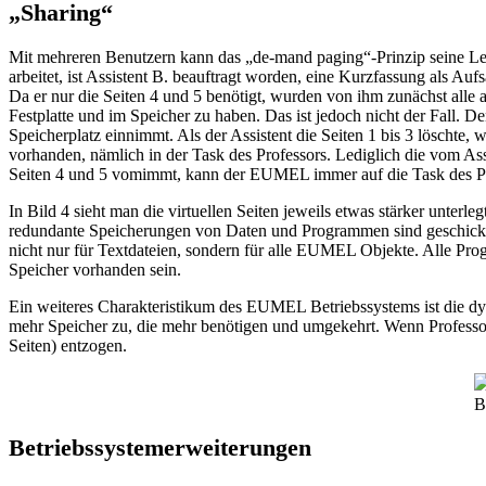
„Sharing“
Mit mehreren Benutzern kann das „de-mand paging“-Prinzip seine Lei
arbeitet, ist Assistent B. beauftragt worden, eine Kurzfassung als Au
Da er nur die Seiten 4 und 5 benötigt, wurden von ihm zunächst alle a
Festplatte und im Speicher zu haben. Das ist jedoch nicht der Fall.
Speicherplatz einnimmt. Als der Assistent die Seiten 1 bis 3 löschte
vorhanden, nämlich in der Task des Professors. Lediglich die vom Ass
Seiten 4 und 5 vomimmt, kann der EUMEL immer auf die Task des Pr
In Bild 4 sieht man die virtuellen Seiten jeweils etwas stärker unter
redundante Speicherungen von Daten und Programmen sind geschickt 
nicht nur für Textdateien, sondern für alle EUMEL Objekte. Alle P
Speicher vorhanden sein.
Ein weiteres Charakteristikum des EUMEL Betriebssystems ist die d
mehr Speicher zu, die mehr benötigen und umgekehrt. Wenn Professor A.
Seiten) entzogen.
B
Betriebssystemerweiterungen