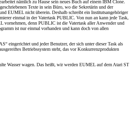
 bearbeitet nämlich zu Hause sein neues Buch auf einem IBM Clone.
eschriebenen Texte in sein Büro, wo die Sekretärin und der
nd EUMEL nicht überein. Deshalb schreibt ein Institutsangehöriger
ammierer einmal in der Vatertask PUBLIC. Von nun an kann jede Task,
EL vornehmen, denn PUBLIC ist die Vatertask aller Anwender und
programm ist nur einmal vorhanden und kann doch von allen
 eingerichtet und jeder Benutzer, der sich unter dieser Task als
usgereiftes Betriebssystem steht, das vor Konkurrenzprodukten
kalte Wasser wagen. Das heißt, wir werden EUMEL auf dem Atari ST