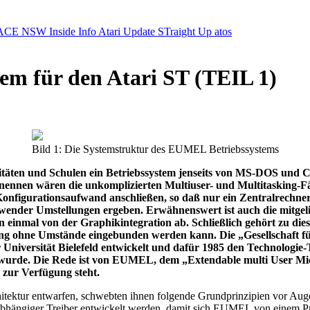
ACE NSW Inside Info
Atari Update
STraight Up
atos
em für den Atari ST (TEIL 1)
Bild 1: Die Systemstruktur des EUMEL Betriebssystems
itäten und Schulen ein Betriebssystem jenseits von MS-DOS und CP
 nennen wären die unkomplizierten Multiuser- und Multitasking-F
nfigurationsaufwand anschließen, so daß nur ein Zentralrechner 
wender Umstellungen ergeben. Erwähnenswert ist auch die mitgeliefe
 einmal von der Graphikintegration ab. Schließlich gehört zu die
ltung ohne Umstände eingebunden werden kann. Die „Gesellschaft
iversität Bielefeld entwickelt und dafür 1985 den Technologie-
ht wurde. Die Rede ist von EUMEL, dem „Extendable multi User 
zur Verfügung steht.
ektur entwarfen, schwebten ihnen folgende Grundprinzipien vor Augen: 
bhängiger Treiber entwickelt werden, damit sich EUMEL von einem Pr