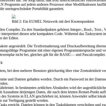
ätetreiber dar. Sie sorgt dafür, daß trotz unterschiedlicher Hardware
ELAN Programm auf jedem anderen Prozessor ohne Modifikationen lauffä
ie uneingeschränkte Portabilität garantiert.
Bild 2: Ein EUMEL Netzwerk mit drei Knotenpunkten
den Compiler. Zu den Standardpakten gehören Integer-, Bool-, Text-,
interpretiert diesen sehr kompakten Code. Während das Tasksystem 
n der Editor.
pakete angesiedelt. Die Textformatierung und Druckaufbereitung überne
ungsfähige Programme mit einer eigenen Programmiersprache und verf
xemplar nicht bei, gleiches gilt für die BASIC— und Pascalcompiler.
ck
em, bei dem mehrere Benutzer gleichzeitig über eine Zentraleinheit v
gramme und Dateien gehalten werden. Durch ein Password ist der Daten
erden.
rleistet. In bestimmten zeitlichen Abständen wird der augenblickliche 
Ausnahme derjenigen Daten, die nach dem letzten Restart-Punkt aufli
n des Systems in ELAN geschrieben ist, können Anwender selbst lokal
 zur Verfügung gestellt werden.
n“ Tasks erreicht. Dateien können in den Tasksbäumen verschoben und