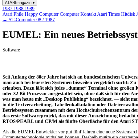
ATARImagazin
▾
1987
1988
1989
Atari Phile
Happy Computer
Computer Kontakt
Atari Times
Hitdisk
← ST-Computer 08 / 1987
EUMEL: Ein neues Betriebssyst
Software
Seit Anfang der 80er Jahre hat sich an bundesdeutschen Univers
man auch bei teuersten Systemen bisweilen vergeblich sucht: Zu
erlauben. Dazu läßt sich jedes „dumme“ Terminal ohne großen Ko
oder 32 Bit Prozessor ausgestattet sein, ohne daß sich für den An
was man heute mit „Desktop Publishing“ bezeichnet, — sieht man
in die Textverarbeitung, Tabellenkalkulation oder Dateiverwa
Betriebssystem zusammen mit dem Hochschulrechenzentrum der Un
das erste Softwareprojekt, das mit dieser Auszeichnung bedac
RTOS/PEARL und CP/M als fünfte Oberfläche für den Atari ST 
Als die EUMEL Entwickler vor gut fünf Jahren eine neue Systemarchit
Computertechnologie mithalten können. Deshalb mußte ein geräteuna