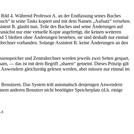
f Bild 4. Während Professor A. an der Endfassung seines Buches
i „Buch“ in seine Tasks kopiert und mit dem Namen „Aufsatz“ versehen.
ssistent B. glaubt nun, Teile des Buches und seine Änderungen auf
ächst nur eine virtuelle Kopie angefertigt, die keinen weiteren
 und 5 bleiben ohne Änderungen bestehen, sie sind deshalb nur einmal
tralrechner vorhanden. Solange Assistent B. keine Änderungen an den
Massenspeicher und Zentralrechner werden jeweils zwei Seiten gespart,
, — das ist mit dem Begriff „sharen“ gemeint. Dieses Prinzip gilt
 Anwendern gleichzeitig gelesen werden, aber müssen nur einmal im
 Benutzern. Das System teilt automatisch denjenigen Anwendern
inem anderen Benutzer nicht benötigter Speicherplatz (d.h. einige
Ls