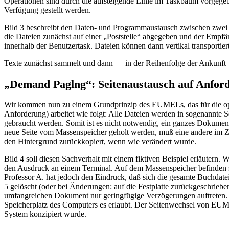
Operationen sind durch die aufsteigende Linie im Taskbaum vorgege
Verfügung gestellt werden.
Bild 3 beschreibt den Daten- und Programmaustausch zwischen zwe
die Dateien zunächst auf einer „Poststelle“ abgegeben und der Emp
innerhalb der Benutzertask. Dateien können dann vertikal transportier
Texte zunächst sammelt und dann — in der Reihenfolge der Ankunft 
„Demand Paglng“: Seitenaustausch auf Anfor
Wir kommen nun zu einem Grundprinzip des EUMELs, das für die opti
Anforderung) arbeitet wie folgt: Alle Dateien werden in sogenannte Se
gebraucht werden. Somit ist es nicht notwendig, ein ganzes Dokument v
neue Seite vom Massenspeicher geholt werden, muß eine andere im Zent
den Hintergrund zurückkopiert, wenn wie verändert wurde.
Bild 4 soll diesen Sachverhalt mit einem fiktiven Beispiel erläutern. W
den Ausdruck an einem Terminal. Auf dem Massenspeicher befinden si
Professor A. hat jedoch den Eindruck, daß sich die gesamte Buchdat
5 gelöscht (oder bei Änderungen: auf die Festplatte zurückgeschrieb
umfangreichen Dokument nur geringfügige Verzögerungen auftreten. De
Speicherplatz des Computers es erlaubt. Der Seitenwechsel von EUME
System konzipiert wurde.