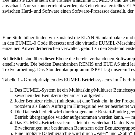
Die nächste Ebene stellt die virtuelle Maschine EUMEL-0 und die Ger
ausschaut. Nur so kann erreicht werden, daß ein einmal erstelltes 
zwischen Hard- und Software einen Software-Prozessor darstellt, der d
Eine Stufe höher finden wir zunächst die ELAN Standardpakete und 
in den EUMEL-0 Code übersetzt und die virtuelle EUMEL-Maschine 
einzelnen Anwenderbereichen verwaltet, gehört zu den Systemdienste
Schließlich sind über dieser Ebene die bereits vorhandenen Software
erstellt wurde. Die beiden Datenbanken REMIS und EUDAS sind leist
Textverarbeitung. Das Stundenplanprogramm ISPEL lag unserem Teste
Tabelle 1 - Grundprinzipien des EUMEL Betriebssystems im Überbli
Das EUMEL-System ist ein Multitasking/Multiuser Betriebssyst
zwischen den Benutzern dynamisch aufgeteilt.
Jeder Benutzer richtet (mindestens) eine Task ein, in der Pro
trotzdem als Batch-Auftrag im Hintergrund weiter bearbeitet w
Die Datensicherheit wird durch sogenannte Restart-Punkte gewäh
Betrieb übergangslos wieder aufgenommen werden kann, — mit 
Das EUMEL-Betriebssystem ist leicht erweiterbar. Da der Ker
Erweiterungen nur bestimmten Benutzern oder Benutzergruppen
Eine implizite Dateihierarchie wird durch „Vater“ und „Soh