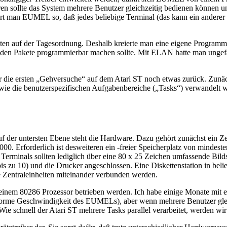
n sollte das System mehrere Benutzer gleichzeitig bedienen können un
ert man EUMEL so, daß jedes beliebige Terminal (das kann ein anderer Re
ten auf der Tagesordnung. Deshalb kreierte man eine eigene Program
enden Pakete programmierbar machen sollte. Mit ELAN hatte man ungefähr
 die ersten „Gehversuche“ auf dem Atari ST noch etwas zurück. Zunäch
 wie die benutzerspezifischen Aufgabenbereiche („Tasks“) verwandelt
 der untersten Ebene steht die Hardware. Dazu gehört zunächst ein Zen
8000. Erforderlich ist desweiteren ein -freier Speicherplatz von mindes
erminals sollten lediglich über eine 80 x 25 Zeichen umfassende Bild
 bis zu 10) und die Drucker angeschlossen. Eine Diskettenstation in bel
re Zentraleinheiten miteinander verbunden werden.
nem 80286 Prozessor betrieben werden. Ich habe einige Monate mit eine
e enorme Geschwindigkeit des EUMELs), aber wenn mehrere Benutzer gle
ie schnell der Atari ST mehrere Tasks parallel verarbeitet, werden wir