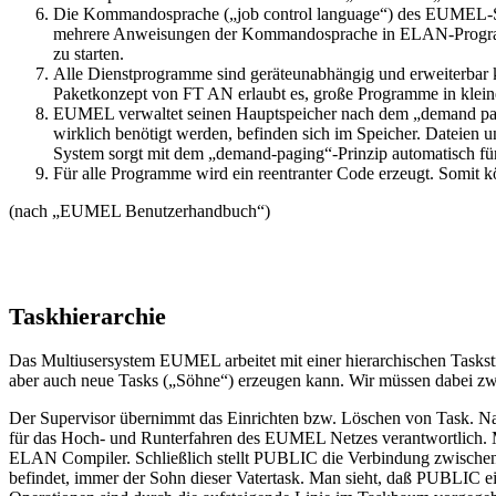
Die Kommandosprache („job control language“) des EUMEL-Sys
mehrere Anweisungen der Kommandosprache in ELAN-Programme
zu starten.
Alle Dienstprogramme sind geräteunabhängig und erweiterbar
Paketkonzept von FT AN erlaubt es, große Programme in kleine 
EUMEL verwaltet seinen Hauptspeicher nach dem „demand pagin
wirklich benötigt werden, befinden sich im Speicher. Datei
System sorgt mit dem „demand-paging“-Prinzip automatisch für 
Für alle Programme wird ein reentranter Code erzeugt. Somit 
(nach „EUMEL Benutzerhandbuch“)
Taskhierarchie
Das Multiusersystem EUMEL arbeitet mit einer hierarchischen Taskstr
aber auch neue Tasks („Söhne“) erzeugen kann. Wir müssen dabei zwi
Der Supervisor übernimmt das Einrichten bzw. Löschen von Task. Nach
für das Hoch- und Runterfahren des EUMEL Netzes verantwortlich. M
ELAN Compiler. Schließlich stellt PUBLIC die Verbindung zwischen d
befindet, immer der Sohn dieser Vatertask. Man sieht, daß PUBLIC 