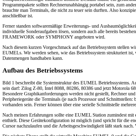
Programmpakete sollten Rechnerunabhängig portabel sein, zum andere
brauchte man Terminals, die nicht zu teuer sein durften. Also konzipi
anschließbar ist.
Ferner standen softwaremäßige Erweiterungs- und Ausbaumöglichkei
individuelle Sonderaufgaben lösen, sondern auch alle bereits besteh
FRAMEWORK oder SYMPHONY angeboten wird.
Nach diesem kurzen Vorgeschmack auf das Betriebssystem stellen wir
EUMELs. Wir werden sehen, wie das Betriebssystem strukturiert ist,
Datenmengen handhaben kann.
Aufbau des Betriebssystems
Bild 1 beschreibt die Systemstruktur des EUMEL Betriebssystems. Auf
sein darf: Zilog Z-80, Intel 8088, 80286, 80386 und jetzt Motorola 6
Besondere Graphikanforderungen werden nicht gestellt, Rechner und T
Peripheriegeräte die Terminals (je nach Prozessor und Schnittstellen:
vorhanden sein. Ferner können über eine serielle Schnittstelle mehre
Nach meinen Erfahrungen sollte eine EUMEL Station zumindest mit ei
enthielt. Diese Gerätekonfiguration ist möglich (und spricht für di
Cursor nachzulaufen und die Arbeitsgeschwindigkeit läßt stark nach. W