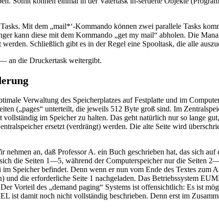
ben. Somit können einmal in der Vatertask in-sertierte Objekte (Pr
i Tasks. Mit dem „mail*‘-Kommando können zwei parallele Tasks kom
fänger kann diese mit dem Kommando „get my mail“ abholen. Die Manage
t werden. Schließlich gibt es in der Regel eine Spooltask, die alle aus
— an die Druckertask weitergibt.
derung
male Verwaltung des Speicherplatzes auf Festplatte und im Computer 
iten („pages“ unterteilt, die jeweils 512 Byte groß sind. Im Zentralspei
ollständig im Speicher zu halten. Das geht natürlich nur so lange gut,
ralspeicher ersetzt (verdrängt) werden. Die alte Seite wird überschri
ir nehmen an, daß Professor A. ein Buch geschrieben hat, das sich auf de
ch die Seiten 1—5, während der Computerspeicher nur die Seiten 2—5 e
ei im Speicher befindet. Denn wenn er nun vom Ende des Textes zum A
en) und die erforderliche Seite 1 nachgeladen. Das Betriebssystem EUM
r Vorteil des „demand paging“ Systems ist offensichtlich: Es ist mögl
L ist damit noch nicht vollständig beschrieben. Denn erst im Zusammen