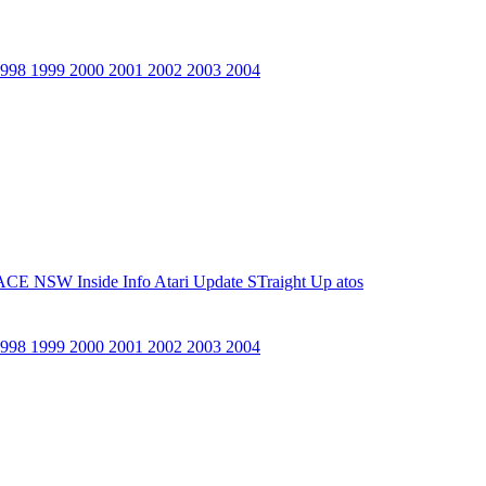
1998
1999
2000
2001
2002
2003
2004
ACE NSW Inside Info
Atari Update
STraight Up
atos
1998
1999
2000
2001
2002
2003
2004