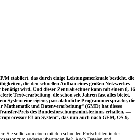
/M etabliert, das durch einige Leistungsmerkmale besticht, die
ähigkeiten, die den schnellen Aufbau eines großen Netzwerkes
benötigt wird. Und dieser Zentralrechner kann mit einem 8, 16
rte Textverarbeitung, die schon seit Jahren fast alles bietet,
sem System eine eigene, pascalähnliche Programmiersprache, die
 für Mathematik und Datenverarbeitung“ (GMD) hat dieses
Transfer-Preis des Bundesforschungsministeriums erhalten, —
Microprocessor ELan System“, das nun auch nach GEM, OS-9,
Sie sollte zum einen mit den schnellen Fortschritten in der
ozessor zum anderen übertragen ließ. Auch Dateien und