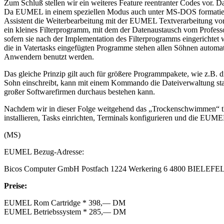
Zum Schluß stellen wir ein weiteres Feature reentranter Codes vor. 
Da EUMEL in einem speziellen Modus auch unter MS-DOS formatierte D
Assistent die Weiterbearbeitung mit der EUMEL Textverarbeitung vo
ein kleines Filterprogramm, mit dem der Datenaustausch vom Professo
sofern sie nach der Implementation des Filterprogramms eingerich
die in Vatertasks eingefügten Programme stehen allen Söhnen automat
Anwendern benutzt werden.
Das gleiche Prinzip gilt auch für größere Programmpakete, wie z.B. 
Sohn einschreibt, kann mit einem Kommando die Dateiverwaltung sta
großer Softwarefirmen durchaus bestehen kann.
Nachdem wir in dieser Folge weitgehend das „Trockenschwimmen“ th
installieren, Tasks einrichten, Terminals konfigurieren und die EUMEL
(MS)
EUMEL Bezug-Adresse:
Bicos Computer GmbH Postfach 1224 Werkering 6 4800 BIELEFELD
Preise:
EUMEL Rom Cartridge * 398,— DM
EUMEL Betriebssystem * 285,— DM