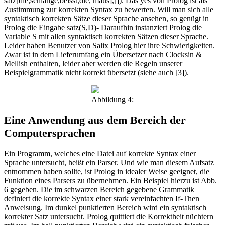
satz[die,schlange,beisst,die, maus],[]). Das yes von Prolog ist als
Zustimmung zur korrekten Syntax zu bewerten. Will man sich alle
syntaktisch korrekten Sätze dieser Sprache ansehen, so genügt in
Prolog die Eingabe satz(S,D)- Daraufhin instanziert Prolog die
Variable S mit allen syntaktisch korrekten Sätzen dieser Sprache.
Leider haben Benutzer von Salix Prolog hier ihre Schwierigkeiten.
Zwar ist in dem Lieferumfang ein Übersetzer nach Clocksin &
Mellish enthalten, leider aber werden die Regeln unserer
Beispielgrammatik nicht korrekt übersetzt (siehe auch [3]).
Abbildung 4:
Eine Anwendung aus dem Bereich der
Computersprachen
Ein Programm, welches eine Datei auf korrekte Syntax einer
Sprache untersucht, heißt ein Parser. Und wie man diesem Aufsatz
entnommen haben sollte, ist Prolog in idealer Weise geeignet, die
Funktion eines Parsers zu übernehmen. Ein Beispiel hierzu ist Abb.
6 gegeben. Die im schwarzen Bereich gegebene Grammatik
definiert die korrekte Syntax einer stark vereinfachten If-Then
Anweisung. Im dunkel punktierten Bereich wird ein syntaktisch
korrekter Satz untersucht. Prolog quittiert die Korrektheit nüchtern