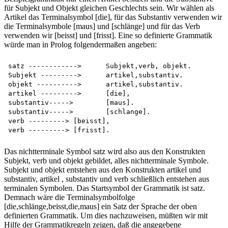
für Subjekt und Objekt gleichen Geschlechts sein. Wir wählen als
Artikel das Terminalsymbol [die], für das Substantiv verwenden wir
die Terminalsymbole [maus] und [schlänge] und für das Verb
verwenden wir [beisst] und [frisst]. Eine so definierte Grammatik
würde man in Prolog folgendermaßen angeben:
satz ------------>	Subjekt,verb, objekt.

Subjekt --------->	artikel,substantiv.

objekt ---------->	artikel,substantiv.

artikel --------->	[die],

substantiv----->	[maus].

substantiv----->	[schlange].

verb ---------> [beisst],

Das nichtterminale Symbol satz wird also aus den Konstrukten
Subjekt, verb und objekt gebildet, alles nichtterminale Symbole.
Subjekt und objekt entstehen aus den Konstrukten artikel und
substantiv, artikel , substantiv und verb schließlich entstehen aus
terminalen Symbolen. Das Startsymbol der Grammatik ist satz.
Demnach wäre die Terminalsymbolfolge
[die,schlänge,beisst,die,maus] ein Satz der Sprache der oben
definierten Grammatik. Um dies nachzuweisen, müßten wir mit
Hilfe der Grammatikregeln zeigen, daß die angegebene