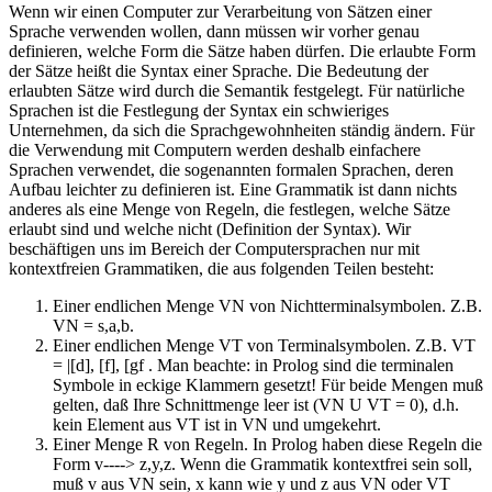
Wenn wir einen Computer zur Verarbeitung von Sätzen einer
Sprache verwenden wollen, dann müssen wir vorher genau
definieren, welche Form die Sätze haben dürfen. Die erlaubte Form
der Sätze heißt die Syntax einer Sprache. Die Bedeutung der
erlaubten Sätze wird durch die Semantik festgelegt. Für natürliche
Sprachen ist die Festlegung der Syntax ein schwieriges
Unternehmen, da sich die Sprachgewohnheiten ständig ändern. Für
die Verwendung mit Computern werden deshalb einfachere
Sprachen verwendet, die sogenannten formalen Sprachen, deren
Aufbau leichter zu definieren ist. Eine Grammatik ist dann nichts
anderes als eine Menge von Regeln, die festlegen, welche Sätze
erlaubt sind und welche nicht (Definition der Syntax). Wir
beschäftigen uns im Bereich der Computersprachen nur mit
kontextfreien Grammatiken, die aus folgenden Teilen besteht:
Einer endlichen Menge VN von Nichtterminalsymbolen. Z.B.
VN = s,a,b.
Einer endlichen Menge VT von Terminalsymbolen. Z.B. VT
= |[d], [f], [gf . Man beachte: in Prolog sind die terminalen
Symbole in eckige Klammern gesetzt! Für beide Mengen muß
gelten, daß Ihre Schnittmenge leer ist (VN U VT = 0), d.h.
kein Element aus VT ist in VN und umgekehrt.
Einer Menge R von Regeln. In Prolog haben diese Regeln die
Form v----> z,y,z. Wenn die Grammatik kontextfrei sein soll,
muß v aus VN sein, x kann wie y und z aus VN oder VT