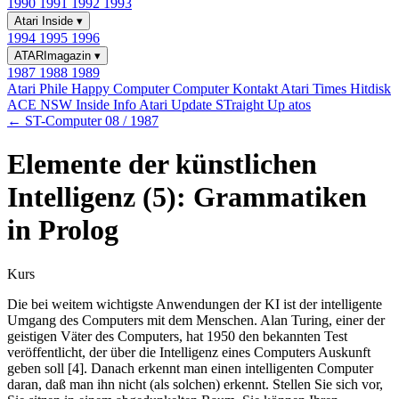
1990
1991
1992
1993
Atari Inside
▾
1994
1995
1996
ATARImagazin
▾
1987
1988
1989
Atari Phile
Happy Computer
Computer Kontakt
Atari Times
Hitdisk
ACE NSW Inside Info
Atari Update
STraight Up
atos
← ST-Computer 08 / 1987
Elemente der künstlichen
Intelligenz (5): Grammatiken
in Prolog
Kurs
Die bei weitem wichtigste Anwendungen der KI ist der intelligente
Umgang des Computers mit dem Menschen. Alan Turing, einer der
geistigen Väter des Computers, hat 1950 den bekannten Test
veröffentlicht, der über die Intelligenz eines Computers Auskunft
geben soll [4]. Danach erkennt man einen intelligenten Computer
daran, daß man ihn nicht (als solchen) erkennt. Stellen Sie sich vor,