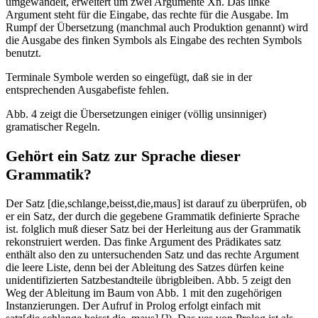
umgewandelt, erweitert um zwei Argumente Xn. Das linke
Argument steht für die Eingabe, das rechte für die Ausgabe. Im
Rumpf der Übersetzung (manchmal auch Produktion genannt) wird
die Ausgabe des finken Symbols als Eingabe des rechten Symbols
benutzt.
Terminale Symbole werden so eingefügt, daß sie in der
entsprechenden Ausgabefiste fehlen.
Abb. 4 zeigt die Übersetzungen einiger (völlig unsinniger)
gramatischer Regeln.
Gehört ein Satz zur Sprache dieser
Grammatik?
Der Satz [die,schlange,beisst,die,maus] ist darauf zu überprüfen, ob
er ein Satz, der durch die gegebene Grammatik definierte Sprache
ist. folglich muß dieser Satz bei der Herleitung aus der Grammatik
rekonstruiert werden. Das finke Argument des Prädikates satz
enthält also den zu untersuchenden Satz und das rechte Argument
die leere Liste, denn bei der Ableitung des Satzes dürfen keine
unidentifizierten Satzbestandteile übrigbleiben. Abb. 5 zeigt den
Weg der Ableitung im Baum von Abb. 1 mit den zugehörigen
Instanzierungen. Der Aufruf in Prolog erfolgt einfach mit