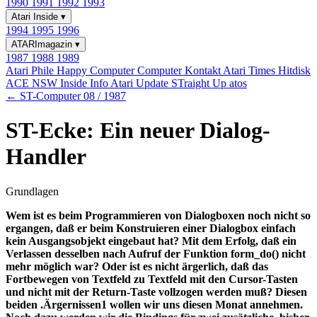
1990
1991
1992
1993
Atari Inside
▾
1994
1995
1996
ATARImagazin
▾
1987
1988
1989
Atari Phile
Happy Computer
Computer Kontakt
Atari Times
Hitdisk
ACE NSW Inside Info
Atari Update
STraight Up
atos
← ST-Computer 08 / 1987
ST-Ecke: Ein neuer Dialog-
Handler
Grundlagen
Wem ist es beim Programmieren von Dialogboxen noch nicht so
ergangen, daß er beim Konstruieren einer Dialogbox einfach
kein Ausgangsobjekt eingebaut hat? Mit dem Erfolg, daß ein
Verlassen desselben nach Aufruf der Funktion form_do() nicht
mehr möglich war? Oder ist es nicht ärgerlich, daß das
Fortbewegen von Textfeld zu Textfeld mit den Cursor-Tasten
und nicht mit der Return-Taste vollzogen werden muß? Diesen
beiden .Ärgernissen1 wollen wir uns diesen Monat annehmen.