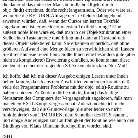
die dauernd das unter der Maus befindliche Objekt durch
objc_find() errechnet, dürfte recht langsam sein. Oder wie wäre es,
wenn Sie die RETURN-Abfrage der Textfelder dahingehend
erweitern würden, daß, wenn der Cursor am letzten Textfeld
angekommen ist, er wieder zum ersten Textfeld springt? Eine
äußerst noble Idee wäre es, daß man in der Objektstruktur an einer
Stelle einen Tastaturcode unterbringt und dann auf Tastendruck
dieses Objekt selektieren kann. Sie erkennen sicherlich, daß ohne
größeren Aufwand eine Menge Ideen zu verwirklichen sind. Lassen
Sie ihrer Fantasie freien Lauf. Sollte Ihnen eine besonders gute (aber
nicht zu komplizierte) Erweiterung einfallen, so könnte man diese
vielleicht in einer der folgenden ST-Ecken abdrucken. Nur Mut!
Ich hoffe, daß ich mit dieser Ausgabe einigen Lesern unter ihnen
helfen konnte, da ich aus den Zuschriften entnehmen konnte, daß
viele der Programmierer Probleme mit der objc_edit()-Routine zu
haben schienen. Außerdem dürfte mit do_form() das leidige
Neustarten des Computers der Vergangenheit angehören, falls man
mal einen EXIT-Knopf vergessen hat. Zuletzt möchte ich nicht
verschweigen, daß die Grundvorlage (die aber leider so nicht
funktionierte) von TIM OREN, dem Schreiber des RCS stammt,
und einige Änderungen zur Lauffähigkeit der Routine wie auch den
Bindings von Klaus Ullmann durchgeführt worden sind.
(SH)