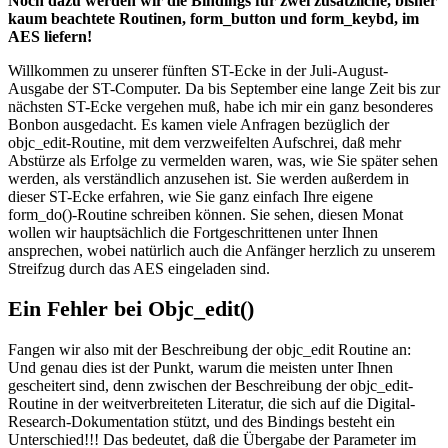
Noch dazu werden wir die Bindings für zwei zusätzliche, bisher
kaum beachtete Routinen, form_button und form_keybd, im
AES liefern!
Willkommen zu unserer fünften ST-Ecke in der Juli-August-
Ausgabe der ST-Computer. Da bis September eine lange Zeit bis zur
nächsten ST-Ecke vergehen muß, habe ich mir ein ganz besonderes
Bonbon ausgedacht. Es kamen viele Anfragen bezüglich der
objc_edit-Routine, mit dem verzweifelten Aufschrei, daß mehr
Abstürze als Erfolge zu vermelden waren, was, wie Sie später sehen
werden, als verständlich anzusehen ist. Sie werden außerdem in
dieser ST-Ecke erfahren, wie Sie ganz einfach Ihre eigene
form_do()-Routine schreiben können. Sie sehen, diesen Monat
wollen wir hauptsächlich die Fortgeschrittenen unter Ihnen
ansprechen, wobei natürlich auch die Anfänger herzlich zu unserem
Streifzug durch das AES eingeladen sind.
Ein Fehler bei Objc_edit()
Fangen wir also mit der Beschreibung der objc_edit Routine an:
Und genau dies ist der Punkt, warum die meisten unter Ihnen
gescheitert sind, denn zwischen der Beschreibung der objc_edit-
Routine in der weitverbreiteten Literatur, die sich auf die Digital-
Research-Dokumentation stützt, und des Bindings besteht ein
Unterschied!!! Das bedeutet, daß die Übergabe der Parameter im