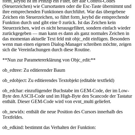
form_keybd ist im Prinzip ein Filter, der alle Control-Codes
(Steuerzeichen) wie Cursortasten oder die Esc-Taste übernimmt und
ihre entsprechenden Funktionen durchführt. War das übergebene
Zeichen ein Steuerzeichen, so führt form_keybd die entsprechende
Funktion durch und gibt eine 0 zurück. Ist das Zeichen kein
Steuerzeichen, wird es nicht herausgefiltert, sondern einfach wieder
zurückgegeben — man kann es dann als ganz normales Zeichen in
das momentan aktuelle Text feld mit objc_edit einfügen. Besonders
wenn man einen eigenen Dialog-Manager schreiben möchte, zeigen
sich die Vereinfachungen durch diese Routine.
**Nun zur Parametererklärung von Objc_edit:**
ob_edtree: Zu editierender Baum
ob_edobject: Zu editierendes Textobjekt (editable textfield)
ob_edchar: einzufügender Buchstabe im GEM-Code, der im Low-
Byte den ASCII-Code und im High-Byte den Scancode der Tastatur
enthält. Dieser GEM-Code wird von evnt_multi geliefert.
ob_newidx: enthält die neue Position des Cursors innerhalb des
Textfeldes.
ob_edkind: bestimmt das Verhalten der Funktion: