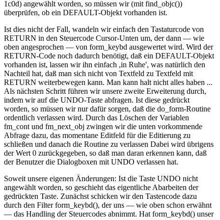
1c0d) angewählt worden, so müssen wir (mit find_objc())
überprüfen, ob ein DEFAULT-Objekt vorhanden ist.
Ist dies nicht der Fall, wandeln wir einfach den Tastaturcode von
RETURN in den Steuercode Cursor-Unten um, der dann — wie
oben angesprochen — von form_keybd ausgewertet wird. Wird der
RETURN-Code noch dadurch benötigt, daß ein DEFAULT-Objekt
vorhanden ist, lassen wir ihn einfach ,in Ruhe', was natürlich den
Nachteil hat, daß man sich nicht von Textfeld zu Textfeld mit
RETURN weiterbewegen kann. Man kann halt nicht alles haben ...
Als nächsten Schritt führen wir unsere zweite Erweiterung durch,
indem wir auf die UNDO-Taste abfragen. Ist diese gedrückt
worden, so müssen wir nur dafür sorgen, daß die do_form-Routine
ordentlich verlassen wird. Durch das Löschen der Variablen
fm_cont und fm_next_obj zwingen wir die unten vorkommende
Abfrage dazu, das momentane Editfeld für die Editierung zu
schließen und danach die Routine zu verlassen Dabei wird übrigens
der Wert 0 zurückgegeben, so daß man daran erkennen kann, daß
der Benutzer die Dialogboxen mit UNDO verlassen hat.
Soweit unsere eigenen Änderungen: Ist die Taste UNDO nicht
angewählt worden, so geschieht das eigentliche Abarbeiten der
gedrückten Taste. Zunächst schicken wir den Tastencode dazu
durch den Filter form_keybd(), der uns — wie oben schon erwähnt
— das Handling der Steuercodes abnimmt. Hat form_keybd() unser