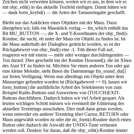
Zeichen nicht verwerten können, werten wir es aus, in dem wir es
mit objc_edit() in das aktuelle Textfeld einfügen. Damit hätten wir
— dank form_keybd() — die Arten der Tastaureingabe geschafft.
Bleibt nur das Anklicken eines Objektes mit der Maus. Dazu
übergeben wir, falls ein Mausklick vorlag — fm_which enthält das
Bit MU_BUTTON —, die X- und Y-Koordinaten der objc_find()-
Routine, die sucht, ob unter der Maus ein Objekt zu finden ist. Ist
die Maus außerhalb der Dialogbox gedrückt worden, so ist der
Rückgabewert von objc_find() eine -1. Tritt dieser Fall auf,
reagieren wir mit einem — mehr oder weniger durchdringenden —
Ton darauf. Dies geschieht mn der Routine Dosound(), die im Xbios
des Atari ST zu finden ist. Möchten Sie einen anderen Ton oder gar
eine kleine Melodie, steht Ihnen die Datenmenge fm_sound_dta[]
zur freien Verfügung. Wenn nun allerdings ein Objekt unter dem
Mauszeiger gefunden worden ist (Rückgabewert >= 0), lassen wir
form_button() die ausführliche Arbeit des Selektierens von zum
Beispiel Radio-Buttons und Auswertens von (TOUCH)EXIT-
Buttons durchführen. Dadurch haben wir viel Arbeit gespart. Als
letzten wichtigen Schritt müssen wir eventuell die Editierung des
aktuellen Textstrings ausschalten. Dies muß dann getan werden,
wenn entweder ein anderer Textstring über Cursor, RETURN oder
Maus angewählt worden ist oder die do_form()-Routine durch einen
Button oder dadurch die Anwahl der UNDO-Taste verlassen
werden soll. Denken Sie daran, daß die objc_edit()-Routine immer