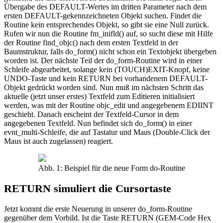
Übergabe des DEFAULT-Wertes im dritten Parameter nach dem
ersten DEFAULT-gekennzeichneten Objekt suchen. Findet die
Routine kein entsprechendes Objekt, so gibt sie eine Null zurück.
Rufen wir nun die Routine fm_inifld() auf, so sucht diese mit Hilfe
der Routine find_objc() nach dem ersten Textfeld in der
Baumstruktur, falls do_form() nicht schon ein Textobjekt übergeben
worden ist. Der nächste Teil der do_form-Routine wird in einer
Schleife abgearbeitet, solange kein (TOUCH)EXIT-Knopf, keine
UNDO-Taste und kein RETURN bei vorhandenem DEFAULT-
Objekt gedrückt worden sind. Nun muß im nächsten Schritt das
aktuelle (jetzt unser erstes) Textfeld zum Editieren initialisiert
werden, was mit der Routine objc_edit und angegebenem EDIINT
geschieht. Danach erscheint der Textfeld-Cursor in dem
angegebenen Textfeld. Nun befindet sich do_form() in einer
evnt_multi-Schleife, die auf Tastatur und Maus (Double-Click der
Maus ist auch zugelassen) reagiert.
Abb. 1: Beispiel für die neue Form do-Routine
RETURN simuliert die Cursortaste
Jetzt kommt die erste Neuerung in unserer do_form-Routine
gegenüber dem Vorbild. Ist die Taste RETURN (GEM-Code Hex