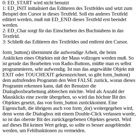
0: ED_START wird nicht benutzt
1: ED_INIT initialisiert das Editieren des Textfeldes und setzt zum
Beispiel den Cursor in dieses Textfeld. Soll ein anderes Textfeld
editiert werden, muß mit ED_END dieses Textfeld erst beendet
werden.
2: ED_Char sorgt für das Einschieben des Buchstabens in das
Textfeld.
3: Schließt das Editieren des Textfeldes und entfernt den Cursor.
form_button() übernimmt die aufwendige Arbeit, die beim
Anklicken eines Objektes mit der Maus vollzogen werden muß. So
ist gerade das Bearbeiten von Radio-Buttons, müßte man es selbst
programmieren, sehr aufwendig. Ist nun das angewählte Objekt mit
EXIT oder TOUCHEXIT gekennzeichnet, so gibt form_button()
dem aufrufenden Programm den Wert FALSE zurück, woran dieses
Programm erkennen kann, daß der Benutzer die
Dialogboxbearbeitung abbrechen möchte. Wird als Anzahl der
Mausklicks eine zweite übergeben, so wird das höchste Bit des
Objektes gesetzt, das von form_button zurückkommt. Eine
Eigenschaft, die übrigens auch von form_do() weitergegeben wird,
denn wenn die Dialogbox mit einem Double-Click verlassen wurde,
so ist das oberste Bit des zurückgegebenen Objektes gesetzt. Wird
auf dieses Bit keinen Wert gelegt, so sollte es besser ausgeblendet
werden, um Fehlfunktionen zu vermeiden.