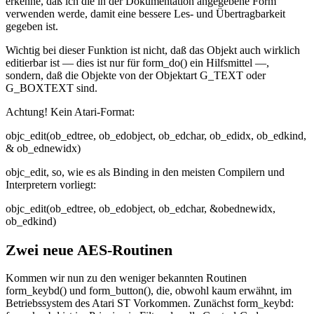
erkenne, daß ich die in der Dokumentation angegebene Form
verwenden werde, damit eine bessere Les- und Übertragbarkeit
gegeben ist.
Wichtig bei dieser Funktion ist nicht, daß das Objekt auch wirklich
editierbar ist — dies ist nur für form_do() ein Hilfsmittel —,
sondern, daß die Objekte von der Objektart G_TEXT oder
G_BOXTEXT sind.
Achtung! Kein Atari-Format:
objc_edit(ob_edtree, ob_edobject, ob_edchar, ob_edidx, ob_edkind,
& ob_ednewidx)
objc_edit, so, wie es als Binding in den meisten Compilern und
Interpretern vorliegt:
objc_edit(ob_edtree, ob_edobject, ob_edchar, &obednewidx,
ob_edkind)
Zwei neue AES-Routinen
Kommen wir nun zu den weniger bekannten Routinen
form_keybd() und form_button(), die, obwohl kaum erwähnt, im
Betriebssystem des Atari ST Vorkommen. Zunächst form_keybd: