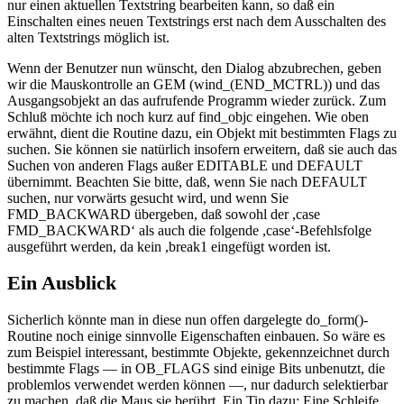
nur einen aktuellen Textstring bearbeiten kann, so daß ein
Einschalten eines neuen Textstrings erst nach dem Ausschalten des
alten Textstrings möglich ist.
Wenn der Benutzer nun wünscht, den Dialog abzubrechen, geben
wir die Mauskontrolle an GEM (wind_(END_MCTRL)) und das
Ausgangsobjekt an das aufrufende Programm wieder zurück. Zum
Schluß möchte ich noch kurz auf find_objc eingehen. Wie oben
erwähnt, dient die Routine dazu, ein Objekt mit bestimmten Flags zu
suchen. Sie können sie natürlich insofern erweitern, daß sie auch das
Suchen von anderen Flags außer EDITABLE und DEFAULT
übernimmt. Beachten Sie bitte, daß, wenn Sie nach DEFAULT
suchen, nur vorwärts gesucht wird, und wenn Sie
FMD_BACKWARD übergeben, daß sowohl der ,case
FMD_BACKWARD‘ als auch die folgende ,case‘-Befehlsfolge
ausgeführt werden, da kein ,break1 eingefügt worden ist.
Ein Ausblick
Sicherlich könnte man in diese nun offen dargelegte do_form()-
Routine noch einige sinnvolle Eigenschaften einbauen. So wäre es
zum Beispiel interessant, bestimmte Objekte, gekennzeichnet durch
bestimmte Flags — in OB_FLAGS sind einige Bits unbenutzt, die
problemlos verwendet werden können —, nur dadurch selektierbar
zu machen, daß die Maus sie berührt. Ein Tip dazu: Eine Schleife,