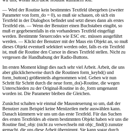
— Wird der Routine kein bestimmtes Textfeld übergeben (zweiter
Parameter von form_do = 0), so muß sie schauen, ob sich ein
Textfeld in der Dialogbox befindet und setzt dieses dann als erstes
Textfeld ein. — Wenn der Benutzer einen Buchstaben eingibt, so
muß er gegebenenfalls in ein vorhandenes Textfeld eingefügt
werden. Bestimmte Steuercodes wie ESC etc. müssen ausgeführt
werden. — Klickt der Benutzer mit der Maus ein Objekt an, so muß
dieses Objekt eventuell selektiert werden oder, falls es ein Textfeld
ist, muß die Routine den Cursor in dieses Textfeld stellen. Nicht zu
vergessen die Handhabung der Radio-Buttons.
Im ersten Moment klingt dies nach sehr viel Arbeit. Arbeit, die uns
aber glücklicherweise durch die Routinen form_keybd() und
form_button() größtenteils abgenommen wird. Gehen wir nun
Schritt für Schritt durch die neue form_do()-Routine, die wegen
Unterschieden zu der Original-Routine in do_form umgenannt
worden ist. Die Parameter bleiben die Gleichen.
Zunächst schalten wir einmal die Maussteuerung so um, daß der
Benutzer zum Beispiel keine Menüzeilen mehr auswählen kann.
Danach kümmern wir uns um das erste Textfeld. Für das Suchen
des ersten Textfeldes ab einem bestimmten Objekt haben wir uns die
Routine find_objc (nicht zu verwechseln mit objc_find()) zunutze
gemacht, die uns diese Arbeit übernimmt. Sie kann sogar durch