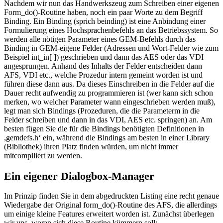
Nachdem wir nun das Handwerkszeug zum Schreiben einer eigenen
Form_do()-Routine haben, noch ein paar Worte zu dem Begriff
Binding. Ein Binding (sprich beinding) ist eine Anbindung einer
Formulierung eines Hochsprachenbefehls an das Betriebssystem. So
werden alle nötigen Parameter eines GEM-Befehls durch das
Binding in GEM-eigene Felder (Adressen und Wort-Felder wie zum
Beispiel int_in[ ]) geschrieben und dann das AES oder das VDI
angesprungen. Anhand des Inhalts der Felder entscheiden dann
AFS, VDI etc., welche Prozedur intern gemeint worden ist und
führen diese dann aus. Da dieses Einschreiben in die Felder auf die
Dauer recht aufwendig zu programmieren ist (wer kann sich schon
merken, wo welcher Parameter wann eingeschrieben werden muß),
legt man sich Bindings (Prozeduren, die die Parameterm in die
Felder schreiben und dann in das VDI, AES etc. springen) an. Am
besten fügen Sie die für die Bindings benötigten Definitionen in
,gemdefs.h‘ ein, während die Bindings am besten in einer Library
(Bibliothek) ihren Platz finden würden, um nicht immer
mitcompiliert zu werden.
Ein eigener Dialogbox-Manager
Im Prinzip finden Sie in dem abgedruckten Listing eine recht genaue
Wiedergabe der Original form_do()-Routine des AFS, die allerdings
um einige kleine Features erweitert worden ist. Zunächst überlegen
wir uns, woran sich diese Routine kümmern soll: