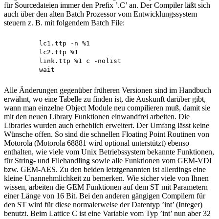
für Sourcedateien immer den Prefix ’.C’ an. Der Compiler läßt sich
auch über den alten Batch Prozessor vom Entwicklungssystem
steuern z. B. mit folgendem Batch File:
	lc1.ttp -n %1

	lc2.ttp %1

	link.ttp %1 c -nolist

Alle Änderungen gegenüber früheren Versionen sind im Handbuch
erwähnt, wo eine Tabelle zu finden ist, die Auskunft darüber gibt,
wann man einzelne Object Module neu compilieren muß, damit sie
mit den neuen Library Funktionen einwandfrei arbeiten. Die
Libraries wurden auch erheblich erweitert. Der Umfang lässt keine
Wünsche offen. So sind die schnellen Floating Point Routinen von
Motorola (Motorola 68881 wird optional unterstützt) ebenso
enthalten, wie viele vom Unix Betriebssystem bekannte Funktionen,
für String- und Filehandling sowie alle Funktionen vom GEM-VDI
bzw. GEM-AES. Zu den beiden letztgenannten ist allerdings eine
kleine Unannehmlichkeit zu bemerken. Wie sicher viele von Ihnen
wissen, arbeiten die GEM Funktionen auf dem ST mit Parametern
einer Länge von 16 Bit. Bei den anderen gängigen Compilern für
den ST wird für diese normalerweise der Datentyp ’int’ (Integer)
benutzt. Beim Lattice C ist eine Variable vom Typ ’int’ nun aber 32