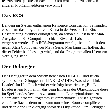
festzustellen. (In diesen Sachen bin ich wohl doch zu sehr von
anderen Programmeditoren verwöhnt.)
Das RCS
Bei dem im System enthaltenen Re-source Construction Set handelt
es sich um das Programm von Kuma in der Version 1.2. Eine
Beschreibung hierüber erübrigt sich, da schon ein Test in der Mai-
Ausgabe der ST Computer erschien. Etwas darf aber nicht
vergessen werden. Das RCS-Programm verträgt sich nicht mit den
neuen Atari Computern der Mega-Serie. Man kann nur hoffen, daß
dieser Fehler bald beseitigt wird, und das Programm allen Usern zur
Verfügung steht.
Der Debugger
Der Debugger in dem System nennt sich DEBUG+ und ist ein
symbolischer Debugger mit LINK-LOADER. Was ist ein Link
Loader? Im Handbuch wird er wie folgt beschrieben: „Ein Link
Loader ist ein Programm, das beim Einlesen der Objektmodule diese
im Speicher des Rechners zusammen mit Libraryfunktionen zu
einem ausführbaren Programm zusammenlinkt“. Es ist eigentlich
eine feine Sache, denn man kann nun seinen Source compilieren
und dann ohne Linkvorgang sofort das Objektmodul im Debugger