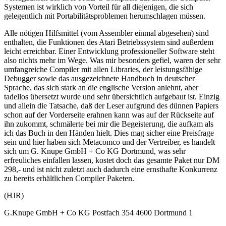
Systemen ist wirklich von Vorteil für all diejenigen, die sich
gelegentlich mit Portabilitätsproblemen herumschlagen müssen.
Alle nötigen Hilfsmittel (vom Assembler einmal abgesehen) sind
enthalten, die Funktionen des Atari Betriebssystem sind außerdem
leicht erreichbar. Einer Entwicklung professioneller Software steht
also nichts mehr im Wege. Was mir besonders gefiel, waren der sehr
umfangreiche Compiler mit allen Libraries, der leistungsfähige
Debugger sowie das ausgezeichnete Handbuch in deutscher
Sprache, das sich stark an die englische Version anlehnt, aber
tadellos übersetzt wurde und sehr übersichtlich aufgebaut ist. Einzig
und allein die Tatsache, daß der Leser aufgrund des dünnen Papiers
schon auf der Vorderseite erahnen kann was auf der Rückseite auf
ihn zukommt, schmälerte bei mir die Begeisterung, die aufkam als
ich das Buch in den Händen hielt. Dies mag sicher eine Preisfrage
sein und hier haben sich Metacomco und der Vertreiber, es handelt
sich um G. Knupe GmbH + Co KG Dortmund, was sehr
erfreuliches einfallen lassen, kostet doch das gesamte Paket nur DM
298,- und ist nicht zuletzt auch dadurch eine ernsthafte Konkurrenz
zu bereits erhältlichen Compiler Paketen.
(HJR)
G.Knupe GmbH + Co KG Postfach 354 4600 Dortmund 1