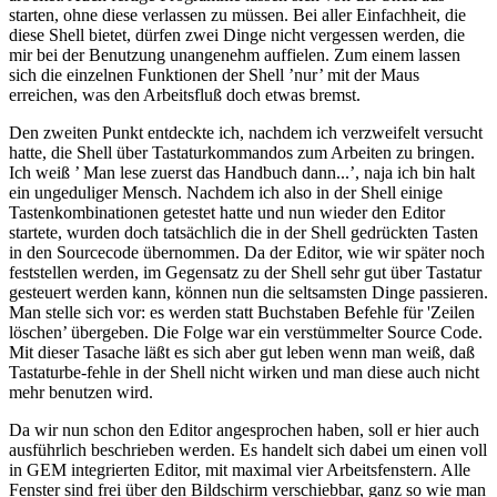
starten, ohne diese verlassen zu müssen. Bei aller Einfachheit, die
diese Shell bietet, dürfen zwei Dinge nicht vergessen werden, die
mir bei der Benutzung unangenehm auffielen. Zum einem lassen
sich die einzelnen Funktionen der Shell ’nur’ mit der Maus
erreichen, was den Arbeitsfluß doch etwas bremst.
Den zweiten Punkt entdeckte ich, nachdem ich verzweifelt versucht
hatte, die Shell über Tastaturkommandos zum Arbeiten zu bringen.
Ich weiß ’ Man lese zuerst das Handbuch dann...’, naja ich bin halt
ein ungeduliger Mensch. Nachdem ich also in der Shell einige
Tastenkombinationen getestet hatte und nun wieder den Editor
startete, wurden doch tatsächlich die in der Shell gedrückten Tasten
in den Sourcecode übernommen. Da der Editor, wie wir später noch
feststellen werden, im Gegensatz zu der Shell sehr gut über Tastatur
gesteuert werden kann, können nun die seltsamsten Dinge passieren.
Man stelle sich vor: es werden statt Buchstaben Befehle für 'Zeilen
löschen’ übergeben. Die Folge war ein verstümmelter Source Code.
Mit dieser Tasache läßt es sich aber gut leben wenn man weiß, daß
Tastaturbe-fehle in der Shell nicht wirken und man diese auch nicht
mehr benutzen wird.
Da wir nun schon den Editor angesprochen haben, soll er hier auch
ausführlich beschrieben werden. Es handelt sich dabei um einen voll
in GEM integrierten Editor, mit maximal vier Arbeitsfenstern. Alle
Fenster sind frei über den Bildschirm verschiebbar, ganz so wie man