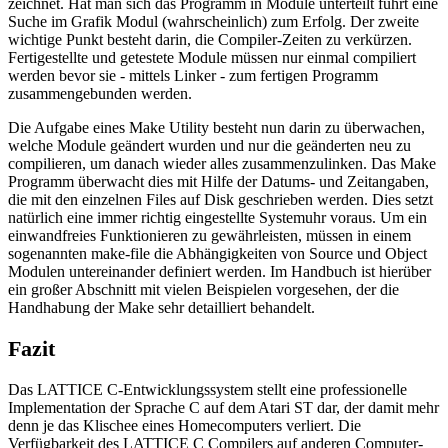
zeichnet. Hat man sich das Programm in Module unterteilt führt eine
Suche im Grafik Modul (wahrscheinlich) zum Erfolg. Der zweite
wichtige Punkt besteht darin, die Compiler-Zeiten zu verkürzen.
Fertigestellte und getestete Module müssen nur einmal compiliert
werden bevor sie - mittels Linker - zum fertigen Programm
zusammengebunden werden.
Die Aufgabe eines Make Utility besteht nun darin zu überwachen,
welche Module geändert wurden und nur die geänderten neu zu
compilieren, um danach wieder alles zusammenzulinken. Das Make
Programm überwacht dies mit Hilfe der Datums- und Zeitangaben,
die mit den einzelnen Files auf Disk geschrieben werden. Dies setzt
natürlich eine immer richtig eingestellte Systemuhr voraus. Um ein
einwandfreies Funktionieren zu gewährleisten, müssen in einem
sogenannten make-file die Abhängigkeiten von Source und Object
Modulen untereinander definiert werden. Im Handbuch ist hierüber
ein großer Abschnitt mit vielen Beispielen vorgesehen, der die
Handhabung der Make sehr detailliert behandelt.
Fazit
Das LATTICE C-Entwicklungssystem stellt eine professionelle
Implementation der Sprache C auf dem Atari ST dar, der damit mehr
denn je das Klischee eines Homecomputers verliert. Die
Verfügbarkeit des LATTICE C Compilers auf anderen Computer-