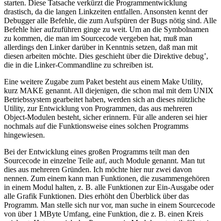
starten. Diese Tatsache verkürzt die Programmentwicklung
drastisch, da die langen Linkzeiten entfallen. Ansonsten kennt der
Debugger alle Befehle, die zum Aufspüren der Bugs nötig sind. Alle
Befehle hier aufzuführen ginge zu weit. Um an die Symbolnamen
zu kommen, die man im Sourcecode vergeben hat, muß man
allerdings den Linker darüber in Kenntnis setzen, daß man mit
diesen arbeiten möchte. Dies geschieht über die Direktive debug’,
die in die Linker-Commandline zu schreiben ist.
Eine weitere Zugabe zum Paket besteht aus einem Make Utility,
kurz MAKE genannt. All diejenigen, die schon mal mit dem UNIX
Betriebssystem gearbeitet haben, werden sich an dieses nützliche
Utility, zur Entwicklung von Programmen, das aus mehreren
Object-Modulen besteht, sicher erinnern. Für alle anderen sei hier
nochmals auf die Funktionsweise eines solchen Programms
hingewiesen.
Bei der Entwicklung eines großen Programms teilt man den
Sourcecode in einzelne Teile auf, auch Module genannt. Man tut
dies aus mehreren Gründen. Ich möchte hier nur zwei davon
nennen. Zum einem kann man Funktionen, die zusammengehören
in einem Modul halten, z. B. alle Funktionen zur Ein-Ausgabe oder
alle Grafik Funktionen. Dies erhöht den Überblick über das
Programm. Man stelle sich nur vor, man suche in einem Sourcecode
von über 1 MByte Umfang, eine Funktion, die z. B. einen Kreis