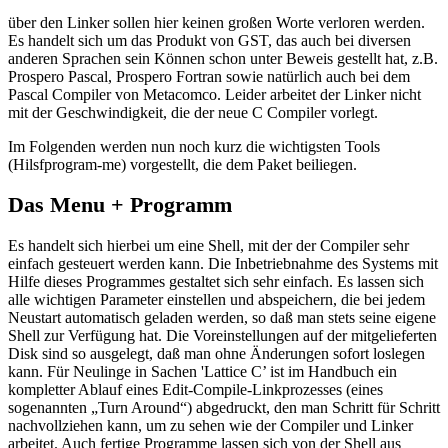
über den Linker sollen hier keinen großen Worte verloren werden.
Es handelt sich um das Produkt von GST, das auch bei diversen
anderen Sprachen sein Können schon unter Beweis gestellt hat, z.B.
Prospero Pascal, Prospero Fortran sowie natürlich auch bei dem
Pascal Compiler von Metacomco. Leider arbeitet der Linker nicht
mit der Geschwindigkeit, die der neue C Compiler vorlegt.
Im Folgenden werden nun noch kurz die wichtigsten Tools
(Hilsfprogram-me) vorgestellt, die dem Paket beiliegen.
Das Menu + Programm
Es handelt sich hierbei um eine Shell, mit der der Compiler sehr
einfach gesteuert werden kann. Die Inbetriebnahme des Systems mit
Hilfe dieses Programmes gestaltet sich sehr einfach. Es lassen sich
alle wichtigen Parameter einstellen und abspeichern, die bei jedem
Neustart automatisch geladen werden, so daß man stets seine eigene
Shell zur Verfügung hat. Die Voreinstellungen auf der mitgelieferten
Disk sind so ausgelegt, daß man ohne Änderungen sofort loslegen
kann. Für Neulinge in Sachen 'Lattice C’ ist im Handbuch ein
kompletter Ablauf eines Edit-Compile-Linkprozesses (eines
sogenannten „Turn Around“) abgedruckt, den man Schritt für Schritt
nachvollziehen kann, um zu sehen wie der Compiler und Linker
arbeitet. Auch fertige Programme lassen sich von der Shell aus