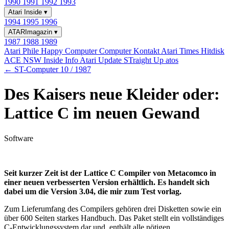
1990
1991
1992
1993
Atari Inside
▾
1994
1995
1996
ATARImagazin
▾
1987
1988
1989
Atari Phile
Happy Computer
Computer Kontakt
Atari Times
Hitdisk
ACE NSW Inside Info
Atari Update
STraight Up
atos
← ST-Computer 10 / 1987
Des Kaisers neue Kleider oder:
Lattice C im neuen Gewand
Software
Seit kurzer Zeit ist der Lattice C Compiler von Metacomco in
einer neuen verbesserten Version erhältlich. Es handelt sich
dabei um die Version 3.04, die mir zum Test vorlag.
Zum Lieferumfang des Compilers gehören drei Disketten sowie ein
über 600 Seiten starkes Handbuch. Das Paket stellt ein vollständiges
C-Entwicklungssystem dar und, enthält alle nötigen