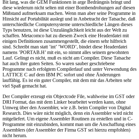
Bit lang, was die GEM Funktionen in arge Bedrängnis bringt und
diese wiederum nicht selten mit einer Bombendrohungen auf diesen
Mißstand aufmerksam machen. Wenn man aber seine Programme in
Hinsicht auf Portabilität auslegt und in Anbetracht der Tatsache, daß
unterschiedliche Computersysteme unterschiedliche Längen dieses
Typs benutzen, ist diese Unzulänglichkeit leicht aus der Welt zu
schaffen. Metacomco hat zu diesem Zweck eine Headerdatei mit
einigen Definitionen zusammengestellt, die einem sehr hilfreich
sind. Schreibt man statt ’int’ ’WORD’, bindet diese Headerdatei
namens ’PORTAB.H’ mit ein, so nimmt alles seinem gewohnten
Lauf. Gelingt es nicht, muß es nicht am Compiler. Diese Tatsache
hat auch ihre guten Seiten. So waren sauber geschriebene
Programme nach erfolgtem Compilerlauf und unter Verwendung des
LATTICE C auf dem IBM PC sofort und ohne Änderungen
lauffähig. Es ist ein guter Compiler, mit dem mir das Arbeiten sehr
viel Spaß gemacht hat.
Der Compiler erzeugt ein Objectcode File, wahlweise im GST oder
DRI Format, das mit dem Linker bearbeitet werden kann, ohne
Umweg über den Assembler, wie z.B. beim Compiler von Digital
Research. Dies wäre nicht möglich, denn ein Assembler wird nicht
mitgeliefert. Um eigene Assembler Routinen zu erstellen und in C-
Programme mit einzubinden, kommt man um die Anschaffung eines
Assemblers (der Assembler der Firma GST sei hierzu empfohlen)
nicht herum.