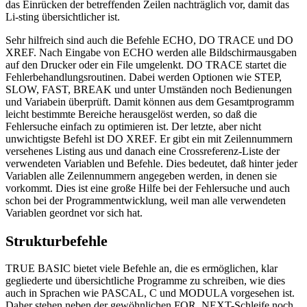
das Einrücken der betreffenden Zeilen nachträglich vor, damit das
Li-sting übersichtlicher ist.
Sehr hilfreich sind auch die Befehle ECHO, DO TRACE und DO
XREF. Nach Eingabe von ECHO werden alle Bildschirmausgaben
auf den Drucker oder ein File umgelenkt. DO TRACE startet die
Fehlerbehandlungsroutinen. Dabei werden Optionen wie STEP,
SLOW, FAST, BREAK und unter Umständen noch Bedienungen
und Variabein überprüft. Damit können aus dem Gesamtprogramm
leicht bestimmte Bereiche herausgelöst werden, so daß die
Fehlersuche einfach zu optimieren ist. Der letzte, aber nicht
unwichtigste Befehl ist DO XREF. Er gibt ein mit Zeilennummern
versehenes Listing aus und danach eine Crossreferenz-Liste der
verwendeten Variablen und Befehle. Dies bedeutet, daß hinter jeder
Variablen alle Zeilennummern angegeben werden, in denen sie
vorkommt. Dies ist eine große Hilfe bei der Fehlersuche und auch
schon bei der Programmentwicklung, weil man alle verwendeten
Variablen geordnet vor sich hat.
Strukturbefehle
TRUE BASIC bietet viele Befehle an, die es ermöglichen, klar
gegliederte und übersichtliche Programme zu schreiben, wie dies
auch in Sprachen wie PASCAL, C und MODULA vorgesehen ist.
Daher stehen neben der gewöhnlichen FOR..NEXT-Schleife noch