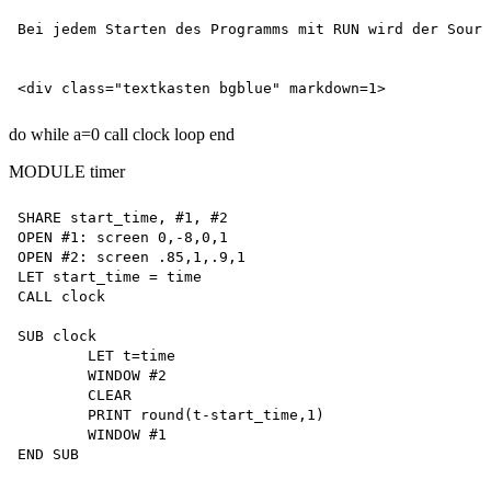
Bei jedem Starten des Programms mit RUN wird der Sourc
do while a=0 call clock loop end
MODULE timer
SHARE start_time, #1, #2

OPEN #1: screen 0,-8,0,1

OPEN #2: screen .85,1,.9,1

LET start_time = time

CALL clock

SUB clock

	LET t=time

	WINDOW #2

	CLEAR

	PRINT round(t-start_time,1)

	WINDOW #1
