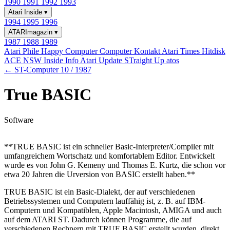
1990
1991
1992
1993
Atari Inside
▾
1994
1995
1996
ATARImagazin
▾
1987
1988
1989
Atari Phile
Happy Computer
Computer Kontakt
Atari Times
Hitdisk
ACE NSW Inside Info
Atari Update
STraight Up
atos
← ST-Computer 10 / 1987
True BASIC
Software
**TRUE BASIC ist ein schneller Basic-Interpreter/Compiler mit
umfangreichem Wortschatz und komfortablem Editor. Entwickelt
wurde es von John G. Kemeny und Thomas E. Kurtz, die schon vor
etwa 20 Jahren die Urversion von BASIC erstellt haben.**
TRUE BASIC ist ein Basic-Dialekt, der auf verschiedenen
Betriebssystemen und Computern lauffähig ist, z. B. auf IBM-
Computern und Kompatiblen, Apple Macintosh, AMIGA und auch
auf dem ATARI ST. Dadurch können Programme, die auf
verschiedenen Rechnern mit TRUE BASIC erstellt wurden, direkt