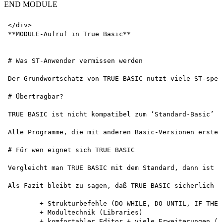
END MODULE
</div>

**MODULE-Aufruf in True Basic**

# Was ST-Anwender vermissen werden

Der Grundwortschatz von TRUE BASIC nutzt viele ST-spez
# Übertragbar?

TRUE BASIC ist nicht kompatibel zum ’Standard-Basic’ v
Alle Programme, die mit anderen Basic-Versionen erstel
# Für wen eignet sich TRUE BASIC

Vergleicht man TRUE BASIC mit dem Standard, dann ist d
Als Fazit bleibt zu sagen, daß TRUE BASIC sicherlich d
	+ Strukturbefehle (DO WHILE, DO UNTIL, IF THEN ELSE)

	+ Modultechnik (Libraries)

	+ komfortabler Editor + viele Erweiterungen (Libraries)
