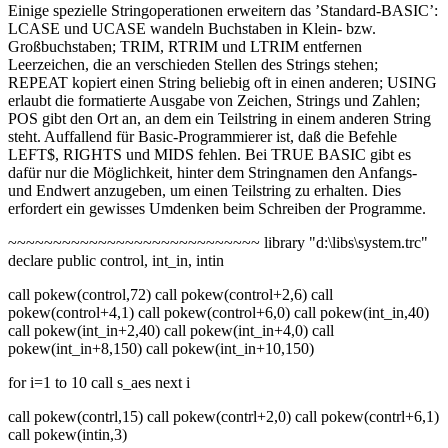
Einige spezielle Stringoperationen erweitern das ’Standard-BASIC’:
LCASE und UCASE wandeln Buchstaben in Klein- bzw.
Großbuchstaben; TRIM, RTRIM und LTRIM entfernen
Leerzeichen, die an verschieden Stellen des Strings stehen;
REPEAT kopiert einen String beliebig oft in einen anderen; USING
erlaubt die formatierte Ausgabe von Zeichen, Strings und Zahlen;
POS gibt den Ort an, an dem ein Teilstring in einem anderen String
steht. Auffallend für Basic-Programmierer ist, daß die Befehle
LEFT$, RIGHTS und MIDS fehlen. Bei TRUE BASIC gibt es
dafür nur die Möglichkeit, hinter dem Stringnamen den Anfangs-
und Endwert anzugeben, um einen Teilstring zu erhalten. Dies
erfordert ein gewisses Umdenken beim Schreiben der Programme.
~~~~~~~~~~~~~~~~~~~~~~~~~~~~ library "d:\libs\system.trc"
declare public control, int_in, intin
call pokew(control,72) call pokew(control+2,6) call
pokew(control+4,1) call pokew(control+6,0) call pokew(int_in,40)
call pokew(int_in+2,40) call pokew(int_in+4,0) call
pokew(int_in+8,150) call pokew(int_in+10,150)
for i=1 to 10 call s_aes next i
call pokew(contrl,15) call pokew(contrl+2,0) call pokew(contrl+6,1)
call pokew(intin,3)