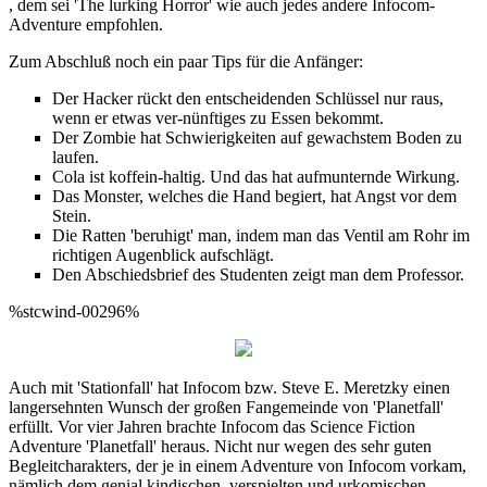
, dem sei 'The lurking Horror' wie auch jedes andere Infocom-
Adventure empfohlen.
Zum Abschluß noch ein paar Tips für die Anfänger:
Der Hacker rückt den entscheidenden Schlüssel nur raus,
wenn er etwas ver-nünftiges zu Essen bekommt.
Der Zombie hat Schwierigkeiten auf gewachstem Boden zu
laufen.
Cola ist koffein-haltig. Und das hat aufmunternde Wirkung.
Das Monster, welches die Hand begiert, hat Angst vor dem
Stein.
Die Ratten 'beruhigt' man, indem man das Ventil am Rohr im
richtigen Augenblick aufschlägt.
Den Abschiedsbrief des Studenten zeigt man dem Professor.
%stcwind-00296%
Auch mit 'Stationfall' hat Infocom bzw. Steve E. Meretzky einen
langersehnten Wunsch der großen Fangemeinde von 'Planetfall'
erfüllt. Vor vier Jahren brachte Infocom das Science Fiction
Adventure 'Planetfall' heraus. Nicht nur wegen des sehr guten
Begleitcharakters, der je in einem Adventure von Infocom vorkam,
nämlich dem genial kindischen, verspielten und urkomischen