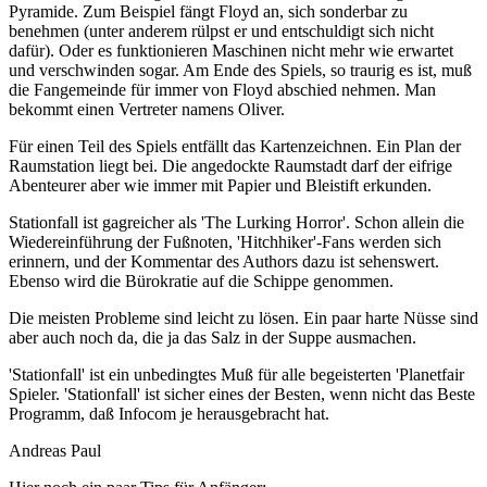
Pyramide. Zum Beispiel fängt Floyd an, sich sonderbar zu
benehmen (unter anderem rülpst er und entschuldigt sich nicht
dafür). Oder es funktionieren Maschinen nicht mehr wie erwartet
und verschwinden sogar. Am Ende des Spiels, so traurig es ist, muß
die Fangemeinde für immer von Floyd abschied nehmen. Man
bekommt einen Vertreter namens Oliver.
Für einen Teil des Spiels entfällt das Kartenzeichnen. Ein Plan der
Raumstation liegt bei. Die angedockte Raumstadt darf der eifrige
Abenteurer aber wie immer mit Papier und Bleistift erkunden.
Stationfall ist gagreicher als 'The Lurking Horror'. Schon allein die
Wiedereinführung der Fußnoten, 'Hitchhiker'-Fans werden sich
erinnern, und der Kommentar des Authors dazu ist sehenswert.
Ebenso wird die Bürokratie auf die Schippe genommen.
Die meisten Probleme sind leicht zu lösen. Ein paar harte Nüsse sind
aber auch noch da, die ja das Salz in der Suppe ausmachen.
'Stationfall' ist ein unbedingtes Muß für alle begeisterten 'Planetfair
Spieler. 'Stationfall' ist sicher eines der Besten, wenn nicht das Beste
Programm, daß Infocom je herausgebracht hat.
Andreas Paul