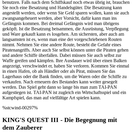
benutzen. Falls nach dem Schiffskauf noch etwas übrig ist, brauchen
Sie noch eine Besatzung und Handelsgüter. Die Besatzung kann
angestellt werden, oder wenn Sie Geld sparen wollen, kann sie auch
zwangsangeheuert werden, aber Vorsicht, dafür kann man ins
Gefängnis kommen. Bei dreimal Gefängnis wird man übrigens
geköpft. Ist die Besatzung beisammen, die Ausrüstung, Verpflegung
und Ware gekauft kann es losgehen. Am sichersten, aber auch am
langsamsten ist es, wenn man eine der vorgeschriebenen Routen
nimmt. Nehmen Sie eine andere Route, besteht die Gefahr eines
Piratenangriffs. Aber auch Sie selbst können unter die Piraten gehen
und andere Schiffe überfallen. Dabei müssen Sie auch selbst zur
Waffe greifen und kämpfen. Ihre Ausdauer wird über einen Balken
angezeigt, verschwindet er, haben Sie verloren. Kommen Sie einmal
in einen Hafen, ob als Händler oder als Pirat, müssen Sie das
Lagerhaus oder die Bank finden, um die Waren oder die Schiffe zu
verkaufen. Nach erneuern des Bestandes kann weiter gesegelt
werden. Das Spiel geht dann so lange bis man zum TAI-PAN
aufgestiegen ist. TAI-PAN ist zugleich ein Wirtschaftsspiel und ein
Kampfspiel, das man auf vielfältige Art spielen kann.
%stcwind-00297%
KING'S QUEST III - Die Begegnung mit
dem Zauberer