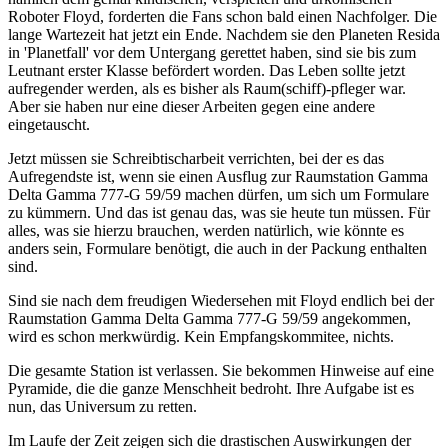
Roboter Floyd, forderten die Fans schon bald einen Nachfolger. Die
lange Wartezeit hat jetzt ein Ende. Nachdem sie den Planeten Resida
in 'Planetfall' vor dem Untergang gerettet haben, sind sie bis zum
Leutnant erster Klasse befördert worden. Das Leben sollte jetzt
aufregender werden, als es bisher als Raum(schiff)-pfleger war.
Aber sie haben nur eine dieser Arbeiten gegen eine andere
eingetauscht.
Jetzt müssen sie Schreibtischarbeit verrichten, bei der es das
Aufregendste ist, wenn sie einen Ausflug zur Raumstation Gamma
Delta Gamma 777-G 59/59 machen dürfen, um sich um Formulare
zu kümmern. Und das ist genau das, was sie heute tun müssen. Für
alles, was sie hierzu brauchen, werden natürlich, wie könnte es
anders sein, Formulare benötigt, die auch in der Packung enthalten
sind.
Sind sie nach dem freudigen Wiedersehen mit Floyd endlich bei der
Raumstation Gamma Delta Gamma 777-G 59/59 angekommen,
wird es schon merkwürdig. Kein Empfangskommitee, nichts.
Die gesamte Station ist verlassen. Sie bekommen Hinweise auf eine
Pyramide, die die ganze Menschheit bedroht. Ihre Aufgabe ist es
nun, das Universum zu retten.
Im Laufe der Zeit zeigen sich die drastischen Auswirkungen der