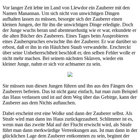
Vor langer Zeit lebte im Land von Llewdor ein Zauberer mit den
Namen Manannan. Um sich nicht von unwichtigen Dingen
aufhalten lassen zu müssen, besorgte sich der Zauberer einen
kleinen Jungen, der für ihn die unwichtigen Dinge erledigte. Doch
der Junge wuchs heran und abenteuerlustig wie er war, erkundete er
die alten Bücher des Zauberers. Eines Tages beim Ausprobieren
eines Zauberspruches erwischte ihn der Zauberer. Er war darüber so
erbost, daß er ihn in ein Häufchen Staub verwandelte. Erschreckt
über seine Unbeherrschtheit beschloß er, den selben Fehler wolle er
nicht mehr machen. Bei seinem nächsten Sklaven, wieder ein
kleiner Junge, nahm er sich vor achtsamer zu sein.
Sie müssen nun diesen Jungen führen und ihn aus den Fängen des
Zauberers befreien. Das ist nicht ganz einfach, hat man zum Beispiel
das Haus verlassen und ist auf dem Weg über das Gebirge, kann der
Zauberer aus dem Nichts auftauchen.
Dabei erscheint erst eine Wolke und dann der Zauberer selbst. Als
Strafe wird man dann ins Haus zurückgezaubert. Schlimmer ist es,
wenn man das zweite Mal auf der Flucht erwischt wird, als Strafe
führt man dann merkwürdige Verrenkungen aus. Ist man dann in der
glücklichen Lage dem Zauberer entkommen zu sein, beginnt der