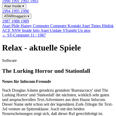
1990
1991
1992
1993
Atari Inside
▾
1994
1995
1996
ATARImagazin
▾
1987
1988
1989
Atari Phile
Happy Computer
Computer Kontakt
Atari Times
Hitdisk
ACE NSW Inside Info
Atari Update
STraight Up
atos
← ST-Computer 11 / 1987
Relax - aktuelle Spiele
Software
The Lurking Horror und Stationfall
Neues für Infocom-Freunde
Nach Douglas Adams geradezu genialem 'Bureaucracy' sind The
Lurking Horror' und 'Stationfall' die nächsten, wirklich sehr guten
und anspruchsvollen Text-Adventures aus dem Hause Infocom.
Dieser Name steht schon seit der legendären Zork-Trilogie für Text-
Ad venture an Spitzenklasse. Auch mit den beiden
Neuerscheinungen zeigt sich, daß dieser Ruf gerechtfertigt ist.