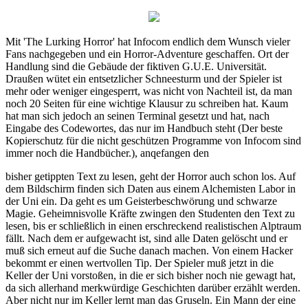
Mit 'The Lurking Horror' hat Infocom endlich dem Wunsch vieler
Fans nachgegeben und ein Horror-Adventure geschaffen. Ort der
Handlung sind die Gebäude der fiktiven G.U.E. Universität.
Draußen wütet ein entsetzlicher Schneesturm und der Spieler ist
mehr oder weniger eingesperrt, was nicht von Nachteil ist, da man
noch 20 Seiten für eine wichtige Klausur zu schreiben hat. Kaum
hat man sich jedoch an seinen Terminal gesetzt und hat, nach
Eingabe des Codewortes, das nur im Handbuch steht (Der beste
Kopierschutz für die nicht geschützen Programme von Infocom sind
immer noch die Handbücher.), anqefangen den
bisher getippten Text zu lesen, geht der Horror auch schon los. Auf
dem Bildschirm finden sich Daten aus einem Alchemisten Labor in
der Uni ein. Da geht es um Geisterbeschwörung und schwarze
Magie. Geheimnisvolle Kräfte zwingen den Studenten den Text zu
lesen, bis er schließlich in einen erschreckend realistischen Alptraum
fällt. Nach dem er aufgewacht ist, sind alle Daten gelöscht und er
muß sich erneut auf die Suche danach machen. Von einem Hacker
bekommt er einen wertvollen Tip. Der Spieler muß jetzt in die
Keller der Uni vorstoßen, in die er sich bisher noch nie gewagt hat,
da sich allerhand merkwürdige Geschichten darüber erzählt werden.
Aber nicht nur im Keller lernt man das Gruseln. Ein Mann der eine