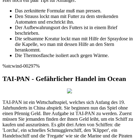
Hier noch ein paar Tips für Anfänger:
Das zerknitterte Formular muß man pressen.
Den Strauss lockt man mit Futter zu dem streikenden
Automaten und erschrickt ihn.
Der Aufbewahrungsort des Futters ist in einem Brief
beschrieben.
Die seltsamme Kreatur lockt man mit Hilfe der Spraydose in
die Kapelle, wo man mit dessen Hilfe an den Stern
herankommt.
Die Thermosflasche isoliert auch gegen Wärme.
%stcwind-00297%
TAI-PAN - Gefährlicher Handel im Ocean
TAI-PAN ist ein Wirtschaftsspiel, welches sich Anfang des 19.
Jahrhunderts in China abspielt. Sie beginnen nun das Spiel ohne
einen Pfennig Geld. Ihre Aufgabe ist TAI-PAN zu werden. Zuerst
müssen Sie jemanden finden der ihnen Geld leiht, um ein Schiff zu
kaufen und auszurüsten. Es gibt drei Arten von Schiffen: die
'Lorcha', ein schnelles Schmugglerschiff, den 'Klipper', ein
Handelsschiff und die 'Fregatte' wie sie die Marine und die Piraten