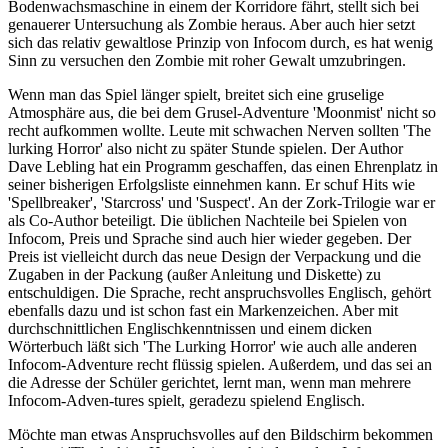
Bodenwachsmaschine in einem der Korridore fährt, stellt sich bei
genauerer Untersuchung als Zombie heraus. Aber auch hier setzt
sich das relativ gewaltlose Prinzip von Infocom durch, es hat wenig
Sinn zu versuchen den Zombie mit roher Gewalt umzubringen.
Wenn man das Spiel länger spielt, breitet sich eine gruselige
Atmosphäre aus, die bei dem Grusel-Adventure 'Moonmist' nicht so
recht aufkommen wollte. Leute mit schwachen Nerven sollten 'The
lurking Horror' also nicht zu später Stunde spielen. Der Author
Dave Lebling hat ein Programm geschaffen, das einen Ehrenplatz in
seiner bisherigen Erfolgsliste einnehmen kann. Er schuf Hits wie
'Spellbreaker', 'Starcross' und 'Suspect'. An der Zork-Trilogie war er
als Co-Author beteiligt. Die üblichen Nachteile bei Spielen von
Infocom, Preis und Sprache sind auch hier wieder gegeben. Der
Preis ist vielleicht durch das neue Design der Verpackung und die
Zugaben in der Packung (außer Anleitung und Diskette) zu
entschuldigen. Die Sprache, recht anspruchsvolles Englisch, gehört
ebenfalls dazu und ist schon fast ein Markenzeichen. Aber mit
durchschnittlichen Englischkenntnissen und einem dicken
Wörterbuch läßt sich 'The Lurking Horror' wie auch alle anderen
Infocom-Adventure recht flüssig spielen. Außerdem, und das sei an
die Adresse der Schüler gerichtet, lernt man, wenn man mehrere
Infocom-Adven-tures spielt, geradezu spielend Englisch.
Möchte man etwas Anspruchsvolles auf den Bildschirm bekommen