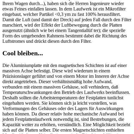
Ihrem Wagen durch...), haben sich die Herren Ingenieure wieder
etwas Feines einfallen lassen. In dem Laufwerk ist ein Mikrofilter
eingebaut, welcher Partikel <0,3 ym zu fast 100% herausfiltert.
Damit die Luft (und damit der Dreck) auf jeden Fall durch den Filter
marschiert, wird der Effekt der Luftbewegung durch die Platten
ausgenutzt (ähnlich wie bei einem Tangentiallüf ter); die spezielle
Form des umgebenden Rahmens bestimmt dabei die Richtung des
Luftstromes und drückt diesen durch den Filter.
Cool bleiben...
Die Aluminiumplatte mit den magnetischen Schichten ist auf einer
massiven Achse befestigt. Diese wird wiederum in einem
Präzisionslager geführt und von einem Motor im Inneren der Achse
direkt angetrieben. Dieser verhältnismäßig hohe Aufwand,
verbunden mit einem massiven Gehäuse, soll verhindern, daß
Temperaturschwankungen den Betrieb des Laufwerks beeinflussen.
Deshalb sollten die Arbeitstemperaturen der Festplatten tunlichst
eingehalten werden. Sie können sich ja leicht vorstellen, was
Verformungen des Gehäuses oder des Lagers für Auswirkungen
haben können. Da dieser relativ hohe mechanische Aufwand bei
jedem Festplattenlaufwerk notwendig ist, sind Bestrebungen, die
Kapazität weiter zu erhöhen, verständlich. Eine Möglichkeit bezieht
sich auf die Platten selber. Die ersten Magnetschichten enthielten