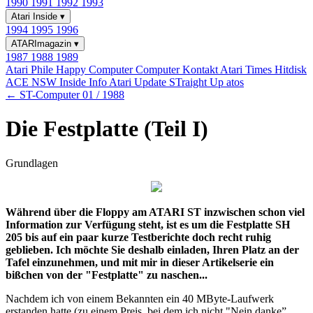
1990
1991
1992
1993
Atari Inside
▾
1994
1995
1996
ATARImagazin
▾
1987
1988
1989
Atari Phile
Happy Computer
Computer Kontakt
Atari Times
Hitdisk
ACE NSW Inside Info
Atari Update
STraight Up
atos
← ST-Computer 01 / 1988
Die Festplatte (Teil I)
Grundlagen
Während über die Floppy am ATARI ST inzwischen schon viel
Information zur Verfügung steht, ist es um die Festplatte SH
205 bis auf ein paar kurze Testberichte doch recht ruhig
geblieben. Ich möchte Sie deshalb einladen, Ihren Platz an der
Tafel einzunehmen, und mit mir in dieser Artikelserie ein
bißchen von der "Festplatte" zu naschen...
Nachdem ich von einem Bekannten ein 40 MByte-Laufwerk
erstanden hatte (zu einem Preis, bei dem ich nicht "Nein danke”