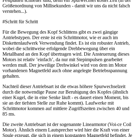
Festplatten schneller sind, denn ein Spurwechsel kostet Zeit (in der
Größenordnung von Millisekunden - damit wir uns da nicht falsch
verstehen...).
#Schritt für Schritt
Für die Bewegung des Kopf Schlittens gibt es zwei gängige
Antriebstypen. Der erste ist ein Schrittmotor, wie er auch im
Diskettenlaufwerk Verwendung findet. Es ist ein robuster Antrieb,
wobei die schrittweise erfolgende Drehbewegung über ein
Metallband an den Kopf übertragen wird. Die Ansteuerung dieses
Motors ist relativ ’einfach’, da nur mit Stepimpulsen gearbeitet
werden muß. Der jeweilige Drehwinkel wird von dem im Motor
vorhandenen Magnetfeld auch ohne angelegte Betriebsspannung
gehalten.
Nachteil dieser Antriebsart ist die etwas höhere Spurwechselzeit
durch die notwendige Pause zur Beruhigung des Kopfes (ähnlich
einer Kugel, die in eine Senke läuft - es dauert einen Moment, bis
sie an der tiefsten Stelle zur Ruhe kommt). Laufwerke mit
Schrittmotor kommen auf mittlere Zugriffszeiten zwischen 40 und
85 ms.
Die zweite Antriebsart ist der sogenannte Linearmotor (Voi-ce Coil
Motor). Ähnlich einem Lautsprecher wird hier die Kraft von einer
Spule erzeugt, die sich in einem konstanten Magnetfeld befindet. Je