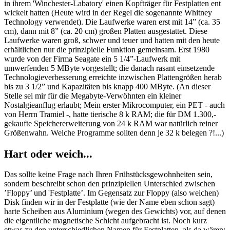
in ihrem 'Winchester-Labatory' einen Kopfträger für Festplatten ent
wickelt hatten (Heute wird in der Regel die sogenannte Whitney
Technology verwendet). Die Laufwerke waren erst mit 14” (ca. 35
cm), dann mit 8” (ca. 20 cm) großen Platten ausgestattet. Diese
Laufwerke waren groß, schwer und teuer und hatten mit den heute
erhältlichen nur die prinzipielle Funktion gemeinsam. Erst 1980
wurde von der Firma Seagate ein 5 1/4”-Laufwerk mit
umwerfenden 5 MByte vorgestellt; die danach rasant einsetzende
Technologieverbesserung erreichte inzwischen Plattengrößen herab
bis zu 3 1/2” und Kapazitäten bis knapp 400 MByte. (An dieser
Stelle sei mir für die Megabyte-Verwöhnten ein kleiner
Nostalgieanflug erlaubt; Mein erster Mikrocomputer, ein PET - auch
von Herrn Tramiel -, hatte tierische 8 k RAM; die für DM 1.300,-
gekaufte Speichererweiterung von 24 k RAM war natürlich reiner
Größenwahn. Welche Programme sollten denn je 32 k belegen ?!...)
Hart oder weich...
Das sollte keine Frage nach Ihren Frühstücksgewohnheiten sein,
sondern beschreibt schon den prinzipiellen Unterschied zwischen
’Floppy’ und 'Festplatte’. Im Gegensatz zur Floppy (also weichen)
Disk finden wir in der Festplatte (wie der Name eben schon sagt)
harte Scheiben aus Aluminium (wegen des Gewichts) vor, auf denen
die eigentliche magnetische Schicht aufgebracht ist. Noch kurz
etwas zu den unterschiedlichen Namen für Festplatten, als da wären: