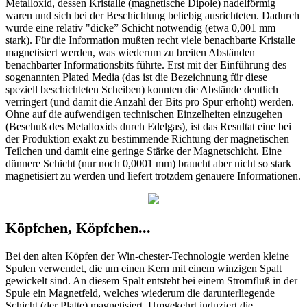
Metalloxid, dessen Kristalle (magnetische Dipole) nadelförmig
waren und sich bei der Beschichtung beliebig ausrichteten. Dadurch
wurde eine relativ "dicke” Schicht notwendig (etwa 0,001 mm
stark). Für die Information mußten recht viele benachbarte Kristalle
magnetisiert werden, was wiederum zu breiten Abständen
benachbarter Informationsbits führte. Erst mit der Einführung des
sogenannten Plated Media (das ist die Bezeichnung für diese
speziell beschichteten Scheiben) konnten die Abstände deutlich
verringert (und damit die Anzahl der Bits pro Spur erhöht) werden.
Ohne auf die aufwendigen technischen Einzelheiten einzugehen
(Beschuß des Metalloxids durch Edelgas), ist das Resultat eine bei
der Produktion exakt zu bestimmende Richtung der magnetischen
Teilchen und damit eine geringe Stärke der Magnetschicht. Eine
dünnere Schicht (nur noch 0,0001 mm) braucht aber nicht so stark
magnetisiert zu werden und liefert trotzdem genauere Informationen.
Köpfchen, Köpfchen...
Bei den alten Köpfen der Win-chester-Technologie werden kleine
Spulen verwendet, die um einen Kern mit einem winzigen Spalt
gewickelt sind. An diesem Spalt entsteht bei einem Stromfluß in der
Spule ein Magnetfeld, welches wiederum die darunterliegende
Schicht (der Platte) magnetisiert. Umgekehrt induziert die