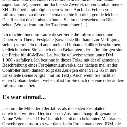
sagen konnte), kamen mir doch erste Zweifel, ob ein Umbau meiner
SH 205 überhaupt möglich sein würde. Auch das Fehlen von
Informationen zu diesem Thema machte ihn nicht gerade leichter.
Das Resultat des Umbaus können Sie im nebenstehenden Bild
sehen (Wo ist denn nur der Taschenrechner ?...).
Ich möchte Ihnen im Laufe dieser Serie die Informationen und
Daten zum Thema Festplatte (soweit sie überhaupt zur Verfügung
stehen) vermitteln und auch meinen Umbau detailliert beschreiben,
vielleicht haben Sie ja auch einen Bekannten, der... (im übrigen sind
die Preise für 40-MByte Laufwerke teilweise schon unter DM
1.000,- gefallen). Ich beginne in dieser Folge mit der allgemeinen
Beschreibung eines Festplattenlaufwerks, das nächste mal ist der
Controller dran, danach folgt das Zerlegen einer SH 2 05 in ihre
Einzelteile (keine Angst - nur im Text). Auch wenn Sie nicht an
einen Umbau denken, vielleicht ist für Sie doch die eine oder andere
Information dabei.
Es war einmal...
...so um die Mitte der 70er Jahre, als die ersten Festplatten
entwickelt wurden. Der in diesem Zusammenhang oft genannte
Name 'Winchester Drive' hat nichts mit dem bekannten Mehrlader-
Gewehr gemeinsam, es war damals ein Projektname von IBM, die