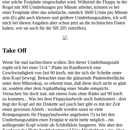
eine solche Festplatte eingeschaltet wird. Während die Floppy in der
Regel mit 300 Umdrehungen pro Minute arbeitet, können es bei
einer Festplatte über das zehnfache, nämlich 3600 U/min pro Minute
sein (Es gibt auch kleinere und größere Umdrehungszahlen, ich will
mich bei diesen Angaben aber schon jetzt an die technischen Daten
halten, wie sie auch für die SH 205 zutreffen).
Take Off
Wenn Sie mal nachrechnen wollen: Bei dieser Umdrehungszahl
ergibt sich bei einer 51/4 "-Platte im Randbereich eine
Geschwindigkeit von fast 90 km/h, mit der sich die Scheibe unter
dem Kopf bewegt. Betrachtet man die glänzende Plattenoberfläche
unter dem Mikroskop, so erkennt man, daß diese doch nicht so glatt
ist, sondern eher dem Asphaltbelag einer Straße entspricht.
Versuchen Sie doch mal. mit einem Auto ohne Räder auf 90 km/h
zu kommen... Was bei dem Floppylaufwerk noch funktioniert - dort
liegt der Kopf auf der Diskette auf (auch hier gibt es mit der Zeit
einen gewissen Abrieb - weshalb werden sonst so viele
Reinigungssets für Floppylaufwerke angeboten ?!) ist bei den
Umdrehungszahlen einer Festplat te nicht mehr möglich - ein
aufliegender Kopf würde als Schleifklotz fungieren. Wie aber den