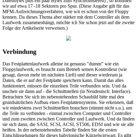
Datenbytes plus ein paar Bytes zum Synchronisieren) , so kommen
wir auf etwa 17 -18 Sektoren pro Spur. (Diese Angabe gilt für das
MFM-Aufzeichnungsverfahren, wie wir es schon von der Floppy
kennen. Da dieses Thema aber stärker mit dem Controller als dem
Laufwerk zusammenhängt, möchte ich Sie schon jetzt auf die zweite
Folge der Artikelserie verweisen.)
Verbindung
Das Festplattenlaufwerk alleine ist genauso "dumm” wie ein
Floppylaufwerk, es braucht zum Betrieb seinen Kontrolleur (wie
gesagt, davon mehr im nächsten Lieft) und dieser wiederum ja
Daten, die er auf der Festplatte speichern kann. Damit das alles
funktioniert, müssen die einzelnen Teile verbunden sein. Und da
tauchen sie dann auf - die Schnittstellen (in Neudeutsch: Interface).
Betrachten Sie sich im nebenstehenden Schaubild bitte mal den
grundsätzlichen Aufbau eines Festplattensystems. Sie erkennen, daß
wir mindestens zwei Schnittstellen brauchen (stimmt nicht s.u.), um
die Teile zu verbinden - einmal zwischen Computer und Controller
und zum zweiten zwischen Controller und Laufwerk. Und da finden
sie sich dann, die SASI, SCSI, ACSI, ST506, EDSI und wie sie alle
heißen. In der nebenstehenden Tabelle finden Sie die ersten
Entschlüsselungen für dieses babylonische Kürzelwirrwarr. Es gibt