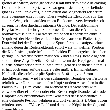
größer der Strom, desto größer die Kraft und damit die Auslenkung.
Damit die Elektronik jetzt weiß, wo genau sich die Spule befindet,
gibt es einen Servokreis, in dem durch das Magnetfeld wiederum
eine Spannung erzeugt wird. Diese wertet die Elektronik aus. Ein
anderer Weg scheint auf den ersten Blick etwas verschwenderisch
zu sein, hat aber durchaus rationale Gründe. Der elektronische
Regelaufwand ist sehr groß und teuer. Da man diese Antriebsart
normalerweise nur in Laufwerke mit hohen Kapazitäten einbaut,
’requiriert’ der Hersteller einfach eine Seite aus dem Plattenstapel.
Dort wird bei der Herstellung eine Spurinformation aufgezeichnet,
anhand deren die Regelelektronik sofort weiß, in welcher Position
die Köpfe sich gerade befinden. In beiden Fällen ergeben sich aber
geringe Spurwechselzeiten zwischen 5 und 40 ms (Diese Angaben
sind mittlere Zugriffszeiten. Es ist klar, wenn der Kopf gerade mal
auf die benachbarte Spur ’hüpfen’ muß, geht das schneller, nur falls
er halt doch ganz auf die andere Seite muß...). Ein scheinbarer
Nachteil - dieser Motor (die Spule) muß ständig von Strom
durchflossen sein -wird für den schlampigen Benutzer der Festplatte
(ehrlich, wer fährt den schon den Kopf vor dem Abschalten in die
Parkspur ?!...) zum Vorteil. Im Moment des Abschaltens wird
entweder über eine Feder oder eine Resternergie (Kondensator oder
Umpolen des Plattenmotors zum Generator) der Kopfschlitten in
eine definierte Position gefahren und dort verriegelt (!). Ohne Strom
würden sonst die ”Voice Coil” und damit die Köpfe in der Gegend
"rumschlabbern”.