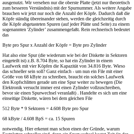
ausgenutzt. Wir versehen nur die oberste Platte (jetzt nur theoretisch
zum besseren Verständnis) mit der Spurnummer. Als weitere Angabe
brauchen wir jetzt nur noch die Anzahl der Köpfe. Dadurch daß die
Köpfe ständig übereinander stehen, werden die gleichzeitig durch
die Köpfe abgetasteten Spuren (auf jeder Plätte und Seite) zu einem
sogenannten 'Zylinder’ zusammengefaßt. Rein rechnerisch bedeutet
das
Byte pro Spur x Anzahl der Köpfe = Byte pro Zylinder
Hat also eine Spur (die wiederum wie bei der Diskette in Sektoren
eingeteilt ist) z.B. 8.704 Byte, so hat ein Zylinder in einem
Laufwerk mit vier Köpfen die Kapazität von 34.816 Byte. Wieso
das schneller sein soll? Ganz einfach - um nun ein File mit einer
Größe von 68 kByte zu schreiben, braucht ein solches Laufwerk
den Kopfschlitten gerade um eine Spur weiter zu bewegen (Die
Elektronik versucht immer erst einen Zylinder vollzuschreiben,
bevor sie einen Spurwechsel veranlaßt) . Handelte es sich um eine
einseitige Diskette, wären bei dem gleichen File
512 Byte * 9 Sektoren = 4.608 Byte pro Spur
68 kByte / 4.608 BpS = ca. 15 Spuren
notwendig. Hier erkennt man schon einen der Gründe, warum