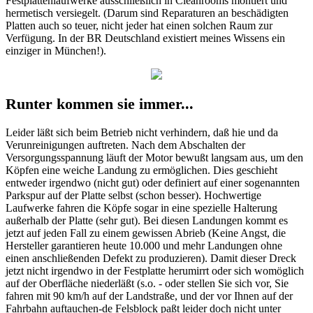
Festplattenlaufwerke ausschließlich in Cleanrooms montiert und
hermetisch versiegelt. (Darum sind Reparaturen an beschädigten
Platten auch so teuer, nicht jeder hat einen solchen Raum zur
Verfügung. In der BR Deutschland existiert meines Wissens ein
einziger in München!).
Runter kommen sie immer...
Leider läßt sich beim Betrieb nicht verhindern, daß hie und da
Verunreinigungen auftreten. Nach dem Abschalten der
Versorgungsspannung läuft der Motor bewußt langsam aus, um den
Köpfen eine weiche Landung zu ermöglichen. Dies geschieht
entweder irgendwo (nicht gut) oder definiert auf einer sogenannten
Parkspur auf der Platte selbst (schon besser). Hochwertige
Laufwerke fahren die Köpfe sogar in eine spezielle Halterung
außerhalb der Platte (sehr gut). Bei diesen Landungen kommt es
jetzt auf jeden Fall zu einem gewissen Abrieb (Keine Angst, die
Hersteller garantieren heute 10.000 und mehr Landungen ohne
einen anschließenden Defekt zu produzieren). Damit dieser Dreck
jetzt nicht irgendwo in der Festplatte herumirrt oder sich womöglich
auf der Oberfläche niederläßt (s.o. - oder stellen Sie sich vor, Sie
fahren mit 90 km/h auf der Landstraße, und der vor Ihnen auf der
Fahrbahn auftauchen-de Felsblock paßt leider doch nicht unter