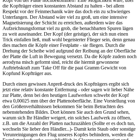
Kopf von der Platte hochbekommen? Eine Möglichkeit wäre, über
die Kopfträger einen konstanten Abstand zu halten - bei allem
Respekt vor der Feinmechanik wäre das doch ein zu schwieriges
Unterfangen. Der Abstand wäre viel zu groß, um eine intensive
Magnetisierung der Schicht zu erreichen, außerdem wäre das
Aufzeichnungsformat viel zu grob, die benachbarten Spuren lägen
zu weit auseinander. Der Kopf (der geistige), der sich nun einen
Trick einfallen ließ, muß wohl begeisterter Flieger sein, denn genau
dies machen die Köpfe einer Festplatte - sie fliegen. Durch die
Drehung der Scheibe wird aufgrund der Reibung an der Oberfläche
der Platte die Luft in Bewegung versetzt. Da die Köpfe zudem noch
aerodyna misch geformt sind, reicht die hiermit gewonnene
Auftriebskraft zum 'Take Off für die paai Gramm Gewicht von
Kopfund Kopfträger aus.
Durch einen gewissen Anpreß-druck des Kopfträgers ergibt sich
jetzt eine relativ konstante Entfernung - oder sagen wir lieber Nähe
zur Platte, denn bei den heutigen Laufwerken schwebt der Kopf
etwa 0,00025 mm über der Plattenoberfläche. Eine Vorstellung von
den Größenverhältnissen bekommen Sie beim Betrachten des
nebenstehenden Bildes. Dort können Sie auch den Grund sehen,
warum sich Ihr Händler weigert, ein solches Laufwerk zu öffnen,
z.B. um die Anzahl der Platten nachzuzählen (Sollte er es doch tun,
wechseln Sie lieber den Händler...)- Damit kein Staub oder sonstige
Verunreinigungen den Flug unseres Kopfes behindern, werden die