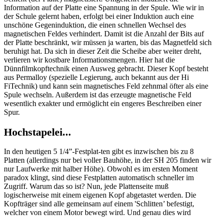
Information auf der Platte eine Spannung in der Spule. Wie wir in
der Schule gelernt haben, erfolgt bei einer Induktion auch eine
unschöne Gegeninduktion, die einen schnellen Wechsel des
magnetischen Feldes verhindert. Damit ist die Anzahl der Bits auf
der Platte beschränkt, wir müssen ja warten, bis das Magnetfeld sich
beruhigt hat. Da sich in dieser Zeit die Scheibe aber weiter dreht,
verlieren wir kostbare Informationsmengen. Hier hat die
Dünnfilmkopftechnik einen Ausweg gebracht. Dieser Kopf besteht
aus Permalloy (spezielle Legierung, auch bekannt aus der Hi
FiTechnik) und kann sein magnetisches Feld zehnmal öfter als eine
Spule wechseln. Außerdem ist das erzeugte magnetische Feld
wesentlich exakter und ermöglicht ein engeres Beschreiben einer
Spur.
Hochstapelei...
In den heutigen 5 1/4”-Festplat-ten gibt es inzwischen bis zu 8
Platten (allerdings nur bei voller Bauhöhe, in der SH 205 finden wir
nur Laufwerke mit halber Höhe). Obwohl es im ersten Moment
paradox klingt, sind diese Festplatten automatisch schneller im
Zugriff. Warum das so ist? Nun, jede Plattenseite muß
logischerweise mit einem eigenen Kopf abgetastet werden. Die
Kopfträger sind alle gemeinsam auf einem 'Schlitten’ befestigt,
welcher von einem Motor bewegt wird. Und genau dies wird