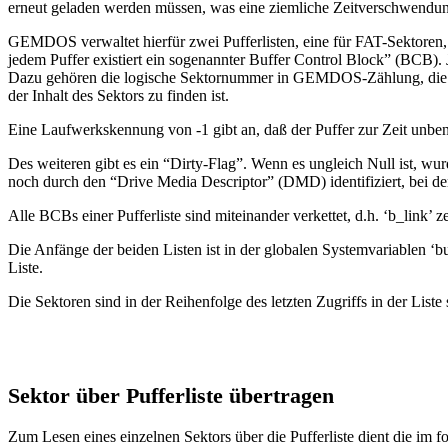
erneut geladen werden müssen, was eine ziemliche Zeitverschwendung
GEMDOS verwaltet hierfür zwei Pufferlisten, eine für FAT-Sektoren, 
jedem Puffer existiert ein sogenannter Buffer Control Block” (BCB)
Dazu gehören die logische Sektornummer in GEMDOS-Zählung, die Lau
der Inhalt des Sektors zu finden ist.
Eine Laufwerkskennung von -1 gibt an, daß der Puffer zur Zeit unbenu
Des weiteren gibt es ein “Dirty-Flag”. Wenn es ungleich Null ist, w
noch durch den “Drive Media Descriptor” (DMD) identifiziert, bei dem
Alle BCBs einer Pufferliste sind miteinander verkettet, d.h. ‘b_link’ 
Die Anfänge der beiden Listen ist in der globalen Systemvariablen ‘b
Liste.
Die Sektoren sind in der Reihenfolge des letzten Zugriffs in der Liste 
Sektor über Pufferliste übertragen
Zum Lesen eines einzelnen Sektors über die Pufferliste dient die im 