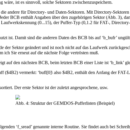
 wäre, ist es sinnvoll, solche Sektoren zwischenzuspeichern.
die andere für Directory- und Daten-Sektoren. Mit Directory-Sektoren 
. Jeder BCB enthält Angaben über den zugehörigen Sektor (Abb. 3), d
fwerkskennung (0...15), der Puffer-Typ (0,1.2 für FAT-, Directory- 
tzt ist. Damit sind die anderen Daten des BCB bis auf ‘b_bufr’ ungült
urde der Sektor geändert und ist noch nicht auf das Laufwerk zurückge
 ich Sie erneut auf die nächste Folge vertrösten muß.
zeigt auf den nächsten BCB, beim letzten BCB einer Liste ist ‘b_link’ gl
uff ($4B2) vermerkt: ‘bufl[0]\ also $4B2, enthält den Anfang der FAT-L
sortiert. Der erste Sektor ist der zuletzt angesprochene, usw.
Abb. 4: Struktur der GEMDOS-Pufferlisten (Beispiel)
folgenden ‘f_sread’ genannte interne Routine. Sie findet auch bei Schr