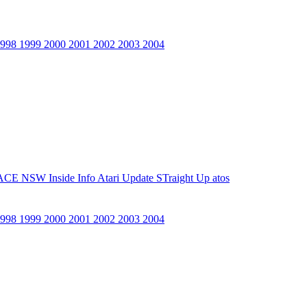
1998
1999
2000
2001
2002
2003
2004
ACE NSW Inside Info
Atari Update
STraight Up
atos
1998
1999
2000
2001
2002
2003
2004