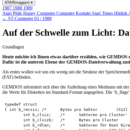
ATARImagazin
▾
1987
1988
1989
Atari Phile
Happy Computer
Computer Kontakt
Atari Times
Hitdisk
← ST-Computer 03 / 1988
Auf der Schwelle zum Licht: Da
Grundlagen
Heute möchte ich Ihnen etwas darüber erzählen, wie GEMDOS m
Dafür ist die unterste Ebene der GEMDOS-Dateiverwaltung zust
Als erstes wollen wir uns ein wenig um die Struktur der Speichermedi
(FAT) befinden.
GEMDOS informiert sich über die Aufteilung eines Mediums mit der 
die Werte für Disketten im Standard-Format angegeben. Die ‘b_flags’
typedef struct

{ int b_recsiz;	/*	Bytes pro Sektor	(512)	*/

	int b_clsiz;	/*	Sektoren pro Cluster'	(2) */

	int b_clsizb;	/*	Bytes pro Cluster	(1024) */

	int b_rdlen;	/*	Sektoren fUr Root Directory (7) */
