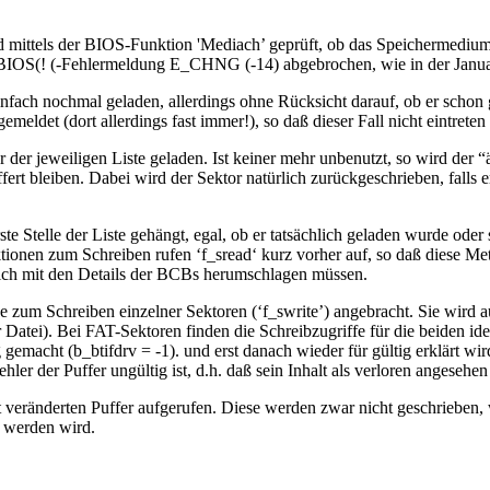
ird mittels der BIOS-Funktion 'Mediach’ geprüft, ob das Speichermedium
IOS(! (-Fehlermeldung E_CHNG (-14) abgebrochen, wie in der Janua
infach nochmal geladen, allerdings ohne Rücksicht darauf, ob er schon
det (dort allerdings fast immer!), so daß dieser Fall nicht eintreten s
r der jeweiligen Liste geladen. Ist keiner mehr unbenutzt, so wird der “ä
fert bleiben. Dabei wird der Sektor natürlich zurückgeschrieben, falls
.
ste Stelle der Liste gehängt, egal, ob er tatsächlich geladen wurde od
tionen zum Schreiben rufen ‘f_sread‘ kurz vorher auf, so daß diese Meth
 sich mit den Details der BCBs herumschlagen müssen.
zum Schreiben einzelner Sektoren (‘f_swrite’) angebracht. Sie wird a
Datei). Bei FAT-Sektoren finden die Schreibzugriffe für die beiden ide
emacht (b_btifdrv = -1). und erst danach wieder für gültig erklärt wird
der Puffer ungültig ist, d.h. daß sein Inhalt als verloren angesehen
t veränderten Puffer aufgerufen. Diese werden zwar nicht geschrieben, w
r werden wird.