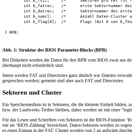
	int b_fsiz;	/*	Sektoren pro FAT (5) */

	int b_fatrec;	/*	erste Sektornummer dei£ zweiten FAT	(6) */

	int b_datrec;	/*	Sektornummer des ersten Daten-Clusters (18) */

	int b_numcl;	/*	Anzahl Daten-Cluster auf Diskette (711) */

	int b_flag[8];	/*	Flags (Bit 0 von b_fXug[0]: FAT-Typ)	(0)  */

} BPB;

Abb. 1: Struktur des BIOS Parameter-Blocks (BPB)
Bei Disketten werden die Daten für den BPB vom BIOS zwar aus dem
überhaupt nicht erforderlich sind.
Intern werden FAT und Directories ganz ähnlich wie Dateien verwalt
gesprochen werden; gemeint sind aber auch FAT und Directories.
Sektoren und Cluster
Ein Speichermedium ist in Sektoren, die die kleinste Einheit bilden, 
bzw. der Laufwerks-Treiber bleiben, daher werden sie mit einer “lo
Für das Lesen und Schreiben von Sektoren ist die BIOS-Funktion ‘Rw
mir als ‘BlOS-Zählung’ bezeichnet. Daten-Sektoren werden zu sogenan
es einen Eintrag in der FAT. Cluster werden von 2 an aufwärts durchn