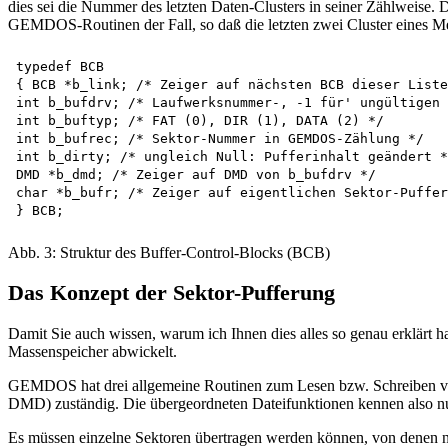
dies sei die Nummer des letzten Daten-Clusters in seiner Zählweise. 
GEMDOS-Routinen der Fall, so daß die letzten zwei Cluster eines M
typedef BCB

{ BCB *b_link; /* Zeiger auf nächsten BCB dieser Liste
int b_bufdrv; /* Laufwerksnummer-, -1 für' ungültigen 
int b_buftyp; /* FAT (0), DIR (1), DATA (2) */

int b_bufrec; /* Sektor-Nummer in GEMDOS-Zählung */ 

int b_dirty; /* ungleich Null: Pufferinhalt geändert *
DMD *b_dmd; /* Zeiger auf DMD von b_bufdrv */ 

char *b_bufr; /* Zeiger auf eigentlichen Sektor-Puffer
Abb. 3: Struktur des Buffer-Control-Blocks (BCB)
Das Konzept der Sektor-Pufferung
Damit Sie auch wissen, warum ich Ihnen dies alles so genau erklär
Massenspeicher abwickelt.
GEMDOS hat drei allgemeine Routinen zum Lesen bzw. Schreiben vo
DMD) zuständig. Die übergeordneten Dateifunktionen kennen als
Es müssen einzelne Sektoren übertragen werden können, von denen nur