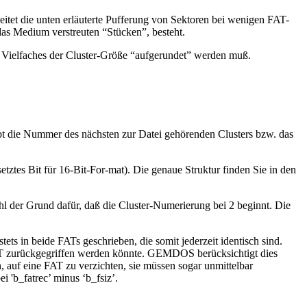
eitet die unten erläuterte Pufferung von Sektoren bei wenigen FAT-
f das Medium verstreuten “Stücken”, besteht.
in Vielfaches der Cluster-Größe “aufgerundet” werden muß.
gibt die Nummer des nächsten zur Datei gehörenden Clusters bzw. das
tztes Bit für 16-Bit-For-mat). Die genaue Struktur finden Sie in den
l der Grund dafür, daß die Cluster-Numerierung bei 2 beginnt. Die
s in beide FATs geschrieben, die somit jederzeit identisch sind.
 FAT zurückgegriffen werden könnte. GEMDOS berücksichtigt dies
h, auf eine FAT zu verzichten, sie müssen sogar unmittelbar
i 'b_fatrec’ minus ‘b_fsiz’.