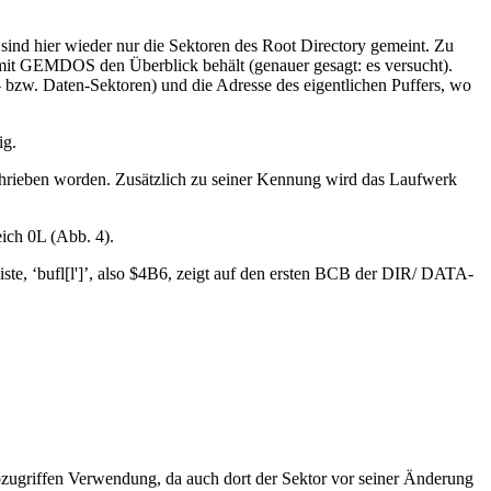
sind hier wieder nur die Sektoren des Root Directory gemeint. Zu
amit GEMDOS den Überblick behält (genauer gesagt: es versucht).
bzw. Daten-Sektoren) und die Adresse des eigentlichen Puffers, wo
ig.
schrieben worden. Zusätzlich zu seiner Kennung wird das Laufwerk
eich 0L (Abb. 4).
iste, ‘bufl[l']’, also $4B6, zeigt auf den ersten BCB der DIR/ DATA-
eibzugriffen Verwendung, da auch dort der Sektor vor seiner Änderung