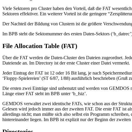
Viele Sektoren pro Cluster haben den Vorteil, daß die FAT wesentlich
Sektoren effektiver. Ein weiterer Vorteil ist die geringere “Zersplitte
Der Nachteil der Bildung von Clustern ist die größere Verschwendung
Im BPB steht die Sektomummer des ersten Daten-Sektors (‘b_datrec’)
File Allocation Table (FAT)
Über die FAT werden die Daten-Cluster den Dateien zugeordnet. Jeder 
Dateiende an. Im Directory ist der erste Cluster einer Datei vermerkt.
Jeder Eintrag der FAT ist 12 oder 16 Bit lang, je nach Speichermediu
‘Floppy-Spielereien’ (ST 6/87, 1/88) ausführlich beschrieben (Gruß z
Die ersten zwei Einträge sind unbenutzt und werden von GEMDOS nich
Länge einer FAT steht im BPB unter ‘b_fsiz’.
GEMDOS verwaltet zwei identische FATs, wie schon aus der Struktur de
Gelesen wird jedoch immer aus der zweiten FAT. Die erste FAT ist al
allerdings nicht; man müßte sich also selbst ein Programm schreiben, d
hintereinander liegen. Im BPB ist explizit nur der Beginn der zweiten 
Directories