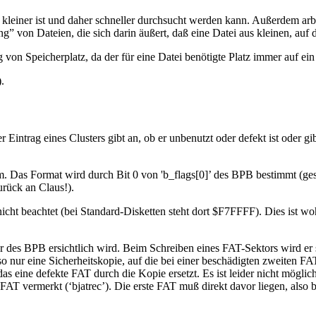
 kleiner ist und daher schneller durchsucht werden kann. Außerdem arb
rung” von Dateien, die sich darin äußert, daß eine Datei aus kleinen, au
 von Speicherplatz, da der für eine Datei benötigte Platz immer auf e
.
Eintrag eines Clusters gibt an, ob er unbenutzt oder defekt ist oder 
m. Das Format wird durch Bit 0 von 'b_flags[0]’ des BPB bestimmt (gese
urück an Claus!).
t beachtet (bei Standard-Disketten steht dort $F7FFFF). Dies ist woh
s BPB ersichtlich wird. Beim Schreiben eines FAT-Sektors wird er stet
so nur eine Sicherheitskopie, auf die bei einer beschädigten zweiten
as eine defekte FAT durch die Kopie ersetzt. Es ist leider nicht möglic
FAT vermerkt (‘bjatrec’). Die erste FAT muß direkt davor liegen, also be