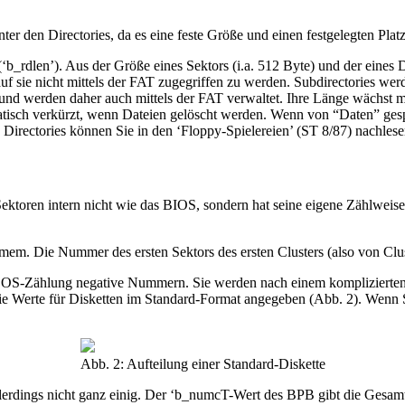
ter den Directories, da es eine feste Größe und einen festgelegten Pla
‘b_rdlen’). Aus der Größe eines Sektors (i.a. 512 Byte) und der eines 
 auf sie nicht mittels der FAT zugegriffen zu werden. Subdirectories w
 und werden daher auch mittels der FAT verwaltet. Ihre Länge wächst mi
tisch verkürzt, wenn Dateien gelöscht werden. Wenn von “Daten” gespr
Directories können Sie in den ‘Floppy-Spielereien’ (ST 8/87) nachlese
toren intern nicht wie das BIOS, sondern hat seine eigene Zählweise
Die Nummer des ersten Sektors des ersten Clusters (also von Cluster
OS-Zählung negative Nummern. Sie werden nach einem komplizierten 
e Werte für Disketten im Standard-Format angegeben (Abb. 2). Wenn S
Abb. 2: Aufteilung einer Standard-Diskette
erdings nicht ganz einig. Der ‘b_numcT-Wert des BPB gibt die Gesa