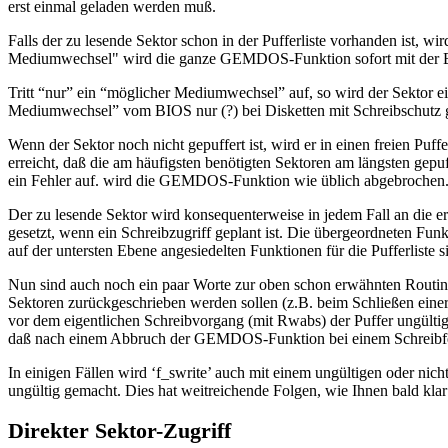
erst einmal geladen werden muß.
Falls der zu lesende Sektor schon in der Pufferliste vorhanden ist, w
Mediumwechsel" wird die ganze GEMDOS-Funktion sofort mit der B
Tritt “nur” ein “möglicher Mediumwechsel” auf, so wird der Sektor e
Mediumwechsel” vom BIOS nur (?) bei Disketten mit Schreibschutz gemel
Wenn der Sektor noch nicht gepuffert ist, wird er in einen freien Puffe
erreicht, daß die am häufigsten benötigten Sektoren am längsten gepuf
ein Fehler auf. wird die GEMDOS-Funktion wie üblich abgebrochen
Der zu lesende Sektor wird konsequenterweise in jedem Fall an die er
gesetzt, wenn ein Schreibzugriff geplant ist. Die übergeordneten Funk
auf der untersten Ebene angesiedelten Funktionen für die Pufferliste
Nun sind auch noch ein paar Worte zur oben schon erwähnten Routine 
Sektoren zurückgeschrieben werden sollen (z.B. beim Schließen einer 
vor dem eigentlichen Schreibvorgang (mit Rwabs) der Puffer ungültig g
daß nach einem Abbruch der GEMDOS-Funktion bei einem Schreibfehler 
In einigen Fällen wird ‘f_swrite’ auch mit einem ungültigen oder nich
ungültig gemacht. Dies hat weitreichende Folgen, wie Ihnen bald kla
Direkter Sektor-Zugriff