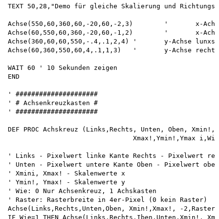
TEXT 50,28,"Demo für gleiche Skalierung und Richtungsu
Achse(550,60,360,60,-20,60,-2,3)	'	x-Achse	unten

Achse(60,550,60,360,-20,60,-1,2)	'	x-Achse	eben

Achse(360,60,60,550,-.4,.1,2,4)	'	y-Achse	lunxs

Achse(60,360,550,60,4,.1,1,3)	'	y-Achse	rechts

WAIT 60 ' 10 Sekunden zeigen 

END

' #####################

' # Achsenkreuzkasten #

' #####################

DEF PROC Achskreuz (Links,Rechts, Unten, Oben, Xmin!,

				Xmax!,Ymin!,Ymax i,Wie,Raster)

' Links - Pixelwert linke Kante Rechts - Pixelwert rec
' Unten - Pixelwert untere Kante Oben - Pixelwert ober
' Xmini, Xmax! - Skalenwerte x 

' Ymin!, Ymax! - Skalenwerte y 

' Wie: 0 Nur Achsenkreuz, 1 Achskasten 

' Raster: Rasterbreite in 4er-Pixel (0 kein Raster) 

Achse(Links,Rechts,Unten,Oben, Xmin!,Xmax!, -2,Raster)
IF Wie=1 THEN Achse(Links,Rechts,Iben,Unten,Xmin!, Xma