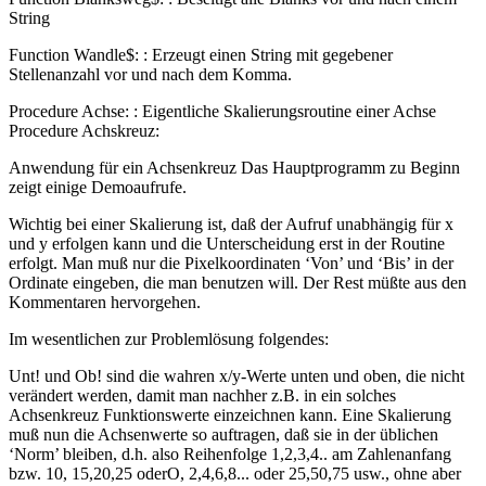
String
Function Wandle$: : Erzeugt einen String mit gegebener
Stellenanzahl vor und nach dem Komma.
Procedure Achse: : Eigentliche Skalierungsroutine einer Achse
Procedure Achskreuz:
Anwendung für ein Achsenkreuz Das Hauptprogramm zu Beginn
zeigt einige Demoaufrufe.
Wichtig bei einer Skalierung ist, daß der Aufruf unabhängig für x
und y erfolgen kann und die Unterscheidung erst in der Routine
erfolgt. Man muß nur die Pixelkoordinaten ‘Von’ und ‘Bis’ in der
Ordinate eingeben, die man benutzen will. Der Rest müßte aus den
Kommentaren hervorgehen.
Im wesentlichen zur Problemlösung folgendes:
Unt! und Ob! sind die wahren x/y-Werte unten und oben, die nicht
verändert werden, damit man nachher z.B. in ein solches
Achsenkreuz Funktionswerte einzeichnen kann. Eine Skalierung
muß nun die Achsenwerte so auftragen, daß sie in der üblichen
‘Norm’ bleiben, d.h. also Reihenfolge 1,2,3,4.. am Zahlenanfang
bzw. 10, 15,20,25 oderO, 2,4,6,8... oder 25,50,75 usw., ohne aber