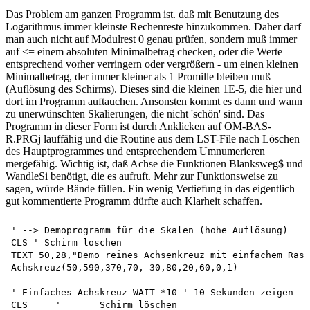
Das Problem am ganzen Programm ist. daß mit Benutzung des
Logarithmus immer kleinste Rechenreste hinzukommen. Daher darf
man auch nicht auf Modulrest 0 genau prüfen, sondern muß immer
auf <= einem absoluten Minimalbetrag checken, oder die Werte
entsprechend vorher verringern oder vergrößern - um einen kleinen
Minimalbetrag, der immer kleiner als 1 Promille bleiben muß
(Auflösung des Schirms). Dieses sind die kleinen 1E-5, die hier und
dort im Programm auftauchen. Ansonsten kommt es dann und wann
zu unerwünschten Skalierungen, die nicht 'schön' sind. Das
Programm in dieser Form ist durch Anklicken auf OM-BAS-
R.PRGj lauffähig und die Routine aus dem LST-File nach Löschen
des Hauptprogrammes und entsprechendem Umnumerieren
mergefähig. Wichtig ist, daß Achse die Funktionen Blanksweg$ und
WandleSi benötigt, die es aufruft. Mehr zur Funktionsweise zu
sagen, würde Bände füllen. Ein wenig Vertiefung in das eigentlich
gut kommentierte Programm dürfte auch Klarheit schaffen.
' --> Demoprogramm für die Skalen (hohe Auflösung)

CLS ' Schirm löschen

TEXT 50,28,"Demo reines Achsenkreuz mit einfachem Rast
Achskreuz(50,590,370,70,-30,80,20,60,0,1)

' Einfaches Achskreuz WAIT *10 ' 10 Sekunden zeigen 

CLS	'	Schirm löschen
