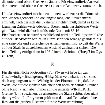
die untere und obere Grenze zu ändern. Für einwandfreie Auswahl
der unteren und oberen Grenze ist also der Benutzer verantwortlich.
Um das einwandfrei machen zu können, wird zuerst die Dimension
der Größen gecheckt und die längste mögliche Stellenanzahl
ermittelt, nach der sich die Skalierung richten muß, damit es keine
krummen Zahlenwerte oder/und übereinandergeschriebene Werte
gibt. Dazu wird die hochauflösende Norm mit 8* 16-
Pixelbuchstaben benutzt! Anschließend wird die Teilungsanzahl (die
auf der 10er-Potenz beruht) in Einzelschritten solange geändert, bis
eine sinnvolle und ausreichende Anzahl erreicht ist, so daß die Werte
auf der Skala in ausreichendem Abstand zueinander stehen. Die
feine Teilung erfolgt dann in 10* feineren Schritten (Huepf! im Ggs.
zu Teil!).
Für die eigentliche Plotroutine (For P!= usw.) habe ich zur
Geschwindigkeitssteigerung Hilfsgrößen vereinbart, da sie sonst
doch arg langsam wird. Wichtig bei der Plotroutine ist, daß die
Werte, die auf die kleinste Skaleneinheit normiert wurden (teilbar
ohne Rest...), sich aber immer auf die unterste WIRKLICHE
Grenze (Unt!) beziehen, da ansonsten die Skala schön, aber nicht
richtig wäre!. Im Programm prüft man dann auf Teilbarkeit ohne
Rest auf die großen Distanzen für die Werteschreibung.