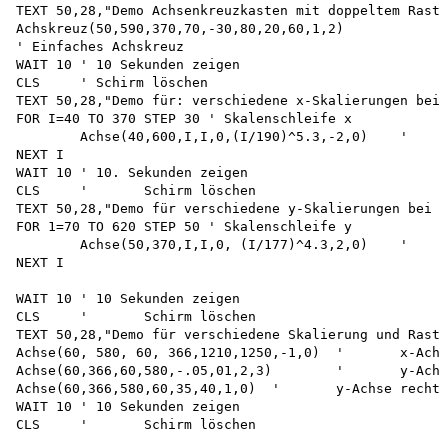
TEXT 50,28,"Demo Achsenkreuzkasten mit doppeltem Raste
Achskreuz(50,590,370,70,-30,80,20,60,1,2)

' Einfaches Achskreuz 

WAIT 10 ' 10 Sekunden zeigen 

CLS	' Schirm löschen

TEXT 50,28,"Demo für: verschiedene x-Skalierungen bei 
FOR I=40 TO 370 STEP 30 ' Skalenschleife x

	Achse(40,600,I,I,0,(I/190)^5.3,-2,0)	'	Skala in x

NEXT I

WAIT 10 ' 10. Sekunden zeigen

CLS	'	Schirm löschen

TEXT 50,28,"Demo für verschiedene y-Skalierungen bei g
FOR 1=70 TO 620 STEP 50 ' Skalenschleife y

	Achse(50,370,I,I,0, (I/177)^4.3,2,0)	'	Skala in y

NEXT I

WAIT 10 ' 10 Sekunden zeigen 

CLS	'	Schirm löschen

TEXT 50,28,"Demo für verschiedene Skalierung und Raster" ' 5. D
Achse(60, 580, 60, 366,1210,1250,-1,0)	'	x-Achse eben

Achse(60,366,60,580,-.05,01,2,3)	'	y-Achse	links

Achse(60,366,580,60,35,40,1,0)	'	y-Achse rechts

WAIT 10 ' 10 Sekunden zeigen

CLS	'	Schirm löschen
