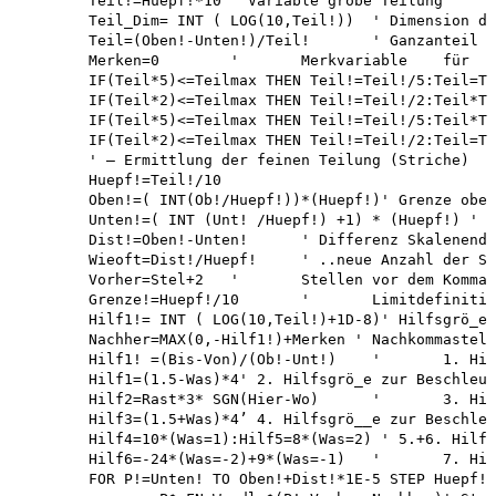
	Teil!=Huepf!*10 ' Variable grobe Teilung 

	Teil_Dim= INT ( LOG(10,Teil!))	' Dimension des Teils

	Teil=(Oben!-Unten!)/Teil!	' Ganzanteil

	Merken=0	'	Merkvariable	für	.25	Teilung

	IF(Teil*5)<=Teilmax THEN Teil!=Teil!/5:Teil=Teil*5 ' Skalenteile zu wenig 

	IF(Teil*2)<=Teilmax THEN Teil!=Teil!/2:Teil*Teil*2 ' Skalenteile zu wenig 

	IF(Teil*5)<=Teilmax THEN Teil!=Teil!/5:Teil*Teil*5 ' Immer noch zu eng 

	IF(Teil*2)<=Teilmax THEN Teil!=Teil!/2:Teil=Teil*2: Merken=1 ' ,25-Teilung!

	' — Ermittlung der feinen Teilung (Striche)

	Huepf!=Teil!/10

	Oben!=( INT(Ob!/Huepf!))*(Huepf!)' Grenze oben drunter setzen 

	Unten!=( INT (Unt! /Huepf!) +1) * (Huepf!) ' Grenze unten drüber setzen 

	Dist!=Oben!-Unten!	' Differenz Skalenenden

	Wieoft=Dist!/Huepf!	' ..neue Anzahl der Schritte

	Vorher=Stel+2	'	Stellen vor dem Komma

	Grenze!=Huepf!/10	'	Limitdefinition

	Hilf1!= INT ( LOG(10,Teil!)+1D-8)' Hilfsgrö_e 

	Nachher=MAX(0,-Hilf1!)+Merken ' Nachkommastellen 

	Hilf1! =(Bis-Von)/(Ob!-Unt!)	'	1. Hilfsgrö_e zur Beschleunigung 

	Hilf1=(1.5-Was)*4' 2. Hilfsgrö_e zur Beschleunigung 

	Hilf2=Rast*3* SGN(Hier-Wo)	'	3. Hilfsgrö_e zur Beschleunigung 

	Hilf3=(1.5+Was)*4’ 4. Hilfsgrö__e zur Beschleunigung 

	Hilf4=10*(Was=1):Hilf5=8*(Was=2) ' 5.+6. Hilfsgrö_e

	Hilf6=-24*(Was=-2)+9*(Was=-1)	'	7. Hilfsgrö_e

	FOR P!=Unten! TO Oben!+Dist!*1E-5 STEP Huepf! ' Schleife
