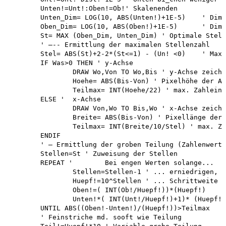
	Unten!=Unt!:Oben!=Ob!' Skalenenden

	Unten_Dim= LOG(10, ABS(Unten!)+1E-5)	' Dimension untere Grenze 

	Oben_Dim= LOG(10, ABS(Oben!)+1E-5)	' Dimension obere Grenze

	St= MAX (Oben_Dim, Unten_Dim) ' Optimale Stellenanzahl

	' —-- Ermittlung der maximalen Stellenzahl 

	Stel= ABS(St)+2-2*(St<=1) - (Un! <0)	' Maximale Stellenzahl merken

	IF Was>0 THEN ' y-Achse

		DRAW Wo,Von TO Wo,Bis ' y-Achse zeichnen

		Hoehe= ABS(Bis-Von) ' Pixelhöhe der Achse 

		Teilmax= INT(Hoehe/22) ' max. Zahleinteilung

	ELSE '	x-Achse

		DRAW Von,Wo TO Bis,Wo ' x-Achse zeichnen 

		Breite= ABS(Bis-Von) ' Pixellänge der Achse 

		Teilmax= INT(Breite/10/Stel) ' max. Zahleinteilung

	ENDIF

	' — Ermittlung der groben Teilung (Zahlenwerte)

	Stellen=St ' Zuweisung der Stellen

	REPEAT '	Bei engen Werten solange...

		Stellen=Stellen-1 ' ... erniedrigen, bis ...

		Huepf!=10^Stellen ' ... Schrittweite OK.

		Oben!=( INT(Ob!/Huepf!))*(Huepf!)	' Grenze oben drunter setzen 

		Unten!*( INT(Unt!/Huepf!)+1)* (Huepf!)' Grenze unten drüber setzen

	UNTIL ABS((Oben!-Unten!)/(Huepf!))>Teilmax

	' Feinstriche md. sooft wie Teilung 
