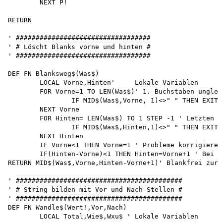
	NEXT P!

RETURN

' ##################################

' # Löscht Blanks vorne und hinten #

' ##################################

DEF FN Blanksweg$(Was$)

	LOCAL Vorne,Hinten'	Lokale Variablen

	FOR Vorne=1 TO LEN(Was$)' 1. Buchstaben ungleich Blank

		IF MID$(Was$,Vorne, 1)<>" " THEN EXIT

	NEXT Vorne

	FOR Hinten= LEN(Was$) TO 1 STEP -1 ' Letzten Buchstaben ungleich

		IF MID$(Was$,Hinten,1)<>" " THEN EXIT 

	NEXT Hinten

	IF Vorne<1 THEN Vorne=1 ' Probleme korrigieren 

	IF(Hinten-Vorne)<1 THEN Hinten=Vorne+1 ' Bei Problemen korrigieren

RETURN MID$(Was$,Vorne,Hinten-Vorne+1)' Blankfrei zurü
' ##########################################

' # String bilden mit Vor und Nach-Stellen #

' ##########################################

DEF FN Wandle$(Wert!,Vor,Nach)

	LOCAL Total,Wie$,Wxu$ ' Lokale Variablen
