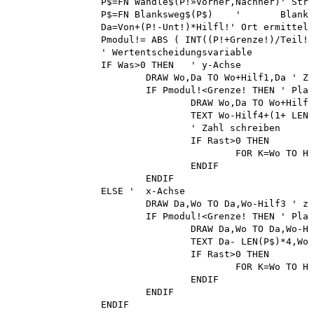
		P$=FN Wandle$(P!»Vorher,Nachher)' String bilden

		P$=FN Blanksweg$(P$)	'	Blanks weg

		Da=Von+(P!-Unt!)*Hilfl!' Ort ermitteln(wahrer Ort!)

		Pmodul!= ABS ( INT((P!+Grenze!)/Teil!)*Teil!-P!)

		' Wertentscheidungsvariable 

		IF Was>0 THEN	' y-Achse

			DRAW Wo,Da TO Wo+Hilf1,Da ' Zeichnen des feinen Striches

			IF Pmodul!<Grenze! THEN	' Platz für Text

				DRAW Wo,Da TO Wo+Hilf1*2.5,Da ' Grober Strich 

				TEXT Wo-Hilf4+(1+ LEN(P$))*Hilf5,Da+7,P$

				' Zahl schreiben

				IF Rast>0 THEN

					FOR K=Wo TO Hier STEP Hilf2: DRAW K,Da: NEXT K ' Raster

				ENDIF

			ENDIF

		ELSE '	x-Achse

			DRAW Da,Wo TO Da,Wo-Hilf3 ' zeichnen des feinen Striches

			IF Pmodul!<Grenze! THEN ' Platz für Text

				DRAW Da,Wo TO Da,Wo-Hilf3*2.5 ' Grober Strich

				TEXT Da- LEN(P$)*4,Wo+Hilf6, P$ ' Zahl schreiben

				IF Rast>0 THEN

					FOR K=Wo TO Hier STEP Hilf2: DRAW Da,K: NEXT K ' Raster

				ENDIF

			ENDIF

		ENDIF
