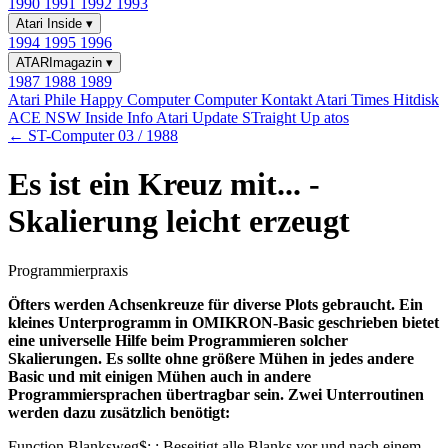
1990
1991
1992
1993
Atari Inside
▾
1994
1995
1996
ATARImagazin
▾
1987
1988
1989
Atari Phile
Happy Computer
Computer Kontakt
Atari Times
Hitdisk
ACE NSW Inside Info
Atari Update
STraight Up
atos
← ST-Computer 03 / 1988
Es ist ein Kreuz mit... -
Skalierung leicht erzeugt
Programmierpraxis
Öfters werden Achsenkreuze für diverse Plots gebraucht. Ein
kleines Unterprogramm in OMIKRON-Basic geschrieben bietet
eine universelle Hilfe beim Programmieren solcher
Skalierungen. Es sollte ohne größere Mühen in jedes andere
Basic und mit einigen Mühen auch in andere
Programmiersprachen übertragbar sein. Zwei Unterroutinen
werden dazu zusätzlich benötigt:
Function Blanksweg$: : Beseitigt alle Blanks vor und nach einem