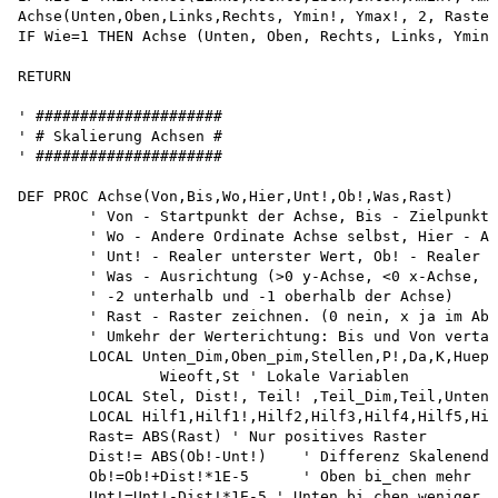
Achse(Unten,Oben,Links,Rechts, Ymin!, Ymax!, 2, Raster
IF Wie=1 THEN Achse (Unten, Oben, Rechts, Links, Ymin!
RETURN 

' #####################

' # Skalierung Achsen # 

' #####################

DEF PROC Achse(Von,Bis,Wo,Hier,Unt!,Ob!,Was,Rast)

	' Von - Startpunkt der Achse, Bis - Zielpunkt der Achse I 

	' Wo - Andere Ordinate Achse selbst, Hier - Andere Ordinate für Raster 

	' Unt! - Realer unterster Wert, Ob! - Realer oberster Wert 

	' Was - Ausrichtung (>0 y-Achse, <0 x-Achse, 1 dann rechts, 2 links,

	' -2 unterhalb und -1 oberhalb der Achse)

	' Rast - Raster zeichnen. (0 nein, x ja im Abstand 4er-Punkte)

	' Umkehr der Werterichtung: Bis und Von vertauschen;

	LOCAL Unten_Dim,Oben_pim,Stellen,P!,Da,K,Huepf!,

		Wieoft,St ' Lokale Variablen 

	LOCAL Stel, Dist!, Teil! ,Teil_Dim,Teil,Unten!,Oben!, Teilmax ' Lokale Variablen 

	LOCAL Hilf1,Hilf1!,Hilf2,Hilf3,Hilf4,Hilf5,Hilf6, Merken  ' Zur Beschleunigung

	Rast= ABS(Rast) ' Nur positives Raster 

	Dist!= ABS(Ob!-Unt!)	' Differenz Skalenenden

	Ob!=Ob!+Dist!*1E-5	' Oben bi_chen mehr

	Unt!=Unt!-Dist!*1E-5 ' Unten bi_chen weniger
