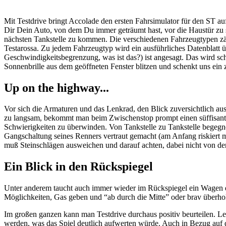
Mit Testdrive bringt Accolade den ersten Fahrsimulator für den ST a
Dir Dein Auto, von dem Du immer geträumt hast, vor die Haustür zu st
nächsten Tankstelle zu kommen. Die verschiedenen Fahrzeugtypen zäh
Testarossa. Zu jedem Fahrzeugtyp wird ein ausführliches Datenblatt 
Geschwindigkeitsbegrenzung, was ist das?) ist angesagt. Das wird sc
Sonnenbrille aus dem geöffneten Fenster blitzen und schenkt uns ein 
Up on the highway...
Vor sich die Armaturen und das Lenkrad, den Blick zuversichtlich au
zu langsam, bekommt man beim Zwischenstop prompt einen süffisant h
Schwierigkeiten zu überwinden. Von Tankstelle zu Tankstelle begegn
Gangschaltung seines Renners vertraut gemacht (am Anfang riskiert 
muß Steinschlägen ausweichen und darauf achten, dabei nicht von d
Ein Blick in den Rückspiegel
Unter anderem taucht auch immer wieder im Rückspiegel ein Wagen de
Möglichkeiten, Gas geben und “ab durch die Mitte” oder brav überhole
Im großen ganzen kann man Testdrive durchaus positiv beurteilen. Le
werden, was das Spiel deutlich aufwerten würde. Auch in Bezug auf 