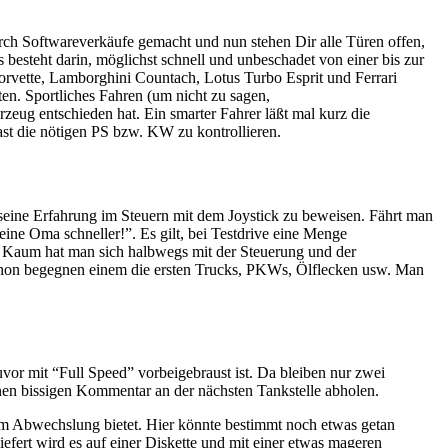
urch Softwareverkäufe gemacht und nun stehen Dir alle Türen offen,
 besteht darin, möglichst schnell und unbeschadet von einer bis zur
rvette, Lamborghini Countach, Lotus Turbo Esprit und Ferrari
en. Sportliches Fahren (um nicht zu sagen,
eug entschieden hat. Ein smarter Fahrer läßt mal kurz die
ast die nötigen PS bzw. KW zu kontrollieren.
 seine Erfahrung im Steuern mit dem Joystick zu beweisen. Fährt man
ne Oma schneller!”. Es gilt, bei Testdrive eine Menge
. Kaum hat man sich halbwegs mit der Steuerung und der
 schon begegnen einem die ersten Trucks, PKWs, Ölflecken usw. Man
r mit “Full Speed” vorbeigebraust ist. Da bleiben nur zwei
inen bissigen Kommentar an der nächsten Tankstelle abholen.
aum Abwechslung bietet. Hier könnte bestimmt noch etwas getan
fert wird es auf einer Diskette und mit einer etwas mageren