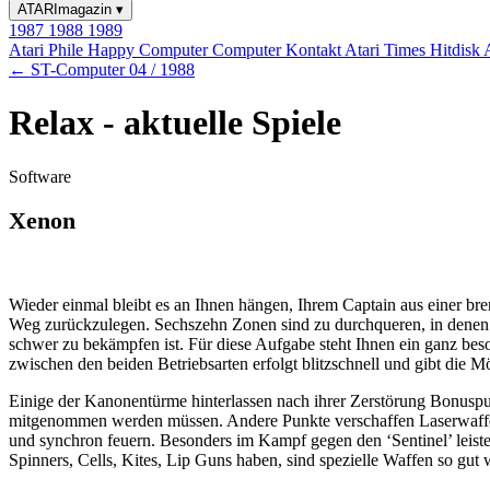
ATARImagazin
▾
1987
1988
1989
Atari Phile
Happy Computer
Computer Kontakt
Atari Times
Hitdisk
← ST-Computer 04 / 1988
Relax - aktuelle Spiele
Software
Xenon
Wieder einmal bleibt es an Ihnen hängen, Ihrem Captain aus einer bren
Weg zurückzulegen. Sechszehn Zonen sind zu durchqueren, in denen st
schwer zu bekämpfen ist. Für diese Aufgabe steht Ihnen ein ganz be
zwischen den beiden Betriebsarten erfolgt blitzschnell und gibt die
Einige der Kanonentürme hinterlassen nach ihrer Zerstörung Bonuspu
mitgenommen werden müssen. Andere Punkte verschaffen Laserwaffen, 
und synchron feuern. Besonders im Kampf gegen den ‘Sentinel’ leisten
Spinners, Cells, Kites, Lip Guns haben, sind spezielle Waffen so gu