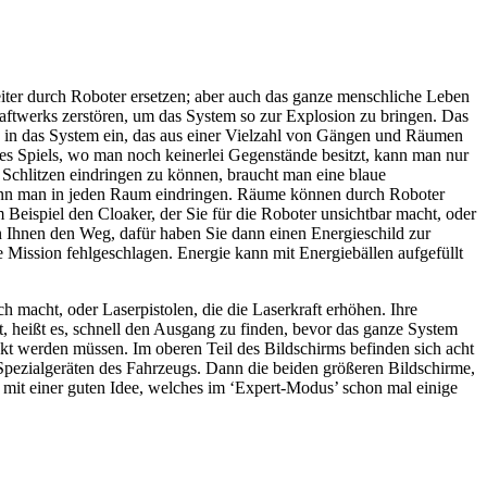
iter durch Roboter ersetzen; aber auch das ganze menschliche Leben
aftwerks zerstören, um das System so zur Explosion zu bringen. Das
gen in das System ein, das aus einer Vielzahl von Gängen und Räumen
es Spiels, wo man noch keinerlei Gegenstände besitzt, kann man nur
 Schlitzen eindringen zu können, braucht man eine blaue
kann man in jeden Raum eindringen. Räume können durch Roboter
eispiel den Cloaker, der Sie für die Roboter unsichtbar macht, oder
Ihnen den Weg, dafür haben Sie dann einen Energieschild zur
ie Mission fehlgeschlagen. Energie kann mit Energiebällen aufgefüllt
h macht, oder Laserpistolen, die die Laserkraft erhöhen. Ihre
ht, heißt es, schnell den Ausgang zu finden, bevor das ganze System
ickt werden müssen. Im oberen Teil des Bildschirms befinden sich acht
Spezialgeräten des Fahrzeugs. Dann die beiden größeren Bildschirme,
 mit einer guten Idee, welches im ‘Expert-Modus’ schon mal einige