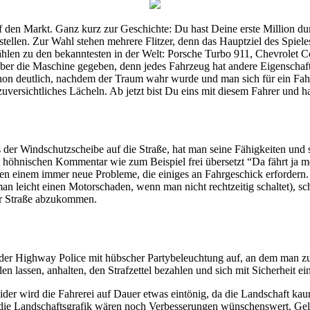
uf den Markt. Ganz kurz zur Geschichte: Du hast Deine erste Million d
ellen. Zur Wahl stehen mehrere Flitzer, denn das Hauptziel des Spieles
len zu den bekanntesten in der Welt: Porsche Turbo 911, Chevrolet Co
über die Maschine gegeben, denn jedes Fahrzeug hat andere Eigenschaft
hon deutlich, nachdem der Traum wahr wurde und man sich für ein Fahrz
zuversichtliches Lächeln. Ab jetzt bist Du eins mit diesem Fahrer und h
s der Windschutzscheibe auf die Straße, hat man seine Fähigkeiten und
öhnischen Kommentar wie zum Beispiel frei übersetzt “Da fährt ja mei
en einem immer neue Probleme, die einiges an Fahrgeschick erfordern
man leicht einen Motorschaden, wenn man nicht rechtzeitig schaltet),
er Straße abzukommen.
r Highway Police mit hübscher Partybeleuchtung auf, an dem man zuvo
n lassen, anhalten, den Strafzettel bezahlen und sich mit Sicherheit e
ider wird die Fahrerei auf Dauer etwas eintönig, da die Landschaft k
die Landschaftsgrafik wären noch Verbesserungen wünschenswert. Gelie