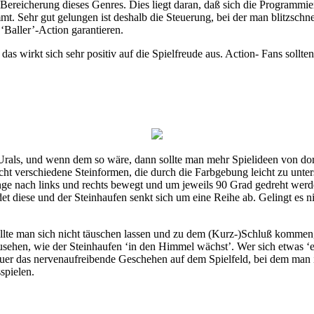
e Bereicherung dieses Genres. Dies liegt daran, daß sich die Program
 Sehr gut gelungen ist deshalb die Steuerung, bei der man blitzschnel
‘Baller’-Action garantieren.
das wirkt sich sehr positiv auf die Spielfreude aus. Action- Fans soll
rals, und wenn dem so wäre, dann sollte man mehr Spielideen von dort a
ht verschiedene Steinformen, die durch die Farbgebung leicht zu untersc
nge nach links und rechts bewegt und um jeweils 90 Grad gedreht werd
et diese und der Steinhaufen senkt sich um eine Reihe ab. Gelingt es 
llte man sich nicht täuschen lassen und zu dem (Kurz-)Schluß kommen
Zusehen, wie der Steinhaufen ‘in den Himmel wächst’. Wer sich etwas ‘ein
Dauer das nervenaufreibende Geschehen auf dem Spielfeld, bei dem man
spielen.