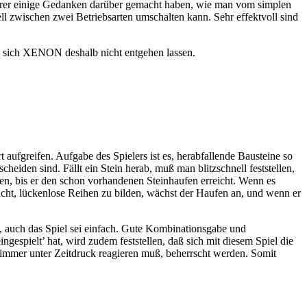
mierer einige Gedanken darüber gemacht haben, wie man vom simplen
l zwischen zwei Betriebsarten umschalten kann. Sehr effektvoll sind
ten sich XENON deshalb nicht entgehen lassen.
ufgreifen. Aufgabe des Spielers ist es, herabfallende Bausteine so
heiden sind. Fällt ein Stein herab, muß man blitzschnell feststellen,
en, bis er den schon vorhandenen Steinhaufen erreicht. Wenn es
nicht, lückenlose Reihen zu bilden, wächst der Haufen an, und wenn er
, auch das Spiel sei einfach. Gute Kombinationsgabe und
gespielt’ hat, wird zudem feststellen, daß sich mit diesem Spiel die
 immer unter Zeitdruck reagieren muß, beherrscht werden. Somit