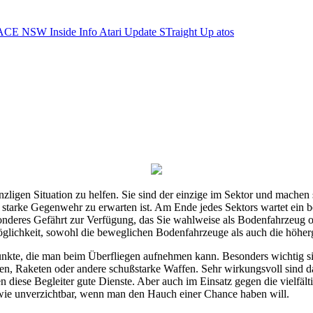
ACE NSW Inside Info
Atari Update
STraight Up
atos
zligen Situation zu helfen. Sie sind der einzige im Sektor und machen s
arke Gegenwehr zu erwarten ist. Am Ende jedes Sektors wartet ein bes
sonderes Gefährt zur Verfügung, das Sie wahlweise als Bodenfahrzeug
 Möglichkeit, sowohl die beweglichen Bodenfahrzeuge als auch die höh
nkte, die man beim Überfliegen aufnehmen kann. Besonders wichtig si
Raketen oder andere schußstarke Waffen. Sehr wirkungsvoll sind dabei
 diese Begleiter gute Dienste. Aber auch im Einsatz gegen die vielfäl
t wie unverzichtbar, wenn man den Hauch einer Chance haben will.