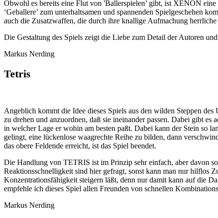
Obwohl es bereits eine Flut von 'Ballerspielen’ gibt, ist XENON ein
‘Geballere’ zum unterhaltsamen und spannenden Spielgeschehen kommt.
auch die Zusatzwaffen, die durch ihre knallige Aufmachung herrliche 
Die Gestaltung des Spiels zeigt die Liebe zum Detail der Autoren und 
Markus Nerding
Tetris
Angeblich kommt die Idee dieses Spiels aus den wilden Steppen des U
zu drehen und anzuordnen, daß sie ineinander passen. Dabei gibt es ac
in welcher Lage er wohin am besten paßt. Dabei kann der Stein so la
gelingt, eine lückenlose waagrechte Reihe zu bilden, dann verschwind
das obere Feldende erreicht, ist das Spiel beendet.
Die Handlung von TETRIS ist im Prinzip sehr einfach, aber davon so
Reaktionsschnelligkeit sind hier gefragt, sonst kann man nur hilflos 
Konzentrationsfähigkeit steigern läßt, denn nur damit kann auf die 
empfehle ich dieses Spiel allen Freunden von schnellen Kombinations
Markus Nerding