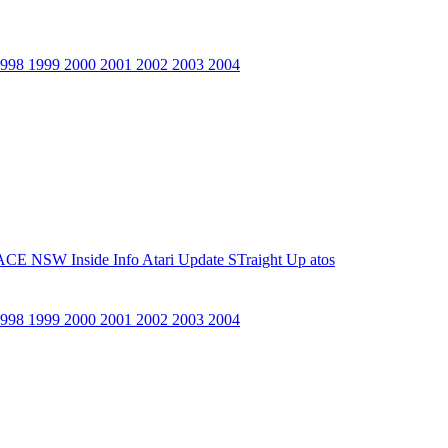
1998
1999
2000
2001
2002
2003
2004
ACE NSW Inside Info
Atari Update
STraight Up
atos
1998
1999
2000
2001
2002
2003
2004