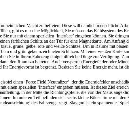
 unheimlichen Macht zu befreien. Diese will nämlich menschliche Arbe
llen, gibt es nur eine Möglichkeit, Sie müssen das Kühlsystem des Kr
die Sie nur mit einem speziellen ‘Interface’ eingeben können. Sie drin
inen farblichen Schlitz an der Tür für eine Magnetkarte. Am Anfang d
blaue, grüne, gelbe, rote und weiße Schlitze. Um in Räume mit blauen
 blau und grün gekennzeichneten Schlitzen. Mit einer weißen Karte 
n Sie in Ihrem Fahrzeug einige hilfreiche Dinge zur Verfügung. Zum B
ann den Raum zu betreten. Auch versperren Energiefelder oder Minen 
Ihr Energievorrat ist begrenzt. Besitzen Sie keine Energie mehr, ist d
piel einen ‘Force Field Neutralizer’, der die Energiefelder unschädlic
it einen speziellen ‘Interface’ eingeben müssen. Ist dieses Ziel erreic
maufteilung, in der Mitte die Richtungspfeile, die von der Maus angekl
nen. Im unteren Teil befinden sich sechs kleine Bildschirme mit den 
radeausrichtung’ des Fahrzeugs zeigt. Slaygon ist ein spannendes Spiel