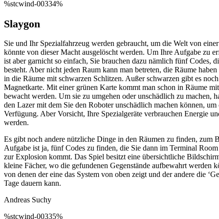
%stcwind-00334%
Slaygon
Sie und Ihr Spezialfahrzeug werden gebraucht, um die Welt von einer
könnte von dieser Macht ausgelöscht werden. Um Ihre Aufgabe zu erfü
ist aber garnicht so einfach, Sie brauchen dazu nämlich fünf Codes, 
besteht. Aber nicht jeden Raum kann man betreten, die Räume haben e
in die Räume mit schwarzen Schlitzen. Außer schwarzen gibt es noch 
Magnetkarte. Mit einer grünen Karte kommt man schon in Räume mit
bewacht werden. Um sie zu umgehen oder unschädlich zu machen, habe
den Lazer mit dem Sie den Roboter unschädlich machen können, um d
Verfügung. Aber Vorsicht, Ihre Spezialgeräte verbrauchen Energie und 
werden.
Es gibt noch andere nützliche Dinge in den Räumen zu finden, zum Beis
Aufgabe ist ja, fünf Codes zu finden, die Sie dann im Terminal Room m
zur Explosion kommt. Das Spiel besitzt eine übersichtliche Bildschir
kleine Fächer, wo die gefundenen Gegenstände aufbewahrt werden kön
von denen der eine das System von oben zeigt und der andere die ‘Ge
Tage dauern kann.
Andreas Suchy
%stcwind-00335%