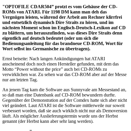
"OPTOFILE CDAR504” protzt es vom Gehäuse der CD-
ROMs von ATARI. Für 1198 DM kann man deh das
Vergnügen leisten, während der Arbeit am Rechner klirrfrei
und entsetzlich dynamisch Dire Straits zu hören, und im
nächsten Moment schon im Englisch-Deutsch-Lexikon auf CD
zu blättern, um herauszufinden, was dieses Dire Straits denn
eigentlich auf deutsch bedeutet (oder um sich die
Bedienungsanleitung für das brandneue CD-ROM, Wort für
Wort selbst ins Germanische zu übertragen).
Ernst beiseite: Nach langen Ankündigungen hat ATARI
anscheinend doch noch einen Hersteller gefunden, mit dem das
Motto “Power without the price” auch bei CD-ROMs zu
verwirklichen war. Zu sehen war das CD-ROM aber auf der Messe
nur am letzten Tag.
An jenem Tag kam die Software aus Sunnyvale am Messestand an,
so daß man eine Datenbank auf CD-ROM bewundern durfte.
Gegenüber der Demonstration auf der Comdex hatte sich aber nicht
viel geändert. Laut ATARI ist die Software mittlerweile nur soweit
verbessert worden, daß sie auch wirklich nicht nur als Demoversion
läuft. Als möglicher Auslieferungstermin wurde uns der Herbst
genannt (der Herbst kann aber sehr lang werden).