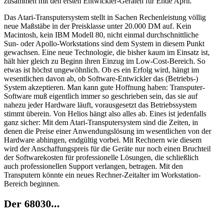
zusammen mit den ersten Entwickler-Geräten für Ende April.
Das Atari-Transputersystem stellt in Sachen Rechenleistung völlig
neue Maßstäbe in der Preisklasse unter 20.000 DM auf. Kein
Macintosh, kein IBM Modell 80, nicht einmal durchschnittliche
Sun- oder Apollo-Workstations sind dem System in diesem Punkt
gewachsen. Eine neue Technologie, die bisher kaum im Einsatz ist,
hält hier gleich zu Beginn ihren Einzug im Low-Cost-Bereich. So
etwas ist höchst ungewöhnlich. Ob es ein Erfolg wird, hängt im
wesentlichen davon ab, ob Software-Entwickler das (Betriebs-)
System akzeptieren. Man kann gute Hoffnung haben: Transputer-
Software muß eigentlich immer so geschrieben sein, das sie auf
nahezu jeder Hardware läuft, vorausgesetzt das Betriebssystem
stimmt überein. Von Helios hängt also alles ab. Eines ist jedenfalls
ganz sicher: Mit dem Atari-Transputersystem sind die Zeiten, in
denen die Preise einer Anwendungslösung im wesentlichen von der
Hardware abhingen, endgültig vorbei. Mit Rechnern wie diesem
wird der Anschaffungspreis für die Geräte nur noch einen Bruchteil
der Softwarekosten für professionelle Lösungen, die schließlich
auch professionellen Support verlangen, betragen. Mit den
Transputern könnte ein neues Rechner-Zeitalter im Workstation-
Bereich beginnen.
Der 68030...