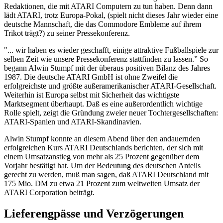
Redaktionen, die mit ATARI Computern zu tun haben. Denn dann
lädt ATARI, trotz Europa-Pokal, (spielt nicht dieses Jahr wieder eine
deutsche Mannschaft, die das Commodore Embleme auf ihrem
Trikot trägt?) zu seiner Pressekonferenz.
"... wir haben es wieder geschafft, einige attraktive Fußballspiele zur
selben Zeit wie unsere Pressekonferenz stattfinden zu lassen.” So
begann Alwin Stumpf mit der überaus positiven Bilanz des Jahres
1987. Die deutsche ATARI GmbH ist ohne Zweifel die
erfolgreichste und größte außeramerikanischer ATARI-Gesellschaft.
Weiterhin ist Europa selbst mit Sicherheit das wichtigste
Marktsegment überhaupt. Daß es eine außerordentlich wichtige
Rolle spielt, zeigt die Gründung zweier neuer Tochtergesellschaften:
ATARI-Spanien und ATARI-Skandinavien.
Alwin Stumpf konnte an diesem Abend über den andauernden
erfolgreichen Kurs ATARI Deutschlands berichten, der sich mit
einem Umsatzanstieg von mehr als 25 Prozent gegenüber dem
Vorjahr bestätigt hat. Um der Bedeutung des deutschen Anteils
gerecht zu werden, muß man sagen, daß ATARI Deutschland mit
175 Mio. DM zu etwa 21 Prozent zum weltweiten Umsatz der
ATARI Corporation beiträgt.
Lieferengpässe und Verzögerungen