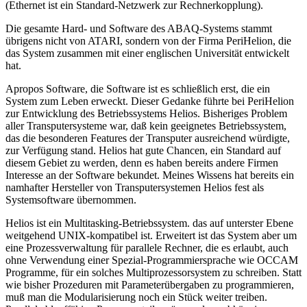
(Ethernet ist ein Standard-Netzwerk zur Rechnerkopplung).
Die gesamte Hard- und Software des ABAQ-Systems stammt
übrigens nicht von ATARI, sondern von der Firma PeriHelion, die
das System zusammen mit einer englischen Universität entwickelt
hat.
Apropos Software, die Software ist es schließlich erst, die ein
System zum Leben erweckt. Dieser Gedanke führte bei PeriHelion
zur Entwicklung des Betriebssystems Helios. Bisheriges Problem
aller Transputersysteme war, daß kein geeignetes Betriebssystem,
das die besonderen Features der Transputer ausreichend würdigte,
zur Verfügung stand. Helios hat gute Chancen, ein Standard auf
diesem Gebiet zu werden, denn es haben bereits andere Firmen
Interesse an der Software bekundet. Meines Wissens hat bereits ein
namhafter Hersteller von Transputersystemen Helios fest als
Systemsoftware übernommen.
Helios ist ein Multitasking-Betriebssystem. das auf unterster Ebene
weitgehend UNIX-kompatibel ist. Erweitert ist das System aber um
eine Prozessverwaltung für parallele Rechner, die es erlaubt, auch
ohne Verwendung einer Spezial-Programmiersprache wie OCCAM
Programme, für ein solches Multiprozessorsystem zu schreiben. Statt
wie bisher Prozeduren mit Parameterübergaben zu programmieren,
muß man die Modularisierung noch ein Stück weiter treiben.