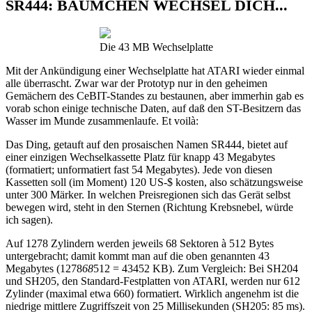
SR444: BÄUMCHEN WECHSEL DICH...
Die 43 MB Wechselplatte
Mit der Ankündigung einer Wechselplatte hat ATARI wieder einmal
alle überrascht. Zwar war der Prototyp nur in den geheimen
Gemächern des CeBIT-Standes zu bestaunen, aber immerhin gab es
vorab schon einige technische Daten, auf daß den ST-Besitzern das
Wasser im Munde zusammenlaufe. Et voilà:
Das Ding, getauft auf den prosaischen Namen SR444, bietet auf
einer einzigen Wechselkassette Platz für knapp 43 Megabytes
(formatiert; unformatiert fast 54 Megabytes). Jede von diesen
Kassetten soll (im Moment) 120 US-$ kosten, also schätzungsweise
unter 300 Märker. In welchen Preisregionen sich das Gerät selbst
bewegen wird, steht in den Sternen (Richtung Krebsnebel, würde
ich sagen).
Auf 1278 Zylindern werden jeweils 68 Sektoren à 512 Bytes
untergebracht; damit kommt man auf die oben genannten 43
Megabytes (1278
68
512 = 43452 KB). Zum Vergleich: Bei SH204
und SH205, den Standard-Festplatten von ATARI, werden nur 612
Zylinder (maximal etwa 660) formatiert. Wirklich angenehm ist die
niedrige mittlere Zugriffszeit von 25 Millisekunden (SH205: 85 ms).