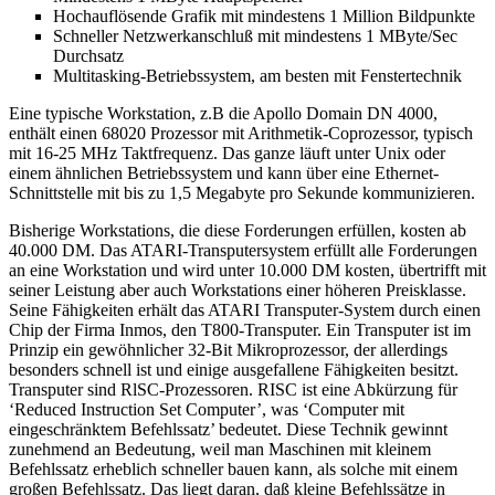
Hochauflösende Grafik mit mindestens 1 Million Bildpunkte
Schneller Netzwerkanschluß mit mindestens 1 MByte/Sec
Durchsatz
Multitasking-Betriebssystem, am besten mit Fenstertechnik
Eine typische Workstation, z.B die Apollo Domain DN 4000,
enthält einen 68020 Prozessor mit Arithmetik-Coprozessor, typisch
mit 16-25 MHz Taktfrequenz. Das ganze läuft unter Unix oder
einem ähnlichen Betriebssystem und kann über eine Ethernet-
Schnittstelle mit bis zu 1,5 Megabyte pro Sekunde kommunizieren.
Bisherige Workstations, die diese Forderungen erfüllen, kosten ab
40.000 DM. Das ATARI-Transputersystem erfüllt alle Forderungen
an eine Workstation und wird unter 10.000 DM kosten, übertrifft mit
seiner Leistung aber auch Workstations einer höheren Preisklasse.
Seine Fähigkeiten erhält das ATARI Transputer-System durch einen
Chip der Firma Inmos, den T800-Transputer. Ein Transputer ist im
Prinzip ein gewöhnlicher 32-Bit Mikroprozessor, der allerdings
besonders schnell ist und einige ausgefallene Fähigkeiten besitzt.
Transputer sind RlSC-Prozessoren. RISC ist eine Abkürzung für
‘Reduced Instruction Set Computer’, was ‘Computer mit
eingeschränktem Befehlssatz’ bedeutet. Diese Technik gewinnt
zunehmend an Bedeutung, weil man Maschinen mit kleinem
Befehlssatz erheblich schneller bauen kann, als solche mit einem
großen Befehlssatz. Das liegt daran, daß kleine Befehlssätze in