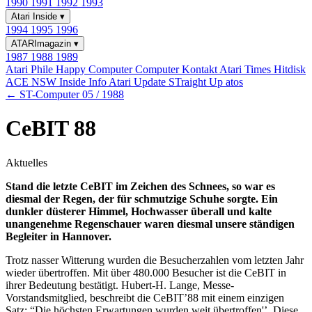
1990
1991
1992
1993
Atari Inside
▾
1994
1995
1996
ATARImagazin
▾
1987
1988
1989
Atari Phile
Happy Computer
Computer Kontakt
Atari Times
Hitdisk
ACE NSW Inside Info
Atari Update
STraight Up
atos
← ST-Computer 05 / 1988
CeBIT 88
Aktuelles
Stand die letzte CeBIT im Zeichen des Schnees, so war es
diesmal der Regen, der für schmutzige Schuhe sorgte. Ein
dunkler düsterer Himmel, Hochwasser überall und kalte
unangenehme Regenschauer waren diesmal unsere ständigen
Begleiter in Hannover.
Trotz nasser Witterung wurden die Besucherzahlen vom letzten Jahr
wieder übertroffen. Mit über 480.000 Besucher ist die CeBIT in
ihrer Bedeutung bestätigt. Hubert-H. Lange, Messe-
Vorstandsmitglied, beschreibt die CeBIT’88 mit einem einzigen
Satz: “Die höchsten Erwartungen wurden weit übertroffen'’. Diese