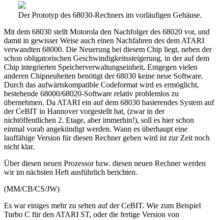
Der Prototyp des 68030-Rechners im vorläufigen Gehäuse.
Mit dem 68030 stellt Motorola den Nachfolger des 68020 vor, und
damit in gewisser Weise auch einen Nachfahren des dem ATARI
verwandten 68000. Die Neuerung bei diesem Chip liegt, neben der
schon obligatorischen Geschwindigkeitssteigerung, in der auf dem
Chip integrierten Speicherverwaltungseinheit. Entgegen vielen
anderen Chipneuheiten benötigt der 68030 keine neue Software.
Durch das aufwärtskompatible Codeformat wird es ermöglicht,
bestehende 68000/68020-Software relativ problemlos zu
übernehmen. Da ATARI ein auf dem 68030 basierendes System auf
der CeBIT in Hannover vorgestellt hat, (zwar in der
nichtöffentlichen 2. Etage, aber immerhin!), soll es hier schon
einmal vorab angekündigt werden. Wann es überhaupt eine
lauffähige Version für diesen Rechner geben wird ist zur Zeit noch
nicht klar.
Über diesen neuen Prozessor bzw. diesen neuen Rechner werden
wir im nächsten Heft ausführlich berichten.
(MM/CB/CS/JW)
Es war einiges mehr zu sehen auf der CeBIT. Wie zum Beispiel
Turbo C für den ATARI ST, oder die fertige Version von