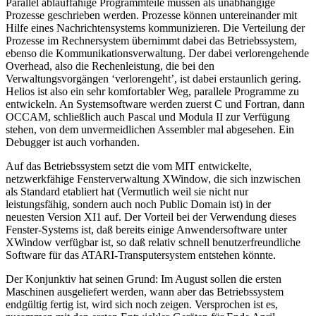
Parallel ablauffähige Programmteile müssen als unabhängige
Prozesse geschrieben werden. Prozesse können untereinander mit
Hilfe eines Nachrichtensystems kommunizieren. Die Verteilung der
Prozesse im Rechnersystem übernimmt dabei das Betriebssystem,
ebenso die Kommunikationsverwaltung. Der dabei verlorengehende
Overhead, also die Rechenleistung, die bei den
Verwaltungsvorgängen ‘verlorengeht’, ist dabei erstaunlich gering.
Helios ist also ein sehr komfortabler Weg, parallele Programme zu
entwickeln. An Systemsoftware werden zuerst C und Fortran, dann
OCCAM, schließlich auch Pascal und Modula II zur Verfügung
stehen, von dem unvermeidlichen Assembler mal abgesehen. Ein
Debugger ist auch vorhanden.
Auf das Betriebssystem setzt die vom MIT entwickelte,
netzwerkfähige Fensterverwaltung XWindow, die sich inzwischen
als Standard etabliert hat (Vermutlich weil sie nicht nur
leistungsfähig, sondern auch noch Public Domain ist) in der
neuesten Version XI1 auf. Der Vorteil bei der Verwendung dieses
Fenster-Systems ist, daß bereits einige Anwendersoftware unter
XWindow verfügbar ist, so daß relativ schnell benutzerfreundliche
Software für das ATARI-Transputersystem entstehen könnte.
Der Konjunktiv hat seinen Grund: Im August sollen die ersten
Maschinen ausgeliefert werden, wann aber das Betriebssystem
endgültig fertig ist, wird sich noch zeigen. Versprochen ist es,