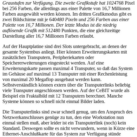
Graustufen zur Verfügung. Die zweite Grafikstufe hat 1024
768 Pixel
bei 256 Farben, die allerdings aus einer Palette von 16,7 Millionen
Farben ausgewählt werden können. Im dritten Grafikmodus gibt es
zwei Bildschirme mit je 640
480 Pixeln und 256 Farben aus einer
Palette von 16,7 Millionen. Der letzte Modus ist die niedrig
auflösende Grafik mit 512
480 Punkten, die eine gleichzeitige
Darstellung aller 16,7 Millionen Farben erlaubt.
Auf der Hauptplatine sind drei Slots untergebracht, an denen der
gesamte Systembus anliegt. Hier können Erweiterungskarten mit
zusätzlichen Transputern, Peripheriekarten oder
Speichererweiterungen eingesteckt werden. Auf eine
Erweiterungskarte passen maximal 4 Transputer, so daß das System
im Gehäuse auf maximal 13 Transputer mit einer Rechenleistung
von maximal 20 Megaflop ausgebaut werden kann.
Selbstverständlich können extern über die Transputerlinks beliebig
viele Transputer angeschlossen werden. Auf der CeBIT wurde als
Beispiel ein Fraktalbild mit 12 Transputern berechnet. Manche
Systeme können so schnell nicht einmal Bilder laden.
Die Transputerlinks sind zwar schnell genug, um den Anspruch des
Netzwerkanschlusses genüge zu tun, den eine Workstation nun
einmal stellen muß, aber leider ist ein Transputerlink (noch) kein
Standard. Deswegen sollte es nicht verwundern, wenn in Kürze eine
Ethernet-Anschlußkarte für das System zur Verfügung stünde