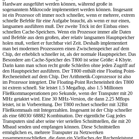
Hardware ausgeführt werden können, während große in
sogenanntem Mikrocode implementiert werden können. Insgesamt
ist ein Prozessor oft immer noch schneller, wenn er mehrere, extrem
schnelle Befehle für eine Aufgabe braucht, als wenn er nur einen,
langsamen ausführen muß. Der zweite Trick ist der Einbau eines
schnellen Cache-Speichers. Wenn ein Prozessor immer alle Daten
und Befehle aus dem großen, aber relativ langsamen Hauptspeicher
holen muß, verliert er furchtbar viel Zeit. Deshalb implementiert
man bei modernen Prozessoren einen Zwischenspeicher auf dem
Chip, der erheblich schneller ist, als der normale Hauptspeicher. Das
Besondere am Cache-Speicher des T800 ist seine Größe: 4 Kbyte.
Darin kann man schon recht große Schleifen ohne jeden Zugriff auf
den Hauptspeicher ausführen. Der T800 enthält eine Floating Point-
Recheneinheit auf dem Chip. Der Arithmetik-Coprozessor ist also
im Prozessor integriert. Die Floating-Point Recheneinheit des T800
ist extrem schnell. Sie leistet 1.5 Megaflop, also 1.5 Millionen
Fließkommaoperationen pro Sekunde, wenn der Transputer mit 20
MHz getaktet wird. Eine 30 MHz-Version, die dann 2.25 Mflops
leistet, ist in Vorbereitung. Der T800 rechnet schneller mit 32Bit
Fließkommaals mit Integerzahlen. Insgesamt ist der Chip schneller
als eine 68030/ 68882 Kombination. Der eigentliche Gag jedes
Transputers sind aber seine vier seriellen Schnittstellen, die mit 20
Mbaud senden und empfangen können. Diese Schnittstellen
ermöglichen es, mehrere Transputer zu Netzwerken
zusammenzuschließen, die dann ein Vielfaches der Rechenleistung