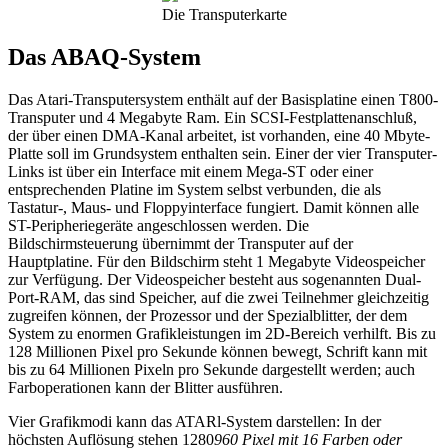
Die Transputerkarte
Das ABAQ-System
Das Atari-Transputersystem enthält auf der Basisplatine einen T800-
Transputer und 4 Megabyte Ram. Ein SCSI-Festplattenanschluß,
der über einen DMA-Kanal arbeitet, ist vorhanden, eine 40 Mbyte-
Platte soll im Grundsystem enthalten sein. Einer der vier Transputer-
Links ist über ein Interface mit einem Mega-ST oder einer
entsprechenden Platine im System selbst verbunden, die als
Tastatur-, Maus- und Floppyinterface fungiert. Damit können alle
ST-Peripheriegeräte angeschlossen werden. Die
Bildschirmsteuerung übernimmt der Transputer auf der
Hauptplatine. Für den Bildschirm steht 1 Megabyte Videospeicher
zur Verfügung. Der Videospeicher besteht aus sogenannten Dual-
Port-RAM, das sind Speicher, auf die zwei Teilnehmer gleichzeitig
zugreifen können, der Prozessor und der Spezialblitter, der dem
System zu enormen Grafikleistungen im 2D-Bereich verhilft. Bis zu
128 Millionen Pixel pro Sekunde können bewegt, Schrift kann mit
bis zu 64 Millionen Pixeln pro Sekunde dargestellt werden; auch
Farboperationen kann der Blitter ausführen.
Vier Grafikmodi kann das ATARl-System darstellen: In der
höchsten Auflösung stehen 1280
960 Pixel mit 16 Farben oder