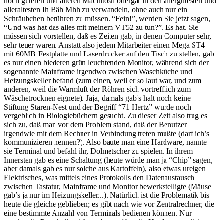
noch guteren und älteren Macintosh odergar in den allergutesten und
alleraltesten Ih Bäh Mhh zu verwandeln, ohne auch nur ein
Schräubchen berühren zu müssen. “Fein!”, werden Sie jetzt sagen,
“Und was hat das alles mit meinem VT52 zu tun?”. Es hat. Sie
müssen sich vorstellen, daß es Zeiten gab, in denen Computer sehr,
sehr teuer waren. Anstatt also jedem Mitarbeiter einen Mega ST4
mit 60MB-Festplatte und Laserdrucker auf den Tisch zu stellen, gab
es nur einen biederen grün leuchtenden Monitor, während sich der
sogenannte Mainframe irgendwo zwischen Waschküche und
Heizungskeller befand (zum einen, weil er so laut war, und zum
anderen, weil die Warmluft der Röhren sich vortrefflich zum
Wäschetrocknen eignete). Jaja, damals gab’s halt noch keine
Stiftung Staren-Nest und der Begriff “71 Hertz” wurde noch
vergeblich in Biologiebüchern gesucht. Zu dieser Zeit also trug es
sich zu, daß man vor dem Problem stand, daß der Benutzer
irgendwie mit dem Rechner in Verbindung treten mußte (darf ich’s
kommunizieren nennen?). Also baute man eine Hardware, nannte
sie Terminal und befahl ihr, Dolmetscher zu spielen. In ihrem
Innersten gab es eine Schaltung (heute würde man ja “Chip” sagen,
aber damals gab es nur solche aus Kartoffeln), also etwas ureigen
Elektrisches, was mittels eines Protokolls den Datenaustausch
zwischen Tastatur, Mainframe und Monitor bewerkstelligte (Mäuse
gab’s ja nur im Heizungskeller...). Natürlich ist die Problematik bis
heute die gleiche geblieben; es gibt nach wie vor Zentralrechner, die
eine bestimmte Anzahl von Terminals bedienen können. Nur