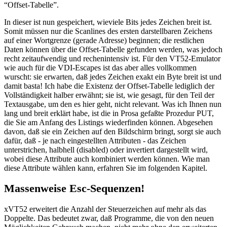
“Offset-Tabelle”.
In dieser ist nun gespeichert, wieviele Bits jedes Zeichen breit ist.
Somit müssen nur die Scanlines des ersten darstellbaren Zeichens
auf einer Wortgrenze (gerade Adresse) beginnen; die restlichen
Daten können über die Offset-Tabelle gefunden werden, was jedoch
recht zeitaufwendig und rechenintensiv ist. Für den VT52-Emulator
wie auch für die VDI-Escapes ist das aber alles vollkommen
wurscht: sie erwarten, daß jedes Zeichen exakt ein Byte breit ist und
damit basta! Ich habe die Existenz der Offset-Tabelle lediglich der
Vollständigkeit halber erwähnt; sie ist, wie gesagt, für den Teil der
Textausgabe, um den es hier geht, nicht relevant. Was ich Ihnen nun
lang und breit erklärt habe, ist die in Prosa gefaßte Prozedur PUT,
die Sie am Anfang des Listings wiederfinden können. Abgesehen
davon, daß sie ein Zeichen auf den Bildschirm bringt, sorgt sie auch
dafür, daß - je nach eingestellten Attributen - das Zeichen
unterstrichen, halbhell (disabled) oder invertiert dargestellt wird,
wobei diese Attribute auch kombiniert werden können. Wie man
diese Attribute wählen kann, erfahren Sie im folgenden Kapitel.
Massenweise Esc-Sequenzen!
xVT52 erweitert die Anzahl der Steuerzeichen auf mehr als das
Doppelte. Das bedeutet zwar, daß Programme, die von den neuen