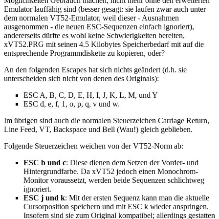
Möglichkeiten Gebrauch machen, nicht mehr ohne den erweiterten
Emulator lauffähig sind (besser gesagt: sie laufen zwar auch unter
dem normalen VT52-Emulator, weil dieser - Ausnahmen
ausgenommen - die neuen ESC-Sequenzen einfach ignoriert),
andererseits dürfte es wohl keine Schwierigkeiten bereiten,
xVT52.PRG mit seinen 4.5 Kilobytes Speicherbedarf mit auf die
entsprechende Programmdiskette zu kopieren, oder?
An den folgenden Escapes hat sich nichts geändert (d.h. sie
unterscheiden sich nicht von denen des Originals):
ESC A, B, C, D, E, H, I, J, K, L, M, und Y
ESC d, e, f, 1, o, p, q, v und w.
Im übrigen sind auch die normalen Steuerzeichen Carriage Return,
Line Feed, VT, Backspace und Bell (Wau!) gleich geblieben.
Folgende Steuerzeichen weichen von der VT52-Norm ab:
ESC b und c
: Diese dienen dem Setzen der Vorder- und
Hintergrundfarbe. Da xVT52 jedoch einen Monochrom-
Monitor voraussetzt, werden beide Sequenzen schlichtweg
ignoriert.
ESC j und k
: Mit der ersten Sequenz kann man die aktuelle
Cursorposition speichern und mit ESC k wieder anspringen.
Insofern sind sie zum Original kompatibel; allerdings gestatten