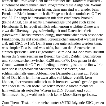
werden die Protokolle nicht mehr nur über die Hardware realisiert -
zunehmend übernehmen auch Programme diese Aufgaben. Womit
wir den Kreis geschlossen hätten, denn nun sind wir wieder beim
Emulator. Bleibt immer noch die Frage nach dem ominösen Offset
von 32. Er hängt halt zusammen mit dem erwähnten Protokoll
(keine Angst, das ist nichts Unanständiges und gibt auch keine
Flensburger!). Es regelt nämlich solch enorm wichtige Dinge wie
etwa die Übertragungsgeschwindigkeit und Datensicherheit
(Stichwort: Checksummenbildung), unterstützt aber auch besondere
Funktionen, die mit speziellen Steuerzeichen ausgelöst werden (wie
z.B. mit ESC, 0x1 B). Damit nun aber unterschieden werden kann,
was simpler Text ist und was nicht, hat man den Steuerzeichen
einfach spezielle Codes zugeordnet. Beim ASCII-Code zum Bleistift
liegen die Steuerzeichen im Bereich bis OxlF, Zahlen, Buchstaben
und Sonderzeichen zwischen 0x20 und 0x7F. Das genau ist der
Grund, warum der Offset unbedingt notwendig ist - ohne ihn würde
man sonst ungewollt ein Steuerzeichen abschicken, was
schlimmstenfalls einen Abbruch der Datenübertragung zur Folge
hätte! Das hätte ich Ihnen zwar alles viel kürzer verklik-kern
können, aber warum sollte ich mich bremsen, wenn’s gerade gut aus
der Feder läuft? Ich hoffe. Sie teilen meine Ansicht, nichts sei
langweiliger als geballtes Wissen im DIN-Format; und vom
Schmunzeln ist ja wohl auch noch keine Muskelfaser gerissen...
Zum Thema Textattribute stehen unter xVT52 folgende ESCapes zu