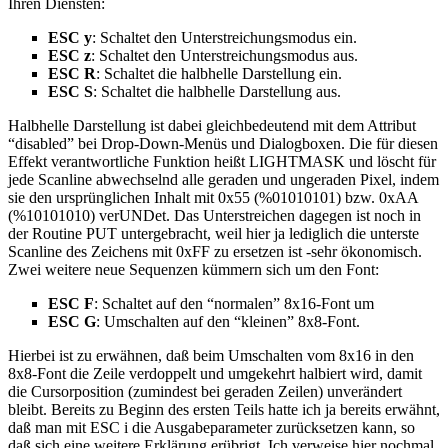
Ihren Diensten:
ESC y
: Schaltet den Unterstreichungsmodus ein.
ESC z
: Schaltet den Unterstreichungsmodus aus.
ESC R
: Schaltet die halbhelle Darstellung ein.
ESC S
: Schaltet die halbhelle Darstellung aus.
Halbhelle Darstellung ist dabei gleichbedeutend mit dem Attribut
“disabled” bei Drop-Down-Menüs und Dialogboxen. Die für diesen
Effekt verantwortliche Funktion heißt LIGHTMASK und löscht für
jede Scanline abwechselnd alle geraden und ungeraden Pixel, indem
sie den ursprünglichen Inhalt mit 0x55 (%01010101) bzw. 0xAA
(%10101010) verUNDet. Das Unterstreichen dagegen ist noch in
der Routine PUT untergebracht, weil hier ja lediglich die unterste
Scanline des Zeichens mit 0xFF zu ersetzen ist -sehr ökonomisch.
Zwei weitere neue Sequenzen kümmern sich um den Font:
ESC F
: Schaltet auf den “normalen” 8x16-Font um
ESC G
: Umschalten auf den “kleinen” 8x8-Font.
Hierbei ist zu erwähnen, daß beim Umschalten vom 8x16 in den
8x8-Font die Zeile verdoppelt und umgekehrt halbiert wird, damit
die Cursorposition (zumindest bei geraden Zeilen) unverändert
bleibt. Bereits zu Beginn des ersten Teils hatte ich ja bereits erwähnt,
daß man mit ESC i die Ausgabeparameter zurücksetzen kann, so
daß sich eine weitere Erklärung erübrigt. Ich verweise hier nochmal