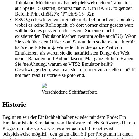
Tabulator. Möchte man also beispielsweise einen Tabulator
auf Spalte 15 setzten, benutzt man z.B. in BASIC folgenden
Befehl: Print chr$(27); "P";chr$(15+32);
ESC Q n
löscht einen an Spalte n-32 befindlichen Tabulator,
wobei es keine Rolle spielt, ob dort vorher einer gesetzt war;
will heißen es passiert nichts, wenn Sie einen nicht
existierenden Tabulator löschen (warum sollte auch??!). Wenn
Sie sich über den Offset von 32 wundem sollten: auch hierfür
hat’s eine Erklärung. Wir reden hier die ganze Zeit von
Emulatoren, als wären sie die natürlichsten Dinge der Welt
neben Bananen und Bühnenlasern! Mal ganz ehrlich: Haben
Sie ‘ne Ahnung, warum es VT52-Emulator heißt?
Geschweige denn, was man sich darunter vorzustellen hat? If
not then read Historie eise goto end.
Verschiedene Schriftattribute
Historie
Beginnen wir der Einfachheit halber wieder mit dem Ende: Ein
Emulator ist die Simulation von Hardware mittels Software, d.h. ein
Programm tut so, als ob, ist es aber gar nicht! So ist es ist
beispielsweise möglich, den guten alten ST per Programm in einen