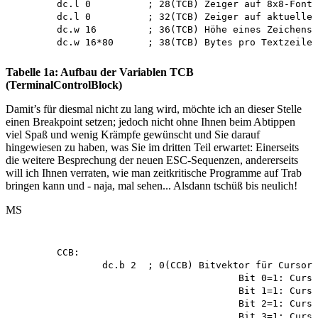
	dc.l 0 		; 28(TCB) Zeiger auf 8x8-Fontdaten (GEM)

	dc.l 0 		; 32(TCB) Zeiger auf aktuellen Font

	dc.w 16 	; 36(TCB) Höhe eines Zeichens in Pixel

Tabelle 1a: Aufbau der Variablen TCB
(TerminalControlBlock)
Damit’s für diesmal nicht zu lang wird, möchte ich an dieser Stelle
einen Breakpoint setzen; jedoch nicht ohne Ihnen beim Abtippen
viel Spaß und wenig Krämpfe gewünscht und Sie darauf
hingewiesen zu haben, was Sie im dritten Teil erwartet: Einerseits
die weitere Besprechung der neuen ESC-Sequenzen, andererseits
will ich Ihnen verraten, wie man zeitkritische Programme auf Trab
bringen kann und - naja, mal sehen... Alsdann tschüß bis neulich!
MS