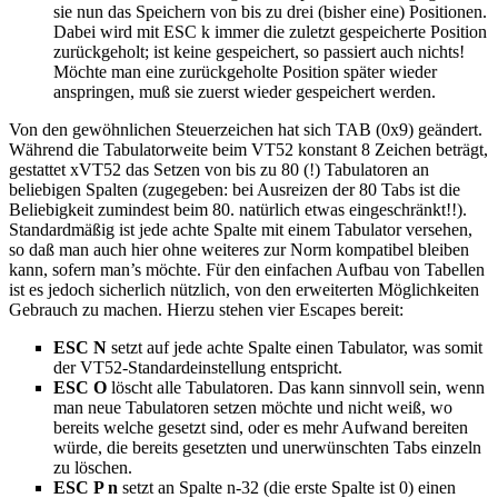
sie nun das Speichern von bis zu drei (bisher eine) Positionen.
Dabei wird mit ESC k immer die zuletzt gespeicherte Position
zurückgeholt; ist keine gespeichert, so passiert auch nichts!
Möchte man eine zurückgeholte Position später wieder
anspringen, muß sie zuerst wieder gespeichert werden.
Von den gewöhnlichen Steuerzeichen hat sich TAB (0x9) geändert.
Während die Tabulatorweite beim VT52 konstant 8 Zeichen beträgt,
gestattet xVT52 das Setzen von bis zu 80 (!) Tabulatoren an
beliebigen Spalten (zugegeben: bei Ausreizen der 80 Tabs ist die
Beliebigkeit zumindest beim 80. natürlich etwas eingeschränkt!!).
Standardmäßig ist jede achte Spalte mit einem Tabulator versehen,
so daß man auch hier ohne weiteres zur Norm kompatibel bleiben
kann, sofern man’s möchte. Für den einfachen Aufbau von Tabellen
ist es jedoch sicherlich nützlich, von den erweiterten Möglichkeiten
Gebrauch zu machen. Hierzu stehen vier Escapes bereit:
ESC N
setzt auf jede achte Spalte einen Tabulator, was somit
der VT52-Standardeinstellung entspricht.
ESC O
löscht alle Tabulatoren. Das kann sinnvoll sein, wenn
man neue Tabulatoren setzen möchte und nicht weiß, wo
bereits welche gesetzt sind, oder es mehr Aufwand bereiten
würde, die bereits gesetzten und unerwünschten Tabs einzeln
zu löschen.
ESC P n
setzt an Spalte n-32 (die erste Spalte ist 0) einen