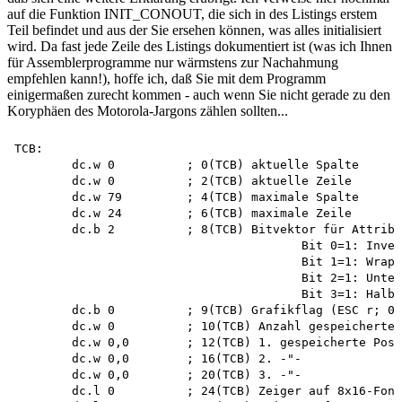
auf die Funktion INIT_CONOUT, die sich in des Listings erstem
Teil befindet und aus der Sie ersehen können, was alles initialisiert
wird. Da fast jede Zeile des Listings dokumentiert ist (was ich Ihnen
für Assemblerprogramme nur wärmstens zur Nachahmung
empfehlen kann!), hoffe ich, daß Sie mit dem Programm
einigermaßen zurecht kommen - auch wenn Sie nicht gerade zu den
Koryphäen des Motorola-Jargons zählen sollten...
TCB: 

	dc.w 0 		; 0(TCB) aktuelle Spalte

	dc.w 0 		; 2(TCB) aktuelle Zeile

	dc.w 79 	; 4(TCB) maximale Spalte

	dc.w 24 	; 6(TCB) maximale Zeile

	dc.b 2		; 8(TCB) Bitvektor für Attribute:

					Bit 0=1: Invertieren ein (ESC p)  

					Bit 1=1: Wrapping ein (ESC v)

					Bit 2=1: Unterstrich ein (ESC y)  

					Bit 3=1: Halbhell ein (ESC R) 

	dc.b 0		; 9(TCB) Grafikflag (ESC r; 0=aus, -1=ein)

	dc.w 0		; 10(TCB) Anzahl gespeicherter Cursorpositionen (ESC j)

	dc.w 0,0 	; 12(TCB) 1. gespeicherte Position (x, y)

	dc.w 0,0 	; 16(TCB) 2. -"-

	dc.w 0,0 	; 20(TCB) 3. -"-

	dc.l 0 		; 24(TCB) Zeiger auf 8x16-Fontdaten (GEM).
