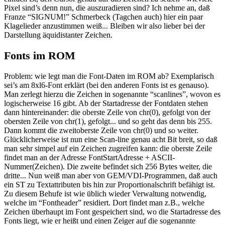
Pixel sind’s denn nun, die auszuradieren sind? Ich nehme an, daß
Franze “SIGNUM!” Schmerbeck (Tagchen auch) hier ein paar
Klagelieder anzustimmen weiß... Bleiben wir also lieber bei der
Darstellung äquidistanter Zeichen.
Fonts im ROM
Problem: wie legt man die Font-Daten im ROM ab? Exemplarisch
sei’s am 8xl6-Font erklärt (bei den anderen Fonts ist es genauso).
Man zerlegt hierzu die Zeichen in sogenannte “scanlines”, wovon es
logischerweise 16 gibt. Ab der Startadresse der Fontdaten stehen
dann hintereinander: die oberste Zeile von chr(0), gefolgt von der
obersten Zeile von chr(1), gefolgt... und so geht das denn bis 255.
Dann kommt die zweitoberste Zeile von chr(0) und so weiter.
Glücklicherweise ist nun eine Scan-line genau acht Bit breit, so daß
man sehr simpel auf ein Zeichen zugreifen kann: die oberste Zeile
findet man an der Adresse FontStartAdresse + ASCII-
Nummer(Zeichen). Die zweite befindet sich 256 Bytes weiter, die
dritte... Nun weiß man aber von GEM/VDI-Programmen, daß auch
ein ST zu Textattributen bis hin zur Proportionalschrift befähigt ist.
Zu diesem Behufe ist wie üblich wieder Verwaltung notwendig,
welche im “Fontheader” residiert. Dort findet man z.B., welche
Zeichen überhaupt im Font gespeichert sind, wo die Startadresse des
Fonts liegt, wie er heißt und einen Zeiger auf die sogenannte