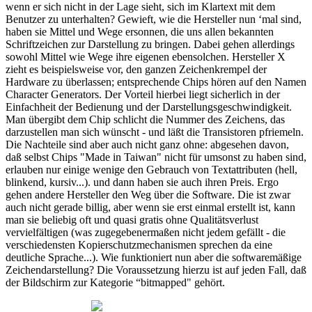
wenn er sich nicht in der Lage sieht, sich im Klartext mit dem
Benutzer zu unterhalten? Gewieft, wie die Hersteller nun ‘mal sind,
haben sie Mittel und Wege ersonnen, die uns allen bekannten
Schriftzeichen zur Darstellung zu bringen. Dabei gehen allerdings
sowohl Mittel wie Wege ihre eigenen ebensolchen. Hersteller X
zieht es beispielsweise vor, den ganzen Zeichenkrempel der
Hardware zu überlassen; entsprechende Chips hören auf den Namen
Character Generators. Der Vorteil hierbei liegt sicherlich in der
Einfachheit der Bedienung und der Darstellungsgeschwindigkeit.
Man übergibt dem Chip schlicht die Nummer des Zeichens, das
darzustellen man sich wünscht - und läßt die Transistoren pfriemeln.
Die Nachteile sind aber auch nicht ganz ohne: abgesehen davon,
daß selbst Chips "Made in Taiwan" nicht für umsonst zu haben sind,
erlauben nur einige wenige den Gebrauch von Textattributen (hell,
blinkend, kursiv...). und dann haben sie auch ihren Preis. Ergo
gehen andere Hersteller den Weg über die Software. Die ist zwar
auch nicht gerade billig, aber wenn sie erst einmal erstellt ist, kann
man sie beliebig oft und quasi gratis ohne Qualitätsverlust
vervielfältigen (was zugegebenermaßen nicht jedem gefällt - die
verschiedensten Kopierschutzmechanismen sprechen da eine
deutliche Sprache...). Wie funktioniert nun aber die softwaremäßige
Zeichendarstellung? Die Voraussetzung hierzu ist auf jeden Fall, daß
der Bildschirm zur Kategorie “bitmapped" gehört.