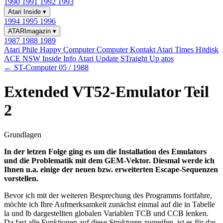
1990
1991
1992
1993
Atari Inside
▾
1994
1995
1996
ATARImagazin
▾
1987
1988
1989
Atari Phile
Happy Computer
Computer Kontakt
Atari Times
Hitdisk
ACE NSW Inside Info
Atari Update
STraight Up
atos
← ST-Computer 05 / 1988
Extended VT52-Emulator Teil
2
Grundlagen
In der letzen Folge ging es um die Installation des Emulators
und die Problematik mit dem GEM-Vektor. Diesmal werde ich
Ihnen u.a. einige der neuen bzw. erweiterten Escape-Sequenzen
vorstellen.
Bevor ich mit der weiteren Besprechung des Programms fortfahre,
möchte ich Ihre Aufmerksamkeit zunächst einmal auf die in Tabelle
la und lb dargestellten globalen Variablen TCB und CCB lenken.
Da fast alle Funktionen auf diese Strukturen zugreifen, ist es für das