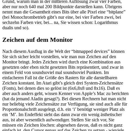
Grund, warum man in der mittleren Auflösung zwar vier Farben,
aber nur noch 640 mal 200 Bildpunkte darstellen kann. Übrigens
nennt man die Gesamtheit eines Bits über alle Pixel eine “bitplane”
(bei Monochrombetrieb gibt’s nur eine, bei vier Farben zwei, bei
sechzehn Farben vier, bei... na, Sie wissen schon: Logarithmus
dualis und so).
Zeichen auf dem Monitor
Nach diesem Ausflug in die Welt der “bitmapped devices” können
Sie sich sicher leicht vorstellen, wie man nun Zeichen auf den
Monitor bringt. Jedes Zeichen wird durch eine Kombination aus
gesetzten oder eben nicht gesetzten Bits repräsentiert, und zwar in
einem Feld von soundsoviel mal soundsoviel Punkten. Im
einfacheren Fall ist die Größe des Rasters für alle darstellbaren
Zeichen konstant. Im Atari gibt’s gleich drei System-Zeichensätze
(Fonts), bei denen dies so gelöst ist (6x6,8x8 und 8x16). Daß es
aber auch anders geht, wissen Kenner von Apple’s Mac zu berichten
(hat da jemand Aladin gesagt?). Bei diesen Rechnern hat man nicht
nur beliebig viele Zeichensätze zur Verfügung, sie sind auch alle für
Proportionalschrift ausgelegt, d.h. ein ‘i’ benötigt weniger Platz als
ein ‘M’. Im Endeffekt sieht das dann zwar ein wenig ästhetischer
aus, ist aber wesentlich aufwendiger. Stellen Sie sich vor, Sie
müssen ein Zeichen löschen: abgesehen davon, daß es nicht ganz
einfach ist, den Cursor genau auf das Zeichen zu setzen - wieviele