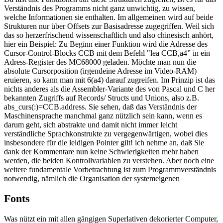
Verständnis des Programms nicht ganz unwichtig, zu wissen,
welche Informationen sie enthalten. Im allgemeinen wird auf beide
Strukturen nur über Offsets zur Basisadresse zugegriffen. Weil sich
das so herzerfrischend wissenschaftlich und also chinesisch anhört,
hier ein Beispiel: Zu Beginn einer Funktion wird die Adresse des
Cursor-Control-Blocks CCB mit dem Befehl "lea CCB,a4” in ein
Adress-Register des MC68000 geladen. Möchte man nun die
absolute Cursorposition (irgendeine Adresse im Video-RAM)
eruieren, so kann man mit 6(a4) darauf zugreifen. Im Prinzip ist das
nichts anderes als die Assembler-Variante des von Pascal und C her
bekannten Zugriffs auf Records/ Structs und Unions, also z.B.
abs_curs(:)=CCB.address. Sie sehen, daß das Verständnis der
Maschinensprache manchmal ganz nützlich sein kann, wenn es
darum geht, sich abstrakte und damit nicht immer leicht
verständliche Sprachkonstrukte zu vergegenwärtigen, wobei dies
insbesondere für die leidigen Pointer gilt! ich nehme an, daß Sie
dank der Kommentare nun keine Schwierigkeiten mehr haben
werden, die beiden Kontrollvariablen zu verstehen. Aber noch eine
weitere fundamentale Vorbetrachtung ist zum Programmverständnis
notwendig, nämlich die Organisation der systemeigenen
Fonts
Was nützt ein mit allen gängigen Superlativen dekorierter Computer,