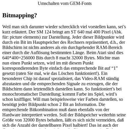
Umschalten vom GEM-Fonts
Bitmapping?
Weil man sich darunter wieder schrecklich viel vorstellen kann, sei’s
kurz erläutert. Der SM 124 bringt am ST 640 mal 400 Pixel (Abk.
für: picture elements) zur Darstellung. Jeder dieser Bildpunkte wird
durch ein Bit im Hauptspeicher des Rechners repräsentiert, d.h., der
Bildschirm ist nichts anderes als ein durchgehender RAM-Bereich
einer durch die Auflösung bestimmten Länge. Beim Atari sind dies
640*400=256000 Bits durch 8 macht 32000 Bytes. Möchte man
nun einen Punkt setzen, wird im mit diesem Punkt
korrespondierenden Byte einfach das entsprechende Bit auf “1”
gesetzt (raten Sie mal, wie das Löschen funktioniert!). Ein
besonderer Chip ist darauf spezialisiert, das Video-RAM ständig
abzutasten und die entsprechenden Signale zu erzeugen, die der
Bildschirm dann letztendlich darstellen kann. So funktioniert’s bei
monochromatischer Darstellung; kommt Farbe ins Spiel, wird’s
schon kniffliger. Will man beispielsweise vier Farben darstellen, so
benötigt jeder Bildpunkt schon 2 Bit an Information. Die
entsprechende Bitkombination muß dann ebenfalls von der
Hardware interpretiert werden. Soll der Bildspeicher weiterhin seine
Größe von 32000 Bytes behalten, läßt es sich nicht vermeiden, daß
sich die Anzahl der darstellbaren Pixel halbiert! Das ist auch der