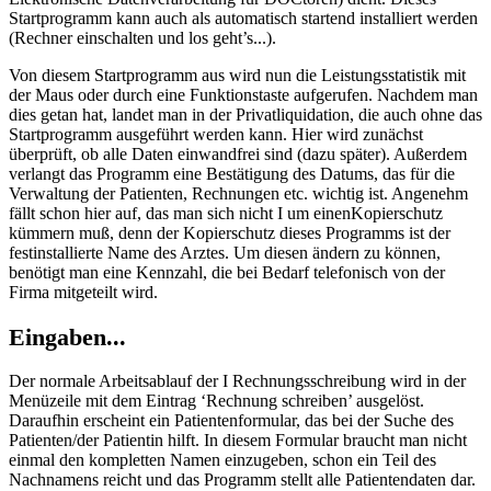
Startprogramm kann auch als automatisch startend installiert werden
(Rechner einschalten und los geht’s...).
Von diesem Startprogramm aus wird nun die Leistungsstatistik mit
der Maus oder durch eine Funktionstaste aufgerufen. Nachdem man
dies getan hat, landet man in der Privatliquidation, die auch ohne das
Startprogramm ausgeführt werden kann. Hier wird zunächst
überprüft, ob alle Daten einwandfrei sind (dazu später). Außerdem
verlangt das Programm eine Bestätigung des Datums, das für die
Verwaltung der Patienten, Rechnungen etc. wichtig ist. Angenehm
fällt schon hier auf, das man sich nicht I um einenKopierschutz
kümmern muß, denn der Kopierschutz dieses Programms ist der
festinstallierte Name des Arztes. Um diesen ändern zu können,
benötigt man eine Kennzahl, die bei Bedarf telefonisch von der
Firma mitgeteilt wird.
Eingaben...
Der normale Arbeitsablauf der I Rechnungsschreibung wird in der
Menüzeile mit dem Eintrag ‘Rechnung schreiben’ ausgelöst.
Daraufhin erscheint ein Patientenformular, das bei der Suche des
Patienten/der Patientin hilft. In diesem Formular braucht man nicht
einmal den kompletten Namen einzugeben, schon ein Teil des
Nachnamens reicht und das Programm stellt alle Patientendaten dar.