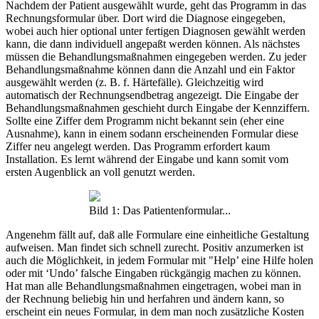
Nachdem der Patient ausgewählt wurde, geht das Programm in das
Rechnungsformular über. Dort wird die Diagnose eingegeben,
wobei auch hier optional unter fertigen Diagnosen gewählt werden
kann, die dann individuell angepaßt werden können. Als nächstes
müssen die Behandlungsmaßnahmen eingegeben werden. Zu jeder
Behandlungsmaßnahme können dann die Anzahl und ein Faktor
ausgewählt werden (z. B. f. Härtefälle). Gleichzeitig wird
automatisch der Rechnungsendbetrag angezeigt. Die Eingabe der
Behandlungsmaßnahmen geschieht durch Eingabe der Kennziffern.
Sollte eine Ziffer dem Programm nicht bekannt sein (eher eine
Ausnahme), kann in einem sodann erscheinenden Formular diese
Ziffer neu angelegt werden. Das Programm erfordert kaum
Installation. Es lernt während der Eingabe und kann somit vom
ersten Augenblick an voll genutzt werden.
Bild 1: Das Patientenformular...
Angenehm fällt auf, daß alle Formulare eine einheitliche Gestaltung
aufweisen. Man findet sich schnell zurecht. Positiv anzumerken ist
auch die Möglichkeit, in jedem Formular mit "Help’ eine Hilfe holen
oder mit ‘Undo’ falsche Eingaben rückgängig machen zu können.
Hat man alle Behandlungsmaßnahmen eingetragen, wobei man in
der Rechnung beliebig hin und herfahren und ändern kann, so
erscheint ein neues Formular, in dem man noch zusätzliche Kosten