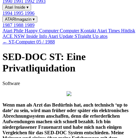
1990
1991
1992
1993
Atari Inside
▾
1994
1995
1996
ATARImagazin
▾
1987
1988
1989
Atari Phile
Happy Computer
Computer Kontakt
Atari Times
Hitdisk
ACE NSW Inside Info
Atari Update
STraight Up
atos
← ST-Computer 05 / 1988
SED-DOC ST: Eine
Privatliquidation
Software
Wenn man als Arzt das Bedürfnis hat, auch technisch ‘up to
date’ zu sein, wird man früher oder später ein elektronisches
Abrechnungssystem anschaffen, denn die erforderlichen
Aufwendungen machen sich schnell bezahlt. Ich bin
niedergelassener Frauenarzt und habe mich nach einigen
Vergleichen für das SED-DOC System entschieden. Meine