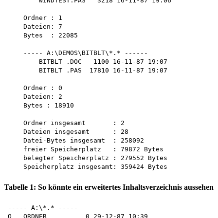
        WINDTEST.PAS   3218 16-11-87 19:06

    Ordner : 1 

    Dateien: 7 

    Bytes  : 22085

    ----- A:\DEMOS\BITBLT\*.* ------

        BITBLT .DOC   1100 16-11-87 19:07

        BITBLT .PAS  17810 16-11-87 19:07

    Ordner : 0 

    Dateien: 2 

    Bytes : 18910

    Ordner insgesamt       : 2

    Dateien insgesamt      : 28

    Datei-Bytes insgesamt  : 258092

    freier Speicherplatz   : 79872 Bytes

    belegter Speicherplatz : 279552 Bytes 

Tabelle 1: So könnte ein erweitertes Inhaltsverzeichnis aussehen
----- A:\*.* -----

O   ORDNER          0 29-12-87 10:39
