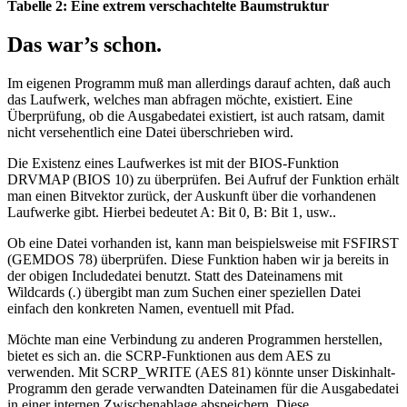
Tabelle 2: Eine extrem verschachtelte Baumstruktur
Das war’s schon.
Im eigenen Programm muß man allerdings darauf achten, daß auch
das Laufwerk, welches man abfragen möchte, existiert. Eine
Überprüfung, ob die Ausgabedatei existiert, ist auch ratsam, damit
nicht versehentlich eine Datei überschrieben wird.
Die Existenz eines Laufwerkes ist mit der BIOS-Funktion
DRVMAP (BIOS 10) zu überprüfen. Bei Aufruf der Funktion erhält
man einen Bitvektor zurück, der Auskunft über die vorhandenen
Laufwerke gibt. Hierbei bedeutet A: Bit 0, B: Bit 1, usw..
Ob eine Datei vorhanden ist, kann man beispielsweise mit FSFIRST
(GEMDOS 78) überprüfen. Diese Funktion haben wir ja bereits in
der obigen Includedatei benutzt. Statt des Dateinamens mit
Wildcards (
.
) übergibt man zum Suchen einer speziellen Datei
einfach den konkreten Namen, eventuell mit Pfad.
Möchte man eine Verbindung zu anderen Programmen herstellen,
bietet es sich an. die SCRP-Funktionen aus dem AES zu
verwenden. Mit SCRP_WRITE (AES 81) könnte unser Diskinhalt-
Programm den gerade verwandten Dateinamen für die Ausgabedatei
in einer internen Zwischenablage abspeichern. Diese