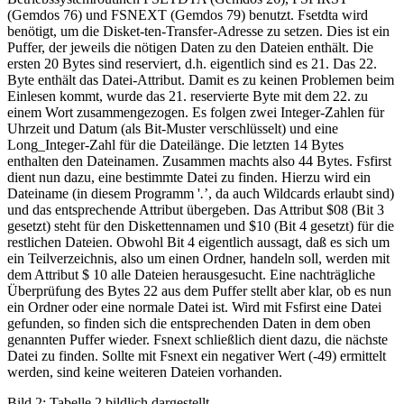
(Gemdos 76) und FSNEXT (Gemdos 79) benutzt. Fsetdta wird
benötigt, um die Disket-ten-Transfer-Adresse zu setzen. Dies ist ein
Puffer, der jeweils die nötigen Daten zu den Dateien enthält. Die
ersten 20 Bytes sind reserviert, d.h. eigentlich sind es 21. Das 22.
Byte enthält das Datei-Attribut. Damit es zu keinen Problemen beim
Einlesen kommt, wurde das 21. reservierte Byte mit dem 22. zu
einem Wort zusammengezogen. Es folgen zwei Integer-Zahlen für
Uhrzeit und Datum (als Bit-Muster verschlüsselt) und eine
Long_Integer-Zahl für die Dateilänge. Die letzten 14 Bytes
enthalten den Dateinamen. Zusammen machts also 44 Bytes. Fsfirst
dient nun dazu, eine bestimmte Datei zu finden. Hierzu wird ein
Dateiname (in diesem Programm '
.
’, da auch Wildcards erlaubt sind)
und das entsprechende Attribut übergeben. Das Attribut $08 (Bit 3
gesetzt) steht für den Diskettennamen und $10 (Bit 4 gesetzt) für die
restlichen Dateien. Obwohl Bit 4 eigentlich aussagt, daß es sich um
ein Teilverzeichnis, also um einen Ordner, handeln soll, werden mit
dem Attribut $ 10 alle Dateien herausgesucht. Eine nachträgliche
Überprüfung des Bytes 22 aus dem Puffer stellt aber klar, ob es nun
ein Ordner oder eine normale Datei ist. Wird mit Fsfirst eine Datei
gefunden, so finden sich die entsprechenden Daten in dem oben
genannten Puffer wieder. Fsnext schließlich dient dazu, die nächste
Datei zu finden. Sollte mit Fsnext ein negativer Wert (-49) ermittelt
werden, sind keine weiteren Dateien vorhanden.
Bild 2: Tabelle 2 bildlich dargestellt