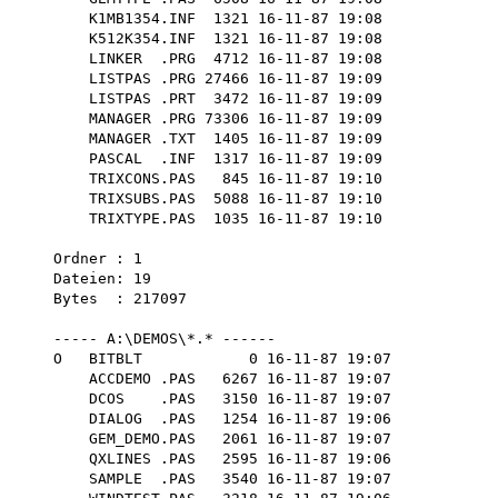
        K1MB1354.INF  1321 16-11-87 19:08

        K512K354.INF  1321 16-11-87 19:08

        LINKER  .PRG  4712 16-11-87 19:08

        LISTPAS .PRG 27466 16-11-87 19:09

        LISTPAS .PRT  3472 16-11-87 19:09

        MANAGER .PRG 73306 16-11-87 19:09

        MANAGER .TXT  1405 16-11-87 19:09

        PASCAL  .INF  1317 16-11-87 19:09

        TRIXCONS.PAS   845 16-11-87 19:10

        TRIXSUBS.PAS  5088 16-11-87 19:10

        TRIXTYPE.PAS  1035 16-11-87 19:10

    Ordner : 1 

    Dateien: 19 

    Bytes  : 217097

    ----- A:\DEMOS\*.* ------

    O   BITBLT            0 16-11-87 19:07

        ACCDEMO .PAS   6267 16-11-87 19:07

        DCOS    .PAS   3150 16-11-87 19:07

        DIALOG  .PAS   1254 16-11-87 19:06

        GEM_DEMO.PAS   2061 16-11-87 19:07

        QXLINES .PAS   2595 16-11-87 19:06

        SAMPLE  .PAS   3540 16-11-87 19:07
