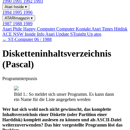
1990
1991
1992
1993
Atari Inside
▾
1994
1995
1996
ATARImagazin
▾
1987
1988
1989
Atari Phile
Happy Computer
Computer Kontakt
Atari Times
Hitdisk
ACE NSW Inside Info
Atari Update
STraight Up
atos
← ST-Computer 06 / 1988
Disketteninhaltsverzeichnis
(Pascal)
Programmierpraxis
Bild 1.: So meldet sich unser Programm. Es kann dann
ein Name für die Liste angegeben werden
Wer hat sich wohl noch nicht gewünscht, das komplette
Inhaltsverzeichnis einer Diskette (oder Partition einer
Harddisk) komplett auslesen zu können und als ASCII-Datei
weiterzuverwenden? Das hier vorgestellte Programm löst das