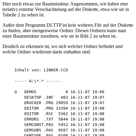
Hier noch etwas zur Baumstruktur. Angenommen, wir haben eine
(relativ) extreme Verschachtelung auf der Diskette, etwa wie sie in
Tabelle 2 zu sehen ist.
Außer dem Programm DI.TTP ist kein weiteres File auf der Diskette
zu finden, aber mengenweise Ordner. Diesen Ordnern kann man
einer Baumstruktur zuordnen, wie sie in Bild 2 zu sehen ist.
Deutlich zu erkennen ist, wo sich welcher Ordner befindet und
welche Ordner wiederum darin enthalten sind.
    Inhalt von: LINKER.CCD

    ----- A:\*.* ------

    O   DEMOS            0 16-11-87 19:06

        DESKTOP .INF   483 16-11-87 19:07

        DRUCKER .PRG 29059 16-11-87 19:07

        EDITOR  .PRG 33394 16-11-87 19:08

        EDITOR  .RSC  5562 16-11-87 19:08

        ERRORS  .TXT  5844 16-11-87 19:08

        GEMCONST.PAS  5452 16-11-87 19:08

        GEMSUBS .PAS  9507 16-11-87 19:08

        GEMTYPE .PAS  6508 16-11-87 19:08
