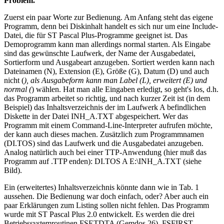
Problem.
Zuerst ein paar Worte zur Bedienung. Am Anfang steht das eigene
Programm, denn bei Diskinhalt handelt es sich nur um eine Include-
Datei, die für ST Pascal Plus-Programme geeignet ist. Das
Demoprogramm kann man allerdings normal starten. Als Eingabe
sind das gewünschte Laufwerk, der Name der Ausgabedatei,
Sortierform und Ausgabeart anzugeben. Sortiert werden kann nach
Dateinamen (N), Extension (E), Größe (G), Datum (D) und auch
nicht (
), als Ausgabeform kann man Label (L), erweitert (E) und
normal (
) wählen. Hat man alle Eingaben erledigt, so geht's los, d.h.
das Programm arbeitet so richtig, und nach kurzer Zeit ist (in dem
Beispiel) das Inhaltsverzeichnis der im Laufwerk A befindlichen
Diskette in der Datei INH_A.TXT abgespeichert. Wer das
Programm mit einem Command-Line-Interpreter aufrufen möchte,
der kann auch dieses machen. Zusätzlich zum Programmnamen
(DI.TOS) sind das Laufwerk und die Ausgabedatei anzugeben.
Analog natürlich auch bei einer TTP-Anwendung (hier muß das
Programm auf .TTP enden): DI.TOS A E:\INH_A.TXT (siehe
Bild).
Ein (erweitertes) Inhaltsverzeichnis könnte dann wie in Tab. 1
aussehen. Die Bedienung war doch einfach, oder? Aber auch ein
paar Erklärungen zum Listing sollen nicht fehlen. Das Programm
wurde mit ST Pascal Plus 2.0 entwickelt. Es werden die drei
Betriebssystemroutinen FSETDTA (Gemdos 26), FSFIRST