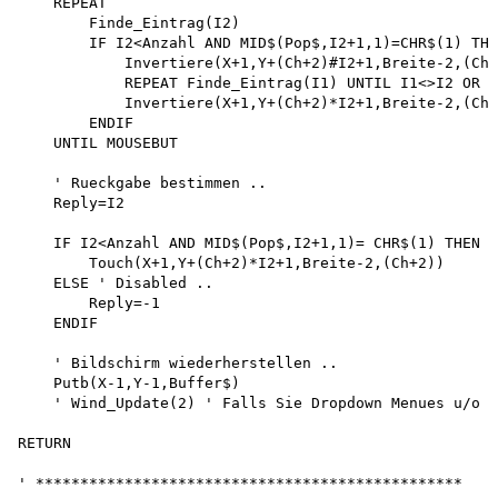
    REPEAT

        Finde_Eintrag(I2)

        IF I2<Anzahl AND MID$(Pop$,I2+1,1)=CHR$(1) THE
            Invertiere(X+1,Y+(Ch+2)#I2+1,Breite-2,(Ch+
            REPEAT Finde_Eintrag(I1) UNTIL I1<>I2 OR M
            Invertiere(X+1,Y+(Ch+2)*I2+1,Breite-2,(Ch+
        ENDIF 

    UNTIL MOUSEBUT

    ' Rueckgabe bestimmen ..

    Reply=I2

    IF I2<Anzahl AND MID$(Pop$,I2+1,1)= CHR$(1) THEN 

        Touch(X+1,Y+(Ch+2)*I2+1,Breite-2,(Ch+2))

    ELSE ' Disabled ..

        Reply=-1

    ENDIF

    ' Bildschirm wiederherstellen ..

    Putb(X-1,Y-1,Buffer$)

    ' Wind_Update(2) ' Falls Sie Dropdown Menues u/o W
RETURN

' ************************************************
