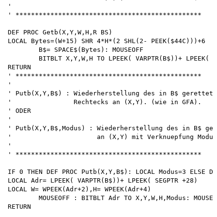
'

' ************************************************

DEF PROC Getb(X,Y,W,H,R BS)

LOCAL Bytes=(W+15) SHR 4*H*(2 SHL(2- PEEK($44C)))+6 

	B$= SPACE$(Bytes): MOUSEOFF

	BITBLT X,Y,W,H TO LPEEK( VARPTR(B$))+ LPEEK( SEGPTR+28): MOUSEON 

RETURN

' ************************************************

'

' Putb(X,Y,B$) : Wiederherstellung des in B$ gerettete
'                Rechtecks an (X,Y). (wie in GFA).

' ODER

'

' Putb(X,Y,B$,Modus) : Wiederherstellung des in B$ ger
'                      an (X,Y) mit Verknuepfung Modus

'

' ************************************************

IF 0 THEN DEF PROC Putb(X,Y,B$): LOCAL Modus=3 ELSE DE
LOCAL Adr= LPEEK( VARPTR(B$))+ LPEEK( SEGPTR +28)

LOCAL W= WPEEK(Adr+2),H= WPEEK(Adr+4)

	MOUSEOFF : BITBLT Adr TO X,Y,W,H,Modus: MOUSEON 
