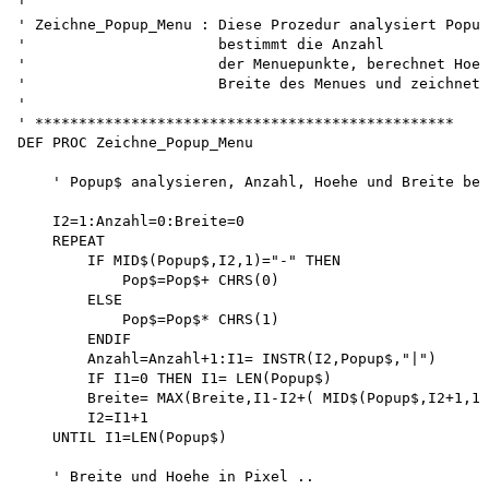
'

' Zeichne_Popup_Menu : Diese Prozedur analysiert Popup
'                      bestimmt die Anzahl

'                      der Menuepunkte, berechnet Hoeh
'                      Breite des Menues und zeichnet 
'

' ************************************************

DEF PROC Zeichne_Popup_Menu

    ' Popup$ analysieren, Anzahl, Hoehe und Breite ber
    I2=1:Anzahl=0:Breite=0

    REPEAT

        IF MID$(Popup$,I2,1)="-" THEN 

            Pop$=Pop$+ CHRS(0)

        ELSE

            Pop$=Pop$* CHRS(1)

        ENDIF

        Anzahl=Anzahl+1:I1= INSTR(I2,Popup$,"|")

        IF I1=0 THEN I1= LEN(Popup$)

        Breite= MAX(Breite,I1-I2+( MID$(Popup$,I2+1,1)
        I2=I1+1 

    UNTIL I1=LEN(Popup$)

    ' Breite und Hoehe in Pixel ..
