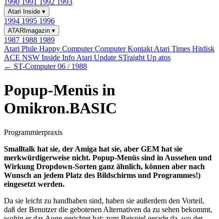
1990
1991
1992
1993
Atari Inside
▾
1994
1995
1996
ATARImagazin
▾
1987
1988
1989
Atari Phile
Happy Computer
Computer Kontakt
Atari Times
Hitdisk
ACE NSW Inside Info
Atari Update
STraight Up
atos
← ST-Computer 06 / 1988
Popup-Menüs in
Omikron.BASIC
Programmierpraxis
Smalltalk hat sie, der Amiga hat sie, aber GEM hat sie
merkwürdigerweise nicht. Popup-Menüs sind in Aussehen und
Wirkung Dropdown-Sorten ganz ähnlich, können aber nach
Wunsch an jedem Platz des Bildschirms und Programmes!)
eingesetzt werden.
Da sie leicht zu handhaben sind, haben sie außerdem den Vorteil,
daß der Benutzer die gebotenen Alternativen da zu sehen bekommt,
wohin er das Auge gerichtet hat: zum Beispiel gerade da, wo der