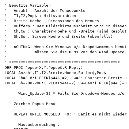
'

' Benutzte Variablen

'   Anzahl : Anzahl der Menuepunkte 

'   I1,I2,Pop$ : Hilfsvariablen 

'   Breite.Hoehe : Dimensionen des Menues

'   Buffer$ : Der Bildschirmausschnitt wird in diesen 
'   Ch,Cw : Charakter-Hoehe und -Breite (sind Resoluti
'   Sh,Sw : Screen Hoehe und Breite (ebenfalls).

'

'   ACHTUNG! Wenn Sie Windows u/o Dropdownmenus benutz
'            müssen Sie die REMs vor den Wind_Update A
'

' ************************************************

DEF PROC Popup(X,Y,Popup$,R Reply)

LOCAL Anzahl,I1,I2,Breite,Hoehe,Buffer$,Pop$

LOCAL Ch=8-8*( PEEK($44C)=2),Cw=8' Character-Breite un
LOCAL Sh=200-200*( PEEK($44C=2),Sw=640*( PEEK($44C)=0)
    ' Wind_Update(3) * Falls Sie Dropdown-Menues u/o W
    Zeichne_Popup_Menu

    REPEAT UNTIL MOUSEBUT =0: ' Damit es nicht wieder 
    ' Mausueberwachung ..
