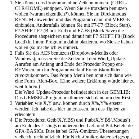
Sie können das Programm ohne Zeilennummern (CTRL-
CLR/HOME) eintippen. Wenn Sie sie trotzdem benutzen
wollen (warum eigentlich?), können Sie im Direktmodus
RENUM anwenden und das Programm dann mit MERGE
einbinden. Andernfalls können Sie mit F7-F7 (Block Start),
F7-SHIFT F7 (Block End) und F7-F8 (Block Save) die
Prozeduren abspeichern und darauf mit F7-SHIFT F8 (Block
Load) in Ihrem Programm dahin plazieren, wo Sie sie haben
wollen (so mache ich es immer).
Falls Sie das AES benutzen (Dropdown-Menüs oder
Windows), müssen Sie die Zeilen mit den Wind_Update-
Anrufen am Anfang und Ende der Prozedur Popup ent-
REMmen, um im Programmverlauf Ereigniskonflikten
zuvorzukommen. Das Popup-Menü benimmt sich dann wie
eine Form_Alert-Box. (Eine weitere Erklärung würde hier zu
weit führen.)
Die Wind_Update-Prozedur befindet sich in der GEMLIB;
Das GEMSEL-Programm kümmert sich dann um den Rest.
Variablen wie X,Y usw. können durch X%,Y% ersetzt
werden. Ich habe das hier unterlassen, um das Tippen zu
erleichtern.
Die Prozeduren Getb(X,Y,B$) und Putb(X,Y.B$[,Modus])
am Ende des Listings emulieren den Get- und Put-Befehl des
GFA-BASICs. Dies ist bei GFA-Omikron-Übersetzungen
vielleicht recht nützlich. Für Nicht-Omikronianer sei gesagt,