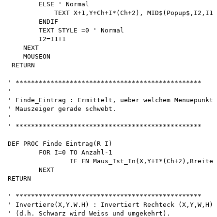
        ELSE ' Normal

            TEXT X+1,Y+Ch+I*(Ch+2), MID$(Popup$,I2,I1-
        ENDIF

        TEXT STYLE =0 ' Normal 

        I2=I1+1 

    NEXT 

    MOUSEON 

 RETURN

' ************************************************

'

' Finde_Eintrag : Ermittelt, ueber welchem Menuepunkt 
' Mauszeiger gerade schwebt.

'

' ************************************************

DEF PROC Finde_Eintrag(R I)

	FOR I=0 TO Anzahl-1 

		IF FN Maus_Ist_In(X,Y+I*(Ch+2),Breite,(Ch+2)) THEN EXIT

	NEXT

RETURN

' ************************************************

' Invertiere(X,Y.W.H) : Invertiert Rechteck (X,Y,W,H) 

' (d.h. Schwarz wird Weiss und umgekehrt).
