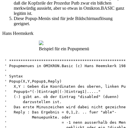
daß die Kopfzeile der Prozedur Putb zwar ein bißchen
merkwürdig aussieht, aber so etwas in Omikron.BASIC ganz
legitim ist.
Diese Popup-Menüs sind für jede Bildschirmauflösung
geeignet.
Hans Heemskerk
Beispiel für ein Popupmenü
' ****************************************************

' Popupmenues in OMIKRON.Basic (c) Hans Heemskerk 1988
'

' Syntax

' Popup(X,Y,Popup$,Reply)

'   X,Y : Geben die Koordinaten des oberen, linken Pun
'   Popup$="(-)Eintrag0|(-)Eintrag1|....."

'   (-) gibt an. ob der Eintrag "disabled" (duenn)

'       darzustellen ist.

'   Das erste Minuszeichen wird dabei nicht gezeichnet
'   Reply : Das Ergebnis = 0,1,2. .. fuer "able"-

'           Menuepunkte. oder 

'                        = -1 nenn ausserhalb des Menu
'                          geklickt oder ein "disabled