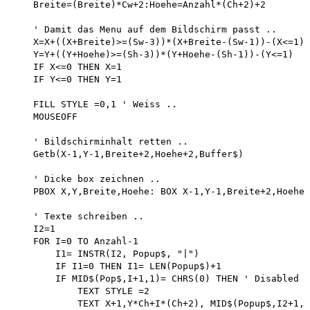
    Breite=(Breite)*Cw+2:Hoehe=Anzahl*(Ch+2)+2

    ' Damit das Menu auf dem Bildschirm passt ..

    X=X+((X+Breite)>=(Sw-3))*(X+Breite-(Sw-1))-(X<=1)

    Y=Y+((Y+Hoehe)>=(Sh-3))*(Y+Hoehe-(Sh-1))-(Y<=1)

    IF X<=0 THEN X=1 

    IF Y<=0 THEN Y=1

    FILL STYLE =0,1 ' Weiss ..

    MOUSEOFF

    ' Bildschirminhalt retten ..

    Getb(X-1,Y-1,Breite+2,Hoehe+2,Buffer$)

    ' Dicke box zeichnen ..

    PBOX X,Y,Breite,Hoehe: BOX X-1,Y-1,Breite+2,Hoehe+
    ' Texte schreiben ..

    I2=1

    FOR I=0 TO Anzahl-1 

        I1= INSTR(I2, Popup$, "|")

        IF I1=0 THEN I1= LEN(Popup$)+1 

        IF MID$(Pop$,I+1,1)= CHRS(0) THEN ' Disabled 

            TEXT STYLE =2

            TEXT X+1,Y*Ch+I*(Ch+2), MID$(Popup$,I2+1,I