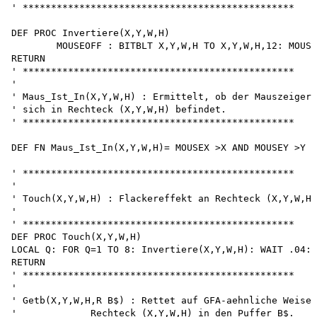
' ************************************************

DEF PROC Invertiere(X,Y,W,H)

	MOUSEOFF : BITBLT X,Y,W,H TO X,Y,W,H,12: MOUSEON 

RETURN

' ************************************************

'

' Maus_Ist_In(X,Y,W,H) : Ermittelt, ob der Mauszeiger 

' sich in Rechteck (X,Y,W,H) befindet.

' ************************************************

DEF FN Maus_Ist_In(X,Y,W,H)= MOUSEX >X AND MOUSEY >Y A
' ************************************************

'

' Touch(X,Y,W,H) : Flackereffekt an Rechteck (X,Y,W,H)

'

' ************************************************

DEF PROC Touch(X,Y,W,H)

LOCAL Q: FOR Q=1 TO 8: Invertiere(X,Y,W,H): WAIT .04: 
RETURN

' ************************************************

'

' Getb(X,Y,W,H,R B$) : Rettet auf GFA-aehnliche Weise 

'             Rechteck (X,Y,W,H) in den Puffer B$.
