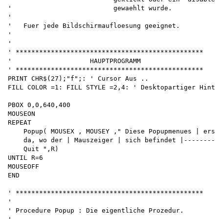
'                          gewaehlt wurde.

'

'   Fuer jede Bildschirmaufloesung geeignet.

'

'

' ************************************************

'                    HAUPTPROGRAMM

' ************************************************

PRINT CHR$(27);"f";: ' Cursor Aus ..

FILL COLOR =1: FILL STYLE =2,4: ' Desktopartiger Hinte
PBOX 0,0,640,400

MOUSEON

REPEAT

    Popup( MOUSEX , MOUSEY ," Diese Popupmenues | ersc
    da, wo der | Mauszeiger | sich befindet |---------
    Quit ",R)

UNTIL R=6

MOUSEOFF

END

' ************************************************

'

' Procedure Popup : Die eigentliche Prozedur.
