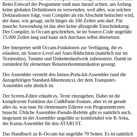
Beim Entwurf der Programme muß man darauf achten, am Anfang
keine globalen Definitionen zu verwenden, weil alles, was solchen
Deklarationen folgt, vom Compiler als ein Abschnitt betrachtet wird,
der dann, wie gesagt, nicht länger als 100 Zeilen sein darf. Für
manche Anwendung ist das aber keine allzugroße Einschränkung:
Der Compiler, in Occam geschrieben, ist im Source-Code ungefähr
15.000 Zeilen lang und kann sich durchaus selbst übersetzen.
Der Interpreter stellt Occam-Funktionen zur Verfügung, die es
erlauben, im Source-Level auf Atari-Bildschirm (natürlich nur im
Textmodus), Tastatur und Diskettenlaufwerk zubenutzen. Damit ist
zumindest für elementare Benutzerkommunikation gesorgt.
Der Assembler versteht den Inmos-Porta-kit-Assembler (und die
dazugehörigen Standard-Mnemonics), der dem Transputer-
Assembler sehr ähnlich ist.
Der Screen-Editor erlaubt es, Texte einzugeben. Dabei ist die
komplexeste Funktion das Cut&Paste-Feature, aber es ist gerade
alles da, was man für elementares Edieren von Programmtexten
braucht. Übliche Assembler-Pseudo-Befehle gibt es natürlich auch,
insgesamt ist der Assembler ungefähr so komfortabel wie K-Seka,
der Kuma-Assembler für den ATARI ST.
Das Handbuch zu K-Occam hat ungefähr 70 Seiten. Es ist natürlich