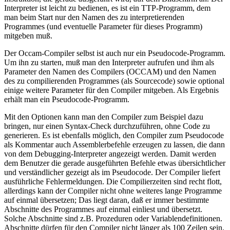
Interpreter ist leicht zu bedienen, es ist ein TTP-Programm, dem
man beim Start nur den Namen des zu interpretierenden
Programmes (und eventuelle Parameter für dieses Programm)
mitgeben muß.
Der Occam-Compiler selbst ist auch nur ein Pseudocode-Programm.
Um ihn zu starten, muß man den Interpreter aufrufen und ihm als
Parameter den Namen des Compilers (OCCAM) und den Namen
des zu compilierenden Programmes (als Sourcecode) sowie optional
einige weitere Parameter für den Compiler mitgeben. Als Ergebnis
erhält man ein Pseudocode-Programm.
Mit den Optionen kann man den Compiler zum Beispiel dazu
bringen, nur einen Syntax-Check durchzuführen, ohne Code zu
generieren. Es ist ebenfalls möglich, den Compiler zum Pseudocode
als Kommentar auch Assemblerbefehle erzeugen zu lassen, die dann
von dem Debugging-Interpreter angezeigt werden. Damit werden
dem Benutzer die gerade ausgeführten Befehle etwas übersichtlicher
und verständlicher gezeigt als im Pseudocode. Der Compiler liefert
ausführliche Fehlermeldungen. Die Compilierzeiten sind recht flott,
allerdings kann der Compiler nicht ohne weiteres lange Programme
auf einmal übersetzen; Das liegt daran, daß er immer bestimmte
Abschnitte des Programmes auf einmal einliest und übersetzt.
Solche Abschnitte sind z.B. Prozeduren oder Variablendefinitionen.
Abschnitte dürfen für den Compiler nicht länger als 100 Zeilen sein.