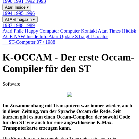
1990
1991
1992
1993
Atari Inside
▾
1994
1995
1996
ATARImagazin
▾
1987
1988
1989
Atari Phile
Happy Computer
Computer Kontakt
Atari Times
Hitdisk
ACE NSW Inside Info
Atari Update
STraight Up
atos
← ST-Computer 07 / 1988
K-OCCAM - Der erste Occam-
Compiler für den ST
Software
Im Zusammenhang mit Transputern war immer wieder, auch
in dieser Zeitung, von der Sprache Occam die Rede. Seit
kurzem gibt es nun einen Occam-Compiler, der sowohl Code
für den ST wie auch für eine angeschlossene K-Max-
Transputerkarte erzeugen kann.
Die Firma Inmos, die sowohl den Transputer wie auch die