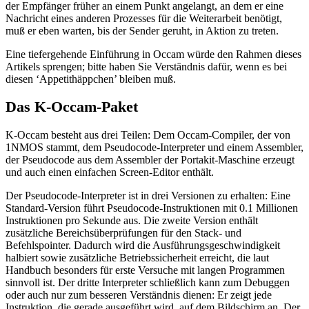
der Empfänger früher an einem Punkt angelangt, an dem er eine
Nachricht eines anderen Prozesses für die Weiterarbeit benötigt,
muß er eben warten, bis der Sender geruht, in Aktion zu treten.
Eine tiefergehende Einführung in Occam würde den Rahmen dieses
Artikels sprengen; bitte haben Sie Verständnis dafür, wenn es bei
diesen ‘Appetithäppchen’ bleiben muß.
Das K-Occam-Paket
K-Occam besteht aus drei Teilen: Dem Occam-Compiler, der von
1NMOS stammt, dem Pseudocode-Interpreter und einem Assembler,
der Pseudocode aus dem Assembler der Portakit-Maschine erzeugt
und auch einen einfachen Screen-Editor enthält.
Der Pseudocode-Interpreter ist in drei Versionen zu erhalten: Eine
Standard-Version führt Pseudocode-Instruktionen mit 0.1 Millionen
Instruktionen pro Sekunde aus. Die zweite Version enthält
zusätzliche Bereichsüberprüfungen für den Stack- und
Befehlspointer. Dadurch wird die Ausführungsgeschwindigkeit
halbiert sowie zusätzliche Betriebssicherheit erreicht, die laut
Handbuch besonders für erste Versuche mit langen Programmen
sinnvoll ist. Der dritte Interpreter schließlich kann zum Debuggen
oder auch nur zum besseren Verständnis dienen: Er zeigt jede
Instruktion, die gerade ausgeführt wird, auf dem Bildschirm an. Der