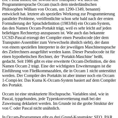
Programmiersprache Occam (nach dem niederländischen
Philosophen William von Occam, um 1290-1349, benannt)
entwickelt hat. letztere als spezielles Werkzeug zur Programmierung
paralleler Probleme, veröffentlichte schon sehr bald nach der ersten
Formulierung der Sprachdefinition (1983/84) ein Occam-System,
das den Namen Occam-Portakit trägt, weil es sehr leicht auf jeden
beliebigen Rechnertyp anzupassen ist. Wie auch das bekannte
UCSD-Pascal erzeugt der Compiler einen Pseudocode (der dem
Transputer-Assembler zum Verwechseln ähnlich sieht), der dann
von einem speziellen Interpreter in der jeweiligen Maschinensprache
des Zielrechners ausgeführt werden kann. Dieser Pseudocode ist für
einen hypothetischen Rechner, der ‘Portakit-Maschine’ heißt,
gedacht. Seit 1986 gibt es eine erweiterte Occam-Definition, die den
Namen Occam 2 trägt. Eine der wichtigsten Erweiterungen ist die
Einführung von Fließkommazahlen, die in Occam 1 nicht unterstützt
werden. Der Compiler des Portakits ist aber immer noch ein Occam
1-Compi-ler. Das Kuma K-Occam-System basiert auf dem Compiler
des Portakit.
Occam ist eine strukturierte Hochsprache. Variablen sind, wie in
Pascal, typgebunden, jede Typenkonvertierung muß bei der
Zuweisung deklariert werden. Im Grunde ist die grobe Struktur der
von C oder Pascal nicht unähnlich.
In Occam-Programmen gibt es drei Grund-Konstrukte: SEQ, PAR