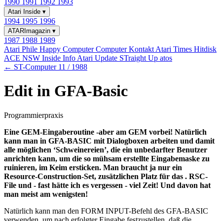
1990
1991
1992
1993
Atari Inside
▾
1994
1995
1996
ATARImagazin
▾
1987
1988
1989
Atari Phile
Happy Computer
Computer Kontakt
Atari Times
Hitdisk
ACE NSW Inside Info
Atari Update
STraight Up
atos
← ST-Computer 11 / 1988
Edit in GFA-Basic
Programmierpraxis
Eine GEM-Eingaberoutine -aber am GEM vorbei! Natürlich
kann man in GFA-BASIC mit Dialogboxen arbeiten und damit
alle möglichen ‘Schweinereien’, die ein unbedarfter Benutzer
anrichten kann, um die so mühsam erstellte Eingabemaske zu
ruinieren, im Keim ersticken. Man braucht ja nur ein
Resource-Construction-Set, zusätzlichen Platz für das . RSC-
File und - fast hätte ich es vergessen - viel Zeit! Und davon hat
man meist am wenigsten!
Natürlich kann man den FORM INPUT-Befehl des GFA-BASIC
verwenden, um nach erfolgter Eingabe festzustellen, daß die