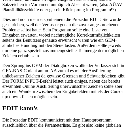
Satzzeichen im Vornamen unmöglich Absicht waren, (also AÜAV
Plausibilitätsschleife oder gar ein Rücksprung im Programm!?).
Dies und noch mehr erspart einem die Prozedur EDIT. Sie wurde
geschrieben, weil der Verfasser genau die zuvor angesprochenen
Probleme selbst hatte. Sein Programm sollte eine Liste von
Eingaben erwarten, wobei nachträgliche Korrekturmöglichkeiten
seitens des Benutzers genauso erwünscht waren wie ein GEM-
ähnliches Handling mit den Steuertasten. Außerdem sollte jeweils
nur eine ganz speziell zusammengestellte Teilmenge der möglichen
Zeichen erlaubt sein.
Den Sprung ins GEM der Dialogboxen wollte der Verfasser sich in
GFA-BASIC nicht antun. AA zumal es mit der Ausfilterung
unliebsamer Zeichen da gewisse Grenzen und Schwierigkeiten gibt.
Der FORM INPUT-Befehl leistet auch einiges, neben der bereits
erwähnten Online-Ausfilterung unerwünschter Zeichen sollte aber
auch ein Wandern zwischen den Eingabefeldem mittels der Cursor
up/ down-Tasten möglich sein.
EDIT kann’s
Die Prozedur EDIT kommuniziert mit dem Hauptprogramm
ausschließlich über die Parameterliste. Es gibt also keine globalen