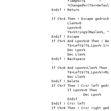
				*Temp%=T$	!	by reference

				*Changed%=(T$<>Default$) ! Übergabe, ob Text verändert wurde

			Endif ! Return

			'

			If C%=4 Then ! Escape gedrückt 

				Llen%=0 

				Lpos%=0

				T$=String$(Maxlen%, "_")

			Endif ! Escape

			If C%=5 And Lpos%>0 Then ! Backspace gedrückt 

				T$=Left$(T$,Lpos%-1)+Mid$(T$,Lpos%+1)

				Dec Lpos%

				Dec Llen%

			Endif ! Backspace

			'

			If C%=6 And Lpos%<Llen% Then ! Delete gedrückt 

				T$=Left$(T$,Lpos%)+Mid$(T$,Lpos%+2)+"_"

				Dec Llen%

			Endif ! Delete

			If C%=7 Then ! Crsr left gedrückt 

				If Lpos%>0 Then 

					Dec Lpos%

				Endif 

			Endif ! Crsr left

			If C%=8 Then ! Crsr right gedrückt 
