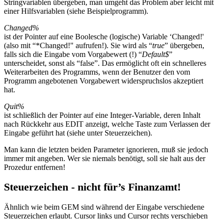
Stringvariablen übergeben, man umgeht das Problem aber leicht mit
einer Hilfsvariablen (siehe Beispielprogramm).
Changed%
ist der Pointer auf eine Boolesche (logische) Variable ‘Changed!'
(also mit “*Changed!" aufrufen!). Sie wird als “
true
” übergeben,
falls sich die Eingabe vom Vorgabewert (!) “
Default$
”
unterscheidet, sonst als “false”. Das ermöglicht oft ein schnelleres
Weiterarbeiten des Programms, wenn der Benutzer den vom
Programm angebotenen Vorgabewert widerspruchslos akzeptiert
hat.
Quit%
ist schließlich der Pointer auf eine Integer-Variable, deren Inhalt
nach Rückkehr aus EDIT anzeigt, welche Taste zum Verlassen der
Eingabe geführt hat (siehe unter Steuerzeichen).
Man kann die letzten beiden Parameter ignorieren, muß sie jedoch
immer mit angeben. Wer sie niemals benötigt, soll sie halt aus der
Prozedur entfernen!
Steuerzeichen - nicht für’s Finanzamt!
Ähnlich wie beim GEM sind während der Eingabe verschiedene
Steuerzeichen erlaubt. Cursor links und Cursor rechts verschieben