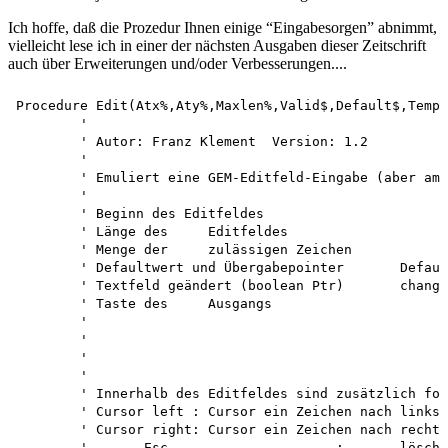
Ich hoffe, daß die Prozedur Ihnen einige “Eingabesorgen” abnimmt,
vielleicht lese ich in einer der nächsten Ausgaben dieser Zeitschrift
auch über Erweiterungen und/oder Verbesserungen....
Procedure Edit(Atx%,Aty%,Maxlen%,Valid$,Default$,Temp%
	'

	' Autor: Franz Klement  Version: 1.2

	'

	' Emuliert eine GEM-Editfeld-Eingabe (aber am GEM vorbei!)

	'

	' Beginn des Editfeldes				(Atx%,Aty%)

	' Länge	des	Editfeldes				Maxlen%

	' Menge	der	zulässigen Zeichen		Valid$

	' Defaultwert und Übergabepointer	Default$, Terap%

	' Textfeld geändert (boolean Ptr) 	changed%

	' Taste	des	Ausgangs				quit%

	'									1: return

	'									2: Cursor	down

	'									3: Cursor	up

	'

	' Innerhalb des Editfeldes sind zusätzlich folgende Tasten zulässig:

	' Cursor left : Cursor ein Zeichen nach links 

	' Cursor right: Cursor ein Zeichen nach rechts (bis Textende)

	'	Esc			:	löscht	das ganze Eingabefeld
