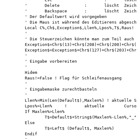
	'	Delete		:	löscht	Zeichen unter Cursor

	'	Backspace	:	löscht	Zeichen links von Cursor

	' Der Defaultwert wird vorgegeben

	' Die Maus ist während des Editierens abgeschaltet. 

	Local C%,Ch$,Exception$,Llen%,Lpos%,T$,Raus!

	'

	' Die Steuerzeichen könnte man zum Teil auch über Control-Tasten ablegen 

	Exception$=Chr$(13)+Chr$(208)+Chr$(200)+Chr$(27)+Chr$(8)

	Exception$=Exception$+Chr$(127)+Chr$(203)+Chr$(205)	! Steuerzeichen

	'

	' Eingabe vorbereiten

	'

	Hidem

	Raus!=False ! Flag für Schleifenausgang 

	'

	' Eingabemaske zurechtbasteln

	'

	Llen%=Min(Len(Default$),Maxlen%) ! aktuelle Stringlänge 

	Lpos%=Llen%	!	aktuelle	Cursorposi.

	If Maxlen%>Llen%

		T$=Default$+String$(Maxlen%-Llen%,"_") ! auffüllen mit '_'

	Else

		T$=Left$ (Default$, Maxlen%)

	Endif
