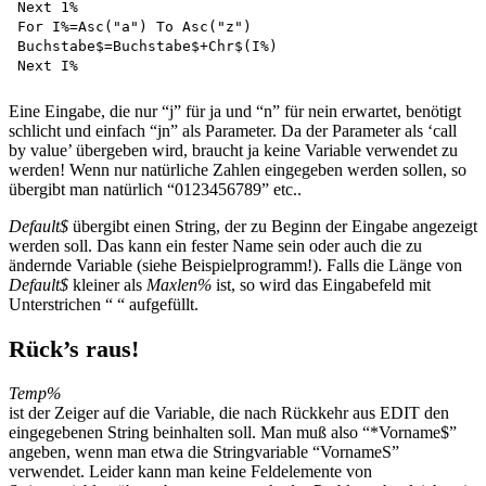
Next 1%

For I%=Asc("a") To Asc("z") 

Buchstabe$=Buchstabe$+Chr$(I%)

Eine Eingabe, die nur “j” für ja und “n” für nein erwartet, benötigt
schlicht und einfach “jn” als Parameter. Da der Parameter als ‘call
by value’ übergeben wird, braucht ja keine Variable verwendet zu
werden! Wenn nur natürliche Zahlen eingegeben werden sollen, so
übergibt man natürlich “0123456789” etc..
Default$
übergibt einen String, der zu Beginn der Eingabe angezeigt
werden soll. Das kann ein fester Name sein oder auch die zu
ändernde Variable (siehe Beispielprogramm!). Falls die Länge von
Default$
kleiner als
Maxlen%
ist, so wird das Eingabefeld mit
Unterstrichen “ “ aufgefüllt.
Rück’s raus!
Temp%
ist der Zeiger auf die Variable, die nach Rückkehr aus EDIT den
eingegebenen String beinhalten soll. Man muß also “*Vorname$”
angeben, wenn man etwa die Stringvariable “VornameS”
verwendet. Leider kann man keine Feldelemente von