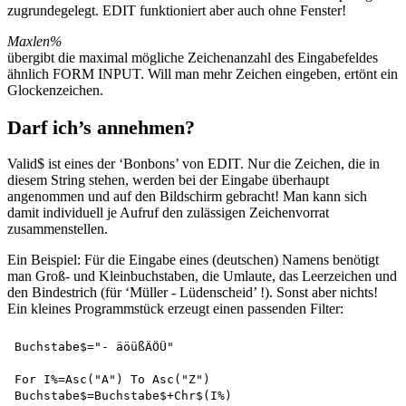
zugrundegelegt. EDIT funktioniert aber auch ohne Fenster!
Maxlen%
übergibt die maximal mögliche Zeichenanzahl des Eingabefeldes
ähnlich FORM INPUT. Will man mehr Zeichen eingeben, ertönt ein
Glockenzeichen.
Darf ich’s annehmen?
Valid$ ist eines der ‘Bonbons’ von EDIT. Nur die Zeichen, die in
diesem String stehen, werden bei der Eingabe überhaupt
angenommen und auf den Bildschirm gebracht! Man kann sich
damit individuell je Aufruf den zulässigen Zeichenvorrat
zusammenstellen.
Ein Beispiel: Für die Eingabe eines (deutschen) Namens benötigt
man Groß- und Kleinbuchstaben, die Umlaute, das Leerzeichen und
den Bindestrich (für ‘Müller - Lüdenscheid’ !). Sonst aber nichts!
Ein kleines Programmstück erzeugt einen passenden Filter:
Buchstabe$="- äöüßÄÖÜ"

For I%=Asc("A") To Asc("Z") 

Buchstabe$=Buchstabe$+Chr$(I%) 
