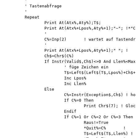
	'

	' Tastenabfrage

	'

	Repeat

		Print At(Atx%,Aty%);T$;

		Print At(Atx%+Lpos%,Aty%+1);"~"; !*"Cursor" sichtbar machen

		'

		C%=Inp(2)	! wartet auf Tastendruck und holt Zeichen von der Tastatur

		'

		Print At(Atx%+Lpos%,Aty%+1);" "; !	Cursor unsichtbar machen

		Ch$=Chr$(C%)

		If Instr(Valid$,Ch$)<>0 And Llen%<Maxlen% Then 

			' füge Zeichen ein

			T$=Left$(Left$(T$,Lpos%)+Ch$+Mid$(T$,Lpos%+1), Maxlen%)

			Inc Lpos%

			Inc Llen%

		Else

			C%=Instr(Exception$,Ch$) ! hole Exceptions 

			If C%=0 Then

				Print Chr$(7); ! Glocke, weil unerlaubtes Zeichen 

			Endif

			If C%=1 Or C%=2 Or C%=3 Then ! Return, Crsr up or Crsr down gedrückt

				Raus!=True

				*Quit%=C%	!	Übergabe der letzten Taste

				T$=Left$(T$,Llen%) ! Übergabe des aktuellen Strings
