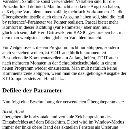
Variablen. Sämtliche sonst verwendeten Variablen sind für die
Prozedur lokal definiert. Man braucht also keine Angst zu haben,
daß eigene Variablennamen zufällig mehrfach Vorkommen. Da die
Übergabeschnittstelle auch einen Ausgang haben soll, sind die ‘call
by reference’-Parameter via Pointer realisiert. Pascal bietet mehr
Komfort in dieser Richtung (var-Parameter), aber man muß
glücklich sein, daß Herr Ostrowski ein BASIC geschrieben hat, mit
dem man wenigstens keine globalen Variablen braucht.
Für Zeitgenossen, die ein Programm nicht nur abtippen, sondern
auch verstehen wollen, ist EDIT ausführlich kommentiert.
Besonders die Kommentarzeilen am Anfang helfen, EDIT auch
nach mehreren Monaten in der Schreibtischschublade in einem
neuen Programm wieder einzusetzen. Man muß natürlich keine
Kommentarzeile abtippen, wenn man die dazugehörige Ausgabe der
ST-Computer stets zur Hand hat...
Defilee der Parameter
Nun folgt eine Beschreibung der verwendeten Übergabeparameter:
Atx%, Aty%
übergeben die horizontale und vertikale Zeichenposition des
Eingabefeldes auf dem Bildschirm. Dabei wird im Window-Modus
immer der linke obere Rand des aktuellen Fensters als Ursprung