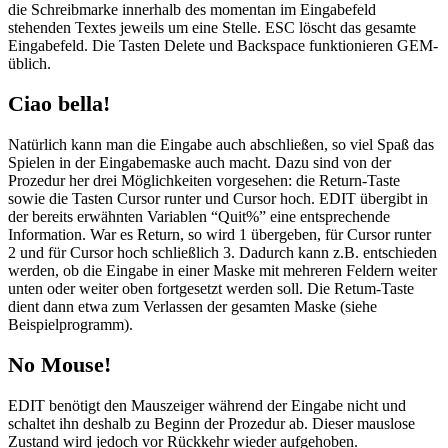
die Schreibmarke innerhalb des momentan im Eingabefeld
stehenden Textes jeweils um eine Stelle. ESC löscht das gesamte
Eingabefeld. Die Tasten Delete und Backspace funktionieren GEM-
üblich.
Ciao bella!
Natürlich kann man die Eingabe auch abschließen, so viel Spaß das
Spielen in der Eingabemaske auch macht. Dazu sind von der
Prozedur her drei Möglichkeiten vorgesehen: die Return-Taste
sowie die Tasten Cursor runter und Cursor hoch. EDIT übergibt in
der bereits erwähnten Variablen “Quit%” eine entsprechende
Information. War es Return, so wird 1 übergeben, für Cursor runter
2 und für Cursor hoch schließlich 3. Dadurch kann z.B. entschieden
werden, ob die Eingabe in einer Maske mit mehreren Feldern weiter
unten oder weiter oben fortgesetzt werden soll. Die Retum-Taste
dient dann etwa zum Verlassen der gesamten Maske (siehe
Beispielprogramm).
No Mouse!
EDIT benötigt den Mauszeiger während der Eingabe nicht und
schaltet ihn deshalb zu Beginn der Prozedur ab. Dieser mauslose
Zustand wird jedoch vor Rückkehr wieder aufgehoben.