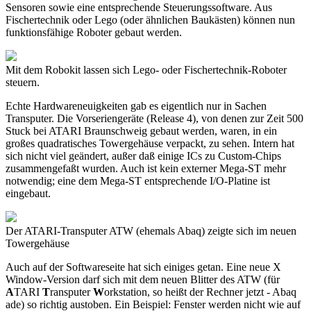
Sensoren sowie eine entsprechende Steuerungssoftware. Aus
Fischertechnik oder Lego (oder ähnlichen Baukästen) können nun
funktionsfähige Roboter gebaut werden.
Mit dem Robokit lassen sich Lego- oder Fischertechnik-Roboter
steuern.
Echte Hardwareneuigkeiten gab es eigentlich nur in Sachen
Transputer. Die Vorseriengeräte (Release 4), von denen zur Zeit 500
Stuck bei ATARI Braunschweig gebaut werden, waren, in ein
großes quadratisches Towergehäuse verpackt, zu sehen. Intern hat
sich nicht viel geändert, außer daß einige ICs zu Custom-Chips
zusammengefaßt wurden. Auch ist kein externer Mega-ST mehr
notwendig; eine dem Mega-ST entsprechende I/O-Platine ist
eingebaut.
Der ATARI-Transputer ATW (ehemals Abaq) zeigte sich im neuen
Towergehäuse
Auch auf der Softwareseite hat sich einiges getan. Eine neue X
Window-Version darf sich mit dem neuen Blitter des ATW (für
A
TARI
T
ransputer
W
orkstation, so heißt der Rechner jetzt - Abaq
ade) so richtig austoben. Ein Beispiel: Fenster werden nicht wie auf