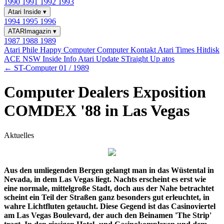
1990
1991
1992
1993
Atari Inside
▾
1994
1995
1996
ATARImagazin
▾
1987
1988
1989
Atari Phile
Happy Computer
Computer Kontakt
Atari Times
Hitdisk
ACE NSW Inside Info
Atari Update
STraight Up
atos
← ST-Computer 01 / 1989
Computer Dealers Exposition
COMDEX '88 in Las Vegas
Aktuelles
Aus den umliegenden Bergen gelangt man in das Wüstental in
Nevada, in dem Las Vegas liegt. Nachts erscheint es erst wie
eine normale, mittelgroße Stadt, doch aus der Nahe betrachtet
scheint ein Teil der Straßen ganz besonders gut erleuchtet, in
wahre Lichtfluten getaucht. Diese Gegend ist das Casinoviertel
am Las Vegas Boulevard, der auch den Beinamen 'The Strip'