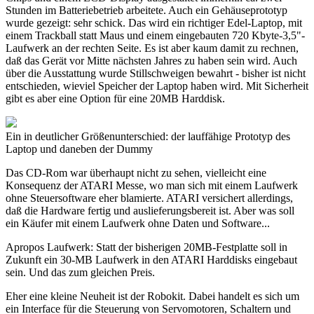
Stunden im Batteriebetrieb arbeitete. Auch ein Gehäuseprototyp
wurde gezeigt: sehr schick. Das wird ein richtiger Edel-Laptop, mit
einem Trackball statt Maus und einem eingebauten 720 Kbyte-3,5"-
Laufwerk an der rechten Seite. Es ist aber kaum damit zu rechnen,
daß das Gerät vor Mitte nächsten Jahres zu haben sein wird. Auch
über die Ausstattung wurde Stillschweigen bewahrt - bisher ist nicht
entschieden, wieviel Speicher der Laptop haben wird. Mit Sicherheit
gibt es aber eine Option für eine 20MB Harddisk.
Ein in deutlicher Größenunterschied: der lauffähige Prototyp des
Laptop und daneben der Dummy
Das CD-Rom war überhaupt nicht zu sehen, vielleicht eine
Konsequenz der ATARI Messe, wo man sich mit einem Laufwerk
ohne Steuersoftware eher blamierte. ATARI versichert allerdings,
daß die Hardware fertig und auslieferungsbereit ist. Aber was soll
ein Käufer mit einem Laufwerk ohne Daten und Software...
Apropos Laufwerk: Statt der bisherigen 20MB-Festplatte soll in
Zukunft ein 30-MB Laufwerk in den ATARI Harddisks eingebaut
sein. Und das zum gleichen Preis.
Eher eine kleine Neuheit ist der Robokit. Dabei handelt es sich um
ein Interface für die Steuerung von Servomotoren, Schaltern und