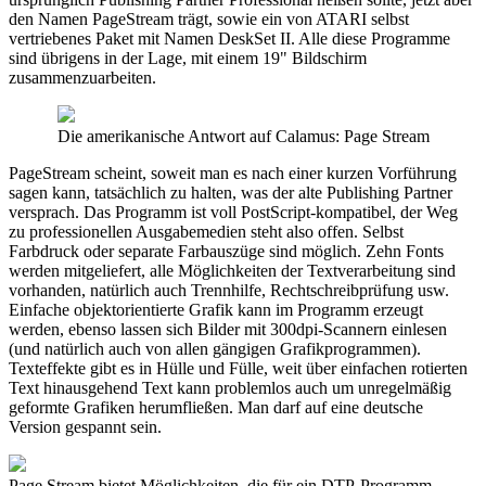
den Namen PageStream trägt, sowie ein von ATARI selbst
vertriebenes Paket mit Namen DeskSet II. Alle diese Programme
sind übrigens in der Lage, mit einem 19" Bildschirm
zusammenzuarbeiten.
Die amerikanische Antwort auf Calamus: Page Stream
PageStream scheint, soweit man es nach einer kurzen Vorführung
sagen kann, tatsächlich zu halten, was der alte Publishing Partner
versprach. Das Programm ist voll PostScript-kompatibel, der Weg
zu professionellen Ausgabemedien steht also offen. Selbst
Farbdruck oder separate Farbauszüge sind möglich. Zehn Fonts
werden mitgeliefert, alle Möglichkeiten der Textverarbeitung sind
vorhanden, natürlich auch Trennhilfe, Rechtschreibprüfung usw.
Einfache objektorientierte Grafik kann im Programm erzeugt
werden, ebenso lassen sich Bilder mit 300dpi-Scannern einlesen
(und natürlich auch von allen gängigen Grafikprogrammen).
Texteffekte gibt es in Hülle und Fülle, weit über einfachen rotierten
Text hinausgehend Text kann problemlos auch um unregelmäßig
geformte Grafiken herumfließen. Man darf auf eine deutsche
Version gespannt sein.
Page Stream bietet Möglichkeiten, die für ein DTP-Programm