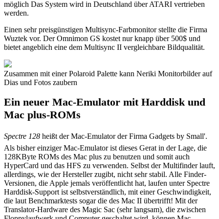
möglich Das System wird in Deutschland über ATARI vertrieben
werden.
Einen sehr preisgünstigen Multisync-Farbmonitor stellte die Firma
Wuztek vor. Der Omnimon GS kostet nur knapp über 500$ und
bietet angeblich eine dem Multisync II vergleichbare Bildqualität.
Zusammen mit einer Polaroid Palette kann Neriki Monitorbilder auf
Dias und Fotos zaubern
Ein neuer Mac-Emulator mit Harddisk und
Mac plus-ROMs
Spectre 128
heißt der Mac-Emulator der Firma Gadgets by Small'.
Als bisher einziger Mac-Emulator ist dieses Gerat in der Lage, die
128KByte ROMs des Mac plus zu benutzen und somit auch
HyperCard und das HFS zu verwenden. Selbst der Multifinder lauft,
allerdings, wie der Hersteller zugibt, nicht sehr stabil. Alle Finder-
Versionen, die Apple jemals veröffentlicht hat, laufen unter Spectre
Harddisk-Support ist selbstverständlich, mit einer Geschwindigkeit,
die laut Benchmarktests sogar die des Mac II übertrifft! Mit der
Translator-Hardware des Magic Sac (sehr langsam), die zwischen
Floppylaufwerk und Computer geschaltet wird, können Mac-