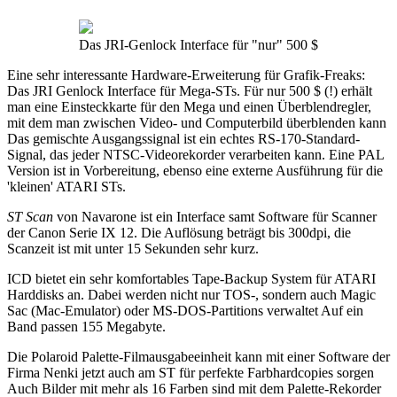
Das JRI-Genlock Interface für "nur" 500 $
Eine sehr interessante Hardware-Erweiterung für Grafik-Freaks:
Das JRI Genlock Interface für Mega-STs. Für nur 500 $ (!) erhält
man eine Einsteckkarte für den Mega und einen Überblendregler,
mit dem man zwischen Video- und Computerbild überblenden kann
Das gemischte Ausgangssignal ist ein echtes RS-170-Standard-
Signal, das jeder NTSC-Videorekorder verarbeiten kann. Eine PAL
Version ist in Vorbereitung, ebenso eine externe Ausführung für die
'kleinen' ATARI STs.
ST Scan
von Navarone ist ein Interface samt Software für Scanner
der Canon Serie IX 12. Die Auflösung beträgt bis 300dpi, die
Scanzeit ist mit unter 15 Sekunden sehr kurz.
ICD bietet ein sehr komfortables Tape-Backup System für ATARI
Harddisks an. Dabei werden nicht nur TOS-, sondern auch Magic
Sac (Mac-Emulator) oder MS-DOS-Partitions verwaltet Auf ein
Band passen 155 Megabyte.
Die Polaroid Palette-Filmausgabeeinheit kann mit einer Software der
Firma Nenki jetzt auch am ST für perfekte Farbhardcopies sorgen
Auch Bilder mit mehr als 16 Farben sind mit dem Palette-Rekorder