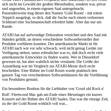
sich nicht im Gewühl der großen Messehallen, sondern war, privat
und angenehm, in einem eigenen Saal untergebracht.
Passenderweise trug dieser den Namen 'Gold Room' - mit rotem
Teppich ausgelegt, so dick, daß die Suche nach einem verlorenen
Schlüssel eine Suchmannschaft erfordert hätte. Aber das nur am
Rande.
ATARI hat auf aufwendige Dekoration verzichtet und den Saal mit
Ständen gefüllt, an denen verschiedene Softwarehersteller ihre
Produkte vorführen konnten. Der amerikanische Markt ist für
ATARI nach wie vor sehr schwach, weil nicht genug Geräte zur
Verfügung stehen; umso erfreulicher war es, daß doch recht viele
amerikanische Entwickler zu finden waren. Wer in Düsseldorf
gewesen ist, hat aber wahrlich nichts versäumt: Die Größe der
Ausstellung war im Vergleich zur ATARI-Messe doch recht
bescheiden. Eine Bühne im Gold Room wurde praktisch den
ganzen Tag von verschiedenen Softwarehäusern für die Vorführung
von Produkten genutzt.
Ein besonderes Bonbon für die Liebhaber von 'Good old Rock n'
Roll': Fleetwood Mac gab am Ende eines Messetages ein kurzes
Konzert auf der Bühne des ATARI Saales. Das war die einzige Zeit,
zu der der Gold Room wirklich voll war...