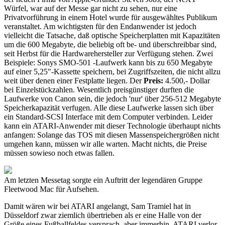
Würfel, war auf der Messe gar nicht zu sehen, nur eine
Privatvorführung in einem Hotel wurde für ausgewähltes Publikum
veranstaltet. Am wichtigsten für den Endanwender ist jedoch
vielleicht die Tatsache, daß optische Speicherplatten mit Kapazitäten
um die 600 Megabyte, die beliebig oft be- und überschreibbar sind,
seit Herbst für die Hardwarehersteller zur Verfügung stehen. Zwei
Beispiele: Sonys SMO-501 -Laufwerk kann bis zu 650 Megabyte
auf einer 5,25"-Kassette speichern, bei Zugriffszeiten, die nicht allzu
weit über denen einer Festplatte liegen. Der
Preis:
4.500,- Dollar
bei Einzelstückzahlen. Wesentlich preisgünstiger durften die
Laufwerke von Canon sein, die jedoch 'nur' über 256-512 Megabyte
Speicherkapazität verfugen. Alle diese Laufwerke lassen sich über
ein Standard-SCSI Interface mit dem Computer verbinden. Leider
kann ein ATARI-Anwender mit dieser Technologie überhaupt nichts
anfangen: Solange das TOS mit diesen Massenspeichergrößen nicht
umgehen kann, müssen wir alle warten. Macht nichts, die Preise
müssen sowieso noch etwas fallen.
Am letzten Messetag sorgte ein Auftritt der legendären Gruppe
Fleetwood Mac für Aufsehen.
Damit wären wir bei ATARI angelangt, Sam Tramiel hat in
Düsseldorf zwar ziemlich übertrieben als er eine Halle von der
Größe eines Fußballfeldes versprach, aber immerhin, ATARI verlor