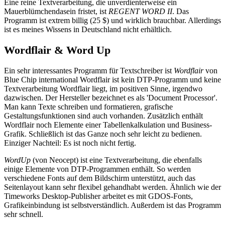
Eine reine Textverarbeitung, die unverdienterweise ein
Mauerblümchendasein fristet, ist
REGENT WORD II
. Das
Programm ist extrem billig (25 $) und wirklich brauchbar. Allerdings
ist es meines Wissens in Deutschland nicht erhältlich.
Wordflair & Word Up
Ein sehr interessantes Programm für Textschreiber ist
Wordflair
von
Blue Chip international Wordflair ist kein DTP-Programm und keine
Textverarbeitung Wordflair liegt, im positiven Sinne, irgendwo
dazwischen. Der Hersteller bezeichnet es als 'Document Processor'.
Man kann Texte schreiben und formatieren, grafische
Gestaltungsfunktionen sind auch vorhanden. Zusätzlich enthält
Wordflair noch Elemente einer Tabellenkalkulation und Business-
Grafik. Schließlich ist das Ganze noch sehr leicht zu bedienen.
Einziger Nachteil: Es ist noch nicht fertig.
WordUp
(von Neocept) ist eine Textverarbeitung, die ebenfalls
einige Elemente von DTP-Programmen enthält. So werden
verschiedene Fonts auf dem Bildschirm unterstützt, auch das
Seitenlayout kann sehr flexibel gehandhabt werden. Ähnlich wie der
Timeworks Desktop-Publisher arbeitet es mit GDOS-Fonts,
Grafikeinbindung ist selbstverständlich. Außerdem ist das Programm
sehr schnell.