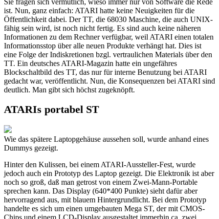
Sie fragen sich vermutlich, wieso immer nur von Software die Rede
ist. Nun, ganz einfach: ATARI hatte keine Neuigkeiten für die
Öffentlichkeit dabei. Der TT, die 68030 Maschine, die auch UNIX-
fähig sein wird, ist noch nicht fertig. Es sind auch keine näheren
Informationen zu dem Rechner verfügbar, weil ATARI einen totalen
Informationsstop über alle neuen Produkte verhängt hat. Dies ist
eine Folge der Indiskretionen bzgl. vertraulichen Materials über den
TT. Ein deutsches ATARI-Magazin hatte ein ungefähres
Blockschaltbild des TT, das nur für interne Benutzung bei ATARI
gedacht war, veröffentlicht. Nun, die Konsequenzen bei ATARI sind
deutlich. Man gibt sich höchst zugeknöpft.
ATARIs portabel ST
Wie das spätere Laptopgehäuse aussehen soll, wurde anhand eines
Dummys gezeigt.
Hinter den Kulissen, bei einem ATARI-Aussteller-Fest, wurde
jedoch auch ein Prototyp des Laptop gezeigt. Die Elektronik ist aber
noch so groß, daß man getrost von einem Zwei-Mann-Portable
sprechen kann. Das Display (640*400 Punkte) sieht dafür aber
hervorragend aus, mit blauem Hintergrundlicht. Bei dem Prototyp
handelte es sich um einen umgebauten Mega ST, der mit CMOS-
Chips und einem LCD-Display ausgestaltet immerhin ca. zwei