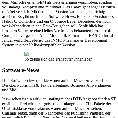
dem Mac oder unter GEM als Geisterrahmen verschoben, sondern
vollständig, komplett und mit Inhalt. Das Ganze geht sogar ziemlich
ruckfrei vor sich. Mit der neuen Version kann man jetzt richtig
arbeiten. Es gibt noch mehr Software-News: Eine neue Version des
Helios-C-Compilers und ein C-Source Level-Debugger, der noch
vor Weihnachten in den Beta-Test gehen soll. Schließlich hat
Prospero Software eine Helios Version des bekannten Pro-Pascal-
Compilers vorgestellt. Auch Modula II, Fortran und BASIC sind ab
Januar verfügbar, ebenso das INMOS Transputer Development
System in einer Helios-kompatiblen Version.
So zeigte sich das Transputer-Innenleben.
Software-News
Drei Softwareschwerpunkte waren auf der Messe zu verzeichnen:
Desktop Publishing & Textverarbeitung, Business-Anwendungen
und Midi.
Inzwischen ist ein wirklich umfangreiches DTP-Angebot für den ST
erhältlich. Drei wirklich große und umfangreiche DTP-Pakete der
Qualitätsklasse von Calamus waren auf der Messe zu sehen:
Calamus selbst, dann der Nachfolger des Publishing Partners, der
ursprünglich Publishing Partner Professional heißen sollte, jetzt aber