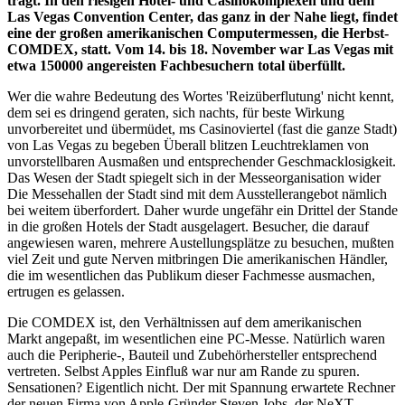
tragt. In den riesigen Hotel- und Casinokomplexen und dem
Las Vegas Convention Center, das ganz in der Nahe liegt, findet
eine der großen amerikanischen Computermessen, die Herbst-
COMDEX, statt. Vom 14. bis 18. November war Las Vegas mit
etwa 150000 angereisten Fachbesuchern total überfüllt.
Wer die wahre Bedeutung des Wortes 'Reizüberflutung' nicht kennt,
dem sei es dringend geraten, sich nachts, für beste Wirkung
unvorbereitet und übermüdet, ms Casinoviertel (fast die ganze Stadt)
von Las Vegas zu begeben Überall blitzen Leuchtreklamen von
unvorstellbaren Ausmaßen und entsprechender Geschmacklosigkeit.
Das Wesen der Stadt spiegelt sich in der Messeorganisation wider
Die Messehallen der Stadt sind mit dem Ausstellerangebot nämlich
bei weitem überfordert. Daher wurde ungefähr ein Drittel der Stande
in die großen Hotels der Stadt ausgelagert. Besucher, die darauf
angewiesen waren, mehrere Austellungsplätze zu besuchen, mußten
viel Zeit und gute Nerven mitbringen Die amerikanischen Händler,
die im wesentlichen das Publikum dieser Fachmesse ausmachen,
ertrugen es gelassen.
Die COMDEX ist, den Verhältnissen auf dem amerikanischen
Markt angepaßt, im wesentlichen eine PC-Messe. Natürlich waren
auch die Peripherie-, Bauteil und Zubehörhersteller entsprechend
vertreten. Selbst Apples Einfluß war nur am Rande zu spuren.
Sensationen? Eigentlich nicht. Der mit Spannung erwartete Rechner
der neuen Firma von Apple-Gründer Steven Jobs, der NeXT