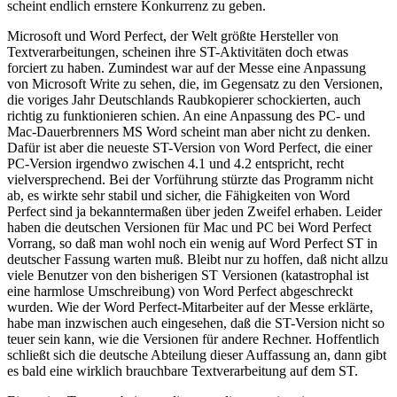
scheint endlich ernstere Konkurrenz zu geben.
Microsoft und Word Perfect, der Welt größte Hersteller von
Textverarbeitungen, scheinen ihre ST-Aktivitäten doch etwas
forciert zu haben. Zumindest war auf der Messe eine Anpassung
von Microsoft Write zu sehen, die, im Gegensatz zu den Versionen,
die voriges Jahr Deutschlands Raubkopierer schockierten, auch
richtig zu funktionieren schien. An eine Anpassung des PC- und
Mac-Dauerbrenners MS Word scheint man aber nicht zu denken.
Dafür ist aber die neueste ST-Version von Word Perfect, die einer
PC-Version irgendwo zwischen 4.1 und 4.2 entspricht, recht
vielversprechend. Bei der Vorführung stürzte das Programm nicht
ab, es wirkte sehr stabil und sicher, die Fähigkeiten von Word
Perfect sind ja bekanntermaßen über jeden Zweifel erhaben. Leider
haben die deutschen Versionen für Mac und PC bei Word Perfect
Vorrang, so daß man wohl noch ein wenig auf Word Perfect ST in
deutscher Fassung warten muß. Bleibt nur zu hoffen, daß nicht allzu
viele Benutzer von den bisherigen ST Versionen (katastrophal ist
eine harmlose Umschreibung) von Word Perfect abgeschreckt
wurden. Wie der Word Perfect-Mitarbeiter auf der Messe erklärte,
habe man inzwischen auch eingesehen, daß die ST-Version nicht so
teuer sein kann, wie die Versionen für andere Rechner. Hoffentlich
schließt sich die deutsche Abteilung dieser Auffassung an, dann gibt
es bald eine wirklich brauchbare Textverarbeitung auf dem ST.