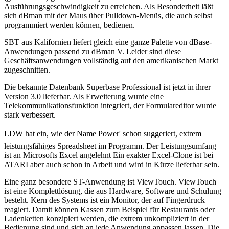
Ausführungsgeschwindigkeit zu erreichen. Als Besonderheit läßt
sich dBman mit der Maus über Pulldown-Menüs, die auch selbst
programmiert werden können, bedienen.
SBT aus Kalifornien liefert gleich eine ganze Palette von dBase-
Anwendungen passend zu dBman V. Leider sind diese
Geschäftsanwendungen vollständig auf den amerikanischen Markt
zugeschnitten.
Die bekannte Datenbank Superbase Professional ist jetzt in ihrer
Version 3.0 lieferbar. Als Erweiterung wurde eine
Telekommunikationsfunktion integriert, der Formulareditor wurde
stark verbessert.
LDW hat ein, wie der Name Power' schon suggeriert, extrem
leistungsfähiges Spreadsheet im Programm. Der Leistungsumfang
ist an Microsofts Excel angelehnt Ein exakter Excel-Clone ist bei
ATARI aber auch schon in Arbeit und wird in Kürze lieferbar sein.
Eine ganz besondere ST-Anwendung ist ViewTouch. ViewTouch
ist eine Komplettlösung, die aus Hardware, Software und Schulung
besteht. Kern des Systems ist ein Monitor, der auf Fingerdruck
reagiert. Damit können Kassen zum Beispiel für Restaurants oder
Ladenketten konzipiert werden, die extrem unkompliziert in der
Bedienung sind und sich an jede Anwendung anpassen lassen. Die