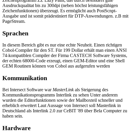
Zeichenprogramm ZZ Lazy Paint, das durch besonders gute
Ausdruckqualitat bis zu 300dpi (neben höchst leistungsfähigen
Zeichenfunktionen) überzeugt. Es ermöglicht auch PostScnpt-
Ausgabe und ist somit prädestiniert für DTP-Anwendungen. z.B mit
PageStream.
Sprachen
In diesem Bereich gibt es nur eine echte Neuheit. Einen richtigen
Cobol-Compiler für den ST. Für 199 Dollar erhält man einen ANSI
74-kompatiblen Compiler der Firma CASTECH Software Systems,
der echten 68000-Code erzeugt, einen GEM-Editor und eine Shell
GEM Routinen können von Cobol aus aufgerufen werden
Kommunikation
Bei Intersect Software war
MasterLink
als Steigerung des
Kommunikationsprogramms Interlink zu sehen Unter anderem
wurden die Editorfunktionen sowie der Mailboxteil schneller und
erheblich erweitert Laut Aussage von Intersect soll Masterlink in
Deutschland als Interlink 2.0 zur CeBIT '89 über Bela Computer zu
haben sein.
Hardware