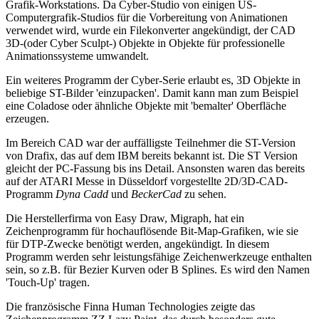
Grafik-Workstations. Da Cyber-Studio von einigen US-
Computergrafik-Studios für die Vorbereitung von Animationen
verwendet wird, wurde ein Filekonverter angekündigt, der CAD
3D-(oder Cyber Sculpt-) Objekte in Objekte für professionelle
Animationssysteme umwandelt.
Ein weiteres Programm der Cyber-Serie erlaubt es, 3D Objekte in
beliebige ST-Bilder 'einzupacken'. Damit kann man zum Beispiel
eine Coladose oder ähnliche Objekte mit 'bemalter' Oberfläche
erzeugen.
Im Bereich CAD war der auffälligste Teilnehmer die ST-Version
von Drafix, das auf dem IBM bereits bekannt ist. Die ST Version
gleicht der PC-Fassung bis ins Detail. Ansonsten waren das bereits
auf der ATARI Messe in Düsseldorf vorgestellte 2D/3D-CAD-
Programm
Dyna Cadd
und
BeckerCad
zu sehen.
Die Herstellerfirma von Easy Draw, Migraph, hat ein
Zeichenprogramm für hochauflösende Bit-Map-Grafiken, wie sie
für DTP-Zwecke benötigt werden, angekündigt. In diesem
Programm werden sehr leistungsfähige Zeichenwerkzeuge enthalten
sein, so z.B. für Bezier Kurven oder B Splines. Es wird den Namen
'Touch-Up' tragen.
Die französische Finna Human Technologies zeigte das