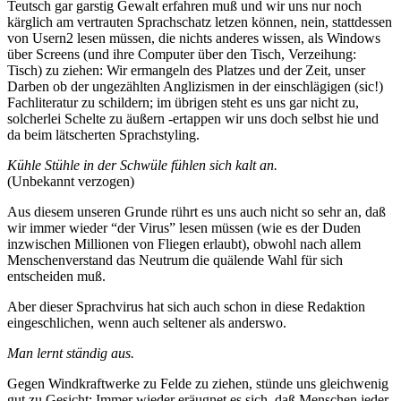
Teutsch gar garstig Gewalt erfahren muß und wir uns nur noch
kärglich am vertrauten Sprachschatz letzen können, nein, stattdessen
von Usern2 lesen müssen, die nichts anderes wissen, als Windows
über Screens (und ihre Computer über den Tisch, Verzeihung:
Tisch) zu ziehen: Wir ermangeln des Platzes und der Zeit, unser
Darben ob der ungezählten Anglizismen in der einschlägigen (sic!)
Fachliteratur zu schildern; im übrigen steht es uns gar nicht zu,
solcherlei Schelte zu äußern -ertappen wir uns doch selbst hie und
da beim lätscherten Sprachstyling.
Kühle Stühle in der Schwüle fühlen sich kalt an.
(Unbekannt verzogen)
Aus diesem unseren Grunde rührt es uns auch nicht so sehr an, daß
wir immer wieder “der Virus” lesen müssen (wie es der Duden
inzwischen Millionen von Fliegen erlaubt), obwohl nach allem
Menschenverstand das Neutrum die quälende Wahl für sich
entscheiden muß.
Aber dieser Sprachvirus hat sich auch schon in diese Redaktion
eingeschlichen, wenn auch seltener als anderswo.
Man lernt ständig aus.
Gegen Windkraftwerke zu Felde zu ziehen, stünde uns gleichwenig
gut zu Gesicht: Immer wieder eräugnet es sich, daß Menschen jeder