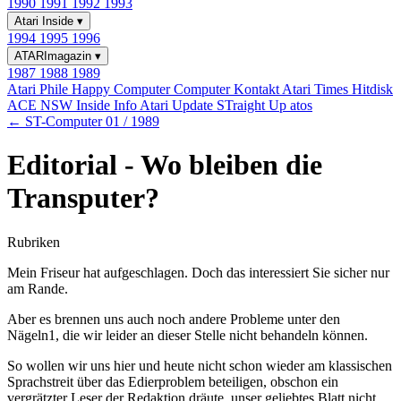
1990
1991
1992
1993
Atari Inside
▾
1994
1995
1996
ATARImagazin
▾
1987
1988
1989
Atari Phile
Happy Computer
Computer Kontakt
Atari Times
Hitdisk
ACE NSW Inside Info
Atari Update
STraight Up
atos
← ST-Computer 01 / 1989
Editorial - Wo bleiben die
Transputer?
Rubriken
Mein Friseur hat aufgeschlagen. Doch das interessiert Sie sicher nur
am Rande.
Aber es brennen uns auch noch andere Probleme unter den
Nägeln1, die wir leider an dieser Stelle nicht behandeln können.
So wollen wir uns hier und heute nicht schon wieder am klassischen
Sprachstreit über das Edierproblem beteiligen, obschon ein
vergrätzter Leser der Redaktion dräute, unser geliebtes Blatt nicht