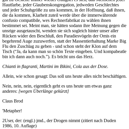
Hautfarbe, jeder Glaubenskongregation, jedweden Geschlechtes
und jeder Schuhgröße zu uns kommen, in der Hoffnung, daß ihnen,
die da kommen, Klarheit zuteil werde über die immerwährende
confusio compatibile, wes Rechnerfabrikat zu wählen ihnen
bestimmet sei. Meint man, sie hätten sodann ihre Meinung gegen die
unsrige ausgetauscht, wenden sie sich sogleich hinter unser aller
Rücken wider den Beschluß, den Paradiesvögeln der Omis ein
begehrend Auge zuzuwerfen, statt der Massentierhaltung Marke Big
Flu den Zuschlag zu geben - und schon steht der Klon auf dem
Tisch (“Ja, da kann man so schön Texte eingeben. Und kompabeatle
bin ich dann auch noch.”). Es bricht uns das Herz.
Chianti in flagranti, Martini im Bikini, Cola aus der Dose.
Allein, wie schon gesagt: Das soll uns heute alles nicht beschäftigen.
Nein, nein, nein, eigentlich geht es uns heute um etwas ganz
anderes:
[wegen Überlänge gekürzt]
Claus Brod
'Metapher!
2User, der: (engl.) jmd., der Drogen nimmt (zitiert nach Duden
1986, 10. Auflage)