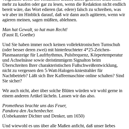
mehr zu kaufen oder gar zu lesen, wenn die Redaktion nicht endlich
bereit wäre, das Wort edieren (lat. edere) falsch zu schreiben, was
wir aber im Hinblick darauf, daß wir dann auch agitieren, wenn wir
agieren meinen, sagen müßten, ablehnen.
Man hat Gewalt, so hat man Recht!
(Faust II, Goethe)
Und Sie haben immer noch keinen vollelektronischen Turnschuh
(oder besser deren zwei) mit hinterleuchteter 4*25-Zeichen-
Plasmaanzeige für Laufrhythmus, Pulsfrequenz, Körpertemperatur
und Achselnässe sowie dreistimmigem Signalton beim
Überschreiten Ihrer charakteristischen Fußschweißentwicklung,
nicht zu vergessen den 5-Watt-Halogen-kniestrahler für
Nachtbetrieb? Läßt sich Ihre Kaffeemaschine online schalten? Sind
Sie sicher?
Wir auch nicht, aber über solche Blüten würden wir wohl gerne in
einem anderen Artikel lächeln. Lassen wir das also.
Prometheus brachte uns das Feuer,
Pandora den Aschenbecher.
(Unbekannter Dichter und Denker, um 1650)
Und wiewohl es uns über alle Maßen anficht, daß unser liebes