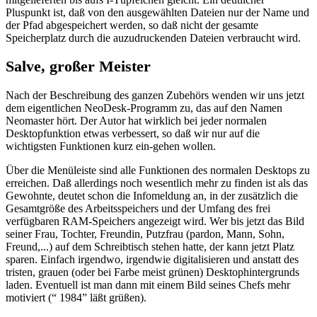
Pluspunkt ist, daß von den ausgewählten Dateien nur der Name und
der Pfad abgespeichert werden, so daß nicht der gesamte
Speicherplatz durch die auzudruckenden Dateien verbraucht wird.
Salve, großer Meister
Nach der Beschreibung des ganzen Zubehörs wenden wir uns jetzt
dem eigentlichen NeoDesk-Programm zu, das auf den Namen
Neomaster hört. Der Autor hat wirklich bei jeder normalen
Desktopfunktion etwas verbessert, so daß wir nur auf die
wichtigsten Funktionen kurz ein-gehen wollen.
Über die Menüleiste sind alle Funktionen des normalen Desktops zu
erreichen. Daß allerdings noch wesentlich mehr zu finden ist als das
Gewohnte, deutet schon die Infomeldung an, in der zusätzlich die
Gesamtgröße des Arbeitsspeichers und der Umfang des frei
verfügbaren RAM-Speichers angezeigt wird. Wer bis jetzt das Bild
seiner Frau, Tochter, Freundin, Putzfrau (pardon, Mann, Sohn,
Freund,...) auf dem Schreibtisch stehen hatte, der kann jetzt Platz
sparen. Einfach irgendwo, irgendwie digitalisieren und anstatt des
tristen, grauen (oder bei Farbe meist grünen) Desktophintergrunds
laden. Eventuell ist man dann mit einem Bild seines Chefs mehr
motiviert (“ 1984” läßt grüßen).