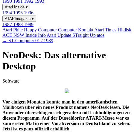
1990
1991
1992
1993
Atari Inside
▾
1994
1995
1996
ATARImagazin
▾
1987
1988
1989
Atari Phile
Happy Computer
Computer Kontakt
Atari Times
Hitdisk
ACE NSW Inside Info
Atari Update
STraight Up
atos
← ST-Computer 01 / 1989
NeoDesk: Das alternative
Desktop
Software
Vor einigen Monaten konnte man in den amerikanischen
Mailboxen über ein neues Produkt namens NeoDesk lesen. Die
Anwender überschlugen sich geradezu mit Lobhuldigungen zu
diesem Programm. Auf der Düsseldorfer ATARI-Messe war es
zum ersten Mal in einer Vorabversion in Deutschland zu sehen.
Jetzt ist es ganz offiziell erhältlich.