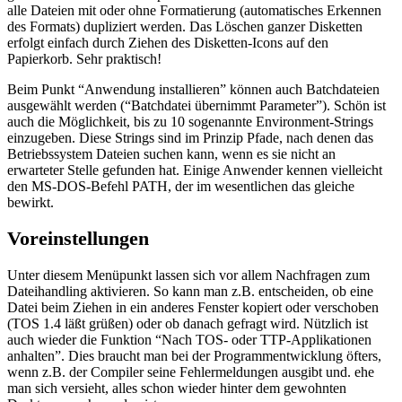
alle Dateien mit oder ohne Formatierung (automatisches Erkennen
des Formats) dupliziert werden. Das Löschen ganzer Disketten
erfolgt einfach durch Ziehen des Disketten-Icons auf den
Papierkorb. Sehr praktisch!
Beim Punkt “Anwendung installieren” können auch Batchdateien
ausgewählt werden (“Batchdatei übernimmt Parameter”). Schön ist
auch die Möglichkeit, bis zu 10 sogenannte Environment-Strings
einzugeben. Diese Strings sind im Prinzip Pfade, nach denen das
Betriebssystem Dateien suchen kann, wenn es sie nicht an
erwarteter Stelle gefunden hat. Einige Anwender kennen vielleicht
den MS-DOS-Befehl PATH, der im wesentlichen das gleiche
bewirkt.
Voreinstellungen
Unter diesem Menüpunkt lassen sich vor allem Nachfragen zum
Dateihandling aktivieren. So kann man z.B. entscheiden, ob eine
Datei beim Ziehen in ein anderes Fenster kopiert oder verschoben
(TOS 1.4 läßt grüßen) oder ob danach gefragt wird. Nützlich ist
auch wieder die Funktion “Nach TOS- oder TTP-Applikationen
anhalten”. Dies braucht man bei der Programmentwicklung öfters,
wenn z.B. der Compiler seine Fehlermeldungen ausgibt und. ehe
man sich versieht, alles schon wieder hinter dem gewohnten