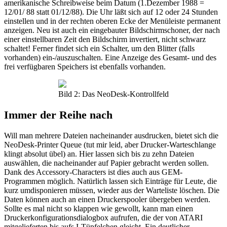
amerikanische Schreibweise beim Datum (1.Dezember 1988 =
12/01/ 88 statt 01/12/88). Die Uhr läßt sich auf 12 oder 24 Stunden
einstellen und in der rechten oberen Ecke der Menüleiste permanent
anzeigen. Neu ist auch ein eingebauter Bildschirmschoner, der nach
einer einstellbaren Zeit den Bildschirm invertiert, nicht schwarz
schaltet! Ferner findet sich ein Schalter, um den Blitter (falls
vorhanden) ein-/auszuschalten. Eine Anzeige des Gesamt- und des
frei verfügbaren Speichers ist ebenfalls vorhanden.
Bild 2: Das NeoDesk-Kontrollfeld
Immer der Reihe nach
Will man mehrere Dateien nacheinander ausdrucken, bietet sich die
NeoDesk-Printer Queue (tut mir leid, aber Drucker-Warteschlange
klingt absolut übel) an. Hier lassen sich bis zu zehn Dateien
auswählen, die nacheinander auf Papier gebracht werden sollen.
Dank des Accessory-Characters ist dies auch aus GEM-
Programmen möglich. Natürlich lassen sich Einträge für Leute, die
kurz umdisponieren müssen, wieder aus der Warteliste löschen. Die
Daten können auch an einen Druckerspooler übergeben werden.
Sollte es mal nicht so klappen wie gewollt, kann man einen
Druckerkonfigurationsdialogbox aufrufen, die der von ATARI
mitgelieferten bis aufs I-Tüpfelchen gleicht. Ein deutlicher