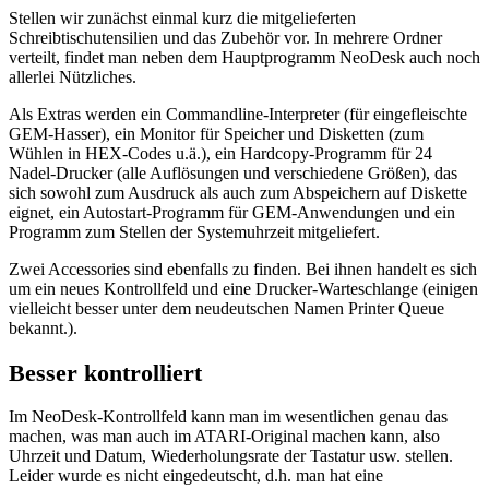
Stellen wir zunächst einmal kurz die mitgelieferten
Schreibtischutensilien und das Zubehör vor. In mehrere Ordner
verteilt, findet man neben dem Hauptprogramm NeoDesk auch noch
allerlei Nützliches.
Als Extras werden ein Commandline-Interpreter (für eingefleischte
GEM-Hasser), ein Monitor für Speicher und Disketten (zum
Wühlen in HEX-Codes u.ä.), ein Hardcopy-Programm für 24
Nadel-Drucker (alle Auflösungen und verschiedene Größen), das
sich sowohl zum Ausdruck als auch zum Abspeichern auf Diskette
eignet, ein Autostart-Programm für GEM-Anwendungen und ein
Programm zum Stellen der Systemuhrzeit mitgeliefert.
Zwei Accessories sind ebenfalls zu finden. Bei ihnen handelt es sich
um ein neues Kontrollfeld und eine Drucker-Warteschlange (einigen
vielleicht besser unter dem neudeutschen Namen Printer Queue
bekannt.).
Besser kontrolliert
Im NeoDesk-Kontrollfeld kann man im wesentlichen genau das
machen, was man auch im ATARI-Original machen kann, also
Uhrzeit und Datum, Wiederholungsrate der Tastatur usw. stellen.
Leider wurde es nicht eingedeutscht, d.h. man hat eine