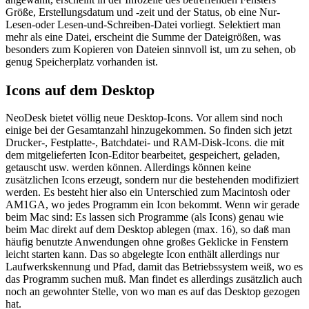
Größe, Erstellungsdatum und -zeit und der Status, ob eine Nur-
Lesen-oder Lesen-und-Schreiben-Datei vorliegt. Selektiert man
mehr als eine Datei, erscheint die Summe der Dateigrößen, was
besonders zum Kopieren von Dateien sinnvoll ist, um zu sehen, ob
genug Speicherplatz vorhanden ist.
Icons auf dem Desktop
NeoDesk bietet völlig neue Desktop-Icons. Vor allem sind noch
einige bei der Gesamtanzahl hinzugekommen. So finden sich jetzt
Drucker-, Festplatte-, Batchdatei- und RAM-Disk-Icons. die mit
dem mitgelieferten Icon-Editor bearbeitet, gespeichert, geladen,
getauscht usw. werden können. Allerdings können keine
zusätzlichen Icons erzeugt, sondern nur die bestehenden modifiziert
werden. Es besteht hier also ein Unterschied zum Macintosh oder
AM1GA, wo jedes Programm ein Icon bekommt. Wenn wir gerade
beim Mac sind: Es lassen sich Programme (als Icons) genau wie
beim Mac direkt auf dem Desktop ablegen (max. 16), so daß man
häufig benutzte Anwendungen ohne großes Geklicke in Fenstern
leicht starten kann. Das so abgelegte Icon enthält allerdings nur
Laufwerkskennung und Pfad, damit das Betriebssystem weiß, wo es
das Programm suchen muß. Man findet es allerdings zusätzlich auch
noch an gewohnter Stelle, von wo man es auf das Desktop gezogen
hat.