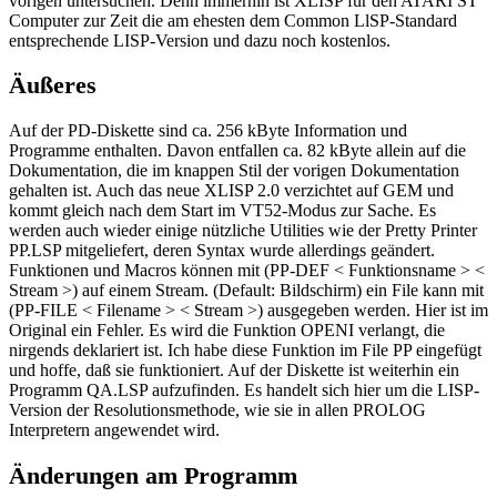
vorigen untersuchen. Denn immerhin ist XLISP für den ATARI ST
Computer zur Zeit die am ehesten dem Common LlSP-Standard
entsprechende LISP-Version und dazu noch kostenlos.
Äußeres
Auf der PD-Diskette sind ca. 256 kByte Information und
Programme enthalten. Davon entfallen ca. 82 kByte allein auf die
Dokumentation, die im knappen Stil der vorigen Dokumentation
gehalten ist. Auch das neue XLISP 2.0 verzichtet auf GEM und
kommt gleich nach dem Start im VT52-Modus zur Sache. Es
werden auch wieder einige nützliche Utilities wie der Pretty Printer
PP.LSP mitgeliefert, deren Syntax wurde allerdings geändert.
Funktionen und Macros können mit (PP-DEF < Funktionsname > <
Stream >) auf einem Stream. (Default: Bildschirm) ein File kann mit
(PP-FILE < Filename > < Stream >) ausgegeben werden. Hier ist im
Original ein Fehler. Es wird die Funktion OPENI verlangt, die
nirgends deklariert ist. Ich habe diese Funktion im File PP eingefügt
und hoffe, daß sie funktioniert. Auf der Diskette ist weiterhin ein
Programm QA.LSP aufzufinden. Es handelt sich hier um die LISP-
Version der Resolutionsmethode, wie sie in allen PROLOG
Interpretern angewendet wird.
Änderungen am Programm