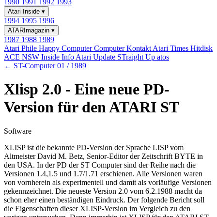
1990
1991
1992
1993
Atari Inside
▾
1994
1995
1996
ATARImagazin
▾
1987
1988
1989
Atari Phile
Happy Computer
Computer Kontakt
Atari Times
Hitdisk
ACE NSW Inside Info
Atari Update
STraight Up
atos
← ST-Computer 01 / 1989
Xlisp 2.0 - Eine neue PD-
Version für den ATARI ST
Software
XLISP ist die bekannte PD-Version der Sprache LISP vom
Altmeister David M. Betz, Senior-Editor der Zeitschrift BYTE in
den USA. In der PD der ST Computer sind der Reihe nach die
Versionen 1.4,1.5 und 1.7/1.71 erschienen. Alle Versionen waren
von vornherein als experimentell und damit als vorläufige Versionen
gekennzeichnet. Die neueste Version 2.0 vom 6.2.1988 macht da
schon eher einen beständigen Eindruck. Der folgende Bericht soll
die Eigenschaften dieser XLISP-Version im Vergleich zu den