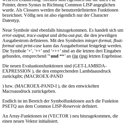
Pointer, deren Syntax in Richtung Common LISP angeglichen
wurde. Als Closures werden die benutzerdefinierten Funktionen
bezeichnet. Völlig neu ist also eigentlich nur der Character
Datentyp.
Neue Symbole sind ebenfalls hinzugekommen. Es handelt sich um
error-output
,
trace-output
und
debu-out-put
, die den jeweiligen
Ausgabestrom definieren. Mit den Symbolen
integer-format
,
float-
format
und
print-case
kann das Ausgabeformat festgelegt werden.
Die Symbole '+’, '++’ und '+++’ sind an die letzten drei Eingaben
gebunden, entsprechend '
’ und “
*’ an (jjg (jpgj letzten Ergebnisse.
Die neuen Evaluationsfunktionen sind (GET-LAMBDA-
EXPRESSION
), die den entsprechenden Lambdaausdruck
zurückgibt; (MACROEX-PAND
) bzw. (MACROEX-PAND-I ), die den entwickelten
Macroausdruck zurückgeben.
Endlich ist im Bereich der Symbolfunktionen auch die Funktion
PSETQ aus dem Common LISP-Reservoir definiert.
An Array-Funktionen ist (VECTOR
) neu hinzugekommen, die
einen neuen Vektor initialisiert.