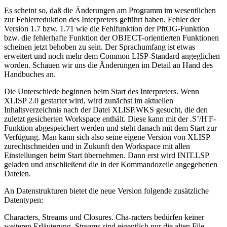
Es scheint so, daß die Änderungen am Programm im wesentlichen
zur Fehlerreduktion des Interpreters geführt haben. Fehler der
Version 1.7 bzw. 1.71 wie die Fehlfunktion der PftOG-Funktion
bzw. die fehlerhafte Funktion der OBJECT-orientierten Funktionen
scheinen jetzt behoben zu sein. Der Sprachumfang ist etwas
erweitert und noch mehr dem Common LISP-Standard angeglichen
worden. Schauen wir uns die Änderungen im Detail an Hand des
Handbuches an.
Die Unterschiede beginnen beim Start des Interpreters. Wenn
XLISP 2.0 gestartet wird, wird zunächst im aktuellen
Inhaltsverzeichnis nach der Datei XLISP.WKS gesucht, die den
zuletzt gesicherten Workspace enthält. Diese kann mit der .S’/H'F-
Funktion abgespeichert werden und steht danach mit dem Start zur
Verfügung. Man kann sich also seine eigene Version von XLISP
zurechtschneiden und in Zukunft den Workspace mit allen
Einstellungen beim Start übernehmen. Dann erst wird INIT.LSP
geladen und anschließend die in der Kommandozeile angegebenen
Dateien.
An Datenstrukturen bietet die neue Version folgende zusätzliche
Datentypen:
Characters, Streams und Closures. Cha-racters bedürfen keiner
weiteren Erläuterung. Streams sind eigentlich nur die alten File