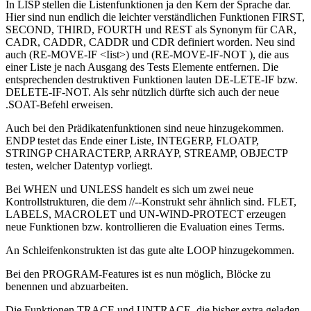
In LISP stellen die Listenfunktionen ja den Kern der Sprache dar.
Hier sind nun endlich die leichter verständlichen Funktionen FIRST,
SECOND, THIRD, FOURTH und REST als Synonym für CAR,
CADR, CADDR, CADDR und CDR definiert worden. Neu sind
auch (RE-MOVE-IF
<Iist>) und (RE-MOVE-IF-NOT
), die aus
einer Liste je nach Ausgang des Tests Elemente entfernen. Die
entsprechenden destruktiven Funktionen lauten DE-LETE-IF bzw.
DELETE-IF-NOT. Als sehr nützlich dürfte sich auch der neue
.SOAT-Befehl erweisen.
Auch bei den Prädikatenfunktionen sind neue hinzugekommen.
ENDP testet das Ende einer Liste, INTEGERP, FLOATP,
STRINGP CHARACTERP, ARRAYP, STREAMP, OBJECTP
testen, welcher Datentyp vorliegt.
Bei WHEN und UNLESS handelt es sich um zwei neue
Kontrollstrukturen, die dem //--Konstrukt sehr ähnlich sind. FLET,
LABELS, MACROLET und UN-WIND-PROTECT erzeugen
neue Funktionen bzw. kontrollieren die Evaluation eines Terms.
An Schleifenkonstrukten ist das gute alte LOOP hinzugekommen.
Bei den PROGRAM-Features ist es nun möglich, Blöcke zu
benennen und abzuarbeiten.
Die Funktionen TRACE und UNTRACE, die bisher extra geladen