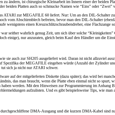
u ändern, ist chirurgische Kleinarbeit im Innern einer der beiden Plat
r der beiden Platten auch so schmucke Namen wie “Eins” oder “Zwei” v
t, das ATARI zur MEGAFILE 60 liefert. Nur: Um an den DIL-Schalter zu
noch vom Abschirmblech befreien, bevor man den DIL-Schalter (ebenfall
e wenigstens einen Kreuzschlitzschraubendreher, eine Flachzange so
r war seither wahrlich genug Zeit, um sich über solche “Kleinigkeiten
doch einige), nur anzuraten, gleich beim Kauf den Händler um die Einste
sie auch zur SH205 ausgeliefert wird. Daran ist nicht allzuviel auszus
f Spezifika der MEGAFILE eingehen würde (Anzahl der Zylinder und Köp
 tut sich ja nicht nur ATARI schwer.
oftware auf der mitgelieferten Diskette (dazu später); das wird bei m
ständnis, das man braucht, wenn die Platte eben einmal nicht so spurt,
ten haben werden. Mit den Hinweisen zur Programmierung im Anhang B is
ehlermeldungen aufzulisten. Und es gibt beispielsweise Tips, wie man 
 durchgeschliffene DMA-Ausgang und die kurzen DMA-Kabel sind nur 