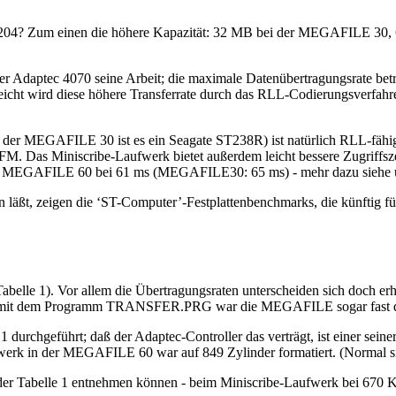
204? Zum einen die höhere Kapazität: 32 MB bei der MEGAFILE 30, 
r Adaptec 4070 seine Arbeit; die maximale Datenübertragungsrate bet
cht wird diese höhere Transferrate durch das RLL-Codierungsverfahren
er MEGAFILE 30 ist es ein Seagate ST238R) ist natürlich RLL-fähig. 
MFM. Das Miniscribe-Laufwerk bietet außerdem leicht bessere Zugriffsz
ür die MEGAFILE 60 bei 61 ms (MEGAFILE30: 65 ms) - mehr dazu siehe 
zen läßt, zeigen die ‘ST-Computer’-Festplattenbenchmarks, die künftig 
Tabelle 1). Vor allem die Übertragungsraten unterscheiden sich doch
Test mit dem Programm TRANSFER.PRG war die MEGAFILE sogar fast do
 durchgeführt; daß der Adaptec-Controller das verträgt, ist einer se
fwerk in der MEGAFILE 60 war auf 849 Zylinder formatiert. (Normal s
e der Tabelle 1 entnehmen können - beim Miniscribe-Laufwerk bei 670 