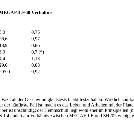
MEGAFILE60
Verhältnis
5,0
0,75
86,6
0,97
18,9
0,86
6,9
0,7 (*)
4,4
1,13
29,0
0,88
295,0
0,92
Fazit all der Geschwindigkeitstests bleibt festzuhalten: Wirklich spü
r der häufigste Fall ist, macht es das Leben und Arbeiten mit der Platt
reiber ist unschuldig; der Hemmschuh liegt wohl eher im Prinzipiellen 
S 1.4 ändert am Verhältnis zwischen MEGAFILE und SH205 wenig; es v