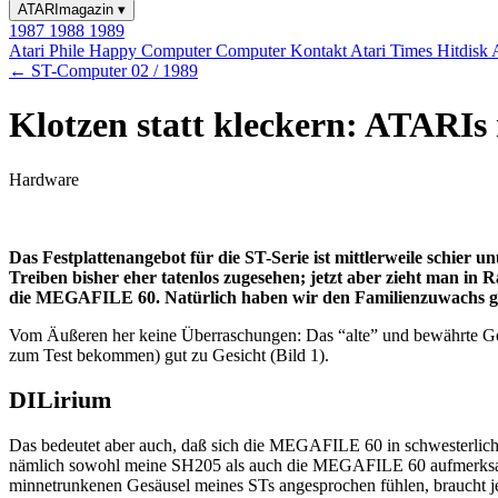
ATARImagazin
▾
1987
1988
1989
Atari Phile
Happy Computer
Computer Kontakt
Atari Times
Hitdisk
← ST-Computer 02 / 1989
Klotzen statt kleckern: ATARIs 
Hardware
Das Festplattenangebot für die ST-Serie ist mittlerweile schi
Treiben bisher eher tatenlos zugesehen; jetzt aber zieht ma
die MEGAFILE 60. Natürlich haben wir den Familienzuwachs gle
Vom Äußeren her keine Überraschungen: Das “alte” und bewährte Ge
zum Test bekommen) gut zu Gesicht (Bild 1).
DILirium
Das bedeutet aber auch, daß sich die MEGAFILE 60 in schwesterliche
nämlich sowohl meine SH205 als auch die MEGAFILE 60 aufmerksam m
minnetrunkenen Gesäusel meines STs angesprochen fühlen, braucht j