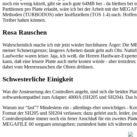
noch ein wenig kitzelt, gibt sie auch gute 64MB her - da bleiben bei 
Partitionen pro Platte erlaubt, wäre ich bei der Arbeit mit der MEGA
Methoden (TURBODOS) oder Inoffiziellem (TOS 1.4) nach. Hoffentlich
Treiber halten können.
Rosa Rauschen
Wahrscheinlich mache ich mir jetzt wieder furchtbaren Ärger: Die ME
meiner Schmerzgrenze; längeres Arbeiten damit geht aufs Ohr. Natürl
Laufwerke waren leiser. Jaja, ich weiß, die Herren Hardware-Experte
kann, daß eine leisere Platte auch mehr kosten würde - aber trotzde
dabei vom Meeresrauschen die Ohren dröhnen.
Schwesterliche Einigkeit
Was die Ansteuerung des Controllers angeht, sind sich die beiden 
softwarekompatibel zum Adaptec 4000A (SH205 und SH204). Das heißt: 
Warum nur “fast”? Mindestens ein - allerdings eher unwichtiges - 
Format der SH205 und SH204 verlassen; dazu gehört auch, leider, (noc
Controllerplatine immer noch ein freier Anschluß für ein zweites Pl
MEGAFILE 60 sorgsam umzugehen; zumindest hatte ich während d