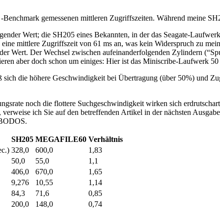
er ’ -Benchmark gemessenen mittleren Zugriffszeiten. Während meine 
ragender Wert; die SH205 eines Bekannten, in der das Seagate-Laufwerk 
latte eine mittlere Zugriffszeit von 61 ms an, was kein Widerspruch zu
nder Wert. Der Wechsel zwischen aufeinanderfolgenden Zylindern (“Spu
eren aber doch schon um einiges: Hier ist das Miniscribe-Laufwerk 50 
ß sich die höhere Geschwindigkeit bei Übertragung (über 50%) und Zug
ungsrate noch die flottere Suchgeschwindigkeit wirken sich erdrutschar
lt, verweise ich Sie auf den betreffenden Artikel in der nächsten Ausg
URBODOS.
SH205
MEGAFILE60
Verhältnis
c.)
328,0
600,0
1,83
50,0
55,0
1,1
406,0
670,0
1,65
9,276
10,55
1,14
84,3
71,6
0,85
200,0
148,0
0,74