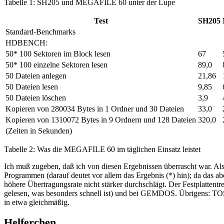
Tabelle 1: SH205 und MEGAFILE 60 unter der Lupe
Test
SH205
Standard-Benchmarks
HDBENCH:
50* 100 Sektoren im Block lesen
67
50* 100 einzelne Sektoren lesen
89,0
50 Dateien anlegen
21,86
50 Dateien lesen
9,85
50 Dateien löschen
3,9
Kopieren von 280034 Bytes in 1 Ordner und 30 Dateien
33,0
Kopieren von 1310072 Bytes in 9 Ordnern und 128 Dateien
320,0
(Zeiten in Sekunden)
Tabelle 2: Was die MEGAFILE 60 im täglichen Einsatz leistet
Ich muß zugeben, daß ich von diesen Ergebnissen überrascht war. Als 
Programmen (darauf deutet vor allem das Ergebnis (*) hin); da das abe
höhere Übertragungsrate nicht stärker durchschlägt. Der Festplattent
gelesen, was besonders schnell ist) und bei GEMDOS. Übrigens: TO
in etwa gleichmäßig.
Helferchen