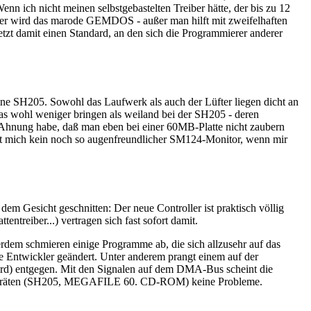
enn ich nicht meinen selbstgebastelten Treiber hätte, der bis zu 12
träger wird das marode GEMDOS - außer man hilft mit zweifelhaften
zt damit einen Standard, an den sich die Programmierer anderer
ine SH205. Sowohl das Laufwerk als auch der Lüfter liegen dicht an
das wohl weniger bringen als weiland bei der SH205 - deren
e Ahnung habe, daß man eben bei einer 60MB-Platte nicht zaubern
stet mich kein noch so augenfreundlicher SM124-Monitor, wenn mir
Gesicht geschnitten: Der neue Controller ist praktisch völlig
reiber...) vertragen sich fast sofort damit.
dem schmieren einige Programme ab, die sich allzusehr auf das
ie Entwickler geändert. Unter anderem prangt einem auf der
 wird) entgegen. Mit den Signalen auf dem DMA-Bus scheint die
Geräten (SH205, MEGAFILE 60. CD-ROM) keine Probleme.