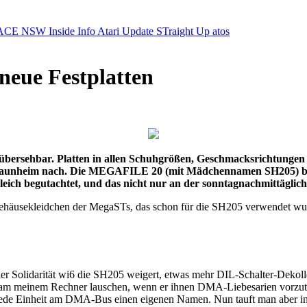
ACE NSW Inside Info
Atari Update
STraight Up
atos
neue Festplatten
er unübersehbar. Platten in allen Schuhgrößen, Geschmacksrichtun
n in Raunheim nach. Die MEGAFILE 20 (mit Mädchennamen SH205)
ich begutachtet, und das nicht nur an der sonntagnachmittäglic
häusekleidchen der MegaSTs, das schon für die SH205 verwendet wurd
r Solidarität wi6 die SH205 weigert, etwas mehr DIL-Schalter-Dekollet
einem Rechner lauschen, wenn er ihnen DMA-Liebesarien vorzutragen
ede Einheit am DMA-Bus einen eigenen Namen. Nun tauft man aber in 