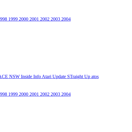
1998
1999
2000
2001
2002
2003
2004
ACE NSW Inside Info
Atari Update
STraight Up
atos
1998
1999
2000
2001
2002
2003
2004