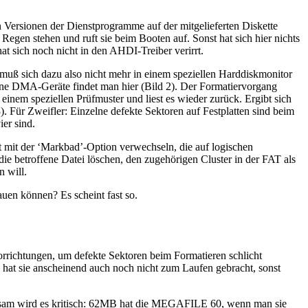
ersionen der Dienstprogramme auf der mitgelieferten Diskette
 Regen stehen und ruft sie beim Booten auf. Sonst hat sich hier nichts
 sich noch nicht in den AHDI-Treiber verirrt.
muß sich dazu also nicht mehr in einem speziellen Harddiskmonitor
elne DMA-Geräte findet man hier (Bild 2). Der Formatiervorgang
inem speziellen Prüfmuster und liest es wieder zurück. Ergibt sich
3). Für Zweifler: Einzelne defekte Sektoren auf Festplatten sind beim
ier sind.
ht mit der ‘Markbad’-Option verwechseln, die auf logischen
ie betroffene Datei löschen, den zugehörigen Cluster in der FAT als
n will.
en können? Es scheint fast so.
orrichtungen, um defekte Sektoren beim Formatieren schlicht
 hat sie anscheinend auch noch nicht zum Laufen gebracht, sonst
 langsam wird es kritisch: 62MB hat die MEGAFILE 60, wenn man sie