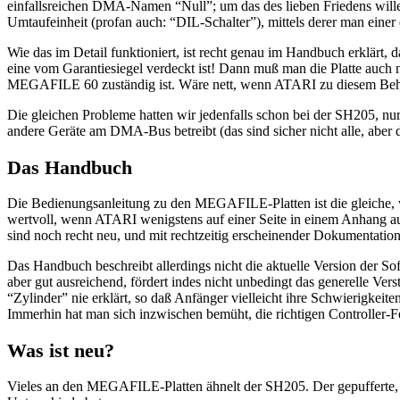
einfallsreichen DMA-Namen “Null”; um das des lieben Friedens willen z
Umtaufeinheit (profan auch: “DIL-Schalter”), mittels derer man eine
Wie das im Detail funktioniert, ist recht genau im Handbuch erklär
eine vom Garantiesiegel verdeckt ist! Dann muß man die Platte auch 
MEGAFILE 60 zuständig ist. Wäre nett, wenn ATARI zu diesem Behuf
Die gleichen Probleme hatten wir jedenfalls schon bei der SH205, nu
andere Geräte am DMA-Bus betreibt (das sind sicher nicht alle, aber 
Das Handbuch
Die Bedienungsanleitung zu den MEGAFILE-Platten ist die gleiche, wie 
wertvoll, wenn ATARI wenigstens auf einer Seite in einem Anhang au
sind noch recht neu, und mit rechtzeitig erscheinender Dokumentation
Das Handbuch beschreibt allerdings nicht die aktuelle Version der S
aber gut ausreichend, fördert indes nicht unbedingt das generelle Ver
“Zylinder” nie erklärt, so daß Anfänger vielleicht ihre Schwierigkei
Immerhin hat man sich inzwischen bemüht, die richtigen Controller-F
Was ist neu?
Vieles an den MEGAFILE-Platten ähnelt der SH205. Der gepufferte,