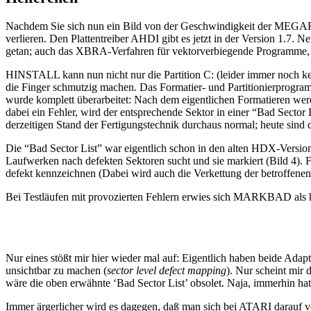
Nachdem Sie sich nun ein Bild von der Geschwindigkeit der MEGAFIL
verlieren. Den Plattentreiber AHDI gibt es jetzt in der Version 1.7. N
getan; auch das XBRA-Verfahren für vektorverbiegende Programme, d
HINSTALL kann nun nicht nur die Partition C: (leider immer noch kei
die Finger schmutzig machen. Das Formatier- und Partitionierprogram
wurde komplett überarbeitet: Nach dem eigentlichen Formatieren werde
dabei ein Fehler, wird der entsprechende Sektor in einer “Bad Sector L
derzeitigen Stand der Fertigungstechnik durchaus normal; heute sind die
Die “Bad Sector List” war eigentlich schon in den alten HDX-Versione
Laufwerken nach defekten Sektoren sucht und sie markiert (Bild 4). F
defekt kennzeichnen (Dabei wird auch die Verkettung der betroffenen
Bei Testläufen mit provozierten Fehlern erwies sich MARKBAD als h
Nur eines stößt mir hier wieder mal auf: Eigentlich haben beide Ada
unsichtbar zu machen (
sector level defect mapping
). Nur scheint mir
wäre die oben erwähnte ‘Bad Sector List’ obsolet. Naja, immerhin ha
Immer ärgerlicher wird es dagegen, daß man sich bei ATARI darauf ve