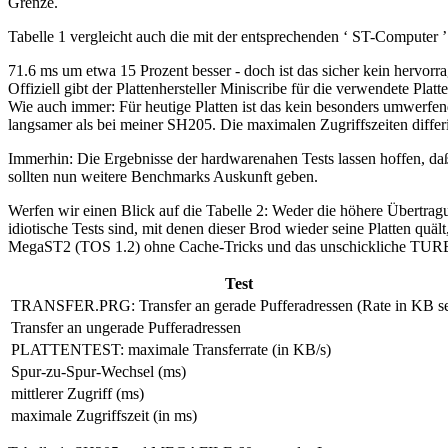
Grenze.
Tabelle 1 vergleicht auch die mit der entsprechenden ‘ ST-Comput
71.6 ms um etwa 15 Prozent besser - doch ist das sicher kein hervor
Offiziell gibt der Plattenhersteller Miniscribe für die verwendete P
Wie auch immer: Für heutige Platten ist das kein besonders umwerfe
langsamer als bei meiner SH205. Die maximalen Zugriffszeiten differi
Immerhin: Die Ergebnisse der hardwarenahen Tests lassen hoffen, da
sollten nun weitere Benchmarks Auskunft geben.
Werfen wir einen Blick auf die Tabelle 2: Weder die höhere Übertrag
idiotische Tests sind, mit denen dieser Brod wieder seine Platten quä
MegaST2 (TOS 1.2) ohne Cache-Tricks und das unschickliche T
Test
TRANSFER.PRG: Transfer an gerade Pufferadressen (Rate in KB se
Transfer an ungerade Pufferadressen
PLATTENTEST: maximale Transferrate (in KB/s)
Spur-zu-Spur-Wechsel (ms)
mittlerer Zugriff (ms)
maximale Zugriffszeit (in ms)