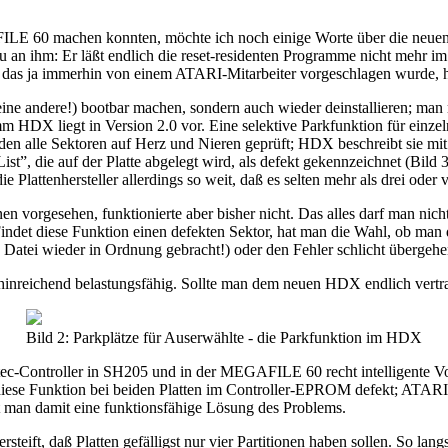
E 60 machen konnten, möchte ich noch einige Worte über die neuen V
eu an ihm: Er läßt endlich die reset-residenten Programme nicht mehr im
as ja immerhin von einem ATARI-Mitarbeiter vorgeschlagen wurde, hat
ne andere!) bootbar machen, sondern auch wieder deinstallieren; man 
m HDX liegt in Version 2.0 vor. Eine selektive Parkfunktion für einz
n alle Sektoren auf Herz und Nieren geprüft; HDX beschreibt sie mit e
ist”, die auf der Platte abgelegt wird, als defekt gekennzeichnet (Bild 
 Plattenhersteller allerdings so weit, daß es selten mehr als drei oder v
n vorgesehen, funktionierte aber bisher nicht. Das alles darf man nic
indet diese Funktion einen defekten Sektor, hat man die Wahl, ob man d
 Datei wieder in Ordnung gebracht!) oder den Fehler schlicht übergehe
inreichend belastungsfähig. Sollte man dem neuen HDX endlich vertrau
Bild 2: Parkplätze für Auserwählte - die Parkfunktion im HDX
ptec-Controller in SH205 und in der MEGAFILE 60 recht intelligente V
 diese Funktion bei beiden Platten im Controller-EPROM defekt; ATARI
t man damit eine funktionsfähige Lösung des Problems.
rsteift, daß Platten gefälligst nur vier Partitionen haben sollen. So