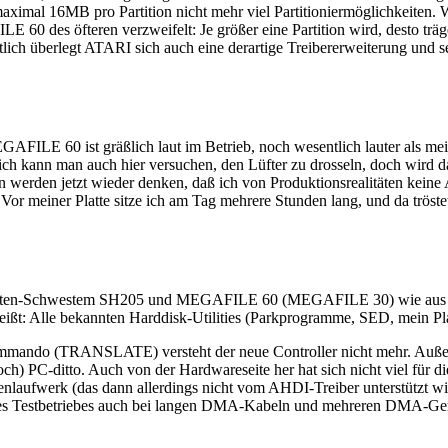
maximal 16MB pro Partition nicht mehr viel Partitioniermöglichkeiten. W
FILE 60 des öfteren verzweifelt: Je größer eine Partition wird, desto 
 überlegt ATARI sich auch eine derartige Treibererweiterung und set
GAFILE 60 ist gräßlich laut im Betrieb, noch wesentlich lauter als me
ich kann man auch hier versuchen, den Lüfter zu drosseln, doch wird 
n werden jetzt wieder denken, daß ich von Produktionsrealitäten kein
m: Vor meiner Platte sitze ich am Tag mehrere Stunden lang, und da trö
Platten-Schwestem SH205 und MEGAFILE 60 (MEGAFILE 30) wie aus dem 
Alle bekannten Harddisk-Utilities (Parkprogramme, SED, mein Plattent
Kommando (TRANSLATE) versteht der neue Controller nicht mehr. Außer
h) PC-ditto. Auch von der Hardwareseite her hat sich nicht viel für d
attenlaufwerk (das dann allerdings nicht vom AHDI-Treiber unterstützt
es Testbetriebes auch bei langen DMA-Kabeln und mehreren DMA-