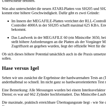
Unterschiede betonen.
Was also unterscheidet die neuen ATARI-Platten von SH205 und SH
kommt eine höhere Geschwindigkeit. Dafür gibt es zwei Gründe:
Im Innern der MEGAFILE-Platten verrichtet der RLL-Controlle
Controller 4000A in der SH205 schafft maximal 625 KB/s. Errei
bekommt.
Das Laufwerk in der MEGAFILE 60 (ein Miniscribe 3650, bei d
stellt höhere Anforderungen an die Platten als der Vorgänger 
Zugriffszeit an gegeben wurden, liegt der offizielle Wert f
Ob sich dieses höhere Potential tatsächlich auch in die Praxis umset
sollen.
Hase versus Igel
Sehen wir uns zunächst die Ergebnisse der hardwarenahen Tests an (
anderthalbmal so schnell. Im nicht ganz so hardwareorientierten 
Eine Bemerkung: Alle Messungen wurden bei einem Interleavefaktor 1
Dienst; es war auf 662 Zylinder hochformatiert. Das Miniscribe-Lau
Die maximale, praktisch erreichbare Übertragungsrate liegt - wie Si