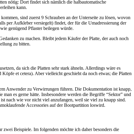
ten nötig: Dort findet sich nämlich die halbautomatische
erleihen kann.
 kommen, sind zuerst 9 Schrauben an der Unterseite zu lösen, wovon
s per Aufkleber versiegelt) findet, der für die Umadressierung der
wie genügend Pflaster beilegen würde.
” Gedanken zu machen. Bleibt jedem Käufer der Platte, der auch noch
llung zu bitten.
etzen, da sich die Platten sehr stark ähneln. Allerdings wäre es
fe et cetera). Aber vielleicht geschieht da noch etwas; die Platten
anchem Anwender zu Verwirrungen führen. Die Dokumentation ist knapp,
 wie man es gerne hätte. Insbesondere werden die Begriffe “Sektor” und
t nach wie vor nicht viel anzufangen, weil sie viel zu knapp sind.
amoklaufende Accessories auf der Bootpartition loswird.
zwei Beispiele. Im folgenden möchte ich daher besonders die