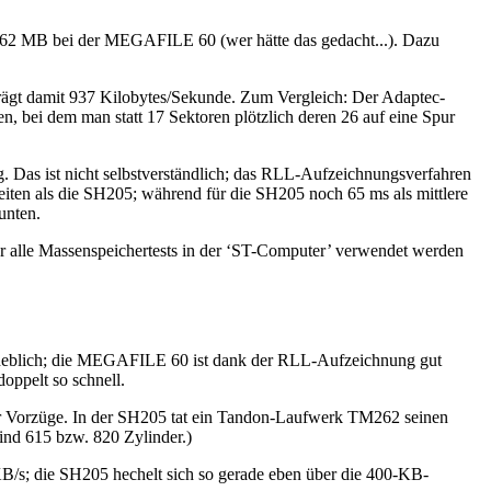
62 MB bei der MEGAFILE 60 (wer hätte das gedacht...). Dazu
rägt damit 937 Kilobytes/Sekunde. Zum Vergleich: Der Adaptec-
, bei dem man statt 17 Sektoren plötzlich deren 26 auf eine Spur
Das ist nicht selbstverständlich; das RLL-Aufzeichnungsverfahren
eiten als die SH205; während für die SH205 noch 65 ms als mittlere
unten.
für alle Massenspeichertests in der ‘ST-Computer’ verwendet werden
 erheblich; die MEGAFILE 60 ist dank der RLL-Aufzeichnung gut
ppelt so schnell.
iner Vorzüge. In der SH205 tat ein Tandon-Laufwerk TM262 seinen
ind 615 bzw. 820 Zylinder.)
KB/s; die SH205 hechelt sich so gerade eben über die 400-KB-