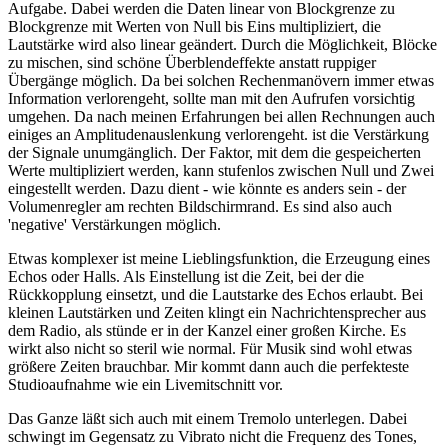
Aufgabe. Dabei werden die Daten linear von Blockgrenze zu
Blockgrenze mit Werten von Null bis Eins multipliziert, die
Lautstärke wird also linear geändert. Durch die Möglichkeit, Blöcke
zu mischen, sind schöne Überblendeffekte anstatt ruppiger
Übergänge möglich. Da bei solchen Rechenmanövern immer etwas
Information verlorengeht, sollte man mit den Aufrufen vorsichtig
umgehen. Da nach meinen Erfahrungen bei allen Rechnungen auch
einiges an Amplitudenauslenkung verlorengeht. ist die Verstärkung
der Signale unumgänglich. Der Faktor, mit dem die gespeicherten
Werte multipliziert werden, kann stufenlos zwischen Null und Zwei
eingestellt werden. Dazu dient - wie könnte es anders sein - der
Volumenregler am rechten Bildschirmrand. Es sind also auch
'negative' Verstärkungen möglich.
Etwas komplexer ist meine Lieblingsfunktion, die Erzeugung eines
Echos oder Halls. Als Einstellung ist die Zeit, bei der die
Rückkopplung einsetzt, und die Lautstarke des Echos erlaubt. Bei
kleinen Lautstärken und Zeiten klingt ein Nachrichtensprecher aus
dem Radio, als stünde er in der Kanzel einer großen Kirche. Es
wirkt also nicht so steril wie normal. Für Musik sind wohl etwas
größere Zeiten brauchbar. Mir kommt dann auch die perfekteste
Studioaufnahme wie ein Livemitschnitt vor.
Das Ganze läßt sich auch mit einem Tremolo unterlegen. Dabei
schwingt im Gegensatz zu Vibrato nicht die Frequenz des Tones,