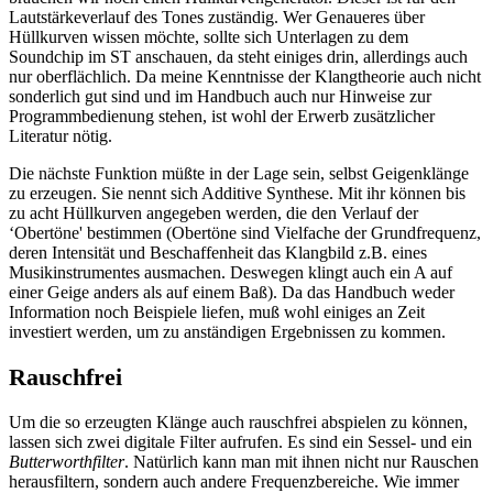
Lautstärkeverlauf des Tones zuständig. Wer Genaueres über
Hüllkurven wissen möchte, sollte sich Unterlagen zu dem
Soundchip im ST anschauen, da steht einiges drin, allerdings auch
nur oberflächlich. Da meine Kenntnisse der Klangtheorie auch nicht
sonderlich gut sind und im Handbuch auch nur Hinweise zur
Programmbedienung stehen, ist wohl der Erwerb zusätzlicher
Literatur nötig.
Die nächste Funktion müßte in der Lage sein, selbst Geigenklänge
zu erzeugen. Sie nennt sich Additive Synthese. Mit ihr können bis
zu acht Hüllkurven angegeben werden, die den Verlauf der
‘Obertöne' bestimmen (Obertöne sind Vielfache der Grundfrequenz,
deren Intensität und Beschaffenheit das Klangbild z.B. eines
Musikinstrumentes ausmachen. Deswegen klingt auch ein A auf
einer Geige anders als auf einem Baß). Da das Handbuch weder
Information noch Beispiele liefen, muß wohl einiges an Zeit
investiert werden, um zu anständigen Ergebnissen zu kommen.
Rauschfrei
Um die so erzeugten Klänge auch rauschfrei abspielen zu können,
lassen sich zwei digitale Filter aufrufen. Es sind ein Sessel- und ein
Butterworthfilter
. Natürlich kann man mit ihnen nicht nur Rauschen
herausfiltern, sondern auch andere Frequenzbereiche. Wie immer