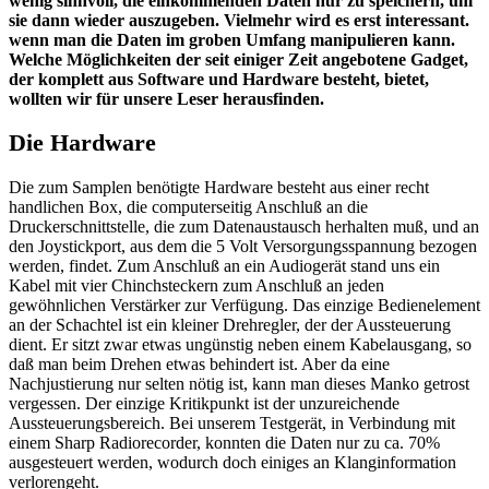
wenig sinnvoll, die einkommenden Daten nur zu speichern, um
sie dann wieder auszugeben. Vielmehr wird es erst interessant.
wenn man die Daten im groben Umfang manipulieren kann.
Welche Möglichkeiten der seit einiger Zeit angebotene Gadget,
der komplett aus Software und Hardware besteht, bietet,
wollten wir für unsere Leser herausfinden.
Die Hardware
Die zum Samplen benötigte Hardware besteht aus einer recht
handlichen Box, die computerseitig Anschluß an die
Druckerschnittstelle, die zum Datenaustausch herhalten muß, und an
den Joystickport, aus dem die 5 Volt Versorgungsspannung bezogen
werden, findet. Zum Anschluß an ein Audiogerät stand uns ein
Kabel mit vier Chinchsteckern zum Anschluß an jeden
gewöhnlichen Verstärker zur Verfügung. Das einzige Bedienelement
an der Schachtel ist ein kleiner Drehregler, der der Aussteuerung
dient. Er sitzt zwar etwas ungünstig neben einem Kabelausgang, so
daß man beim Drehen etwas behindert ist. Aber da eine
Nachjustierung nur selten nötig ist, kann man dieses Manko getrost
vergessen. Der einzige Kritikpunkt ist der unzureichende
Aussteuerungsbereich. Bei unserem Testgerät, in Verbindung mit
einem Sharp Radiorecorder, konnten die Daten nur zu ca. 70%
ausgesteuert werden, wodurch doch einiges an Klanginformation
verlorengeht.