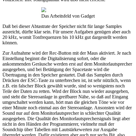
Das Arbeitsfeld von Gadget
Daß bei dieser Abtastrate der Speicher nicht für lange Samples
ausreicht, dürfte klar sein. Für unsere Aufgaben genügen aber auch
20 kHz, womit Tonfrequenzen bis 10 kHz gut dargestellt werden
können.
Zur Aufnahme wird der Rec-Button mit der Maus aktiviert. Je nach
Einstellung beginnt die Digitalisierung sofort, oder die
ankommenden Geräusche werden erst auf dem Monitorlautsprecher
ausgegeben, und bei Betätigung der Spacetaste wird die
Übertragung in den Speicher gestartet. Daß das Samplen durch
Drücken der ESC-Taste zu unterbrechen ist, ist sehr nützlich, wenn
z.B. ein falscher Block gewählt wurde, sind so wenigstens noch
Teile der Daten zu retten. Wird der Block nun wieder ausgegeben,
und steht die Stereoanlage in greifbarer Nähe, so daß auf Eingang
umgeschaltet werden kann, hört man die gleichen Töne wie vor
einer Minute noch einmal aus der Stereoanlage. Ansonsten wird der
Sound nur auf dem Monitorlautsprecher in schlechter Qualität
ausgegeben. Die Qualität des Monitorlautsprechersignals liegt aber
nicht in den Händen der Programmierer, vielmehr muß der
Soundchip über Tabellen mit Lautstärkewerten zur Ausgabe
überredet werden. Dafür existieren aber auch nur sechs Bit, also