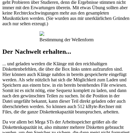
geht Probieren über Studieren, denn die Ergebnisse stimmen nicht
immer mit den Erwartungen überein. Mit etwas Übung sollten aber
keine Rechteckschwingungen mehr aus den gesampleten
Musikstücken werden. (Sie wurden aus mir unerklärlichen Gründen
auch nur selten erzeugt.)
Bestimmung der Wellenform
Der Nachwelt erhalten...
... und geladen werden die Klänge mit den reichhaltigen
Diskettenbefehlen, die über die Box links unten aufzurufen sind.
Hier können auch Klänge nahtlos in bereits gespeicherte eingefügt
werden. Als sehr nützlich hat sich die Möglichkeit zum Laden und
Speichern aus einem bzw. in ein bereits bestehendes File erwiesen.
Somit ist es nicht nötig, eine Sequenz komplett zu laden, und dann
nach den gewünschten Teilen zu suchen. Ist die Position in der
Datei ungefähr bekannt, kann dieser Teil direkt geladen oder auch
überschrieben werden. So können auch 512 kByte-Rechner mit
Files, die die ganze Diskettenkapazität beanspruchen, arbeiten.
Da vor allem bei Mega STs der Arbeitsspeicher größer als die
Diskettenkapazität ist, also mitunter mehrere Disketten gebraucht
werden, um den Speicher zu sichern, die dann meist nicht formatiert