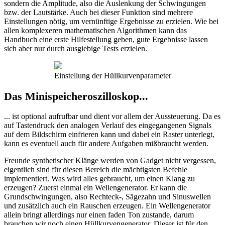
sondern die Amplitude, also die Auslenkung der Schwingungen
bzw. der Lautstärke. Auch bei dieser Funktion sind mehrere
Einstellungen nötig, um vernünftige Ergebnisse zu erzielen. Wie bei
allen komplexeren mathematischen Algorithmen kann das
Handbuch eine erste Hilfestellung geben, gute Ergebnisse lassen
sich aber nur durch ausgiebige Tests erzielen.
Einstellung der Hüllkurvenparameter
Das Minispeicheroszilloskop...
... ist optional aufrufbar und dient vor allem der Aussteuerung. Da es
auf Tastendruck den analogen Verlauf des eingegangenen Signals
auf dem Bildschirm einfrieren kann und dabei ein Raster unterlegt,
kann es eventuell auch für andere Aufgaben mißbraucht werden.
Freunde synthetischer Klänge werden von Gadget nicht vergessen,
eigentlich sind für diesen Bereich die mächtigsten Befehle
implementiert. Was wird alles gebraucht, um einen Klang zu
erzeugen? Zuerst einmal ein Wellengenerator. Er kann die
Grundschwingungen, also Rechteck-, Sägezahn und Sinuswellen
und zusätzlich auch ein Rauschen erzeugen. Ein Wellengenerator
allein bringt allerdings nur einen faden Ton zustande, darum
brauchen wir noch einen Hüllkurvengenerator. Dieser ist für den