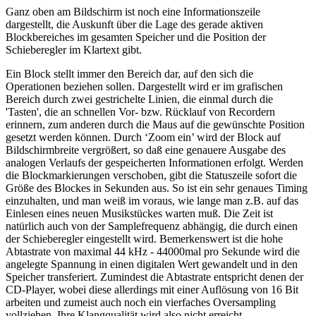
Ganz oben am Bildschirm ist noch eine Informationszeile
dargestellt, die Auskunft über die Lage des gerade aktiven
Blockbereiches im gesamten Speicher und die Position der
Schieberegler im Klartext gibt.
Ein Block stellt immer den Bereich dar, auf den sich die
Operationen beziehen sollen. Dargestellt wird er im grafischen
Bereich durch zwei gestrichelte Linien, die einmal durch die
'Tasten', die an schnellen Vor- bzw. Rücklauf von Recordern
erinnern, zum anderen durch die Maus auf die gewünschte Position
gesetzt werden können. Durch ‘Zoom ein’ wird der Block auf
Bildschirmbreite vergrößert, so daß eine genauere Ausgabe des
analogen Verlaufs der gespeicherten Informationen erfolgt. Werden
die Blockmarkierungen verschoben, gibt die Statuszeile sofort die
Größe des Blockes in Sekunden aus. So ist ein sehr genaues Timing
einzuhalten, und man weiß im voraus, wie lange man z.B. auf das
Einlesen eines neuen Musikstückes warten muß. Die Zeit ist
natürlich auch von der Samplefrequenz abhängig, die durch einen
der Schieberegler eingestellt wird. Bemerkenswert ist die hohe
Abtastrate von maximal 44 kHz - 44000mal pro Sekunde wird die
angelegte Spannung in einen digitalen Wert gewandelt und in den
Speicher transferiert. Zumindest die Abtastrate entspricht denen der
CD-Player, wobei diese allerdings mit einer Auflösung von 16 Bit
arbeiten und zumeist auch noch ein vierfaches Oversampling
vollziehen. Ihre Klangqualität wird also nicht erreicht.