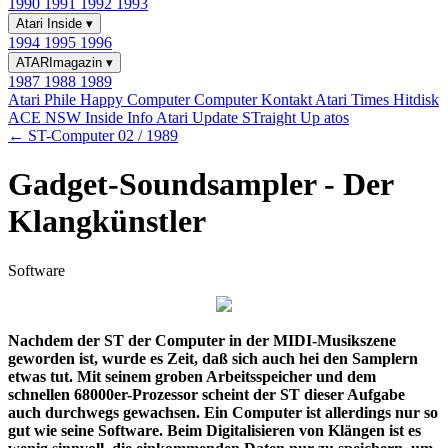
1990
1991
1992
1993
Atari Inside
▾
1994
1995
1996
ATARImagazin
▾
1987
1988
1989
Atari Phile
Happy Computer
Computer Kontakt
Atari Times
Hitdisk
ACE NSW Inside Info
Atari Update
STraight Up
atos
← ST-Computer 02 / 1989
Gadget-Soundsampler - Der
Klangkünstler
Software
Nachdem der ST der Computer in der MIDI-Musikszene
geworden ist, wurde es Zeit, daß sich auch hei den Samplern
etwas tut. Mit seinem groben Arbeitsspeicher und dem
schnellen 68000er-Prozessor scheint der ST dieser Aufgabe
auch durchwegs gewachsen. Ein Computer ist allerdings nur so
gut wie seine Software. Beim Digitalisieren von Klängen ist es