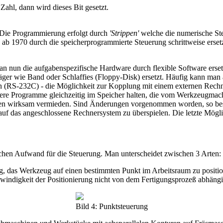
Zahl, dann wird dieses Bit gesetzt.
 Die Programmierung erfolgt durch
'Strippen'
welche die numerische Ste
ab 1970 durch die speicherprogrammierte Steuerung schrittweise erse
n nun die aufgabenspezifische Hardware durch flexible Software erse
r wie Band oder Schlaffies (Floppy-Disk) ersetzt. Häufig kann man a
en (RS-232C) - die Möglichkeit zur Kopplung mit einem externen Re
re Programme gleichzeitig im Speicher halten, die vom Werkzeugmache
hinen wirksam vermieden. Sind Änderungen vorgenommen worden, so b
 auf das angeschlossene Rechnersystem zu überspielen. Die letzte Mögl
chen Aufwand für die Steuerung. Man unterscheidet zwischen 3 Arten:
, das Werkzeug auf einen bestimmten Punkt im Arbeitsraum zu positi
ndigkeit der Positionierung nicht von dem Fertigungsprozeß abhängig. 
Bild 4: Punktsteuerung