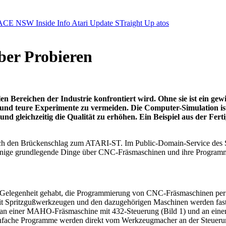
ACE NSW Inside Info
Atari Update
STraight Up
atos
ber Probieren
 Bereichen der Industrie konfrontiert wird. Ohne sie ist ein g
de und teure Experimente zu vermeiden. Die Computer-Simulation is
nd gleichzeitig die Qualität zu erhöhen. Ein Beispiel aus der 
doch den Brückenschlag zum ATARI-ST. Im Public-Domain-Service des 
t einige grundlegende Dinge über CNC-Fräsmaschinen und ihre Progr
e Gelegenheit gehabt, die Programmierung von CNC-Fräsmaschinen pe
t Spritzgußwerkzeugen und den dazugehörigen Maschinen werden fast 
abe ich an einer MAHO-Fräsmaschine mit 432-Steuerung (Bild 1) und
infache Programme werden direkt vom Werkzeugmacher an der Steueru