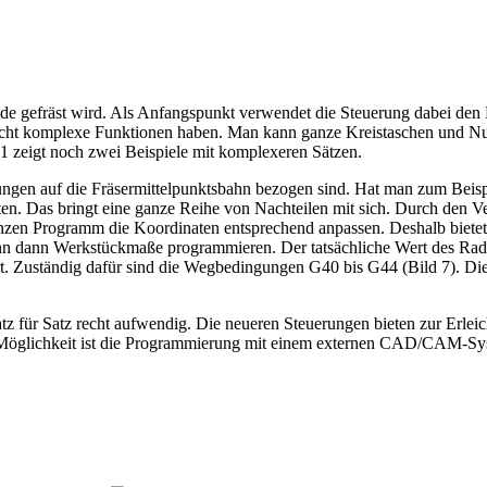
rade gefräst wird. Als Anfangspunkt verwendet die Steuerung dabei den
recht komplexe Funktionen haben. Man kann ganze Kreistaschen und Nut
1 zeigt noch zwei Beispiele mit komplexeren Sätzen.
gen auf die Fräsermittelpunktsbahn bezogen sind. Hat man zum Beisp
. Das bringt eine ganze Reihe von Nachteilen mit sich. Durch den Ver
nzen Programm die Koordinaten entsprechend anpassen. Deshalb bietet
nn dann Werkstückmaße programmieren. Der tatsächliche Wert des Radi
rt. Zuständig dafür sind die Wegbedingungen G40 bis G44 (Bild 7). Die
z für Satz recht aufwendig. Die neueren Steuerungen bieten zur Erlei
 - Möglichkeit ist die Programmierung mit einem externen CAD/CAM-Sy