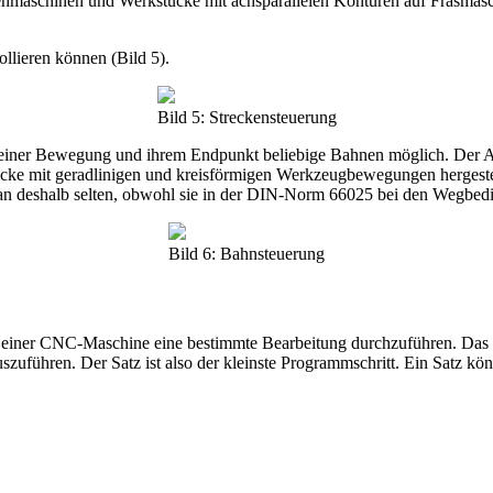
Drehmaschinen und Werkstücke mit achsparallelen Konturen auf Fräsma
llieren können (Bild 5).
Bild 5: Streckensteuerung
 einer Bewegung und ihrem Endpunkt beliebige Bahnen möglich. Der Au
stücke mit geradlinigen und kreisförmigen Werkzeugbewegungen hergeste
man deshalb selten, obwohl sie in der DIN-Norm 66025 bei den Wegbedin
Bild 6: Bahnsteuerung
iner CNC-Maschine eine bestimmte Bearbeitung durchzuführen. Das Pro
szuführen. Der Satz ist also der kleinste Programmschritt. Ein Satz kö