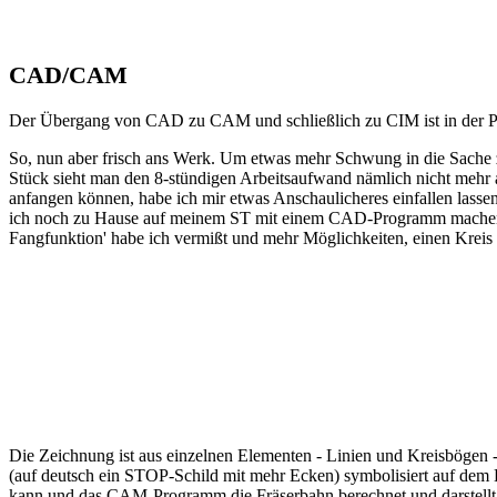
CAD/CAM
Der Übergang von CAD zu CAM und schließlich zu CIM ist in der Praxi
So, nun aber frisch ans Werk. Um etwas mehr Schwung in die Sache zu
Stück sieht man den 8-stündigen Arbeitsaufwand nämlich nicht mehr an
anfangen können, habe ich mir etwas Anschaulicheres einfallen lass
ich noch zu Hause auf meinem ST mit einem CAD-Programm machen. Doc
Fangfunktion' habe ich vermißt und mehr Möglichkeiten, einen Kreis 
Die Zeichnung ist aus einzelnen Elementen - Linien und Kreisbögen
(auf deutsch ein STOP-Schild mit mehr Ecken) symbolisiert auf dem 
kann und das CAM-Programm die Fräserbahn berechnet und darstellt (