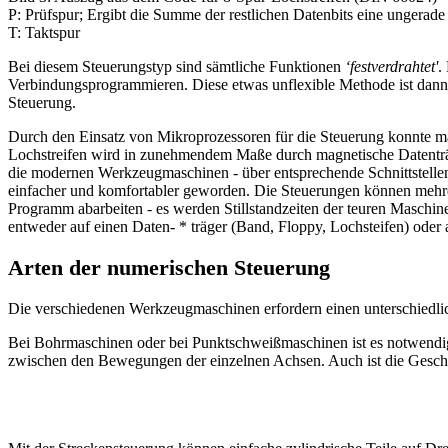
P: Prüfspur; Ergibt die Summe der restlichen Datenbits eine ungerade 
T: Taktspur
Bei diesem Steuerungstyp sind sämtliche Funktionen
‘festverdrahtet'
.
Verbindungsprogrammieren. Diese etwas unflexible Methode ist dann 
Steuerung.
Durch den Einsatz von Mikroprozessoren für die Steuerung konnte ma
Lochstreifen wird in zunehmendem Maße durch magnetische Datenträge
die modernen Werkzeugmaschinen - über entsprechende Schnittstell
einfacher und komfortabler geworden. Die Steuerungen können mehre
Programm abarbeiten - es werden Stillstandzeiten der teuren Masc
entweder auf einen Daten- * träger (Band, Floppy, Lochsteifen) oder
Arten der numerischen Steuerung
Die verschiedenen Werkzeugmaschinen erfordern einen unterschiedli
Bei Bohrmaschinen oder bei Punktschweißmaschinen ist es notwendig
zwischen den Bewegungen der einzelnen Achsen. Auch ist die Geschwi