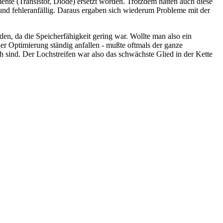
nte (Transistor, Diode) ersetzt worden. Trotzdem hatten auch diese
nd fehleranfällig. Daraus ergaben sich wiederum Probleme mit der
n, da die Speicherfähigkeit gering war. Wollte man also ein
r Optimierung ständig anfallen - mußte oftmals der ganze
sind. Der Lochstreifen war also das schwächste Glied in der Kette