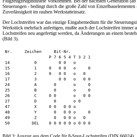
Flugzeugzeugindustrie Vorkommen. Bei der nächsten Generation (ab 19
Steuerungen - bedingt durch die große Zahl von Einzelbauelementen 
Zuverlässigkeit im rauhen Werkstatteinsatz.
Der Lochstreifen war das einzige Eingabemedium für die Steuerungsin
Werkstück mehrfach anfertigen, mußte auch der Lochstreifen immer a
Lochstreifen neu angefertigt werden, da Änderungen an einem besteh
(Bild 3).
Nr.     Zeichen     Bit-Nr.

                  P 7 6 5 4 T 3 2 1

14          0         0 0   o

15          1     0   0 0   o     0

16          2     0   0 0   o   0

17          3         0 0   o   0 0

24          A       0       o     0

25          B       0       o     0

26          C     0 0       o   0 0

27          D       0       o 0

47          X     0 0   0 0 o

48          Y       0   0 0 o     0

49          Z       0   0 0 o   0

Bild 3: Auszug aus dem Code für 8-Spur-Lochstreifen (DIN 66024)