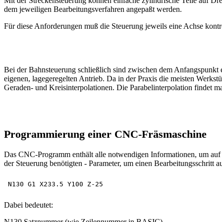
Mit der Streckensteuerung können einfache zylindrische Teile auf 
dem jeweiligen Bearbeitungsverfahren angepaßt werden.
Für diese Anforderungen muß die Steuerung jeweils eine Achse kontro
Bei der Bahnsteuerung schließlich sind zwischen dem Anfangspunkt
eigenen, lagegeregelten Antrieb. Da in der Praxis die meisten Werk
Geraden- und Kreisinterpolationen. Die Parabelinterpolation findet 
Programmierung einer CNC-Fräsmaschine
Das CNC-Programm enthält alle notwendigen Informationen, um auf e
der Steuerung benötigten - Parameter, um einen Bearbeitungsschritt au
Dabei bedeutet:
N130 Satznummer (wie Zeilennummer in BASIC)