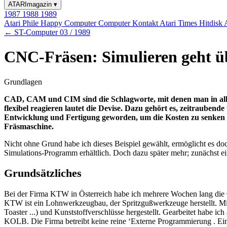
ATARImagazin
▾
1987
1988
1989
Atari Phile
Happy Computer
Computer Kontakt
Atari Times
Hitdisk
← ST-Computer 03 / 1989
CNC-Fräsen: Simulieren geht ü
Grundlagen
CAD, CAM und CIM sind die Schlagworte, mit denen man in allen
flexibel reagieren lautet die Devise. Dazu gehört es, zeitrauben
Entwicklung und Fertigung geworden, um die Kosten zu senken u
Fräsmaschine.
Nicht ohne Grund habe ich dieses Beispiel gewählt, ermöglicht es 
Simulations-Programm erhältlich. Doch dazu später mehr; zunächs
Grundsätzliches
Bei der Firma KTW in Österreich habe ich mehrere Wochen lang di
KTW ist ein Lohnwerkzeugbau, der Spritzgußwerkzeuge herstellt. Mi
Toaster ...) und Kunststoffverschlüsse hergestellt. Gearbeitet h
KOLB. Die Firma betreibt keine reine ‘Externe Programmierung . E