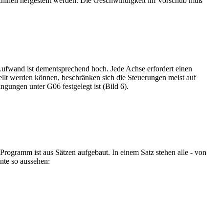
schinen hergestellt werden. Die Geschwindigkeit im Vorschub muß
fwand ist dementsprechend hoch. Jede Achse erfordert einen
llt werden können, beschränken sich die Steuerungen meist auf
gungen unter G06 festgelegt ist (Bild 6).
gramm ist aus Sätzen aufgebaut. In einem Satz stehen alle - von
nnte so aussehen: