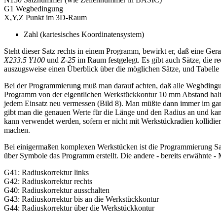
G1 Wegbedingung
X,Y,Z Punkt im 3D-Raum
Zahl (kartesisches Koordinatensystem)
Steht dieser Satz rechts in einem Programm, bewirkt er, daß eine Ge
X233.5 Y100
und
Z-25
im Raum festgelegt. Es gibt auch Sätze, die 
auszugsweise einen Überblick über die möglichen Sätze, und Tabelle 
Bei der Programmierung muß man darauf achten, daß alle Wegbdingun
Programm von der eigentlichen Werkstückkontur 10 mm Abstand halten
jedem Einsatz neu vermessen (Bild 8). Man müßte dann immer im ga
gibt man die genauen Werte für die Länge und den Radius an und ka
kann verwendet werden, sofern er nicht mit Werkstückradien kollidie
machen.
Bei einigermaßen komplexen Werkstücken ist die Programmierung Sat
über Symbole das Programm erstellt. Die andere - bereits erwähnte
G41: Radiuskorrektur links
G42: Radiuskorrektur rechts
G40: Radiuskorrektur ausschalten
G43: Radiuskorrektur bis an die Werkstückkontur
G44: Radiuskorrektur über die Werkstückkontur