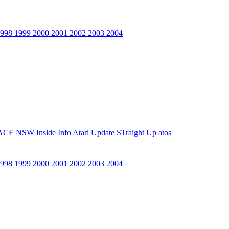
1998
1999
2000
2001
2002
2003
2004
ACE NSW Inside Info
Atari Update
STraight Up
atos
1998
1999
2000
2001
2002
2003
2004