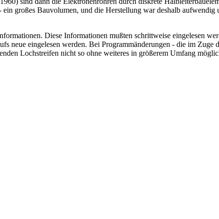
60) sind dann die Elektronenröhren durch diskrete Halbleiterbaueleme
- ein großes Bauvolumen, und die Herstellung war deshalb aufwendig u
formationen. Diese Informationen mußten schrittweise eingelesen werde
ufs neue eingelesen werden. Bei Programmänderungen - die im Zuge de
enden Lochstreifen nicht so ohne weiteres in größerem Umfang möglich 