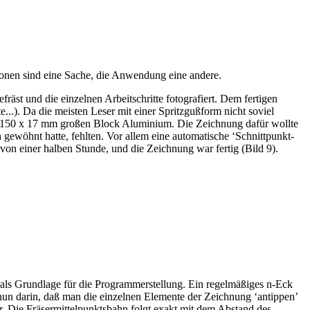
ionen sind eine Sache, die Anwendung eine andere.
st und die einzelnen Arbeitschritte fotografiert. Dem fertigen
..). Da die meisten Leser mit einer Spritzgußform nicht soviel
0 x 150 x 17 mm großen Block Aluminium. Die Zeichnung dafür wollte
ewöhnt hatte, fehlten. Vor allem eine automatische ‘Schnittpunkt-
on einer halben Stunde, und die Zeichnung war fertig (Bild 9).
ls Grundlage für die Programmerstellung. Ein regelmäßiges n-Eck
un darin, daß man die einzelnen Elemente der Zeichnung ‘antippen’
. Die Fräsermittelpunktsbahn folgt exakt mit dem Abstand des