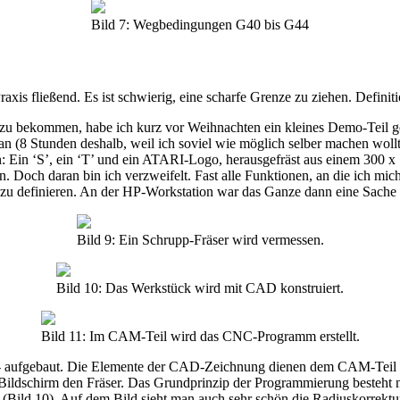
Bild 7: Wegbedingungen G40 bis G44
s fließend. Es ist schwierig, eine scharfe Grenze zu ziehen. Definit
 bekommen, habe ich kurz vor Weihnachten ein kleines Demo-Teil gefrä
 (8 Stunden deshalb, weil ich soviel wie möglich selber machen wollte.
en: Ein ‘S’, ein ‘T’ und ein ATARI-Logo, herausgefräst aus einem 30
h daran bin ich verzweifelt. Fast alle Funktionen, an die ich mich g
zu definieren. An der HP-Workstation war das Ganze dann eine Sache v
Bild 9: Ein Schrupp-Fräser wird vermessen.
Bild 10: Das Werkstück wird mit CAD konstruiert.
Bild 11: Im CAM-Teil wird das CNC-Programm erstellt.
 - aufgebaut. Die Elemente der CAD-Zeichnung dienen dem CAM-Teil a
Bildschirm den Fräser. Das Grundprinzip der Programmierung besteht n
Bild 10). Auf dem Bild sieht man auch sehr schön die Radiuskorrektur