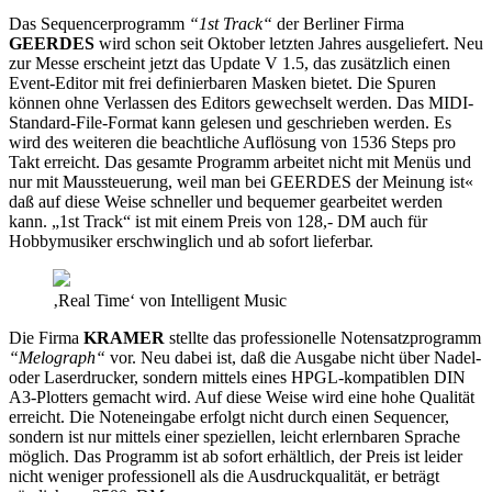
Das Sequencerprogramm
“1st Track“
der Berliner Firma
GEERDES
wird schon seit Oktober letzten Jahres ausgeliefert. Neu
zur Messe erscheint jetzt das Update V 1.5, das zusätzlich einen
Event-Editor mit frei definierbaren Masken bietet. Die Spuren
können ohne Verlassen des Editors gewechselt werden. Das MIDI-
Standard-File-Format kann gelesen und geschrieben werden. Es
wird des weiteren die beachtliche Auflösung von 1536 Steps pro
Takt erreicht. Das gesamte Programm arbeitet nicht mit Menüs und
nur mit Maussteuerung, weil man bei GEERDES der Meinung ist«
daß auf diese Weise schneller und bequemer gearbeitet werden
kann. „1st Track“ ist mit einem Preis von 128,- DM auch für
Hobbymusiker erschwinglich und ab sofort lieferbar.
‚Real Time‘ von Intelligent Music
Die Firma
KRAMER
stellte das professionelle Notensatzprogramm
“Melograph“
vor. Neu dabei ist, daß die Ausgabe nicht über Nadel-
oder Laserdrucker, sondern mittels eines HPGL-kompatiblen DIN
A3-Plotters gemacht wird. Auf diese Weise wird eine hohe Qualität
erreicht. Die Noteneingabe erfolgt nicht durch einen Sequencer,
sondern ist nur mittels einer speziellen, leicht erlernbaren Sprache
möglich. Das Programm ist ab sofort erhältlich, der Preis ist leider
nicht weniger professionell als die Ausdruckqualität, er beträgt