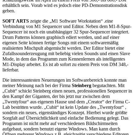
erhältlich sein. Vorab wird es jedoch eine PD-Demonstrationsdisk
geben.
SOFT ARTS
zeigte die „M1 Software Workstation“ .eine
Verbindung von M1 Sequencer und Editor. Neben dem M1-8-Spur-
Sequencer ist noch ein unabhängiger 32 Spur-Sequencer integriert.
Drum Patterns können graphisch ediert werden, und auf einer
eigenen Seite können fertige Songs mit einem softwaremäßig
realisierten Mischpult abgemischt werden. Der Editor bietet eine
Zufallssounderzeugung mit beliebig vielen Sounds und einen Slave
Mode, in dem das Programm zum Kennenlernen als intelligentes
M1-Display arbeitet. Es ist ab sofort zu einem Preis von DM 348,-
lieferbar.
Die interessantesten Neuerungen im Softwarebereich konnte man
meiner Meinung nach bei der Firma
Steinberg
begutachten. Mit
„Cubit“ schickt Steinberg einen neuen, professionellen Sequencer in
den Kampf der Giganten, der bis jetzt nur zwischen dem
„Twentyfour“ aus eigenem Hause und dem „Creator“ der Firma C-
Lab bestritten wurde. „Cubit“ ist kein Update des „Twentyfour“ ,
sondern ein neues, eigenständiges Konzept. Hierbei wurde größte
Sorgfalt auf Übersichtlichkeit und einfache Bedienung gelegt. Das
Programm ist nicht mehr auf verschiedenen Bildschirmseiten
aufgebaut, sondern benutzt eigene Windows. Man kann durch
Öffnen mehrerer Windows z.B. gleichzeitig verschiedene Editoren