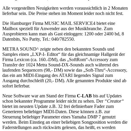
Alle vorgestellten Neuigkeiten werden voraussichtlich in 2 Monaten
lieferbar sein. Die Preise stehen im Moment leider noch nicht fest.
Die Hamburger Firma MUSIC MAIL SERVICE4 bietet eine
Mailbox speziell für Anwender aus der Musikbranche. Zum
Ausprobieren kann man als Gast einloggen: 1200 oder 2400 bd, 8
Datenbits, No Parity, Tel.: 040/782550.
METRA SOUND^ zeigte neben den bekannten Sounds und
Samples einen „LXP-I- Editor“ für das gleichnamige Hallgerät der
Firma Lexicon (ca. 160.-DM), das „SoftRom“-Accessory zum
Transfer der 1024 Metra Sound-DX-Sounds auch während des
laufenden Sequencers (98,- DM) sowie das „Soft-Thru“-Accessory,
das ein am MIDI-Eingang des ATARI liegendes Signal zum
Ausgang durchschleift (20,- DM). Alle genannten Produkte sind ab
sofort lieferbar.
Neue Software war am Stand der Firma
C-LAB
bis auf Updates
schon bekannter Programme leider nicht zu sehen. Der
“Creator“
bietet im neusten Update z.B. 32 frei definierbare Fader zum
Generieren beliebiger MIDI-Daten. Diese können z.B. zur
Steuerung beliebiger Parameter eines Yamaha DMP 7 genutzt
werden. Beim Einstieg an einer beliebigen Songposition werden die
Faderstellungen auch rückwärts gelesen, das heißt, es werden