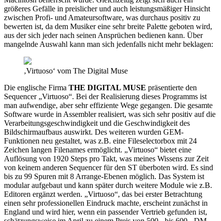
größeres Gefälle in preislicher und auch leistungsmäßiger Hinsicht
zwischen Profi- und Amateursoftware, was durchaus positiv zu
bewerten ist, da dem Musiker eine sehr breite Palette geboten wird,
aus der sich jeder nach seinen Ansprüchen bedienen kann. Über
mangelnde Auswahl kann man sich jedenfalls nicht mehr beklagen:
‚Virtuoso‘ vom The Digital Muse
Die englische Firma
THE DIGITAL MUSE
präsentierte den
Sequencer „Virtuoso“. Bei der Realisierung dieses Programms ist
man aufwendige, aber sehr effiziente Wege gegangen. Die gesamte
Software wurde in Assembler realisiert, was sich sehr positiv auf die
Verarbeitungsgeschwindigkeit und die Geschwindigkeit des
Bildschirmaufbaus auswirkt. Des weiteren wurden GEM-
Funktionen neu gestaltet, was z.B. eine Fileselectorbox mit 24
Zeichen langen Filenames ermöglicht. „Virtuoso“ bietet eine
Auflösung von 1920 Steps pro Takt, was meines Wissens zur Zeit
von keinem anderen Sequencer für den ST überboten wird. Es sind
bis zu 99 Spuren mit 8 Arrange-Ebenen möglich. Das System ist
modular aufgebaut und kann später durch weitere Module wie z.B.
Editoren ergänzt werden. „Virtuoso“, das bei erster Betrachtung
einen sehr professionellen Eindruck machte, erscheint zunächst in
England und wird hier, wenn ein passender Vertrieb gefunden ist,
schätzungsweise im April zu einem Preis von 500,- bis 600,- DM