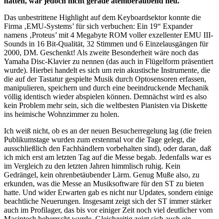
hatten, war jedoch nicht gerade atemberaubend neu.
Das unbestrittene Highlight auf dem Keyboardsektor konnte die
Firma ‚EMU-Systems’ für sich verbuchen: Ein 19“ Expander
namens ‚Proteus’ mit 4 Megabyte ROM voller exzellenter EMU III-
Sounds in 16 Bit-Qualität, 32 Stimmen und 6 Einzelausgängen für
2000, DM. Geschenkt! Als zweite Besonderheit wäre noch das
Yamaha Disc-Klavier zu nennen (das auch in Flügelform präsentiert
wurde). Hierbei handelt es sich um rein akustische Instrumente, die
die auf der Tastatur gespielte Musik durch Optosensoren erfassen,
manipulieren, speichern und durch eine beeindruckende Mechanik
völlig identisch wieder abspielen können. Demnächst wird es also
kein Problem mehr sein, sich die weltbesten Pianisten via Diskette
ins heimische Wohnzimmer zu holen.
Ich weiß nicht, ob es an der neuen Besucherregelung lag (die freien
Publikumstage wurden zum erstenmal vor die Tage gelegt, die
ausschließlich den Fachhändlern vorbehalten sind), oder daran, daß
ich mich erst am letzten Tag auf die Messe begab. Jedenfalls war es
im Vergleich zu den letzten Jahren himmlisch ruhig. Kein
Gedrängel, kein ohrenbetäubender Lärm. Genug Muße also, zu
erkunden, was die Messe an Musiksoftware für den ST zu bieten
hatte. Und wider Erwarten gab es nicht nur Updates, sondern einige
beachtliche Neuerungen. Insgesamt zeigt sich der ST immer stärker
auch im Profilager, das bis vor einiger Zeit noch viel deutlicher vom
Macintosh beherrscht wurde. Gleichzeitig zeigt sich auch ein