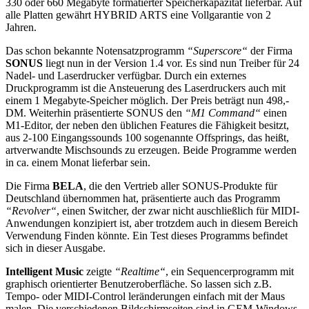
330 oder 660 Megabyte formatierter Speicherkapazität lieferbar. Auf
alle Platten gewährt HYBRID ARTS eine Vollgarantie von 2
Jahren.
Das schon bekannte Notensatzprogramm
“Superscore“
der Firma
SONUS
liegt nun in der Version 1.4 vor. Es sind nun Treiber für 24
Nadel- und Laserdrucker verfügbar. Durch ein externes
Druckprogramm ist die Ansteuerung des Laserdruckers auch mit
einem 1 Megabyte-Speicher möglich. Der Preis beträgt nun 498,-
DM. Weiterhin präsentierte SONUS den
“M1 Command“
einen
M1-Editor, der neben den üblichen Features die Fähigkeit besitzt,
aus 2-100 Eingangssounds 100 sogenannte Offsprings, das heißt,
artverwandte Mischsounds zu erzeugen. Beide Programme werden
in ca. einem Monat lieferbar sein.
Die Firma
BELA
, die den Vertrieb aller SONUS-Produkte für
Deutschland übernommen hat, präsentierte auch das Programm
“Revolver“
, einen Switcher, der zwar nicht auschließlich für MIDI-
Anwendungen konzipiert ist, aber trotzdem auch in diesem Bereich
Verwendung Finden könnte. Ein Test dieses Programms befindet
sich in dieser Ausgabe.
Intelligent Music
zeigte
“Realtime“
, ein Sequencerprogramm mit
graphisch orientierter Benutzeroberfläche. So lassen sich z.B.
Tempo- oder MIDI-Control leränderungen einfach mit der Maus
malen. Die verschiedenen Bildschirmseiten sind in GEM-Windows