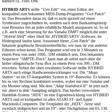
nämlich ca. 3500, DM.
HYBRID ARTS
stellte
“Gen Edit“
vor, einen Editor, der
kompatibel zum bekannten MIDI-Dump-Programm
“Gen Patch“
ist. Das Besondere daran ist, daß es nicht speziell auf einen
Synthesizer zugeschnitten ist, sondern nach dem Baukastenprinzip
vom Benutzer frei an jedes erhältliche Modell anzupassen ist. So ist
z.B. auch eine Steuerung für das Yamaha DMP7 möglich,die unter
“Hybrid Shelf“
einer Shell für ‚HYBRID ARTS’-Software, im
Hintergrund laufen kann. Ansonsten bietet „Gen Patch“ die
bekannte graphische Benutzeroberfläche, wie man sie von anderen
Editoren schon kennt. Das Programm wird erst in 3 Monaten zu
einem Preis von unter 1000,- DM erhältlich sein. Den bekannten
Sequencer
“SMPTE-Track“
kann man ab sofort auch ohne die
bisher obligatorische Sync-Box zu einem Preis von 399,- DM
erwerben. Neben der oben erwähnten Software stellte HYBRID
ARTS auch einige Hardwareentwicklungen vor: Die
“Mega
Station“
ist ein ST-kompatibles System in 19“-Bauweise. Es können
bis zu vier Rechner kombiniert werden, wobei nur eine Tastatur und
ein Monitor nötig sind. Mit dem
“Adap Soundrack II“
ist jetzt auch
ein ‚direct to disk’-Sampling möglich. Das hierbei verwendete
Harddisk-System
“HDX“
ist eine Eigenentwicklung von HYBRID
ARTS und ist kompatibel zu allen ATARI ST- und Apple
Macintosh-Computern. Die Festplatten der „HDX“ -Serie sind
zweifach stoßgesichert und im 19“- oder Tischgehäuse mit 65, 130,