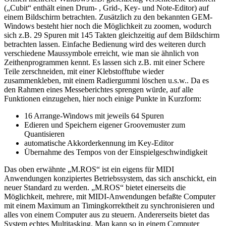
(„Cubit“ enthält einen Drum- , Grid-, Key- und Note-Editor) auf
einem Bildschirm betrachten. Zusätzlich zu den bekannten GEM-
Windows besteht hier noch die Möglichkeit zu zoomen, wodurch
sich z.B. 29 Spuren mit 145 Takten gleichzeitig auf dem Bildschirm
betrachten lassen. Einfache Bedienung wird des weiteren durch
verschiedene Maussymbole erreicht, wie man sie ähnlich von
Zeithenprogrammen kennt. Es lassen sich z.B. mit einer Schere
Teile zerschneiden, mit einer Klebstofftube wieder
zusammenkleben, mit einem Radiergummi löschen u.s.w.. Da es
den Rahmen eines Messeberichtes sprengen würde, auf alle
Funktionen einzugehen, hier noch einige Punkte in Kurzform:
16 Arrange-Windows mit jeweils 64 Spuren
Edieren und Speichern eigener Groovemuster zum
Quantisieren
automatische Akkorderkennung im Key-Editor
Übernahme des Tempos von der Einspielgeschwindigkeit
Das oben erwähnte „M.ROS“ ist ein eigens für MIDI
Anwendungen konzipiertes Betriebssystem, das sich anschickt, ein
neuer Standard zu werden. „M.ROS“ bietet einerseits die
Möglichkeit, mehrere, mit MIDI-Anwendungen befaßte Computer
mit einem Maximum an Timingkorrektheit zu synchronisieren und
alles von einem Computer aus zu steuern. Andererseits bietet das
System echtes Multitasking. Man kann so in einem Computer