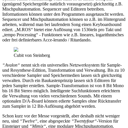
(genügend Speichergröße natürlich vorausgesetzt) gleichzeitig z.B.
Mischpultautomation. Sequencer und Editoren betreiben.
Informationen können unter den Programmen ausgetauscht werden.
Sequencer und Mischpultautomation können so z.B. im Hintergrund
arbeiten, während man bei laufendem Song einen Keyboardsound
ediert. „M.ROS“ bietet eine Auflösung von 1536teln pro Takt und
„tempo Processing“ - Funktionen wie z.B. lineares, logarithmisches
oder frei definierbares Acce-lerando / Ritardando.
Cubit von Steinberg
“Avalon“
nennt sich ein universelles Netzwerksystem für Sample-
und Resynthese-Edition, Transformation und Verwaltung. Bis zu 10
verschiedene Sampler und Speichermedien lassen sich gleichzeitig
verwalten. Durch ein Baukastenprinzip lassen sich Editoren für
jeden Sampler erstellen. Sample-Transformation ist von 8 Bit Mono
bis 16 Bit Stereo möglich. Intelligente Suchfunktionen erleichtern
die Verwaltung von vielen verschiedenen Sounds. Mit einem
optionalen D/A-Board können edierte Samples ohne Rücktransfer
zum Sampler in 12 Bit-Auflösung abgehört werden.
Schon kurz vor der Messe vorgestellt, aber deshalb nicht weniger
neu, sind
“Twelve“
, eine abgespeckte
“Twentyfour“
-Version für
Einsteiger und
“Mimix“
, eine modulare Mischpultautomation.