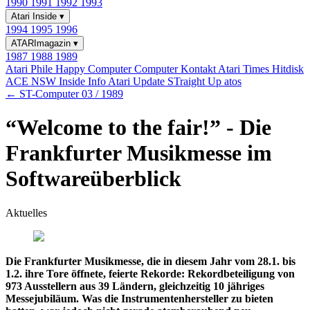
1990
1991
1992
1993
Atari Inside
▾
1994
1995
1996
ATARImagazin
▾
1987
1988
1989
Atari Phile
Happy Computer
Computer Kontakt
Atari Times
Hitdisk
ACE NSW Inside Info
Atari Update
STraight Up
atos
← ST-Computer 03 / 1989
“Welcome to the fair!” - Die
Frankfurter Musikmesse im
Softwareüberblick
Aktuelles
Die Frankfurter Musikmesse, die in diesem Jahr vom 28.1. bis
1.2. ihre Tore öffnete, feierte Rekorde: Rekordbeteiligung von
973 Ausstellern aus 39 Ländern, gleichzeitig 10 jähriges
Messejubiläum. Was die Instrumentenhersteller zu bieten