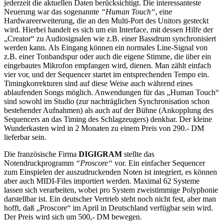
jederzeit die aktuellen Daten berücksichtigt. Die interessanteste
Neuerung war das sogenannte
“Human Touch“
, eine
Hardwareerweiterung, die an den Multi-Port des Unitors gesteckt
wird. Hierbei handelt es sich um ein Interface, mit dessen Hilfe der
„Creator“ zu Audiosignalen wie z.B. einer Bassdrum synchronisiert
werden kann. Als Eingang können ein normales Line-Signal von
z.B. einer Tonbandspur oder auch die eigene Stimme, die über ein
eingebautes Mikrofon empfangen wird, dienen. Man zählt einfach
vier vor, und der Sequencer startet im entsprechenden Tempo ein.
Timingkorrekturen sind auf diese Weise auch während eines
ablaufenden Songs möglich. Anwendungen für das „Human Touch“
sind sowohl im Studio (zur nachträglichen Synchronisation schon
bestehender Aufnahmen) als auch auf der Bühne (Ankopplung des
Sequencers an das Timing des Schlagzeugers) denkbar. Der kleine
Wunderkasten wird in 2 Monaten zu einem Preis von 290.- DM
lieferbar sein.
Die französische Firma
DIGIGRAM
stellte das
Notendruckprogramm
“Proscore“
vor. Ein einfacher Sequencer
zum Einspielen der auszudruckenden Noten ist integriert, es können
aber auch MIDI-Files importiert werden. Maximal 62 Systeme
lassen sich verarbeiten, wobei pro System zweistimmige Polyphonie
darstellbar ist. Ein deutscher Vertrieb steht noch nicht fest, aber man
hofft, daß „Proscore“ im April in Deutschland verfügbar sein wird.
Der Preis wird sich um 500,- DM bewegen.