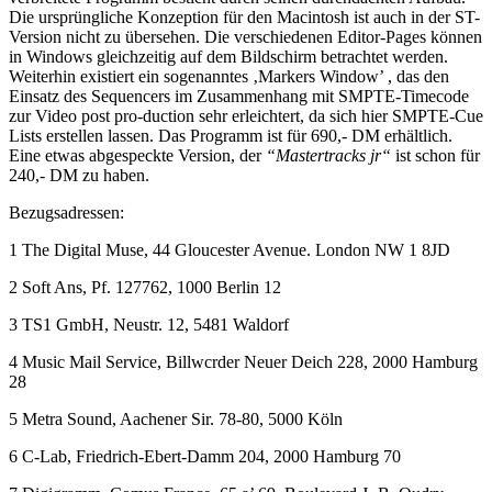
Die ursprüngliche Konzeption für den Macintosh ist auch in der ST-
Version nicht zu übersehen. Die verschiedenen Editor-Pages können
in Windows gleichzeitig auf dem Bildschirm betrachtet werden.
Weiterhin existiert ein sogenanntes ‚Markers Window’ , das den
Einsatz des Sequencers im Zusammenhang mit SMPTE-Timecode
zur Video post pro-duction sehr erleichtert, da sich hier SMPTE-Cue
Lists erstellen lassen. Das Programm ist für 690,- DM erhältlich.
Eine etwas abgespeckte Version, der
“Mastertracks jr“
ist schon für
240,- DM zu haben.
Bezugsadressen:
1 The Digital Muse, 44 Gloucester Avenue. London NW 1 8JD
2 Soft Ans, Pf. 127762, 1000 Berlin 12
3 TS1 GmbH, Neustr. 12, 5481 Waldorf
4 Music Mail Service, Billwcrder Neuer Deich 228, 2000 Hamburg
28
5 Metra Sound, Aachener Sir. 78-80, 5000 Köln
6 C-Lab, Friedrich-Ebert-Damm 204, 2000 Hamburg 70