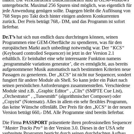
untergebracht. Maximal 256 Spuren sind möglich, was eigentlich für
jede Anwendung genügen sollte. Dagegen bleibt die Auflösung von
768 Steps pro Takt doch hinter einigen anderen Konkurrenten
zurück. Der Preis beträgt 768,- DM, und das Programm ist sofort
lieferbar.
Dr.T’s
hat sich nun endlich dazu durchringen können, seinen
Programmen eine GEM-Oberfläche zu spendieren, was für den
europäischen Markt auch unbedingt notwendig war. Der
“KCS“
(Keyboard controlled Sequencer) ist jetzt in der Version 2.1
erhältlich. Er beinhaltet eine sehr interessante Funktion namens
‚programmable variations generator’, die es ermöglicht, aus bereits
aufgenommener Musik automatisch nach bestimmten Kriterien neue
Passagen zu generieren. Der „KCS“ ist nicht nur Sequencer, sondert
fungiert für andere Module als Shell. So kann jeder ein Paket nach
seinen persönlichen Anforderungen zusammenstellen. Verschiedene
Module sind z.B. „Graphic Editor“ , „Clix“ (SMPTE Cue List),
„Orchestrator“ , „Tunesmith“ (algorithmischer Composer) oder
„Copyist“ (Notensatz). Alles in allem ein sehr flexibles Programm,
das keine Wünsche offenläßt. Der Preis für den „KCS“ in der neuen
Version beträgt 660,- DM. Alle Programme sind bereits lieferbar.
Die Firma
PASSPORT
präsentierte ihren professionellen Sequencer
“Master Tracks Pro“
in der Version 3.0. Dieses in der USA sehr
verbreitete Programm besticht durch seinen durchdachten Aufbau.