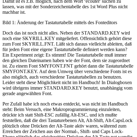
Damit ist es z.B. möglich, nach dem Wort ‘ecouter' suchen zu
lassen, was mit der Sonderzeichentabelle des 1st Word Plus nicht
machbar ist.
Bild 1: Änderung der Tastaturtabelle mittels des Fonteditors
Doch das ist noch nicht alles. Neben der STANDARD.KEY wird
noch eine SKYRILL.KEY mitgeliefert. Offensichtlich gehört diese
zum Font SKYRILL.FNT. Läßt sich daraus vielleicht ableiten, daß
für jeden Font eine eigene Tastaturtabelle definiert werden kann?
Ein Experiment zeigt: Es stimmt! Die Tastaturtabelle muß immer
den gleichen Dateinamen haben wie der Font, dem sie zugeordnet
ist. Zu einem Font SMYFONT.FNT gehört dann die Tastaturtabelle
SMYFONT.KEY. Auf dem Umweg über verschiedene Fonts ist es
also möglich, auch verschiedene Tastaturtabellen zu benutzen.
Leider steht diese Möglichkeit nicht im Handbuch! In Dialogboxen
wird übrigens immer STANDARD.KEY benutzt, unabhängig vom
gerade angewählten Font.
Per Zufall habe ich noch etwas entdeckt, was nicht im Handbuch
steht: Beim Versuch, eine Makroprogrammierung einzuleiten,
drückte ich statt Shift-ESC zufällig Alt-ESC, und ich mußte
feststellen, daß die drei Tastaturebenen Alt, Alt-Shift, Alt-CapsLock
plötzlich ohne Drücken der Alt-Taste aktiv waren, während zum
Erreichen der Zeichen aus der Normal-, Shift- und Caps Lock-
Ebene plötzlich das gleichzeitige Drücken der Alt-Taste not wendig