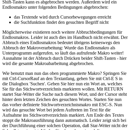
Shift-Tasten kann es abgebrochen werden. Außerdem wird ein
Endlosmakro unter folgenden Bedingungen abgebrochen:
das Textende wird durch Cursorbewegungen erreicht
die Suchfunktion findet den gesuchten Begriff nicht
Möglicherweise existieren noch weitere Abbruchbedingungen für
Endlosmakros. Leider ist auch dies im Handbuch nicht erwähnt. Der
Abbruch eines Endlosmakros bedeutet übrigens keineswegs den
Abbruch der Makroverarbeitung: Wurde das Endlosmakro als
Unterprogramm aufgerufen, so läuft das aufrufende Makro weiter!
Ausnahme ist der Abbruch durch Drücken beider Shift-Tasten - hier
wird die gesamte Makroabarbeitung abgebrochen.
Wie benutzt man nun das oben programmierte Makro? Springen Sie
mit Ctrl-CursorRauf an den Textanfang, gehen Sie mit Ctrl-E S in
die Dialogbox 'Suchen'. Geben Sie hier nun ein Wort an, welches
Sie für das Stichwortverzeichnis markieren wollen. Mit RETURN
startet Star-Writer die Suche nach diesem Wort, und der Cursor steht
hinter dem letzten Zeichen des gesuchten Wortes. Starten Sie nun
das vorher definierte Stichwortverzeichnismakro mit ESC-S. Nun
wird das gesuchte Wort bei jedem Auftreten im Text für die
Aufnahme ins Stichwortverzeichnis markiert. Am Ende des Textes
stoppt die Makroausführung dann automatisch. Leider zeigt sich bei
der Durchführung einer solchen Operation, daß Star-Writer nicht der