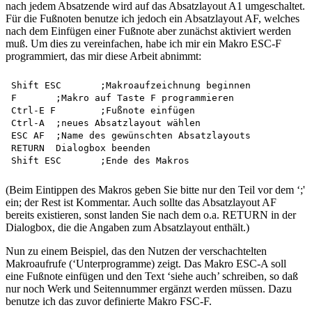
nach jedem Absatzende wird auf das Absatzlayout A1 umgeschaltet.
Für die Fußnoten benutze ich jedoch ein Absatzlayout AF, welches
nach dem Einfügen einer Fußnote aber zunächst aktiviert werden
muß. Um dies zu vereinfachen, habe ich mir ein Makro ESC-F
programmiert, das mir diese Arbeit abnimmt:
Shift ESC	;Makroaufzeichnung beginnen

F	;Makro auf Taste F programmieren

Ctrl-E F	;Fußnote einfügen

Ctrl-A	;neues Absatzlayout wählen

ESC AF	;Name des gewünschten Absatzlayouts

RETURN	Dialogbox beenden

(Beim Eintippen des Makros geben Sie bitte nur den Teil vor dem ‘;'
ein; der Rest ist Kommentar. Auch sollte das Absatzlayout AF
bereits existieren, sonst landen Sie nach dem o.a. RETURN in der
Dialogbox, die die Angaben zum Absatzlayout enthält.)
Nun zu einem Beispiel, das den Nutzen der verschachtelten
Makroaufrufe (‘Unterprogramme) zeigt. Das Makro ESC-A soll
eine Fußnote einfügen und den Text ‘siehe auch’ schreiben, so daß
nur noch Werk und Seitennummer ergänzt werden müssen. Dazu
benutze ich das zuvor definierte Makro FSC-F.