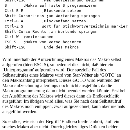
Shift-ESC	;Makroaufzeichnung beginnen

S	;Makro auf Taste S programmieren

Ctrl-B E	;Blockende setzen

Shift-CursorLinks ;an Wortanfang springen

Ctrl-B A	;Blockanfang setzen

Ctrl-Z S	Wort für Stichwortverzeichnis markieren

Shift-CursorRechts ;an Wortende springen

Ctrl-W	;weitersuchen

ESC S	;Makro von vorne beginnen

Wird innerhalb der Aufzeichnung eines Makros das Makro selbst
aufgerufen (hier: ESC S), so bedeutet dies nicht, daß hier ein
‘Unterprogramm' aufgerufen wird. Der spezielle Fall des
Selbstaufrufes eines Makros wird von Star-Writer als ‘GOTO' an
den Makroanfang interpretiert. Dieses GOTO wird während der
Makroaufzeichnung allerdings noch nicht ausgeführt, da die
Makroprogrammierung dann nicht beendet werden könnte. Erst bei
der Ausführung des Makros wird dieses dann als Endlosschleife
ausgeführt. Im übrigen wird alles, was Sie nach dem Selbstaufruf
des Makros noch eintippen, zwar aufgezeichnet, kann aber niemals
ausgeführt werden.
So endlos, wie sich der Begriff ‘Endlosschleife’ anhört, läuft ein
solches Makro aber nicht. Durch gleichzeitiges Drücken beider