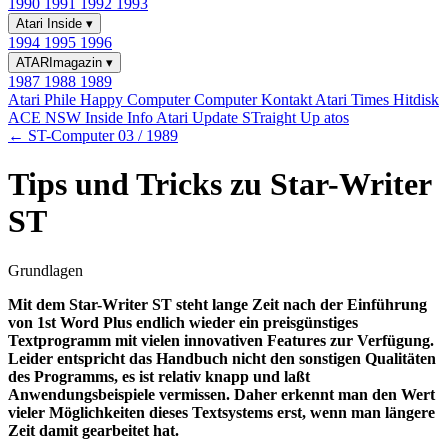
1990
1991
1992
1993
Atari Inside
▾
1994
1995
1996
ATARImagazin
▾
1987
1988
1989
Atari Phile
Happy Computer
Computer Kontakt
Atari Times
Hitdisk
ACE NSW Inside Info
Atari Update
STraight Up
atos
← ST-Computer 03 / 1989
Tips und Tricks zu Star-Writer
ST
Grundlagen
Mit dem Star-Writer ST steht lange Zeit nach der Einführung
von 1st Word Plus endlich wieder ein preisgünstiges
Textprogramm mit vielen innovativen Features zur Verfügung.
Leider entspricht das Handbuch nicht den sonstigen Qualitäten
des Programms, es ist relativ knapp und laßt
Anwendungsbeispiele vermissen. Daher erkennt man den Wert
vieler Möglichkeiten dieses Textsystems erst, wenn man längere
Zeit damit gearbeitet hat.