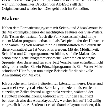
war. Ein nochmaliges Drücken von Alt-ESC stellt den
Originalzustand wieder her. Dies geht auch im Fonteditor.
Makros
Neben dem Formatierungssystem mit Seiten- und Absatzlayouts ist
die Makrofähigkeit eines der mächtigsten Features des Star-Writers.
Alle Tasten der Tastatur (auch die Funktionstasten!) sind mit je
einem Makro programmierbar, und als Beispiel liefert der Hersteller
eine Sammlung von Makros für die Funktionstasten mit, durch die
diese kompatibel zu 1st Word Plus werden. Mit der Möglichkeit,
Schleifen und Unterprogramme zu bilden, sind die Makros fast
schon eine eigene Programmiersprache. Zwar fehlen bedingte
Sprünge, aber diese sind für eine Text Verarbeitung eigentlich nicht
nötig -oder wollen Sie ein Primzahlprogramm als Star-Writer-Makro
schreiben? Hier folgen nun einige Beispiele für die sinnvolle
Anwendung von Makros.
Ich brauche sehr häufig Fußnoten für Literaturhinweise. Diese sind
zwar meist weniger als eine Zeile lang, trotzdem müssen sie mit
einzeiligem Zeilenabstand ausgedruckt werden, während der
Haupttext anderthalbzeilig gedruckt wird. Für den Haupttext
benutze ich also das Absatzlayout A1, welches ich auf 1 1/2 zeilig
eingestellt habe. Außerdem ist es als Standardlayout markiert, d.h.