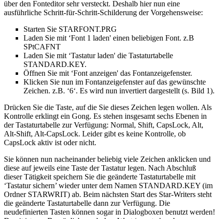
über den Fonteditor sehr versteckt. Deshalb hier nun eine
ausführliche Schritt-für-Schritt-Schilderung der Vorgehensweise:
Starten Sie STARFONT.PRG
Laden Sie mit ‘Font 1 laden' einen beliebigen Font. z.B
SPtCAFNT
Laden Sie mit ‘Tastatur laden' die Tastaturtabelle
STANDARD.KEY.
Öffnen Sie mit ‘Font anzeigen' das Fontanzeigefenster.
Klicken Sie nun im Fontanzeigefenster auf das gewünschte
Zeichen. z.B. ‘6‘. Es wird nun invertiert dargestellt (s. Bild 1).
Drücken Sie die Taste, auf die Sie dieses Zeichen legen wollen. Als
Kontrolle erklingt ein Gong. Es stehen insgesamt sechs Ebenen in
der Tastaturtabelle zur Verfügung: Normal, Shift, CapsLock, Alt,
Alt-Shift, Alt-CapsLock. Leider gibt es keine Kontrolle, ob
CapsLock aktiv ist oder nicht.
Sie können nun nacheinander beliebig viele Zeichen anklicken und
diese auf jeweils eine Taste der Tastatur legen. Nach Abschluß
dieser Tätigkeit speichern Sie die geänderte Tastaturtabelle mit
‘Tastatur sichern’ wieder unter dem Namen STANDARD.KEY (im
Ordner STARWRIT) ab. Beim nächsten Start des Star-Writers steht
die geänderte Tastaturtabelle dann zur Verfügung. Die
neudefinierten Tasten können sogar in Dialogboxen benutzt werden!