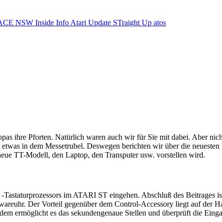
ACE NSW Inside Info
Atari Update
STraight Up
atos
s ihre Pforten. Natürlich waren auch wir für Sie mit dabei. Aber nic
n etwas in dem Messetrubel. Deswegen berichten wir über die neuesten
neue TT-Modell, den Laptop, den Transputer usw. vorstellen wird.
301 -Tastaturprozessors im ATARI ST eingehen. Abschluß des Beitrages
wareuhr. Der Vorteil gegenüber dem Control-Accessory liegt auf der Ha
rmöglicht es das sekundengenaue Stellen und überprüft die Eingabe a