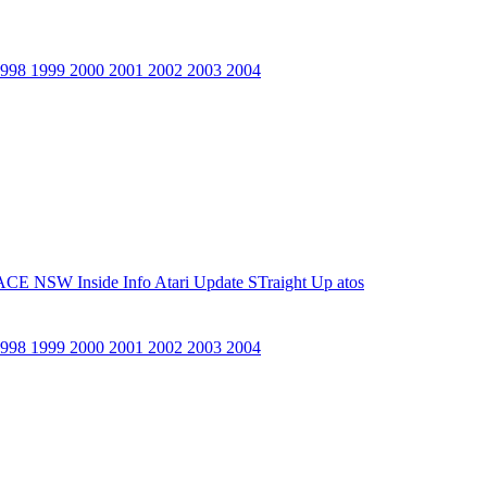
1998
1999
2000
2001
2002
2003
2004
ACE NSW Inside Info
Atari Update
STraight Up
atos
1998
1999
2000
2001
2002
2003
2004