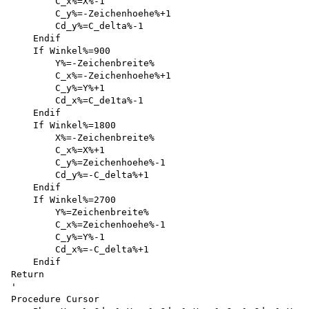
        C_x%=X%-1

        C_y%=-Zeichenhoehe%+1

        Cd_y%=C_delta%-1

    Endif

    If Winkel%=900

        Y%=-Zeichenbreite%

        C_x%=-Zeichenhoehe%+1

        C_y%=Y%+1 

        Cd_x%=C_de1ta%-1 

    Endif

    If Winkel%=1800

        X%=-Zeichenbreite%

        C_x%=X%+1

        C_y%=Zeichenhoehe%-1

        Cd_y%=-C_delta%+1

    Endif

    If Winkel%=2700

        Y%=Zeichenbreite%

        C_x%=Zeichenhoehe%-1

        C_y%=Y%-1

        Cd_x%=-C_delta%+1

    Endif

Return

'

Procedure Cursor
