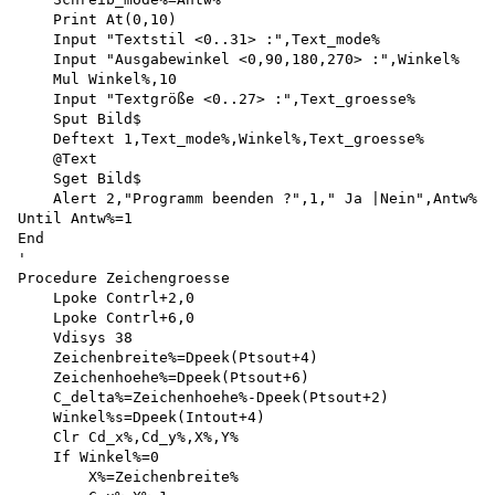
    Print At(0,10)

    Input "Textstil <0..31> :",Text_mode%

    Input "Ausgabewinkel <0,90,180,270> :",Winkel% 

    Mul Winkel%,10

    Input "Textgröße <0..27> :",Text_groesse%

    Sput Bild$

    Deftext 1,Text_mode%,Winkel%,Text_groesse%

    @Text

    Sget Bild$

    Alert 2,"Programm beenden ?",1," Ja |Nein",Antw%

Until Antw%=1 

End

'

Procedure Zeichengroesse 

    Lpoke Contrl+2,0 

    Lpoke Contrl+6,0 

    Vdisys 38

    Zeichenbreite%=Dpeek(Ptsout+4) 

    Zeichenhoehe%=Dpeek(Ptsout+6) 

    C_delta%=Zeichenhoehe%-Dpeek(Ptsout+2)

    Winkel%s=Dpeek(Intout+4)

    Clr Cd_x%,Cd_y%,X%,Y%

    If Winkel%=0

        X%=Zeichenbreite%
