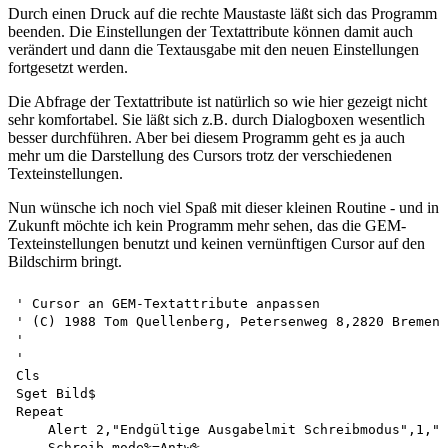
Durch einen Druck auf die rechte Maustaste läßt sich das Programm
beenden. Die Einstellungen der Textattribute können damit auch
verändert und dann die Textausgabe mit den neuen Einstellungen
fortgesetzt werden.
Die Abfrage der Textattribute ist natürlich so wie hier gezeigt nicht
sehr komfortabel. Sie läßt sich z.B. durch Dialogboxen wesentlich
besser durchführen. Aber bei diesem Programm geht es ja auch
mehr um die Darstellung des Cursors trotz der verschiedenen
Texteinstellungen.
Nun wünsche ich noch viel Spaß mit dieser kleinen Routine - und in
Zukunft möchte ich kein Programm mehr sehen, das die GEM-
Texteinstellungen benutzt und keinen vernünftigen Cursor auf den
Bildschirm bringt.
' Cursor an GEM-Textattribute anpassen 

' (C) 1988 Tom Quellenberg, Petersenweg 8,2820 Bremen 
'

'

Cls

Sget Bild$

Repeat

    Alert 2,"Endgültige Ausgabelmit Schreibmodus",1,"r
    Schreib_mode%=Antw%
