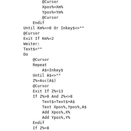
                @Cursor 

                Xpos%=Xm%

                Ypos%=Ym%

                @Cursor

            Endif

        Until Km%<>0 Or Inkey$<>""

        @Cursor 

        Exit If Km%=2 

        Weiter:

        Text$=""

        Do

            @Cursor

            Repeat

                A$=Inkey$

            Until A$<>""

            Z%=Asc(A$)

            @Cursor 

            Exit If Z%=13 

            If Z%>0 And Z%<>8 

                Text$=Text$+A$

                Text Xpos%,Ypos%,A$

                Add Xpos%,X%

                Add Ypos%,Y%

            Endif 

            If Z%=8
