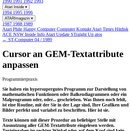
1990
1991
1992
1993
Atari Inside
▾
1994
1995
1996
ATARImagazin
▾
1987
1988
1989
Atari Phile
Happy Computer
Computer Kontakt
Atari Times
Hitdisk
ACE NSW Inside Info
Atari Update
STraight Up
atos
← ST-Computer 04 / 1989
Cursor an GEM-Textattribute
anpassen
Programmierpraxis
Sie haben ein hypersupergutes Programm zur Darstellung von
mathematischen Funktionen oder Balkendiagrammen oder ein
Malprogramm oder, oder... geschrieben. Was Ihnen noch fehlt,
ist eine Routine, mit der Sie in der Lage sind, Ihre Grafiken und
Bilder perfekt und variabel zu beschriften. Hier ist sie.
Texte können mit dieser Prozedur an beliebiger Stelle mit
Ausnutzung aller GEM-Textattribute eingelesen werden.
Texteingaben im rechten Winkel oder auf dem Kopf sind kein