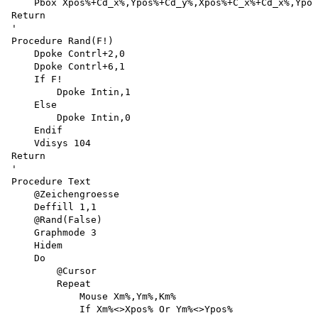
    Pbox Xpos%+Cd_x%,Ypos%+Cd_y%,Xpos%+C_x%+Cd_x%,Ypos
Return

'

Procedure Rand(F!)

    Dpoke Contrl+2,0 

    Dpoke Contrl+6,1 

    If F!

        Dpoke Intin,1 

    Else

        Dpoke Intin,0 

    Endif

    Vdisys 104 

Return

'

Procedure Text 

    @Zeichengroesse 

    Deffill 1,1 

    @Rand(False)

    Graphmode 3

    Hidem

    Do

        @Cursor

        Repeat

            Mouse Xm%,Ym%,Km%

            If Xm%<>Xpos% Or Ym%<>Ypos%
