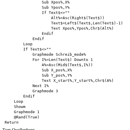
                Sub Xpos%,X%

                Sub Ypos%,Y%

                If Text$<>""

                    Alt%=Asc(Right$(Text$))

                    Text$=Left$(Text$,Len(Text$)-1) 

                    Text Xpos%,Ypos%,Chr$(Alt%) 

                Endif 

            Endif 

        Loop

        If Text$<>""

            Graphmode Schreib_mode%

            For I%=Len(Text$) Downto 1 

                A%=Asc(Mid$(Text$,I%))

                Sub X_pos%,X%

                Sub Y_pos%,Y%

                Text X_start%,Y_start%,Chr$(A%) 

            Next I%

            Graphmode 3 

        Endif 

    Loop 

    Showm

    Graphmode 1 

    @Rand(True)

Tom Quellenberg