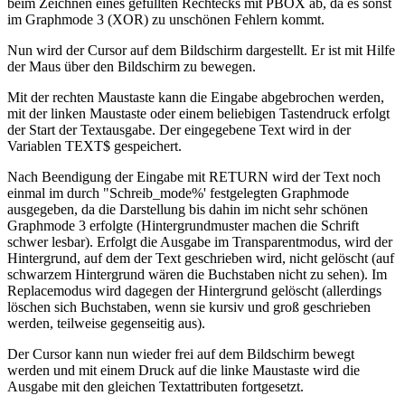
beim Zeichnen eines gefüllten Rechtecks mit PBOX ab, da es sonst
im Graphmode 3 (XOR) zu unschönen Fehlern kommt.
Nun wird der Cursor auf dem Bildschirm dargestellt. Er ist mit Hilfe
der Maus über den Bildschirm zu bewegen.
Mit der rechten Maustaste kann die Eingabe abgebrochen werden,
mit der linken Maustaste oder einem beliebigen Tastendruck erfolgt
der Start der Textausgabe. Der eingegebene Text wird in der
Variablen TEXT$ gespeichert.
Nach Beendigung der Eingabe mit RETURN wird der Text noch
einmal im durch "Schreib_mode%' festgelegten Graphmode
ausgegeben, da die Darstellung bis dahin im nicht sehr schönen
Graphmode 3 erfolgte (Hintergrundmuster machen die Schrift
schwer lesbar). Erfolgt die Ausgabe im Transparentmodus, wird der
Hintergrund, auf dem der Text geschrieben wird, nicht gelöscht (auf
schwarzem Hintergrund wären die Buchstaben nicht zu sehen). Im
Replacemodus wird dagegen der Hintergrund gelöscht (allerdings
löschen sich Buchstaben, wenn sie kursiv und groß geschrieben
werden, teilweise gegenseitig aus).
Der Cursor kann nun wieder frei auf dem Bildschirm bewegt
werden und mit einem Druck auf die linke Maustaste wird die
Ausgabe mit den gleichen Textattributen fortgesetzt.