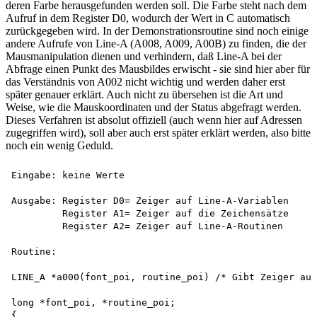
deren Farbe herausgefunden werden soll. Die Farbe steht nach dem
Aufruf in dem Register D0, wodurch der Wert in C automatisch
zurückgegeben wird. In der Demonstrationsroutine sind noch einige
andere Aufrufe von Line-A (A008, A009, A00B) zu finden, die der
Mausmanipulation dienen und verhindern, daß Line-A bei der
Abfrage einen Punkt des Mausbildes erwischt - sie sind hier aber für
das Verständnis von A002 nicht wichtig und werden daher erst
später genauer erklärt. Auch nicht zu übersehen ist die Art und
Weise, wie die Mauskoordinaten und der Status abgefragt werden.
Dieses Verfahren ist absolut offiziell (auch wenn hier auf Adressen
zugegriffen wird), soll aber auch erst später erklärt werden, also bitte
noch ein wenig Geduld.
Eingabe: keine Werte

Ausgabe: Register D0= Zeiger auf Line-A-Variablen 

         Register A1= Zeiger auf die Zeichensätze 

         Register A2= Zeiger auf Line-A-Routinen

Routine:

LINE_A *a000(font_poi, routine_poi) /* Gibt Zeiger auf
long *font_poi, *routine_poi;

{
