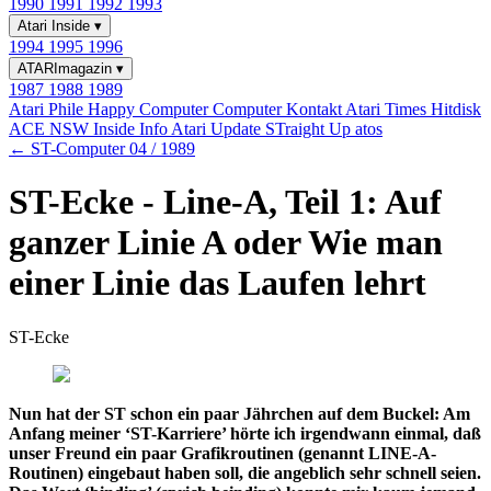
1990
1991
1992
1993
Atari Inside
▾
1994
1995
1996
ATARImagazin
▾
1987
1988
1989
Atari Phile
Happy Computer
Computer Kontakt
Atari Times
Hitdisk
ACE NSW Inside Info
Atari Update
STraight Up
atos
← ST-Computer 04 / 1989
ST-Ecke - Line-A, Teil 1: Auf
ganzer Linie A oder Wie man
einer Linie das Laufen lehrt
ST-Ecke
Nun hat der ST schon ein paar Jährchen auf dem Buckel: Am
Anfang meiner ‘ST-Karriere’ hörte ich irgendwann einmal, daß
unser Freund ein paar Grafikroutinen (genannt LINE-A-
Routinen) eingebaut haben soll, die angeblich sehr schnell seien.