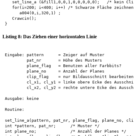
   set_line_a (&fill1,0,0,1,0,0,0,0,0);   /* kein Clip
   for(i=200; i<400; i++) /* Schwarze Fläche zeichnen 
      a004(0,i,320,1) ;

   Crawcin();

Listing 8: Das Ziehen einer horizontalen Linie
Eingabe: pattern      = Zeiger auf Muster

         pat_nr       = Höhe des Musters

         plane_flag   = Benutzen aller Farbbits?

         plane_no     = Anzahl der Planes

         clip_flag    = nur Bildausschnitt bearbeiten?
         cl_x1, cl_y1 = linke obere Ecke des Ausschnit
         cl_x2, cl_y2 = rechte untere Ecke des Ausschn
Ausgabe: keine 

Routine:

set_line_a(pattern, pat_nr, plane_flag, plane_no, clip
int *pattern, pat_nr;      /* Muster */

int plane_no;              /* Anzahl der Planes */
