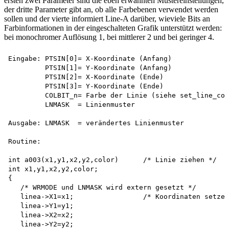
ersten zwei Parameter sind die eben erwähnten Mustereinstellungen,
der dritte Parameter gibt an, ob alle Farbebenen verwendet werden
sollen und der vierte informiert Line-A darüber, wieviele Bits an
Farbinformationen in der eingeschalteten Grafik unterstützt werden:
bei monochromer Auflösung 1, bei mittlerer 2 und bei geringer 4.
Eingabe: PTSIN[0]= X-Koordinate (Anfang)

         PTSIN[1]= Y-Koordinate (Anfang)

         PTSIN[2]= X-Koordinate (Ende)

         PTSIN[3]= Y-Koordinate (Ende)

         COLBIT_n= Farbe der Linie (siehe set_line_col
         LNMASK  = Linienmuster

Ausgabe: LNMASK  = verändertes Linienmuster

Routine:

int a003(x1,y1,x2,y2,color)      /* Linie ziehen */

int x1,y1,x2,y2,color;

{

   /* WRMODE und LNMASK wird extern gesetzt */

   linea->X1=x1;                 /* Koordinaten setzen
   linea->Y1=y1;

   linea->X2=x2;

   linea->Y2=y2;
