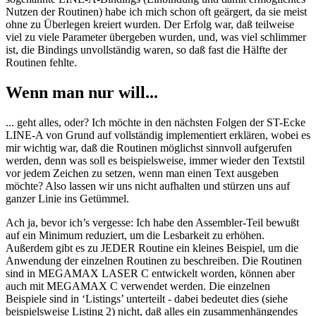
Nutzen der Routinen) habe ich mich schon oft geärgert, da sie meist
ohne zu Überlegen kreiert wurden. Der Erfolg war, daß teilweise
viel zu viele Parameter übergeben wurden, und, was viel schlimmer
ist, die Bindings unvollständig waren, so daß fast die Hälfte der
Routinen fehlte.
Wenn man nur will...
... geht alles, oder? Ich möchte in den nächsten Folgen der ST-Ecke
LINE-A von Grund auf vollständig implementiert erklären, wobei es
mir wichtig war, daß die Routinen möglichst sinnvoll aufgerufen
werden, denn was soll es beispielsweise, immer wieder den Textstil
vor jedem Zeichen zu setzen, wenn man einen Text ausgeben
möchte? Also lassen wir uns nicht aufhalten und stürzen uns auf
ganzer Linie ins Getümmel.
Ach ja, bevor ich’s vergesse: Ich habe den Assembler-Teil bewußt
auf ein Minimum reduziert, um die Lesbarkeit zu erhöhen.
Außerdem gibt es zu JEDER Routine ein kleines Beispiel, um die
Anwendung der einzelnen Routinen zu beschreiben. Die Routinen
sind in MEGAMAX LASER C entwickelt worden, können aber
auch mit MEGAMAX C verwendet werden. Die einzelnen
Beispiele sind in ‘Listings’ unterteilt - dabei bedeutet dies (siehe
beispielsweise Listing 2) nicht, daß alles ein zusammenhängendes