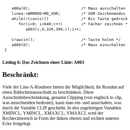
   a00a(0);                      /* Maus ausschalten *
   linea->WRMODE=MD_XOR;         /* XOR-Zeichenmodus *
   while(!Cconis())              /* Bis Taste gedrückt
      for(i=0; i<640;c++)        /* Fächer zeichnen */

         a003(i,0,320,399,c);i++;

   Crawcin();                    /* Taste holen */

   a009(0);                      /* Maus einschalten *
Listing 6: Das Zeichnen einer Linie: A003
Beschränkt:
Viele der Line-A-Routinen bieten die Möglichkeit, ihr Resultat auf
einen Bildschirmausschnitt zu beschränken. Diese
Ausschnittsbeschränkung, genannt Clipping (von englisch to clip,
was ausschneiden bedeutet), kann man ein- und ausschalten, was
durch die Variable CLIP geschieht. In den zugehörigen Variablen
XMINCL, YMINCL, XMAXCL, YMAXCL wird der
Rechteckbereich in Form der linken oberen und rechten unteren
Ecke festgelegt.