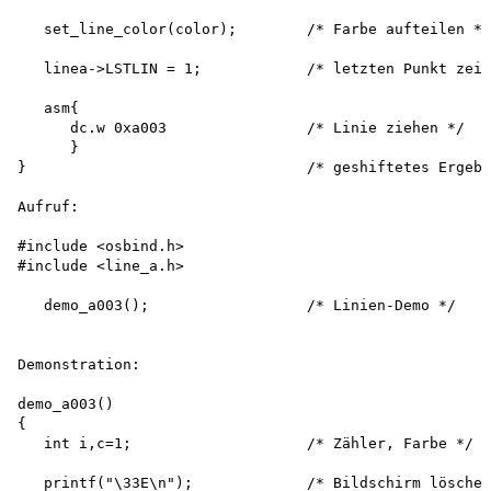
   set_line_color(color);        /* Farbe aufteilen */

   linea->LSTLIN = 1;            /* letzten Punkt zeic
   asm{

      dc.w 0xa003                /* Linie ziehen */

      }

}                                /* geshiftetes Ergebn
Aufruf:

#include <osbind.h>

#include <line_a.h>

   demo_a003();                  /* Linien-Demo */

Demonstration:

demo_a003()

{

   int i,c=1;                    /* Zähler, Farbe */

   printf("\33E\n");             /* Bildschirm löschen