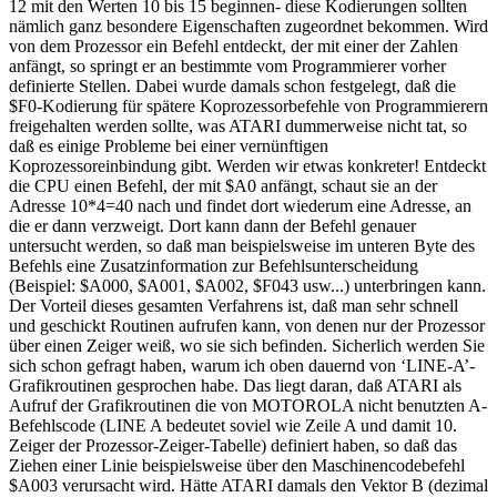
12 mit den Werten 10 bis 15 beginnen- diese Kodierungen sollten
nämlich ganz besondere Eigenschaften zugeordnet bekommen. Wird
von dem Prozessor ein Befehl entdeckt, der mit einer der Zahlen
anfängt, so springt er an bestimmte vom Programmierer vorher
definierte Stellen. Dabei wurde damals schon festgelegt, daß die
$F0-Kodierung für spätere Koprozessorbefehle von Programmierern
freigehalten werden sollte, was ATARI dummerweise nicht tat, so
daß es einige Probleme bei einer vernünftigen
Koprozessoreinbindung gibt. Werden wir etwas konkreter! Entdeckt
die CPU einen Befehl, der mit $A0 anfängt, schaut sie an der
Adresse 10*4=40 nach und findet dort wiederum eine Adresse, an
die er dann verzweigt. Dort kann dann der Befehl genauer
untersucht werden, so daß man beispielsweise im unteren Byte des
Befehls eine Zusatzinformation zur Befehlsunterscheidung
(Beispiel: $A000, $A001, $A002, $F043 usw...) unterbringen kann.
Der Vorteil dieses gesamten Verfahrens ist, daß man sehr schnell
und geschickt Routinen aufrufen kann, von denen nur der Prozessor
über einen Zeiger weiß, wo sie sich befinden. Sicherlich werden Sie
sich schon gefragt haben, warum ich oben dauernd von ‘LINE-A’-
Grafikroutinen gesprochen habe. Das liegt daran, daß ATARI als
Aufruf der Grafikroutinen die von MOTOROLA nicht benutzten A-
Befehlscode (LINE A bedeutet soviel wie Zeile A und damit 10.
Zeiger der Prozessor-Zeiger-Tabelle) definiert haben, so daß das
Ziehen einer Linie beispielsweise über den Maschinencodebefehl
$A003 verursacht wird. Hätte ATARI damals den Vektor B (dezimal