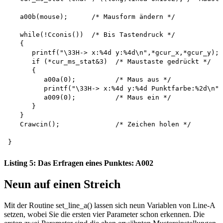
   a00b(mouse);      /* Mausform ändern */

   while(!Cconis())  /* Bis Tastendruck */

   {

      printf("\33H-> x:%4d y:%4d\n",*gcur_x,*gcur_y);

      if (*cur_ms_stat&3)  /* Maustaste gedrückt */

      {

         a00a(0);          /* Maus aus */

         printf("\33H-> x:%4d y:%4d Punktfarbe:%2d\n",
         a009(0);          /* Maus ein */

      }

   }

   Crawcin();              /* Zeichen holen */

Listing 5: Das Erfragen eines Punktes: A002
Neun auf einen Streich
Mit der Routine set_line_a() lassen sich neun Variablen von Line-A
setzen, wobei Sie die ersten vier Parameter schon erkennen. Die