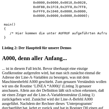
               0x0000,0x0000,0x0010,0x0028,

               0x0F88,0x1FC8,0x2FF8,0x7FF8,

               0xFFF0,0x1040,0x0000,0x0000, 

               0x0000,0x0000,0x0000,0x0000};

main()

{

   /* Hier kommen die unter AUFRUF aufgeführten Aufruf
Listing 2: Der Hauptteil für unsere Demos
A000, denn aller Anfang...
... ist in diesem Fall leicht. Bevor überhaupt eine einzige
Grafikroutine aufgerufen wird, hat man sich zunächst einmal die
Adresse der Line-A-Variablen zu besorgen, was mit dem
Maschinenbefehl A000 geschieht. Zum genauen Verständnis wollen
wir uns die Routine ‘LINEA *A000()’ (Listing 3) genauer
anschauen. Allein aus der Definition läßt sich schon erkennen, daß
sie einen Zeiger auf die Line-A-Variablenstruktur (Listing 1)
zurückgeben wird. Zunächst wird der Line-A-Befehl A000
ausgeführt. Nachdem der Rechner dieses ‘Unterprogramm’
durchgeführt hat, kehrt er zurück und hat in Register D0 einen auf