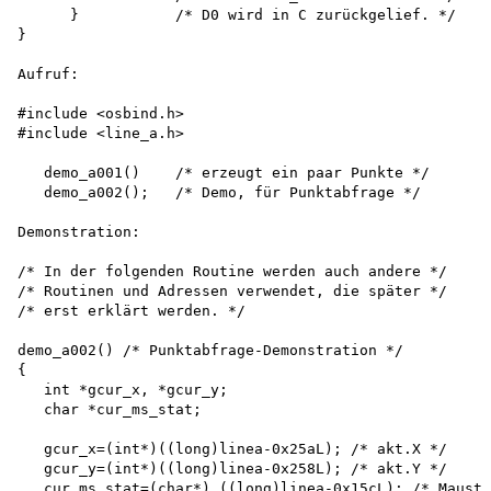
      }           /* D0 wird in C zurückgelief. */

}

Aufruf:

#include <osbind.h>

#include <line_a.h>

   demo_a001()    /* erzeugt ein paar Punkte */

   demo_a002();   /* Demo, für Punktabfrage */

Demonstration:

/* In der folgenden Routine werden auch andere */

/* Routinen und Adressen verwendet, die später */

/* erst erklärt werden. */

demo_a002() /* Punktabfrage-Demonstration */

{

   int *gcur_x, *gcur_y; 

   char *cur_ms_stat;

   gcur_x=(int*)((long)linea-0x25aL); /* akt.X */ 

   gcur_y=(int*)((long)linea-0x258L); /* akt.Y */ 

   cur_ms_stat=(char*) ((long)linea-0x15cL); /* Mausta