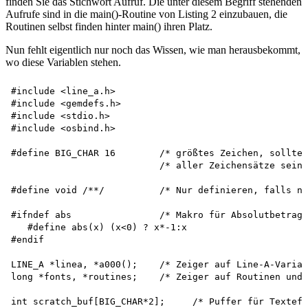
finden Sie das Stichwort Aufruf. Die unter diesem Begriff stehenden
Aufrufe sind in die main()-Routine von Listing 2 einzubauen, die
Routinen selbst finden hinter main() ihren Platz.
Nun fehlt eigentlich nur noch das Wissen, wie man herausbekommt,
wo diese Variablen stehen.
#include <line_a.h>

#include <gemdefs.h>

#include <stdio.h>

#include <osbind.h>

#define BIG_CHAR 16        /* größtes Zeichen, sollte 
                           /* aller Zeichensätze sein 
#define void /**/          /* Nur definieren, falls ni
#ifndef abs                /* Makro für Absolutbetrag 
   #define abs(x) (x<0) ? x*-1:x

#endif

LINE_A *linea, *a000();    /* Zeiger auf Line-A-Variab
long *fonts, *routines;    /* Zeiger auf Routinen und 
int scratch_buf[BIG_CHAR*2];     /* Puffer für Texteff