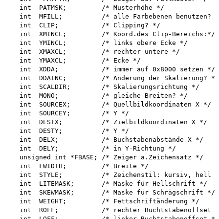
   int  PATMSK;         /* Musterhöhe */

   int  MFILL;          /* alle Farbebenen benutzen? *
   int  CLIP;           /* Clipping? */

   int  XMINCL;         /* Koord.des Clip-Bereichs:*/

   int  YMINCL;         /* links obere Ecke */

   int  XMAXCL;         /* rechter untere */

   int  YMAXCL;         /* Ecke */

   int  XDDA;           /* immer auf 0x8000 setzen */

   int  DDAINC;         /* Änderung der Skalierung? */

   int  SCALDIR;        /* Skalierungsrichtung */

   int  MONO;           /* gleiche Breiten? */

   int  SOURCEX;        /* Quellbildkoordinaten X */

   int  SOURCEY;        /* Y */

   int  DESTX;          /* Zielbildkoordinaten X */

   int  DESTY;          /* Y */

   int  DELX;           /* Buchstabenabstände X */

   int  DELY;           /* in Y-Richtung */

   unsigned int *FBASE; /* Zeiger a.Zeichensatz */ 

   int  FWIDTH;         /* Breite */

   int  STYLE;          /* Zeichenstil: kursiv, hell e
   int  LITEMASK;       /* Maske für Hellschrift */

   int  SKEWMASK;       /* Maske für Schrägschrift */

   int  WEIGHT;         /* Fettschriftänderung */

   int  ROFF;           /* rechter Buchtstabenoffset *
   int  LOFF;           /* linker Buchtstabenoffset */
