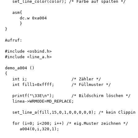
   set_line_color(color); /* Farbe auf spalten */

   asm{

      dc.w 0xa004

      }

}

Aufruf:

#include <osbind.h>

#include <line_a.h>

demo_a004 ()

{

   int i;                  /* Zähler */

   int fill1=0xffff;       /* Füllmuster */

   printf("\33E\n");       /* Bildschirm löschen */

   linea->WRMODE=MD_REPLACE;

   set_line_a(fill,15,0,1,0,0,0,0,0); /* kein Clipping
   for (i=0; i<200; i++) /* eig.Muster zeichnen */

      a004(0,i,320,1);
