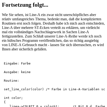
Fortsetzung folgt...
Wie Sie sehen, ist Line-A ein zwar nicht unerschöpfliches aber
relativ umfangreiches Thema, bedenkt man, daß die komplizierten
Routinen erst noch folgen. Deshalb habe ich mich auch entschieden,
Line-A über mehrere ST-Ecken verteilt zu erklären, um vielleicht
mal ein vollständiges Nachschlagewerk in Sachen Line-A
fertigzustellen. Zum Schluß unserer Line-A-Reihe werde ich noch
ein hübsches Programm veröffentlichen, das so richtig ausgiebig
von LINE-A Gebrauch macht - lassen Sie sich überraschen, es wird
Ihnen aber sicherlich gefallen.
Eingabe: Farbe 

Ausgabe: keine 

Routine:

set_line_color(color) /* Farbe in Line-A-Variablen sch
int color;

{

   linea->COLBIT_0 = color&1;       /* Bit 0 d. Farbe 