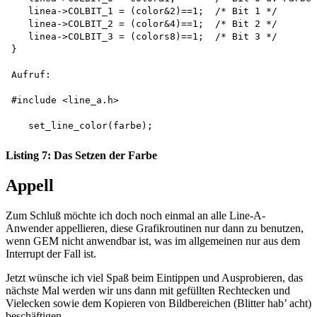
   linea->COLBIT_1 = (color&2)==1;  /* Bit 1 */

   linea->COLBIT_2 = (color&4)==1;  /* Bit 2 */

   linea->COLBIT_3 = (colors8)==1;  /* Bit 3 */

}

Aufruf:

#include <line_a.h>

Listing 7: Das Setzen der Farbe
Appell
Zum Schluß möchte ich doch noch einmal an alle Line-A-
Anwender appellieren, diese Grafikroutinen nur dann zu benutzen,
wenn GEM nicht anwendbar ist, was im allgemeinen nur aus dem
Interrupt der Fall ist.
Jetzt wünsche ich viel Spaß beim Eintippen und Ausprobieren, das
nächste Mal werden wir uns dann mit gefüllten Rechtecken und
Vielecken sowie dem Kopieren von Bildbereichen (Blitter hab’ acht)
beschäftigen.