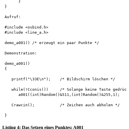
      }

}

Aufruf:

#include <osbind.h>

#include <line_a.h>

demo_a001() /* erzeugt ein paar Punkte */

Demonstration: 

demo_a001()

{

   printf("\33E\n");    /* Bildschirm löschen */

   while(!Cconis())     /* Solange keine Taste gedrück
      a001((int)Random()&511,(int)Random()&255,1);

   Crawcin();           /* Zeichen auch abholen */

Listing 4: Das Setzen eines Punktes: A001