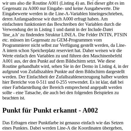
wir uns also die Routine A001 (Listing 4) an. Bei dieser gibt es im
Gegensatz zu A000 nur Eingabe- und keine Ausgabewerte. Die
Eingabewerte werden in die Line-A-Variablen hineingeschrieben,
deren Anfangsadresse wir durch A000 erfragt haben. Am
einfachsten funktioniert das Beschreiben der Variablen durch die
Verwendung der in Listing 1 und damit in der Include-Datei
'line_a.h’ zu findenden Struktur LINEA. Die Felder INTIN, PTSIN
etc. müssen im Gegensatz zu GEM-Programmen vom
Programmierer nicht selbst zur Verfügung gestellt werden, da Line-
A intern schon Speicherplatz reserviert hat. Daher weisen wir die
Werte einfach den Variablen zu und führen den Maschinenbefehl
A001 aus, der den Punkt auf dem Bildschirm setzt. Wie diese
Routine gehandhabt wird, sehen Sie in der Demo in Listing 4, in der
aufgrund von Zufallszahlen Punkte auf dem Bildschirm dargestellt
werden. Der Einfachheit der Zufallszahlenerzeugung halber wurden
hier Bereiche von 0-511 und 0-255 verwendet. Es ist klar, daß bei
einer Farbdarstellung der Bereich entsprechend angepaßt werden
sollte - eine Tatsache, die auch bei den folgenden Beispielen zu
beachten ist.
Punkt für Punkt erkannt - A002
Das Erfragen einer Punktfarbe ist genauso einfach wie das Setzen
eines Punktes. Dabei werden Line-A die Koordinaten übergeben,