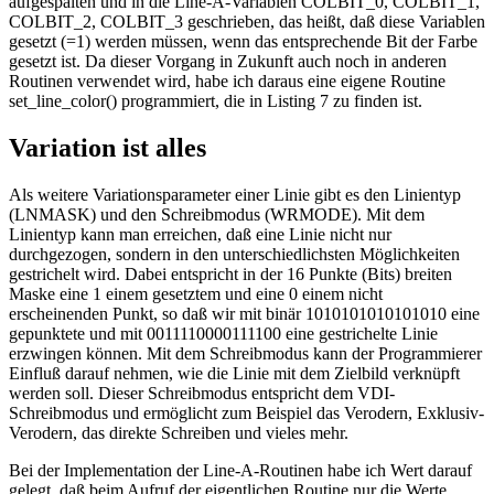
aufgespalten und in die Line-A-Variablen COLBIT_0, COLBIT_1,
COLBIT_2, COLBIT_3 geschrieben, das heißt, daß diese Variablen
gesetzt (=1) werden müssen, wenn das entsprechende Bit der Farbe
gesetzt ist. Da dieser Vorgang in Zukunft auch noch in anderen
Routinen verwendet wird, habe ich daraus eine eigene Routine
set_line_color() programmiert, die in Listing 7 zu finden ist.
Variation ist alles
Als weitere Variationsparameter einer Linie gibt es den Linientyp
(LNMASK) und den Schreibmodus (WRMODE). Mit dem
Linientyp kann man erreichen, daß eine Linie nicht nur
durchgezogen, sondern in den unterschiedlichsten Möglichkeiten
gestrichelt wird. Dabei entspricht in der 16 Punkte (Bits) breiten
Maske eine 1 einem gesetztem und eine 0 einem nicht
erscheinenden Punkt, so daß wir mit binär 1010101010101010 eine
gepunktete und mit 0011110000111100 eine gestrichelte Linie
erzwingen können. Mit dem Schreibmodus kann der Programmierer
Einfluß darauf nehmen, wie die Linie mit dem Zielbild verknüpft
werden soll. Dieser Schreibmodus entspricht dem VDI-
Schreibmodus und ermöglicht zum Beispiel das Verodern, Exklusiv-
Verodern, das direkte Schreiben und vieles mehr.
Bei der Implementation der Line-A-Routinen habe ich Wert darauf
gelegt, daß beim Aufruf der eigentlichen Routine nur die Werte