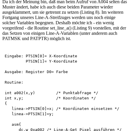
Da ich der Meinung bin, daß man beim Aufruf von A004 selten das
Muster ändert, habe ich auch diese beiden Parameter wieder
ausgeklammert, um sie getrennt zu setzen (Listing 8). Im weiteren
Fortgang unseres Line-A-Streifzuges werden uns noch einige
solcher Variablen begegnen. Deshalb möchte ich - ein wenig
vorgreifend - die Routine set_line_a() (Listing 9) vorstellen, mit der
das Setzen von einigen Line-A-Variablen (unter anderem auch
PATMSK und PATPTR) möglich ist.
Eingabe: PTSIN[0]= X-Koordinate 

         PTSIN[1]= Y-Koordinate

Ausgabe: Register D0= Farbe

Routine:

int a002(x,y)         /* Punktabfrage */

int x,y;              /* Koordinaten */

{

   linea->PTSIN[0]=x; /* Koordinaten einsetzen */

   linea->PTSIN[1]=y;

   asm{

      dc.w 0xa002 /* Line-A-Get_Pixel ausführen */
