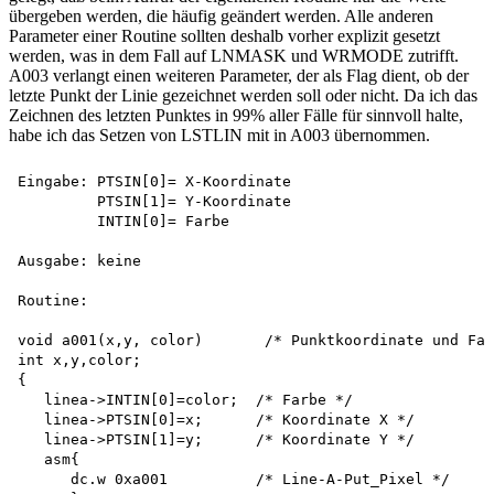
übergeben werden, die häufig geändert werden. Alle anderen
Parameter einer Routine sollten deshalb vorher explizit gesetzt
werden, was in dem Fall auf LNMASK und WRMODE zutrifft.
A003 verlangt einen weiteren Parameter, der als Flag dient, ob der
letzte Punkt der Linie gezeichnet werden soll oder nicht. Da ich das
Zeichnen des letzten Punktes in 99% aller Fälle für sinnvoll halte,
habe ich das Setzen von LSTLIN mit in A003 übernommen.
Eingabe: PTSIN[0]= X-Koordinate 

         PTSIN[1]= Y-Koordinate 

         INTIN[0]= Farbe

Ausgabe: keine

Routine:

void a001(x,y, color)       /* Punktkoordinate und Far
int x,y,color;

{

   linea->INTIN[0]=color;  /* Farbe */

   linea->PTSIN[0]=x;      /* Koordinate X */

   linea->PTSIN[1]=y;      /* Koordinate Y */

   asm{

      dc.w 0xa001          /* Line-A-Put_Pixel */
