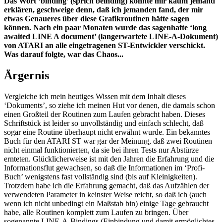
Das Wort ‘binding’ (sprich beinding) konnte mir kaum jemand
erklären, geschweige denn, daß ich jemanden fand, der mir
etwas Genaueres über diese Grafikroutinen hätte sagen
können. Nach ein paar Monaten wurde das sagenhafte ‘long
awaited LINE A document’ (langerwartete LINE-A-Dokument)
von ATARI an alle eingetragenen ST-Entwickler verschickt.
Was darauf folgte, war das Chaos...
Ärgernis
Vergleiche ich mein heutiges Wissen mit dem Inhalt dieses
‘Dokuments’, so ziehe ich meinen Hut vor denen, die damals schon
einen Großteil der Routinen zum Laufen gebracht haben. Dieses
Schriftstück ist leider so unvollständig und einfach schlecht, daß
sogar eine Routine überhaupt nicht erwähnt wurde. Ein bekanntes
Buch für den ATARI ST war gar der Meinung, daß zwei Routinen
nicht einmal funktionierten, da sie bei ihren Tests nur Abstürze
ernteten. Glücklicherweise ist mit den Jahren die Erfahrung und die
Informationsflut gewachsen, so daß die Informationen im ‘Profi-
Buch’ wenigstens fast vollständig sind (bis auf Kleinigkeiten).
Trotzdem habe ich die Erfahrung gemacht, daß das Aufzählen der
verwendeten Parameter in keinster Weise reicht, so daß ich (auch
wenn ich nicht unbedingt ein Maßstab bin) einige Tage gebraucht
habe, alle Routinen komplett zum Laufen zu bringen. Über
sogenannte LINE-A-Bindings (Einbindung und damit ermöglichtes