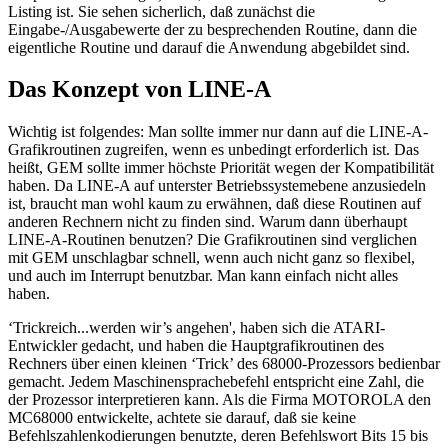
Listing ist. Sie sehen sicherlich, daß zunächst die
Eingabe-/Ausgabewerte der zu besprechenden Routine, dann die
eigentliche Routine und darauf die Anwendung abgebildet sind.
Das Konzept von LINE-A
Wichtig ist folgendes: Man sollte immer nur dann auf die LINE-A-
Grafikroutinen zugreifen, wenn es unbedingt erforderlich ist. Das
heißt, GEM sollte immer höchste Priorität wegen der Kompatibilität
haben. Da LINE-A auf unterster Betriebssystemebene anzusiedeln
ist, braucht man wohl kaum zu erwähnen, daß diese Routinen auf
anderen Rechnern nicht zu finden sind. Warum dann überhaupt
LINE-A-Routinen benutzen? Die Grafikroutinen sind verglichen
mit GEM unschlagbar schnell, wenn auch nicht ganz so flexibel,
und auch im Interrupt benutzbar. Man kann einfach nicht alles
haben.
‘Trickreich...werden wir’s angehen', haben sich die ATARI-
Entwickler gedacht, und haben die Hauptgrafikroutinen des
Rechners über einen kleinen ‘Trick’ des 68000-Prozessors bedienbar
gemacht. Jedem Maschinensprachebefehl entspricht eine Zahl, die
der Prozessor interpretieren kann. Als die Firma MOTOROLA den
MC68000 entwickelte, achtete sie darauf, daß sie keine
Befehlszahlenkodierungen benutzte, deren Befehlswort Bits 15 bis