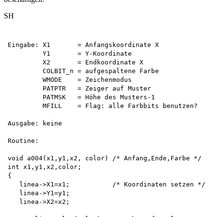
SH
Eingabe: X1       = Anfangskoordinate X

         Y1       = Y-Koordinate

         X2       = Endkoordinate X

         COLBIT_n = aufgespaltene Farbe

         WMODE    = Zeichenmodus

         PATPTR   = Zeiger auf Muster

         PATMSK   = Höhe des Musters-1

         MFILL    = Flag: alle Farbbits benutzen?

Ausgabe: keine 

Routine:

void a004(x1,y1,x2, color) /* Anfang,Ende,Farbe */ 

int x1,y1,x2,color;

{

   linea->X1=x1;           /* Koordinaten setzen */

   linea->Y1=y1;

   linea->X2=x2;
