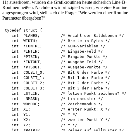
11) auserkoren, würden die Grafikroutinen heute sicherlich Line-B-
Routinen heißen. Nachdem wir prinzipiell wissen, wie eine Routine
angesprungen wird, stellt sich die Frage: “Wie werden einer Routine
Parameter übergeben?”
typedef struct {

   int  PLANES;         /* Anzahl der Bildebenen */

   int  WIDTH;          /* Breite in Bytes */

   int  *CONTRL;        /* GEM-Variablen */

   int  *INTIN;         /* Eingabe-Feld */

   int  *PTSIN;         /* Eingabe-Punkte */

   int  *INTOUT;        /* Ausgabe-Feld */

   int  *PTSOUT;        /* Ausgabe-Punkte */

   int  COLBIT_0;       /* Bit 0 der Farbe */

   int  COLBIT_1;       /* Bit 1 der Farbe */

   int  COLBIT_2;       /* Bit 2 der Farbe */

   int  COLBIT_3;       /* Bit 3 der Farbe */

   int  LSTLIN;         /* letzen Punkt zeichnen? */

   int  LNMASK;         /* Linienmuster */

   int  WRMODE;         /* Zeichenmodus */

   int  X1;             /* erster Punkt: X */

   int  Y1;             /* Y */

   int  X2;             /* zweiter Punkt Y */

   int  Y2;             /* Y */

   int  *PATPTR;        /* Zeiger auf Füllmuster */
