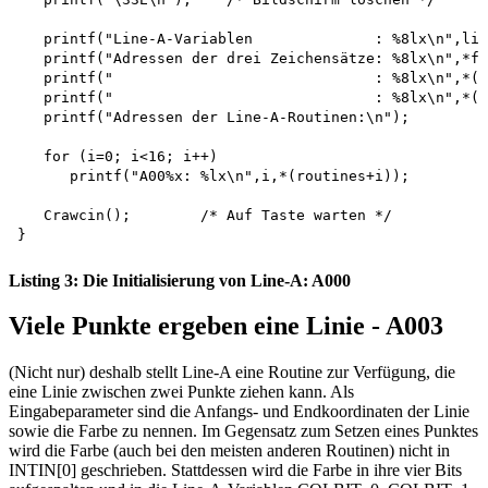
   printf("Line-A-Variablen              : %8lx\n",lin
   printf("Adressen der drei Zeichensätze: %8lx\n",*fo
   printf("                              : %8lx\n",*(f
   printf("                              : %8lx\n",*(f
   printf("Adressen der Line-A-Routinen:\n");

   for (i=0; i<16; i++)

      printf("A00%x: %lx\n",i,*(routines+i));

   Crawcin();        /* Auf Taste warten */

Listing 3: Die Initialisierung von Line-A: A000
Viele Punkte ergeben eine Linie - A003
(Nicht nur) deshalb stellt Line-A eine Routine zur Verfügung, die
eine Linie zwischen zwei Punkte ziehen kann. Als
Eingabeparameter sind die Anfangs- und Endkoordinaten der Linie
sowie die Farbe zu nennen. Im Gegensatz zum Setzen eines Punktes
wird die Farbe (auch bei den meisten anderen Routinen) nicht in
INTIN[0] geschrieben. Stattdessen wird die Farbe in ihre vier Bits