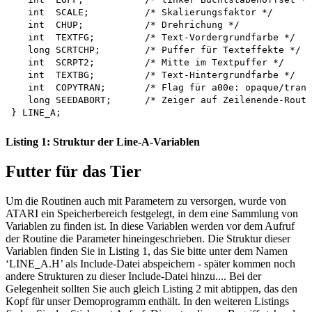
   int  SCALE;          /* Skalierungsfaktor */

   int  CHUP;           /* Drehrichung */

   int  TEXTFG;         /* Text-Vordergrundfarbe */

   long SCRTCHP;        /* Puffer für Texteffekte */

   int  SCRPT2;         /* Mitte im Textpuffer */

   int  TEXTBG;         /* Text-Hintergrundfarbe */

   int  COPYTRAN;       /* Flag für a00e: opaque/trans
   long SEEDABORT;      /* Zeiger auf Zeilenende-Routi
Listing 1: Struktur der Line-A-Variablen
Futter für das Tier
Um die Routinen auch mit Parametern zu versorgen, wurde von
ATARI ein Speicherbereich festgelegt, in dem eine Sammlung von
Variablen zu finden ist. In diese Variablen werden vor dem Aufruf
der Routine die Parameter hineingeschrieben. Die Struktur dieser
Variablen finden Sie in Listing 1, das Sie bitte unter dem Namen
‘LINE_A.H’ als Include-Datei abspeichern - später kommen noch
andere Strukturen zu dieser Include-Datei hinzu.... Bei der
Gelegenheit sollten Sie auch gleich Listing 2 mit abtippen, das den
Kopf für unser Demoprogramm enthält. In den weiteren Listings