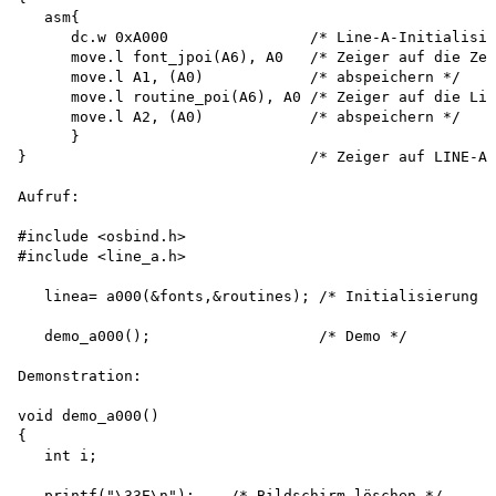
   asm{

      dc.w 0xA000                /* Line-A-Initialisie
      move.l font_jpoi(A6), A0   /* Zeiger auf die Zei
      move.l A1, (A0)            /* abspeichern */

      move.l routine_poi(A6), A0 /* Zeiger auf die Lin
      move.l A2, (A0)            /* abspeichern */

      }

}                                /* Zeiger auf LINE-A-
Aufruf:

#include <osbind.h>

#include <line_a.h>

   linea= a000(&fonts,&routines); /* Initialisierung *
   demo_a000();                   /* Demo */

Demonstration:

void demo_a000()

{

   int i;

   printf("\33E\n");    /* Bildschirm löschen */
