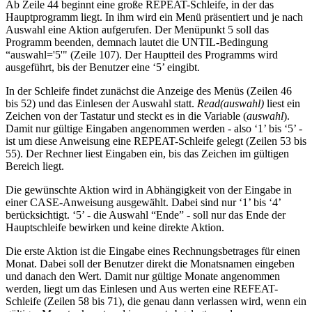
Ab Zeile 44 beginnt eine große REPEAT-Schleife, in der das
Hauptprogramm liegt. In ihm wird ein Menü präsentiert und je nach
Auswahl eine Aktion aufgerufen. Der Menüpunkt 5 soll das
Programm beenden, demnach lautet die UNTIL-Bedingung
“auswahl='5'" (Zeile 107). Der Hauptteil des Programms wird
ausgeführt, bis der Benutzer eine ‘5’ eingibt.
In der Schleife findet zunächst die Anzeige des Menüs (Zeilen 46
bis 52) und das Einlesen der Auswahl statt.
Read(auswahl)
liest ein
Zeichen von der Tastatur und steckt es in die Variable (
auswahl
).
Damit nur gültige Eingaben angenommen werden - also ‘1’ bis ‘5’ -
ist um diese Anweisung eine REPEAT-Schleife gelegt (Zeilen 53 bis
55). Der Rechner liest Eingaben ein, bis das Zeichen im gültigen
Bereich liegt.
Die gewünschte Aktion wird in Abhängigkeit von der Eingabe in
einer CASE-Anweisung ausgewählt. Dabei sind nur ‘1’ bis ‘4’
berücksichtigt. ‘5’ - die Auswahl “Ende” - soll nur das Ende der
Hauptschleife bewirken und keine direkte Aktion.
Die erste Aktion ist die Eingabe eines Rechnungsbetrages für einen
Monat. Dabei soll der Benutzer direkt die Monatsnamen eingeben
und danach den Wert. Damit nur gültige Monate angenommen
werden, liegt um das Einlesen und Aus werten eine REFEAT-
Schleife (Zeilen 58 bis 71), die genau dann verlassen wird, wenn ein