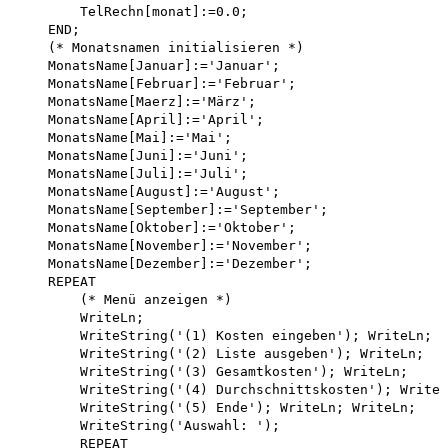
        TelRechn[monat]:=0.0;

    END;

    (* Monatsnamen initialisieren *)

    MonatsName[Januar]:='Januar';

    MonatsName[Februar]:='Februar';

    MonatsName[Maerz]:='März';

    MonatsName[April]:='April';

    MonatsName[Mai]:='Mai';

    MonatsName[Juni]:='Juni';

    MonatsName[Juli]:='Juli';

    MonatsName[August]:='August';

    MonatsName[September]:='September';

    MonatsName[Oktober]:='Oktober';

    MonatsName[November]:='November';

    MonatsName[Dezember]:='Dezember';

    REPEAT

        (* Menü anzeigen *)

        WriteLn;

        WriteString('(1) Kosten eingeben'); WriteLn; 

        WriteString('(2) Liste ausgeben'); WriteLn; 

        WriteString('(3) Gesamtkosten'); WriteLn; 

        WriteString('(4) Durchschnittskosten'); WriteL
        WriteString('(5) Ende'); WriteLn; WriteLn; 

        WriteString('Auswahl: ');

        REPEAT
