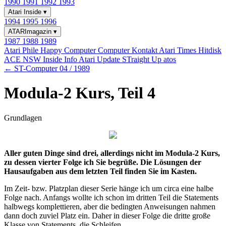
1990
1991
1992
1993
Atari Inside
▾
1994
1995
1996
ATARImagazin
▾
1987
1988
1989
Atari Phile
Happy Computer
Computer Kontakt
Atari Times
Hitdisk
ACE NSW Inside Info
Atari Update
STraight Up
atos
← ST-Computer 04 / 1989
Modula-2 Kurs, Teil 4
Grundlagen
Aller guten Dinge sind drei, allerdings nicht im Modula-2 Kurs,
zu dessen vierter Folge ich Sie begrüße. Die Lösungen der
Hausaufgaben aus dem letzten Teil finden Sie im Kasten.
Im Zeit- bzw. Platzplan dieser Serie hänge ich um circa eine halbe
Folge nach. Anfangs wollte ich schon im dritten Teil die Statements
halbwegs komplettieren, aber die bedingten Anweisungen nahmen
dann doch zuviel Platz ein. Daher in dieser Folge die dritte große
Klasse von Statements, die Schleifen.