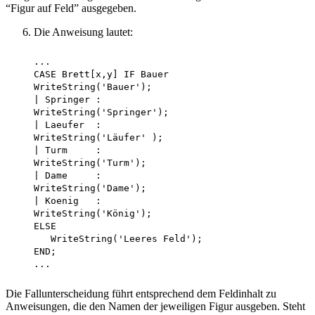
“Figur auf Feld” ausgegeben.
Die Anweisung lautet:
    ...

    CASE Brett[x,y] IF Bauer

    WriteString('Bauer');

    | Springer :

    WriteString('Springer');

    | Laeufer  :

    WriteString('Läufer' );

    | Turm     :

    WriteString('Turm');

    | Dame     :

    WriteString('Dame');

    | Koenig   :

    WriteString('König');

    ELSE

       WriteString('Leeres Feld');

    END;

Die Fallunterscheidung führt entsprechend dem Feldinhalt zu
Anweisungen, die den Namen der jeweiligen Figur ausgeben. Steht