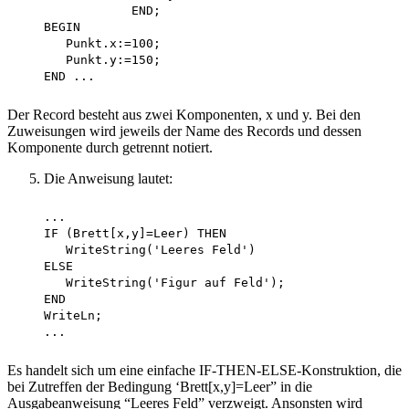
                END;

    BEGIN

       Punkt.x:=100;

       Punkt.y:=150;

Der Record besteht aus zwei Komponenten, x und y. Bei den
Zuweisungen wird jeweils der Name des Records und dessen
Komponente durch getrennt notiert.
Die Anweisung lautet:
    ...

    IF (Brett[x,y]=Leer) THEN 

       WriteString('Leeres Feld')

    ELSE

       WriteString('Figur auf Feld'); 

    END

    WriteLn;

Es handelt sich um eine einfache IF-THEN-ELSE-Konstruktion, die
bei Zutreffen der Bedingung ‘Brett[x,y]=Leer” in die
Ausgabeanweisung “Leeres Feld” verzweigt. Ansonsten wird