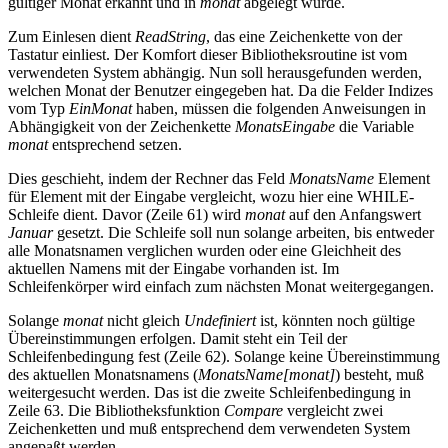
gültiger Monat erkannt und in
monat
abgelegt wurde.
Zum Einlesen dient
ReadString
, das eine Zeichenkette von der
Tastatur einliest. Der Komfort dieser Bibliotheksroutine ist vom
verwendeten System abhängig. Nun soll herausgefunden werden,
welchen Monat der Benutzer eingegeben hat. Da die Felder Indizes
vom Typ
EinMonat
haben, müssen die folgenden Anweisungen in
Abhängigkeit von der Zeichenkette
MonatsEingabe
die Variable
monat
entsprechend setzen.
Dies geschieht, indem der Rechner das Feld
MonatsName
Element
für Element mit der Eingabe vergleicht, wozu hier eine WHILE-
Schleife dient. Davor (Zeile 61) wird
monat
auf den Anfangswert
Januar
gesetzt. Die Schleife soll nun solange arbeiten, bis entweder
alle Monatsnamen verglichen wurden oder eine Gleichheit des
aktuellen Namens mit der Eingabe vorhanden ist. Im
Schleifenkörper wird einfach zum nächsten Monat weitergegangen.
Solange
monat
nicht gleich
Undefiniert
ist, könnten noch gültige
Übereinstimmungen erfolgen. Damit steht ein Teil der
Schleifenbedingung fest (Zeile 62). Solange keine Übereinstimmung
des aktuellen Monatsnamens (
MonatsName[monat]
) besteht, muß
weitergesucht werden. Das ist die zweite Schleifenbedingung in
Zeile 63. Die Bibliotheksfunktion
Compare
vergleicht zwei
Zeichenketten und muß entsprechend dem verwendeten System
angepaßt werden.