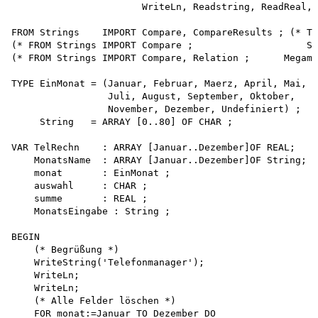
                       WriteLn, Readstring, ReadReal, 
FROM Strings    IMPORT Compare, CompareResults ; (* TD
(* FROM Strings IMPORT Compare ;                    SP
(* FROM Strings IMPORT Compare, Relation ;      Megama
TYPE EinMonat = (Januar, Februar, Maerz, April, Mai, J
                 Juli, August, September, Oktober, 

                 November, Dezember, Undefiniert) ; 

     String   = ARRAY [0..80] OF CHAR ;

VAR TelRechn    : ARRAY [Januar..Dezember]OF REAL;

    MonatsName  : ARRAY [Januar..Dezember]OF String;

    monat       : EinMonat ;

    auswahl     : CHAR ;

    summe       : REAL ;

    MonatsEingabe : String ;

BEGIN

    (* Begrüßung *)

    WriteString('Telefonmanager');

    WriteLn;

    WriteLn;

    (* Alle Felder löschen *)

    FOR monat:=Januar TO Dezember DO 
