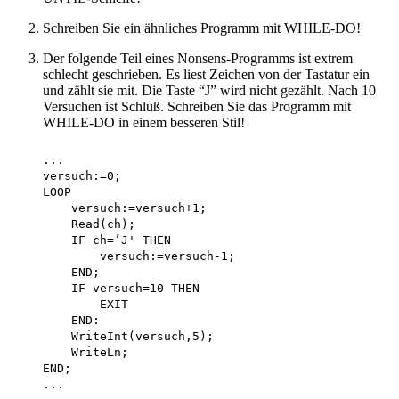
Schreiben Sie ein ähnliches Programm mit WHILE-DO!
Der folgende Teil eines Nonsens-Programms ist extrem
schlecht geschrieben. Es liest Zeichen von der Tastatur ein
und zählt sie mit. Die Taste “J” wird nicht gezählt. Nach 10
Versuchen ist Schluß. Schreiben Sie das Programm mit
WHILE-DO in einem besseren Stil!
    ...

    versuch:=0;

    LOOP 

        versuch:=versuch+1;

        Read(ch);

        IF ch=’J' THEN 

            versuch:=versuch-1;

        END;

        IF versuch=10 THEN 

            EXIT 

        END:

        WriteInt(versuch,5);

        WriteLn;

    END;
