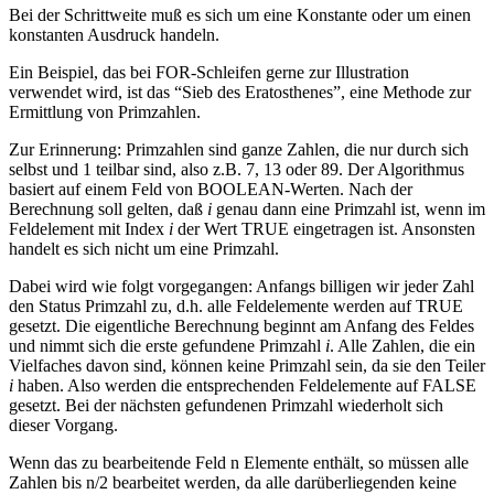
Bei der Schrittweite muß es sich um eine Konstante oder um einen
konstanten Ausdruck handeln.
Ein Beispiel, das bei FOR-Schleifen gerne zur Illustration
verwendet wird, ist das “Sieb des Eratosthenes”, eine Methode zur
Ermittlung von Primzahlen.
Zur Erinnerung: Primzahlen sind ganze Zahlen, die nur durch sich
selbst und 1 teilbar sind, also z.B. 7, 13 oder 89. Der Algorithmus
basiert auf einem Feld von BOOLEAN-Werten. Nach der
Berechnung soll gelten, daß
i
genau dann eine Primzahl ist, wenn im
Feldelement mit Index
i
der Wert TRUE eingetragen ist. Ansonsten
handelt es sich nicht um eine Primzahl.
Dabei wird wie folgt vorgegangen: Anfangs billigen wir jeder Zahl
den Status Primzahl zu, d.h. alle Feldelemente werden auf TRUE
gesetzt. Die eigentliche Berechnung beginnt am Anfang des Feldes
und nimmt sich die erste gefundene Primzahl
i
. Alle Zahlen, die ein
Vielfaches davon sind, können keine Primzahl sein, da sie den Teiler
i
haben. Also werden die entsprechenden Feldelemente auf FALSE
gesetzt. Bei der nächsten gefundenen Primzahl wiederholt sich
dieser Vorgang.
Wenn das zu bearbeitende Feld n Elemente enthält, so müssen alle
Zahlen bis n/2 bearbeitet werden, da alle darüberliegenden keine