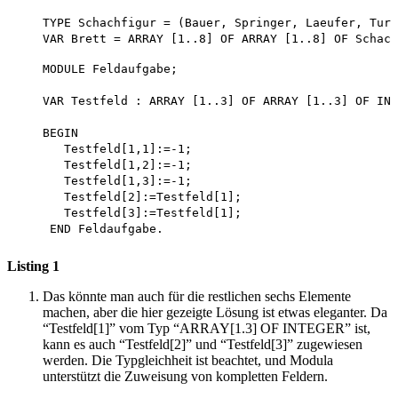
    TYPE Schachfigur = (Bauer, Springer, Laeufer, Turm
    MODULE Feldaufgabe;

    VAR Testfeld : ARRAY [1..3] OF ARRAY [1..3] OF INT
    BEGIN

       Testfeld[1,1]:=-1;

       Testfeld[1,2]:=-1;

       Testfeld[1,3]:=-1;

       Testfeld[2]:=Testfeld[1];

       Testfeld[3]:=Testfeld[1];

Listing 1
Das könnte man auch für die restlichen sechs Elemente
machen, aber die hier gezeigte Lösung ist etwas eleganter. Da
“Testfeld[1]” vom Typ “ARRAY[1.3] OF INTEGER” ist,
kann es auch “Testfeld[2]” und “Testfeld[3]” zugewiesen
werden. Die Typgleichheit ist beachtet, und Modula
unterstützt die Zuweisung von kompletten Feldern.