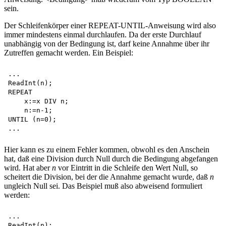
sein.
Der Schleifenkörper einer REPEAT-UNTIL-Anweisung wird also
immer mindestens einmal durchlaufen. Da der erste Durchlauf
unabhängig von der Bedingung ist, darf keine Annahme über ihr
Zutreffen gemacht werden. Ein Beispiel:
...

ReadInt(n);

REPEAT 

    x:=x DIV n; 

    n:=n-1;

UNTIL (n=0);

Hier kann es zu einem Fehler kommen, obwohl es den Anschein
hat, daß eine Division durch Null durch die Bedingung abgefangen
wird. Hat aber
n
vor Eintritt in die Schleife den Wert Null, so
scheitert die Division, bei der die Annahme gemacht wurde, daß
n
ungleich Null sei. Das Beispiel muß also abweisend formuliert
werden:
...

ReadInt(n);
