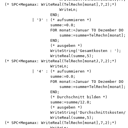
(* SPC+Megamax: WriteReal(TelRechn[monat],7,2);*) 

                        WriteLn;

                    END;

            | '3' : (* aufsummieren *)

                    summe:=0.0;

                    FOR monat:=Januar TO Dezember DO 

                        summe:=summe+TelRechn[monat];

                    END;

                    (* ausgeben *)

                    WriteString('Gesamtkosten : ');

                    WriteReal(summe,5);

(* SPC+Megamax: WriteReal(TelRechn[monatJ,7,2);*) 

                    WriteLn;

            | '4' : (* aufsummieren *)

                    summe:=0.0;

                    FOR monat:=Januar TO Dezember DO 

                        summe:=summe+TelRechn[monat];

                    END;

                    (* Durchschnitt bilden *) 

                    summe:=summe/12.0;

                    (* ausgeben *)

                    WriteString('Durchschnittskosten/M
                    WriteReal(summe,5);

(* SPC+Megamax: WriteReal(TelRechn[monat],7,2);*)

                    WriteLn;
