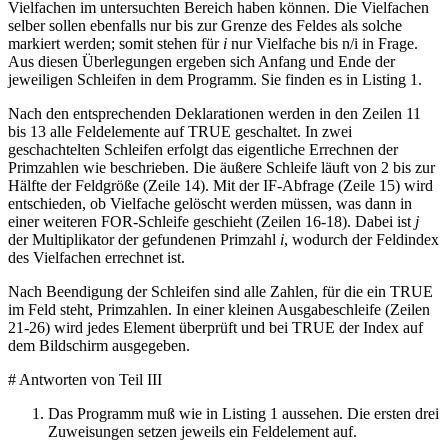
Vielfachen im untersuchten Bereich haben können. Die Vielfachen
selber sollen ebenfalls nur bis zur Grenze des Feldes als solche
markiert werden; somit stehen für
i
nur Vielfache bis n/i in Frage.
Aus diesen Überlegungen ergeben sich Anfang und Ende der
jeweiligen Schleifen in dem Programm. Sie finden es in Listing 1.
Nach den entsprechenden Deklarationen werden in den Zeilen 11
bis 13 alle Feldelemente auf TRUE geschaltet. In zwei
geschachtelten Schleifen erfolgt das eigentliche Errechnen der
Primzahlen wie beschrieben. Die äußere Schleife läuft von 2 bis zur
Hälfte der Feldgröße (Zeile 14). Mit der IF-Abfrage (Zeile 15) wird
entschieden, ob Vielfache gelöscht werden müssen, was dann in
einer weiteren FOR-Schleife geschieht (Zeilen 16-18). Dabei ist
j
der Multiplikator der gefundenen Primzahl
i
, wodurch der Feldindex
des Vielfachen errechnet ist.
Nach Beendigung der Schleifen sind alle Zahlen, für die ein TRUE
im Feld steht, Primzahlen. In einer kleinen Ausgabeschleife (Zeilen
21-26) wird jedes Element überprüft und bei TRUE der Index auf
dem Bildschirm ausgegeben.
# Antworten von Teil III
Das Programm muß wie in Listing 1 aussehen. Die ersten drei
Zuweisungen setzen jeweils ein Feldelement auf.