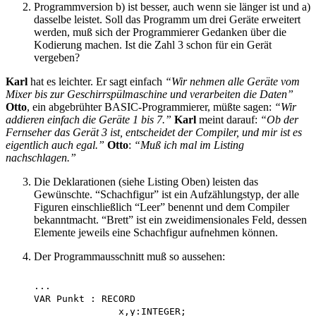
Programmversion b) ist besser, auch wenn sie länger ist und a)
dasselbe leistet. Soll das Programm um drei Geräte erweitert
werden, muß sich der Programmierer Gedanken über die
Kodierung machen. Ist die Zahl 3 schon für ein Gerät
vergeben?
Karl
hat es leichter. Er sagt einfach
“Wir nehmen alle Geräte vom
Mixer bis zur Geschirrspülmaschine und verarbeiten die Daten”
Otto
, ein abgebrühter BASIC-Programmierer, müßte sagen:
“Wir
addieren einfach die Geräte 1 bis 7.”
Karl
meint darauf:
“Ob der
Fernseher das Gerät 3 ist, entscheidet der Compiler, und mir ist es
eigentlich auch egal.”
Otto
:
“Muß ich mal im Listing
nachschlagen.”
Die Deklarationen (siehe Listing Oben) leisten das
Gewünschte. “Schachfigur” ist ein Aufzählungstyp, der alle
Figuren einschließlich “Leer” benennt und dem Compiler
bekanntmacht. “Brett” ist ein zweidimensionales Feld, dessen
Elemente jeweils eine Schachfigur aufnehmen können.
Der Programmausschnitt muß so aussehen:
    ...

    VAR Punkt : RECORD

                   x,y:INTEGER;
