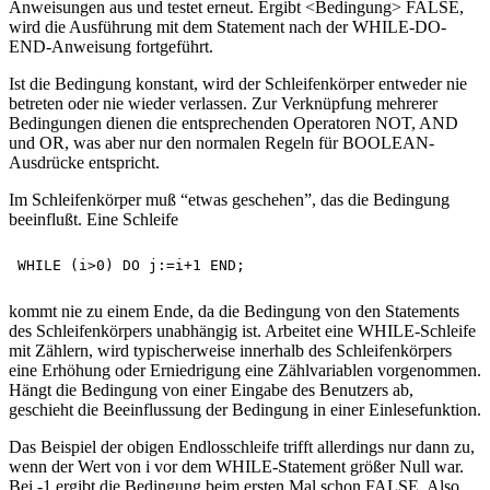
Anweisungen aus und testet erneut. Ergibt <Bedingung> FALSE,
wird die Ausführung mit dem Statement nach der WHILE-DO-
END-Anweisung fortgeführt.
Ist die Bedingung konstant, wird der Schleifenkörper entweder nie
betreten oder nie wieder verlassen. Zur Verknüpfung mehrerer
Bedingungen dienen die entsprechenden Operatoren NOT, AND
und OR, was aber nur den normalen Regeln für BOOLEAN-
Ausdrücke entspricht.
Im Schleifenkörper muß “etwas geschehen”, das die Bedingung
beeinflußt. Eine Schleife
kommt nie zu einem Ende, da die Bedingung von den Statements
des Schleifenkörpers unabhängig ist. Arbeitet eine WHILE-Schleife
mit Zählern, wird typischerweise innerhalb des Schleifenkörpers
eine Erhöhung oder Erniedrigung eine Zählvariablen vorgenommen.
Hängt die Bedingung von einer Eingabe des Benutzers ab,
geschieht die Beeinflussung der Bedingung in einer Einlesefunktion.
Das Beispiel der obigen Endlosschleife trifft allerdings nur dann zu,
wenn der Wert von i vor dem WHILE-Statement größer Null war.
Bei -1 ergibt die Bedingung beim ersten Mal schon FALSE. Also