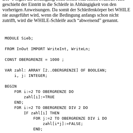
geschieht der Eintritt in die Schleife in Abhängigkeit von den
vorherigen Anweisungen. Da somit der Schleifenkörper bei WHILE
nie ausgeführt wird, wenn die Bedingung anfangs schon nicht
zutrifft, wird die WHILE-Schleife auch “abweisend” genannt.
MODULE Sieb;

FROM InOut IMPORT WriteInt, WriteLn;

CONST OBERGRENZE = 1000 ;

VAR zahl: ARRAY [2..OBERGRENZE] OF BOOLEAN; 

    i, j: INTEGER;

BEGIN

    FOR i:=2 TO OBERGRENZE DO 

        zahl[i]:=TRUE 

    END;

    FOR i:=2 TO OBERGRENZE DIV 2 DO 

        IF zahl[i] THEN

            FOR j:=2 TO OBERGRENZE DIV i DO 

                zahl[i*j]:=FALSE;

            END;
