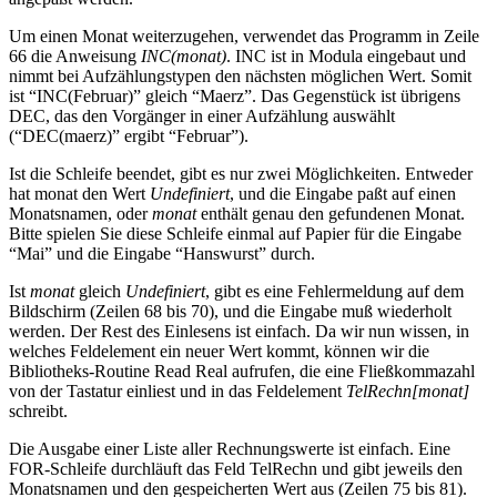
Um einen Monat weiterzugehen, verwendet das Programm in Zeile
66 die Anweisung
INC(monat)
. INC ist in Modula eingebaut und
nimmt bei Aufzählungstypen den nächsten möglichen Wert. Somit
ist “INC(Februar)” gleich “Maerz”. Das Gegenstück ist übrigens
DEC, das den Vorgänger in einer Aufzählung auswählt
(“DEC(maerz)” ergibt “Februar”).
Ist die Schleife beendet, gibt es nur zwei Möglichkeiten. Entweder
hat monat den Wert
Undefiniert
, und die Eingabe paßt auf einen
Monatsnamen, oder
monat
enthält genau den gefundenen Monat.
Bitte spielen Sie diese Schleife einmal auf Papier für die Eingabe
“Mai” und die Eingabe “Hanswurst” durch.
Ist
monat
gleich
Undefiniert
, gibt es eine Fehlermeldung auf dem
Bildschirm (Zeilen 68 bis 70), und die Eingabe muß wiederholt
werden. Der Rest des Einlesens ist einfach. Da wir nun wissen, in
welches Feldelement ein neuer Wert kommt, können wir die
Bibliotheks-Routine Read Real aufrufen, die eine Fließkommazahl
von der Tastatur einliest und in das Feldelement
TelRechn[monat]
schreibt.
Die Ausgabe einer Liste aller Rechnungswerte ist einfach. Eine
FOR-Schleife durchläuft das Feld TelRechn und gibt jeweils den
Monatsnamen und den gespeicherten Wert aus (Zeilen 75 bis 81).