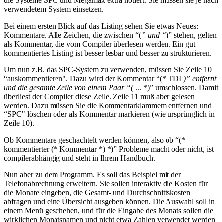
die Systeme SPC und Megamax extra notiert. Sie müssen sie je nach
verwendetem System einsetzen.
Bei einem ersten Blick auf das Listing sehen Sie etwas Neues:
Kommentare. Alle Zeichen, die zwischen “(
” und “
)” stehen, gelten
als Kommentar, die vom Compiler überlesen werden. Ein gut
kommentiertes Listing ist besser lesbar und besser zu strukturieren.
Um nun z.B. das SPC-System zu verwenden, müssen Sie Zeile 10
“auskommentieren". Dazu wird der Kommentar “(* TDI
)” entfernt
und die gesamte Zeile von einem Paar “(
... *)” umschlossen. Damit
überliest der Compiler diese Zeile. Zeile 11 muß aber gelesen
werden. Dazu müssen Sie die Kommentarklammem entfernen und
“SPC" löschen oder als Kommentar markieren (wie ursprünglich in
Zeile 10).
Ob Kommentare geschachtelt werden können, also ob “(*
kommentierter (* Kommentar *) *)” Probleme macht oder nicht, ist
compilerabhängig und steht in Ihrem Handbuch.
Nun aber zu dem Programm. Es soll das Beispiel mit der
Telefonabrechnung erweitern. Sie sollen interaktiv die Kosten für
die Monate eingeben, die Gesamt- und Durchschnittskosten
abfragen und eine Übersicht ausgeben können. Die Auswahl soll in
einem Menü geschehen, und für die Eingabe des Monats sollen die
wirklichen Monatsnamen und nicht etwa Zahlen verwendet werden