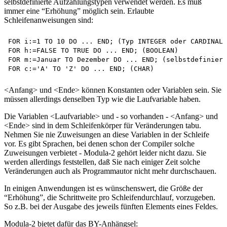
selbstdefinierte Aufzählungstypen verwendet werden. Es muß
immer eine “Erhöhung” möglich sein. Erlaubte
Schleifenanweisungen sind:
FOR i:=1 TO 10 DO ... END; (Typ INTEGER oder CARDINAL)
FOR h:=FALSE TO TRUE DO ... END; (BOOLEAN)

FOR m:=Januar TO Dezember DO ... END; (selbstdefiniert
<Anfang> und <Ende> können Konstanten oder Variablen sein. Sie
müssen allerdings denselben Typ wie die Laufvariable haben.
Die Variablen <Laufvariable> und - so vorhanden - <Anfang> und
<Ende> sind in dem Schleifenkörper für Veränderungen tabu.
Nehmen Sie nie Zuweisungen an diese Variablen in der Schleife
vor. Es gibt Sprachen, bei denen schon der Compiler solche
Zuweisungen verbietet - Modula-2 gehört leider nicht dazu. Sie
werden allerdings feststellen, daß Sie nach einiger Zeit solche
Veränderungen auch als Programmautor nicht mehr durchschauen.
In einigen Anwendungen ist es wünschenswert, die Größe der
“Erhöhung”, die Schrittweite pro Schleifendurchlauf, vorzugeben.
So z.B. bei der Ausgabe des jeweils fünften Elements eines Feldes.
Modula-2 bietet dafür das BY-Anhängsel: