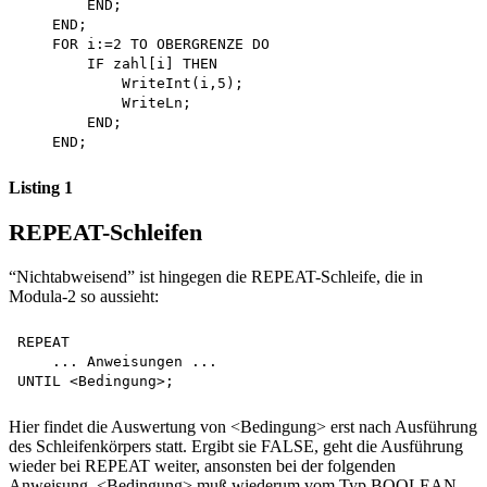
        END;

    END;

    FOR i:=2 TO OBERGRENZE DO 

        IF zahl[i] THEN 

            WriteInt(i,5);

            WriteLn;

        END;

Listing 1
REPEAT-Schleifen
“Nichtabweisend” ist hingegen die REPEAT-Schleife, die in
Modula-2 so aussieht:
REPEAT

    ... Anweisungen ... 

Hier findet die Auswertung von <Bedingung> erst nach Ausführung
des Schleifenkörpers statt. Ergibt sie FALSE, geht die Ausführung
wieder bei REPEAT weiter, ansonsten bei der folgenden
Anweisung. <Bedingung> muß wiederum vom Typ BOOLEAN