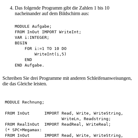
Das folgende Programm gibt die Zahlen 1 bis 10
nacheinander auf dem Bildschirm aus:
    MODULE Aufgabe;

    FROM InOut IMPORT WriteInt;

    VAR i:INTEGER;

    BEGIN

        FOR i:=1 TO 10 DO 

            WriteInt(i,5)

        END

Schreiben Sie drei Programme mit anderen Schleifenanweisungen,
die das Gleiche leisten.
MODULE Rechnung;

FROM InOut      IMPORT Read, Write, WriteString,

                       WriteLn, Readstring;

FROM RealInOut  IMPORT ReadReal, WriteReal;

(* SPC+Megamax:

FROM InOut      IMPORT Read, Write, WriteString,
