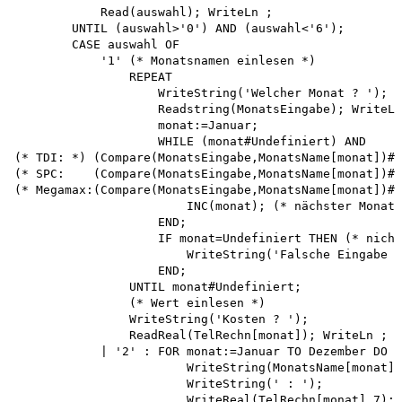
            Read(auswahl); WriteLn ;

        UNTIL (auswahl>'0') AND (auswahl<'6');

        CASE auswahl OF

            '1' (* Monatsnamen einlesen *)

                REPEAT

                    WriteString('Welcher Monat ? '); 

                    Readstring(MonatsEingabe); WriteLn
                    monat:=Januar;

                    WHILE (monat#Undefiniert) AND

(* TDI: *) (Compare(MonatsEingabe,MonatsName[monat])#E
(* SPC:    (Compare(MonatsEingabe,MonatsName[monat])#0
(* Megamax:(Compare(MonatsEingabe,MonatsName[monat])#e
                        INC(monat); (* nächster Monat 
                    END;

                    IF monat=Undefiniert THEN (* nicht
                        WriteString('Falsche Eingabe !
                    END;

                UNTIL monat#Undefiniert;

                (* Wert einlesen *)

                WriteString('Kosten ? ');

                ReadReal(TelRechn[monat]); WriteLn ;

            | '2' : FOR monat:=Januar TO Dezember DO

                        WriteString(MonatsName[monat])
                        WriteString(' : ');

                        WriteReal(TelRechn[monat],7);
