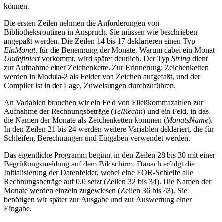
können.
Die ersten Zeilen nehmen die Anforderungen von
Bibliotheksroutinen in Anspruch. Sie müssen wie beschrieben
angepaßt werden. Die Zeilen 14 bis 17 deklarieren einen Typ
EinMonat
, für die Benennung der Monate. Warum dabei ein Monat
Undefiniert
vorkommt, wird später deutlich. Der Typ
String
dient
zur Aufnahme einer Zeichenkette. Zur Erinnerung: Zeichenketten
werden in Modula-2 als Felder von Zeichen aufgefaßt, und der
Compiler ist in der Lage, Zuweisungen durchzuführen.
An Variablen brauchen wir ein Feld von Fließkommazahlen zur
Aufnahme der Rechnungsbeträge (
TelRechn
) und ein Feld, in das
die Namen der Monate als Zeichenketten kommen (
MonatsName
).
In den Zeilen 21 bis 24 werden weitere Variablen deklariert, die für
Schleifen, Berechnungen und Eingaben verwendet werden.
Das eigentliche Programm beginnt in den Zeilen 28 bis 30 mit einer
Begrüßungsmeldung auf dem Bildschirm. Danach erfolgt die
Initialisierung der Datenfelder, wobei eine FOR-Schleife alle
Rechnungsbeträge auf 0.0 setzt (Zeilen 32 bis 34). Die Namen der
Monate werden einzeln zugewiesen (Zeilen 36 bis 43). Sie
benötigen wir später zur Ausgabe und zur Auswertung einer
Eingabe.