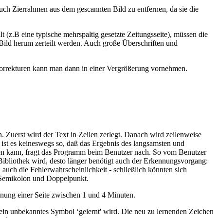
uch Zierrahmen aus dem gescannten Bild zu entfernen, da sie die
lt (z.B eine typische mehrspaltig gesetzte Zeitungsseite), müssen die
Bild herum zerteilt werden. Auch große Überschriften und
Korrekturen kann man dann in einer Vergrößerung vornehmen.
. Zuerst wird der Text in Zeilen zerlegt. Danach wird zeilenweise
 ist es keineswegs so, daß das Ergebnis des langsamsten und
en kann, fragt das Programm beim Benutzer nach. So vom Benutzer
 Bibliothek wird, desto länger benötigt auch der Erkennungsvorgang:
auch die Fehlerwahrscheinlichkeit - schließlich könnten sich
r Semikolon und Doppelpunkt.
nung einer Seite zwischen 1 und 4 Minuten.
 ein unbekanntes Symbol ‘gelernt' wird. Die neu zu lernenden Zeichen