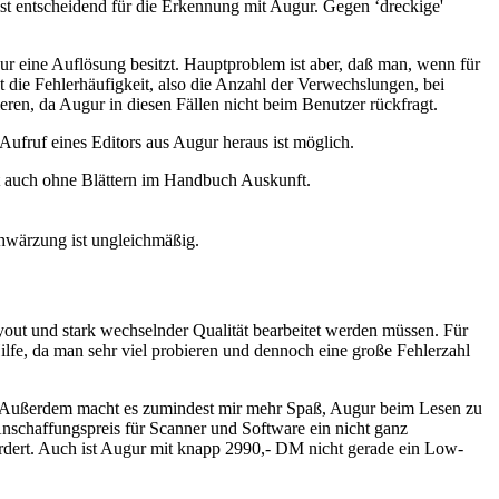
st entscheidend für die Erkennung mit Augur. Gegen ‘dreckige'
ur eine Auflösung besitzt. Hauptproblem ist aber, daß man, wenn für
igt die Fehlerhäufigkeit, also die Anzahl der Verwechslungen, bei
ren, da Augur in diesen Fällen nicht beim Benutzer rückfragt.
Aufruf eines Editors aus Augur heraus ist möglich.
bt auch ohne Blättern im Handbuch Auskunft.
Schwärzung ist ungleichmäßig.
yout und stark wechselnder Qualität bearbeitet werden müssen. Für
Hilfe, da man sehr viel probieren und dennoch eine große Fehlerzahl
 ab. Außerdem macht es zumindest mir mehr Spaß, Augur beim Lesen zu
r Anschaffungspreis für Scanner und Software ein nicht ganz
ordert. Auch ist Augur mit knapp 2990,- DM nicht gerade ein Low-