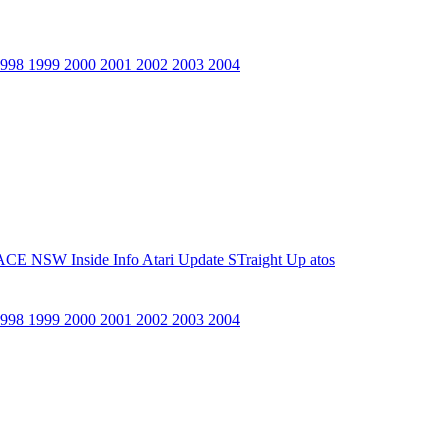
1998
1999
2000
2001
2002
2003
2004
ACE NSW Inside Info
Atari Update
STraight Up
atos
1998
1999
2000
2001
2002
2003
2004