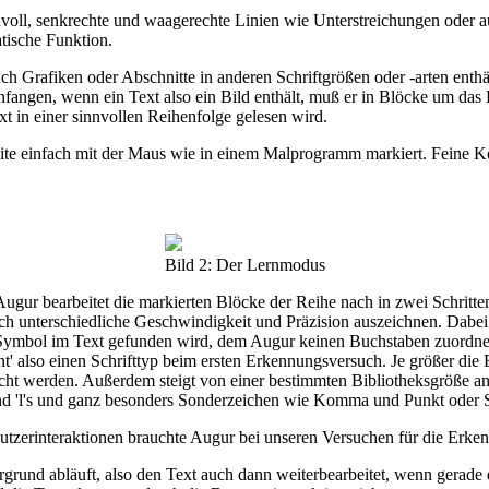
nvoll, senkrechte und waagerechte Linien wie Unterstreichungen oder a
tische Funktion.
 auch Grafiken oder Abschnitte in anderen Schriftgrößen oder -arten enthä
fangen, wenn ein Text also ein Bild enthält, muß er in Blöcke um das 
xt in einer sinnvollen Reihenfolge gelesen wird.
eite einfach mit der Maus wie in einem Malprogramm markiert. Feine 
Bild 2: Der Lernmodus
gur bearbeitet die markierten Blöcke der Reihe nach in zwei Schritten
rch unterschiedliche Geschwindigkeit und Präzision auszeichnen. Dabei
 Symbol im Text gefunden wird, dem Augur keinen Buchstaben zuordn
nt' also einen Schrifttyp beim ersten Erkennungsversuch. Je größer die
cht werden. Außerdem steigt von einer bestimmten Bibliotheksgröße an 
s und 'l's und ganz besonders Sonderzeichen wie Komma und Punkt ode
tzerinteraktionen brauchte Augur bei unseren Versuchen für die Erken
rgrund abläuft, also den Text auch dann weiterbearbeitet, wenn gerade