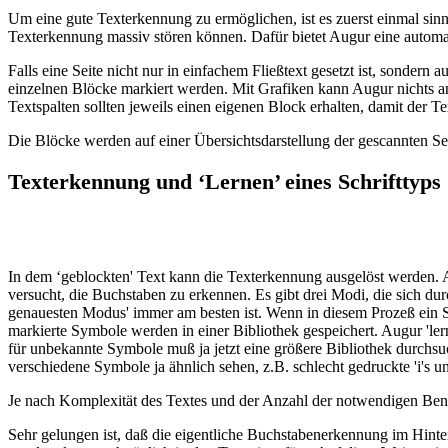
Um eine gute Texterkennung zu ermöglichen, ist es zuerst einmal sin
Texterkennung massiv stören können. Dafür bietet Augur eine automa
Falls eine Seite nicht nur in einfachem Fließtext gesetzt ist, sondern
einzelnen Blöcke markiert werden. Mit Grafiken kann Augur nichts an
Textspalten sollten jeweils einen eigenen Block erhalten, damit der Te
Die Blöcke werden auf einer Übersichtsdarstellung der gescannten S
Texterkennung und ‘Lernen’ eines Schrifttyps
In dem ‘geblockten' Text kann die Texterkennung ausgelöst werden. Au
versucht, die Buchstaben zu erkennen. Es gibt drei Modi, die sich du
genauesten Modus' immer am besten ist. Wenn in diesem Prozeß ein
markierte Symbole werden in einer Bibliothek gespeichert. Augur 'ler
für unbekannte Symbole muß ja jetzt eine größere Bibliothek durchsu
verschiedene Symbole ja ähnlich sehen, z.B. schlecht gedruckte 'i'
Je nach Komplexität des Textes und der Anzahl der notwendigen Benu
Sehr gelungen ist, daß die eigentliche Buchstabenerkennung im Hinte