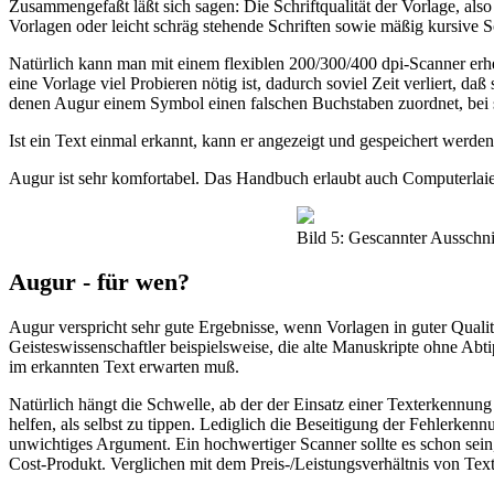
Zusammengefaßt läßt sich sagen: Die Schriftqualität der Vorlage, al
Vorlagen oder leicht schräg stehende Schriften sowie mäßig kursive Sch
Natürlich kann man mit einem flexiblen 200/300/400 dpi-Scanner erhe
eine Vorlage viel Probieren nötig ist, dadurch soviel Zeit verliert, da
denen Augur einem Symbol einen falschen Buchstaben zuordnet, bei sch
Ist ein Text einmal erkannt, kann er angezeigt und gespeichert werd
Augur ist sehr komfortabel. Das Handbuch erlaubt auch Computerlaie
Bild 5: Gescannter Ausschnit
Augur - für wen?
Augur verspricht sehr gute Ergebnisse, wenn Vorlagen in guter Quali
Geisteswissenschaftler beispielsweise, die alte Manuskripte ohne Abti
im erkannten Text erwarten muß.
Natürlich hängt die Schwelle, ab der der Einsatz einer Texterkennun
helfen, als selbst zu tippen. Lediglich die Beseitigung der Fehlerkenn
unwichtiges Argument. Ein hochwertiger Scanner sollte es schon sein
Cost-Produkt. Verglichen mit dem Preis-/Leistungsverhältnis von Tex