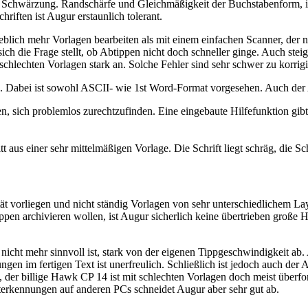
so Schwärzung. Randschärfe und Gleichmäßigkeit der Buchstabenform, i
riften ist Augur erstaunlich tolerant.
blich mehr Vorlagen bearbeiten als mit einem einfachen Scanner, der n
ß sich die Frage stellt, ob Abtippen nicht doch schneller ginge. Auch ste
lechten Vorlagen stark an. Solche Fehler sind sehr schwer zu korrigie
en. Dabei ist sowohl ASCII- wie 1st Word-Format vorgesehen. Auch der 
n, sich problemlos zurechtzufinden. Eine eingebaute Hilfefunktion gi
t aus einer sehr mittelmäßigen Vorlage. Die Schrift liegt schräg, die 
tät vorliegen und nicht ständig Vorlagen von sehr unterschiedlichem La
ppen archivieren wollen, ist Augur sicherlich keine übertrieben große 
g nicht mehr sinnvoll ist, stark von der eigenen Tippgeschwindigkeit
ungen im fertigen Text ist unerfreulich. Schließlich ist jedoch auch de
, der billige Hawk CP 14 ist mit schlechten Vorlagen doch meist überf
terkennungen auf anderen PCs schneidet Augur aber sehr gut ab.