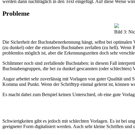
werden dann nachträglich in den Text eingefügt. Auf diese Weise wir
Probleme
Bild 3: Ni
Die Sicherheit der Buchstabenerkennung hängt, selbst bei optimalen 
(zu dunkel) oder die einzelnen Buchstaben zerfallen (zu hell). Wen
problemlos möglich ist, aber die Erkennungszeiten doch sehr verschle
Schlimmer noch sind zerfallende Buchstaben: in diesem Fall interpr
Buchstabengruppen, die bei zu dunkel gescannten (oder schlechten) Vo
Augur arbeitet sehr zuverlässig mit Vorlagen von guter Qualität und S
Komma und Punkt. Wenn der Schrifttyp einmal gelernt ist, können wei
Es macht dabei zum Beispiel keinen Unterschied, ob eine gute Vorlage 
Schwierigkeiten gibt es jedoch mit schlechten Vorlagen. Es ist bei u
geeigneter Form digitalisiert werden. Auch sehr kleine Schriften und 