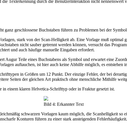
d die Texterkennung durch die Benutzerinteraktion nicht nennenswert 
cht ganz geschlossene Buchstaben führen zu Problemen bei der Symbo
Vorlagen, stark von der Scan-Helligkeit ab. Eine Vorlage muß optimal 
n Buchstaben nicht sauber getrennt werden können, versucht das Prog
chtert und auch häufige manuelle Eingaben erfordert.
etiert Augur Teile eines Buchstabens als Symbol und erwartet eine Zu
rlagen auftauchen, ist hier auch keine Abhilfe möglich, es entstehen 
chrifttypen in Größen um 12 Punkt. Der einzige Fehler, der bei derarti
tere Seiten der gleichen Art praktisch ohne menschliche Mithilfe weit
in einem klaren Helvetica-Schrifttyp oder in Fraktur gesetzt ist.
Bild 4: Erkannter Text
ngleichmäßig schwarzen Vorlagen kaum möglich, die Scanhelligkeit so e
unscharfe Konturen führen zu einer stark ansteigenden Fehlerhäufigkeit