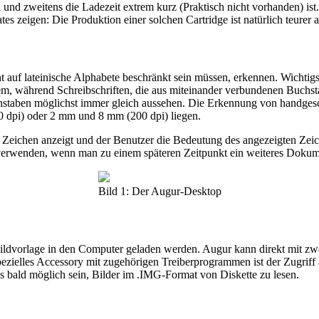
 und zweitens die Ladezeit extrem kurz (Praktisch nicht vorhanden) ist
s zeigen: Die Produktion einer solchen Cartridge ist natürlich teurer 
ht auf lateinische Alphabete beschränkt sein müssen, erkennen. Wichtig
oblem, während Schreibschriften, die aus miteinander verbundenen Buchs
hstaben möglichst immer gleich aussehen. Die Erkennung von handgesch
 dpi) oder 2 mm und 8 mm (200 dpi) liegen.
in Zeichen anzeigt und der Benutzer die Bedeutung des angezeigten Zei
verwenden, wenn man zu einem späteren Zeitpunkt ein weiteres Dokume
Bild 1: Der Augur-Desktop
Bildvorlage in den Computer geladen werden. Augur kann direkt mit z
zielles Accessory mit zugehörigen Treiberprogrammen ist der Zugriff
s bald möglich sein, Bilder im .IMG-Format von Diskette zu lesen.