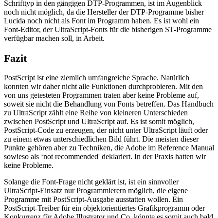
Schrifttyp in den gängigen DTP-Programmen, ist im Augenblick
noch nicht möglich, da die Hersteller der DTP-Programme bisher
Lucida noch nicht als Font im Programm haben. Es ist wohl ein
Font-Editor, der UltraScript-Fonts für die bisherigen ST-Programme
verfügbar machen soll, in Arbeit.
Fazit
PostScript ist eine ziemlich umfangreiche Sprache. Natürlich
konnten wir daher nicht alle Funktionen durchprobieren. Mit den
von uns getesteten Programmen traten aber keine Probleme auf,
soweit sie nicht die Behandlung von Fonts betreffen. Das Handbuch
zu UltraScript zählt eine Reihe von kleineren Unterschieden
zwischen PostScript und UltraScript auf. Es ist somit möglich,
PostScript-Code zu erzeugen, der nicht unter UltraScript läuft oder
zu einem etwas unterschiedlichen Bild führt. Die meisten dieser
Punkte gehören aber zu Techniken, die Adobe im Reference Manual
sowieso als ‘not recommended' deklariert. In der Praxis hatten wir
keine Probleme.
Solange die Font-Frage nicht geklärt ist, ist ein sinnvoller
UltraScript-Einsatz nur Programmierern möglich, die eigene
Programme mit PostScript-Ausgabe ausstatten wollen. Ein
PostScript-Treiber für ein objektorientiertes Grafikprogramm oder
Konkurrenz für Adobe Illustrator und Co. könnte es somit auch bald