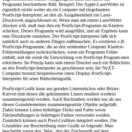
Programm beschriebene Bild. Beispiel: Der Apple-LaserWriter ist
eigentlich nichts weiter als ein Computer mit eingebautem
PostScript-Interpreter, an den als Ausgabeeinheit ein Laser-
Druckwerk angeschlossen ist. Wenn man mit einem LaserWriter
drucken will, muß man ihm ein PostScript-Programm im Klartext
schicken. Dieses Programm wird ausgeführt, und als Ergebnis kann
eine Druckseite entstehen. Der PostScript-Interpreter läßt sich
natürlich auch zu anderen Dingen mißbrauchen. Es existieren z.B.
PostScript-Programme, die an den sendenden Computer Klartext-
Fehlermeldungen zurückschicken, wenn ein Programm Fehler
enthält, und die somit die Entwicklung von PostScript-Program-men
erleichtern. Im Prinzip kann statt einem Drucker auch ein Bildschirm
an den PostScript-Interpreter an geschlossen sein; der NeXT-
Computer benutzt beispielsweise einen Display-PostScript-
Interpreter für seine Bildschirmgrafik.
PostScript-Grafik kann aus geraden Linienstücken oder Bézier-
Kurven (mit denen alle gekrümmten Linien emuliert werden)
zusammengesetzt werden. Auch Buchstaben werden nur als aus
diesen Grundelementen zusammengesetzte Objekte aufgefaßt.
Dabei können Linien beliebiger Dicke und Farbe sowie
Flächenfüllungen in beliebigen Farben verwendet werden.
Zusätzlich können auch Pixel-Grafiken integriert werden. Die
Grundidee zur Beschreibung einer Grafik ist folgende: Man
beschreibt zuerst den ‘Weg', den der Zeichenstift auf dem