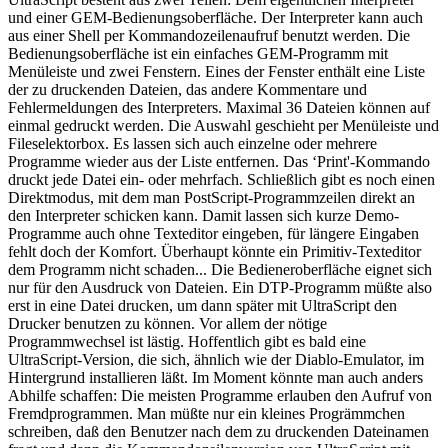
und einer GEM-Bedienungsoberfläche. Der Interpreter kann auch
aus einer Shell per Kommandozeilenaufruf benutzt werden. Die
Bedienungsoberfläche ist ein einfaches GEM-Programm mit
Menüleiste und zwei Fenstern. Eines der Fenster enthält eine Liste
der zu druckenden Dateien, das andere Kommentare und
Fehlermeldungen des Interpreters. Maximal 36 Dateien können auf
einmal gedruckt werden. Die Auswahl geschieht per Menüleiste und
Fileselektorbox. Es lassen sich auch einzelne oder mehrere
Programme wieder aus der Liste entfernen. Das ‘Print'-Kommando
druckt jede Datei ein- oder mehrfach. Schließlich gibt es noch einen
Direktmodus, mit dem man PostScript-Programmzeilen direkt an
den Interpreter schicken kann. Damit lassen sich kurze Demo-
Programme auch ohne Texteditor eingeben, für längere Eingaben
fehlt doch der Komfort. Überhaupt könnte ein Primitiv-Texteditor
dem Programm nicht schaden... Die Bedieneroberfläche eignet sich
nur für den Ausdruck von Dateien. Ein DTP-Programm müßte also
erst in eine Datei drucken, um dann später mit UltraScript den
Drucker benutzen zu können. Vor allem der nötige
Programmwechsel ist lästig. Hoffentlich gibt es bald eine
UltraScript-Version, die sich, ähnlich wie der Diablo-Emulator, im
Hintergrund installieren läßt. Im Moment könnte man auch anders
Abhilfe schaffen: Die meisten Programme erlauben den Aufruf von
Fremdprogrammen. Man müßte nur ein kleines Progrämmchen
schreiben, daß den Benutzer nach dem zu druckenden Dateinamen