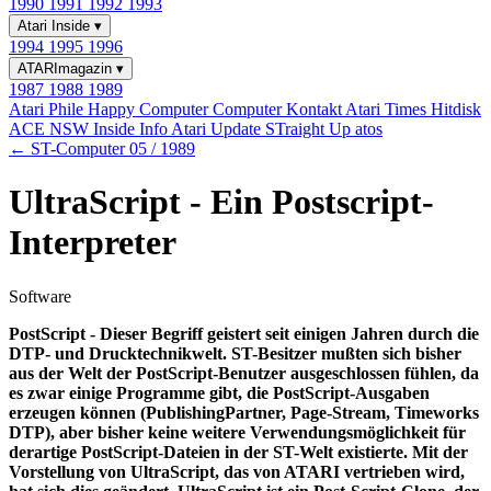
1990
1991
1992
1993
Atari Inside
▾
1994
1995
1996
ATARImagazin
▾
1987
1988
1989
Atari Phile
Happy Computer
Computer Kontakt
Atari Times
Hitdisk
ACE NSW Inside Info
Atari Update
STraight Up
atos
← ST-Computer 05 / 1989
UltraScript - Ein Postscript-
Interpreter
Software
PostScript - Dieser Begriff geistert seit einigen Jahren durch die
DTP- und Drucktechnikwelt. ST-Besitzer mußten sich bisher
aus der Welt der PostScript-Benutzer ausgeschlossen fühlen, da
es zwar einige Programme gibt, die PostScript-Ausgaben
erzeugen können (PublishingPartner, Page-Stream, Timeworks
DTP), aber bisher keine weitere Verwendungsmöglichkeit für
derartige PostScript-Dateien in der ST-Welt existierte. Mit der
Vorstellung von UltraScript, das von ATARI vertrieben wird,