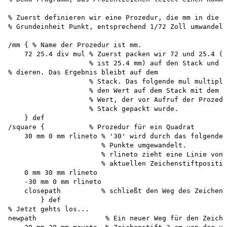
% Zuerst definieren wir eine Prozedur, die mm in die P
% Grundeinheit Punkt, entsprechend 1/72 Zoll umwandelt
/mm { % Name der Prozedur ist mm. 

    72 25.4 div mul % Zuerst packen wir 72 und 25.4 (e
                    % ist 25.4 mm) auf den Stack und d
% dieren. Das Ergebnis bleibt auf dem 

                    % Stack. Das folgende mul multipli
                    % den Wert auf dem Stack mit dem l
                    % Wert, der vor Aufruf der Prozedu
                    % Stack gepackt wurde. 

    } def 

/square {           % Prozedur für ein Quadrat 

    30 mm 0 mm rlineto % '30' wird durch das folgende 
                       % Punkte umgewandelt. 

                       % rlineto zieht eine Linie von 
                       % aktuellen Zeichenstiftpositio
    0 mm 30 mm rlineto 

    -30 mm 0 mm rlineto 

    closepath          % schließt den Weg des Zeichens
        } def 

% Jetzt gehts los... 

newpath                 % Ein neuer Weg für den Zeiche