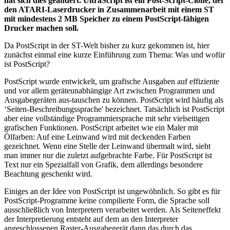
hat sich dies geändert. UltraScript ist ein Post-Script-Clone, der
den ATARI-Laserdrucker in Zusammenarbeit mit einem ST
mit mindestens 2 MB Speicher zu einem PostScript-fähigen
Drucker machen soll.
Da PostScript in der ST-Welt bisher zu kurz gekommen ist, hier
zunächst einmal eine kurze Einführung zum Thema: Was und wofür
ist PostScript?
PostScript wurde entwickelt, um grafische Ausgaben auf effiziente
und vor allem geräteunabhängige Art zwischen Programmen und
Ausgabegeräten aus-tauschen zu können. PostScript wird häufig als
‘Seiten-Beschreibungssprache' bezeichnet. Tatsächlich ist PostScript
aber eine vollständige Programmiersprache mit sehr vielseitigen
grafischen Funktionen. PostScript arbeitet wie ein Maler mit
Ölfarben: Auf eine Leinwand wird mit deckenden Farben
gezeichnet. Wenn eine Stelle der Leinwand übermalt wird, sieht
man immer nur die zuletzt aufgebrachte Farbe. Für PostScript ist
Text nur ein Spezialfall von Grafik, dem allerdings besondere
Beachtung geschenkt wird.
Einiges an der Idee von PostScript ist ungewöhnlich. So gibt es für
PostScript-Programme keine compilierte Form, die Sprache soll
ausschließlich von Interpretern verarbeitet werden. Als Seiteneffekt
der Interpretierung entsteht auf dem an den Interpreter
angeschlossenen Raster-Ausgabegerät dann das durch das