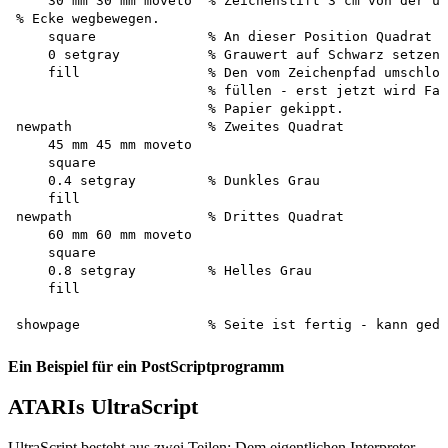
    30 mm 30 mm moveto  % Zeichenstift 3 cm von der un
% Ecke wegbewegen. 

    square              % An dieser Position Quadrat z
    0 setgray           % Grauwert auf Schwarz setzen.
    fill                % Den vom Zeichenpfad umschlos
                        % füllen - erst jetzt wird Far
                        % Papier gekippt. 

newpath                 % Zweites Quadrat 

    45 mm 45 mm moveto 

    square 

    0.4 setgray         % Dunkles Grau 

    fill 

newpath                 % Drittes Quadrat 

    60 mm 60 mm moveto 

    square 

    0.8 setgray         % Helles Grau 

    fill 

Ein Beispiel für ein PostScriptprogramm
ATARIs UltraScript
UltraScript besteht aus zwei Teilen: Dem eigentlichen Interpreter