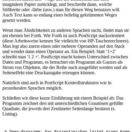
imaginären Papier zurücklegt, und beschreibt dann, welche
Stiftbreite oder -färbe (usw.) man für diesen Weg benutzen will.
Auch Text kann so entlang eines beliebig gekrümmten Weges
gesetzt werden.
Wenn man Ähnlichkeiten zu anderen Sprachen sucht, findet man sie
am ehesten bei Forth. Wie Forth ist auch PostScript stackorientiert
(diese Arbeitsweise kennen Sie vielleicht von HP-Taschenrechnern).
Man legt also zuerst einen oder mehrere Operanden auf den Stack
und wendet dann einen Operator an. Ein Beispiel: Statt ‘1+2'
schreibt man '1 2 +'. PostScript macht keinen Unterschied zwischen
Daten und Programm, es betrachtet ein Programm als Ganzes als
Strom von Objekten, die der Reihe nach ausgeführt werden und als
Seiteneffekt eine Druckausgabe erzeugen können.
Natürlich sind auch in PostScript Kontrollstrukturen wie in
prozeduralen Sprachen möglich.
Schließen wir diese kurze Einführung mit einem Beispiel ab: Das
Programm zeichnet drei mit unterschiedlichen Grautönen gefüllte
Quadrate, die jeweils drei Zentimeter Seitenlange besitzen (s.
Listing).
% Demo-Programm; Das Prozentzeichen leitet einen Komme