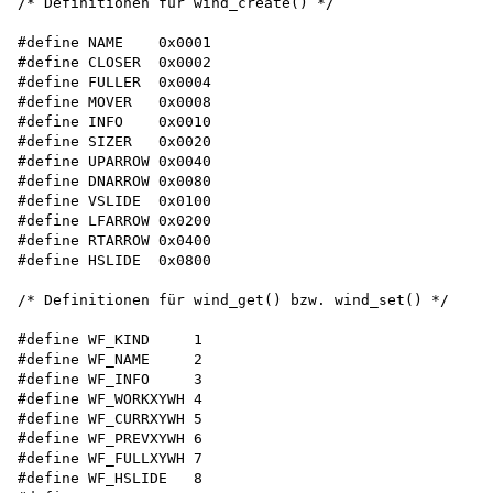
/* Definitionen für wind_create() */

#define NAME    0x0001 

#define CLOSER  0x0002 

#define FULLER  0x0004 

#define MOVER   0x0008 

#define INFO    0x0010 

#define SIZER   0x0020 

#define UPARROW 0x0040 

#define DNARROW 0x0080 

#define VSLIDE  0x0100 

#define LFARROW 0x0200 

#define RTARROW 0x0400 

#define HSLIDE  0x0800

/* Definitionen für wind_get() bzw. wind_set() */

#define WF_KIND     1

#define WF_NAME     2

#define WF_INFO     3

#define WF_WORKXYWH 4 

#define WF_CURRXYWH 5 

#define WF_PREVXYWH 6 

#define WF_FULLXYWH 7 

#define WF_HSLIDE   8
