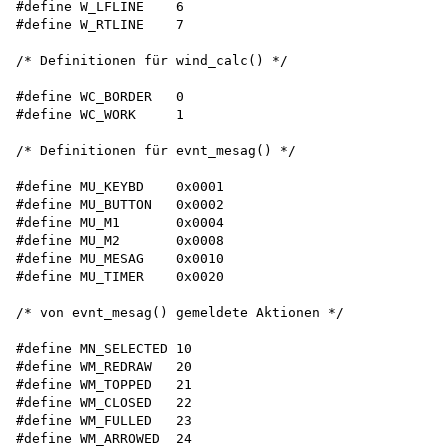
#define W_LFLINE    6

#define W_RTLINE    7

/* Definitionen für wind_calc() */

#define WC_BORDER   0 

#define WC_WORK     1

/* Definitionen für evnt_mesag() */

#define MU_KEYBD    0x0001 

#define MU_BUTTON   0x0002 

#define MU_M1       0x0004

#define MU_M2       0x0008

#define MU_MESAG    0x0010 

#define MU_TIMER    0x0020

/* von evnt_mesag() gemeldete Aktionen */

#define MN_SELECTED 10 

#define WM_REDRAW   20 

#define WM_TOPPED   21 

#define WM_CLOSED   22 

#define WM_FULLED   23 

#define WM_ARROWED  24 
