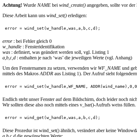
Achtung!
Wurde
NAME
bei
wind_create()
angegeben, sollte vor der
Diese Arbeit kann uns
wind_set()
erledigen:
error
: bei Fehler gleich 0
w_handle
: Fensteridentifikation
was
: definiert, was geändert werden soll, vgl. Listing 1
a,b,c,d
: enthalten je nach ‘was’ die jeweiligen Werte (vgl. Anhang)
Um den Fensternamen zu setzen, verwenden wir
WF_NAME
und geb
mittels des Makros
ADDR
aus Listing 1). Der Aufruf sieht folgender
Endlich steht unser Fenster auf dem Bildschirm, doch leider noch nic
Wir sollten diese also noch mittels eines v_bar()-Aufrufs weiss fülle
Diese Prozedur ist wind_set() ähnlich, verändert aber keine Windowda
a,b,c,d
die gewünschten Werte: