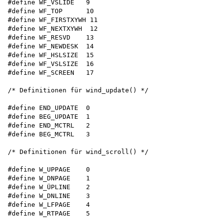
#define WF_VSLIDE   9

#define WF_TOP      10

#define WF_FIRSTXYWH 11 

#define WF_NEXTXYWH  12 

#define WF_RESVD    13

#define WF_NEWDESK  14 

#define WF_HSLSIZE  15 

#define WF_VSLSIZE  16 

#define WF_SCREEN   17

/* Definitionen für wind_update() */

#define END_UPDATE  0 

#define BEG_UPDATE  1 

#define END_MCTRL   2 

#define BEG_MCTRL   3

/* Definitionen für wind_scroll() */

#define W_UPPAGE    0

#define W_DNPAGE    1

#define W_ÜPLINE    2

#define W_DNLINE    3

#define W_LFPAGE    4

#define W_RTPAGE    5
