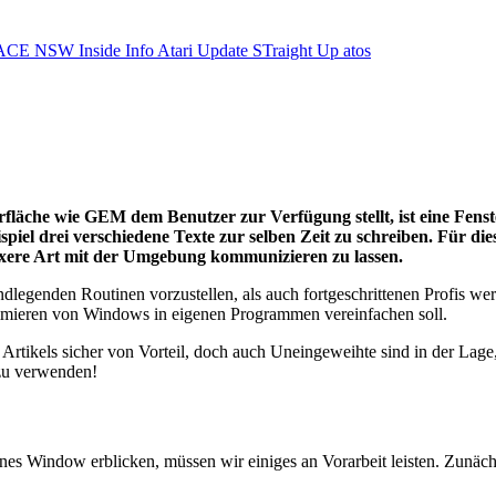
ACE NSW Inside Info
Atari Update
STraight Up
atos
rfläche wie GEM dem Benutzer zur Verfügung stellt, ist eine Fens
piel drei verschiedene Texte zur selben Zeit zu schreiben. Für di
exere Art mit der Umgebung kommunizieren zu lassen.
dlegenden Routinen vorzustellen, als auch fortgeschrittenen Profis wert
mmieren von Windows in eigenen Programmen vereinfachen soll.
Artikels sicher von Vorteil, doch auch Uneingeweihte sind in der Lage
zu verwenden!
 Window erblicken, müssen wir einiges an Vorarbeit leisten. Zunächst