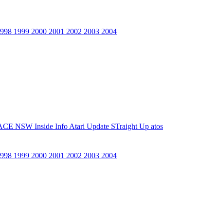
1998
1999
2000
2001
2002
2003
2004
ACE NSW Inside Info
Atari Update
STraight Up
atos
1998
1999
2000
2001
2002
2003
2004