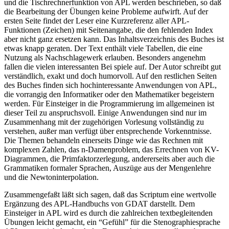
und die Tischrechnerfunktion von APL werden beschrieben, so daß
die Bearbeitung der Übungen keine Probleme aufwirft. Auf der
ersten Seite findet der Leser eine Kurzreferenz aller APL-
Funktionen (Zeichen) mit Seitenangabe, die den fehlenden Index
aber nicht ganz ersetzen kann. Das Inhaltsverzeichnis des Buches ist
etwas knapp geraten. Der Text enthält viele Tabellen, die eine
Nutzung als Nachschlagewerk erlauben. Besonders angenehm
fallen die vielen interessanten Bei spiele auf. Der Autor schreibt gut
verständlich, exakt und doch humorvoll. Auf den restlichen Seiten
des Buches finden sich hochinteressante Anwendungen von APL,
die vorrangig den Informatiker oder den Mathematiker begeistern
werden. Für Einsteiger in die Programmierung im allgemeinen ist
dieser Teil zu anspruchsvoll. Einige Anwendungen sind nur im
Zusammenhang mit der zugehörigen Vorlesung vollständig zu
verstehen, außer man verfügt über entsprechende Vorkenntnisse.
Die Themen behandeln einerseits Dinge wie das Rechnen mit
komplexen Zahlen, das n-Damenproblem, das Errechnen von KV-
Diagrammen, die Primfaktorzerlegung, andererseits aber auch die
Grammatiken formaler Sprachen, Auszüge aus der Mengenlehre
und die Newtoninterpolation.
Zusammengefaßt läßt sich sagen, daß das Scriptum eine wertvolle
Ergänzung des APL-Handbuchs von GDAT darstellt. Dem
Einsteiger in APL wird es durch die zahlreichen textbegleitenden
Übungen leicht gemacht, ein “Gefühl” für die Stenographiesprache