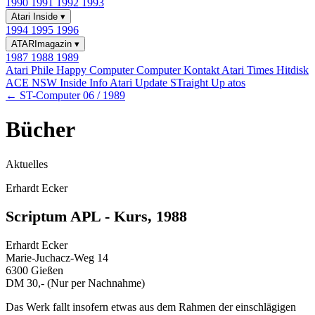
1990
1991
1992
1993
Atari Inside
▾
1994
1995
1996
ATARImagazin
▾
1987
1988
1989
Atari Phile
Happy Computer
Computer Kontakt
Atari Times
Hitdisk
ACE NSW Inside Info
Atari Update
STraight Up
atos
← ST-Computer 06 / 1989
Bücher
Aktuelles
Erhardt Ecker
Scriptum APL - Kurs, 1988
Erhardt Ecker
Marie-Juchacz-Weg 14
6300 Gießen
DM 30,- (Nur per Nachnahme)
Das Werk fallt insofern etwas aus dem Rahmen der einschlägigen