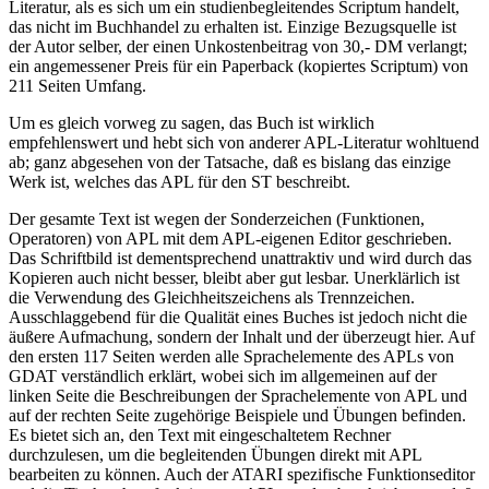
Literatur, als es sich um ein studienbegleitendes Scriptum handelt,
das nicht im Buchhandel zu erhalten ist. Einzige Bezugsquelle ist
der Autor selber, der einen Unkostenbeitrag von 30,- DM verlangt;
ein angemessener Preis für ein Paperback (kopiertes Scriptum) von
211 Seiten Umfang.
Um es gleich vorweg zu sagen, das Buch ist wirklich
empfehlenswert und hebt sich von anderer APL-Literatur wohltuend
ab; ganz abgesehen von der Tatsache, daß es bislang das einzige
Werk ist, welches das APL für den ST beschreibt.
Der gesamte Text ist wegen der Sonderzeichen (Funktionen,
Operatoren) von APL mit dem APL-eigenen Editor geschrieben.
Das Schriftbild ist dementsprechend unattraktiv und wird durch das
Kopieren auch nicht besser, bleibt aber gut lesbar. Unerklärlich ist
die Verwendung des Gleichheitszeichens als Trennzeichen.
Ausschlaggebend für die Qualität eines Buches ist jedoch nicht die
äußere Aufmachung, sondern der Inhalt und der überzeugt hier. Auf
den ersten 117 Seiten werden alle Sprachelemente des APLs von
GDAT verständlich erklärt, wobei sich im allgemeinen auf der
linken Seite die Beschreibungen der Sprachelemente von APL und
auf der rechten Seite zugehörige Beispiele und Übungen befinden.
Es bietet sich an, den Text mit eingeschaltetem Rechner
durchzulesen, um die begleitenden Übungen direkt mit APL
bearbeiten zu können. Auch der ATARI spezifische Funktionseditor