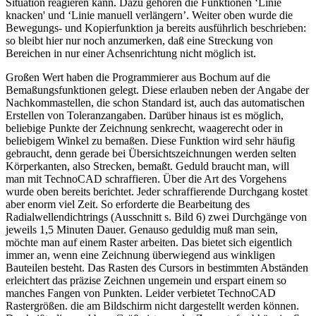
Situation reagieren kann. Dazu gehören die Funktionen ‘Linie
knacken' und ‘Linie manuell verlängern’. Weiter oben wurde die
Bewegungs- und Kopierfunktion ja bereits ausführlich beschrieben:
so bleibt hier nur noch anzumerken, daß eine Streckung von
Bereichen in nur einer Achsenrichtung nicht möglich ist.
Großen Wert haben die Programmierer aus Bochum auf die
Bemaßungsfunktionen gelegt. Diese erlauben neben der Angabe der
Nachkommastellen, die schon Standard ist, auch das automatischen
Erstellen von Toleranzangaben. Darüber hinaus ist es möglich,
beliebige Punkte der Zeichnung senkrecht, waagerecht oder in
beliebigem Winkel zu bemaßen. Diese Funktion wird sehr häufig
gebraucht, denn gerade bei Übersichtszeichnungen werden selten
Körperkanten, also Strecken, bemaßt. Geduld braucht man, will
man mit TechnoCAD schraffieren. Über die Art des Vorgehens
wurde oben bereits berichtet. Jeder schraffierende Durchgang kostet
aber enorm viel Zeit. So erforderte die Bearbeitung des
Radialwellendichtrings (Ausschnitt s. Bild 6) zwei Durchgänge von
jeweils 1,5 Minuten Dauer. Genauso geduldig muß man sein,
möchte man auf einem Raster arbeiten. Das bietet sich eigentlich
immer an, wenn eine Zeichnung überwiegend aus winkligen
Bauteilen besteht. Das Rasten des Cursors in bestimmten Abständen
erleichtert das präzise Zeichnen ungemein und erspart einem so
manches Fangen von Punkten. Leider verbietet TechnoCAD
Rastergrößen. die am Bildschirm nicht dargestellt werden können.