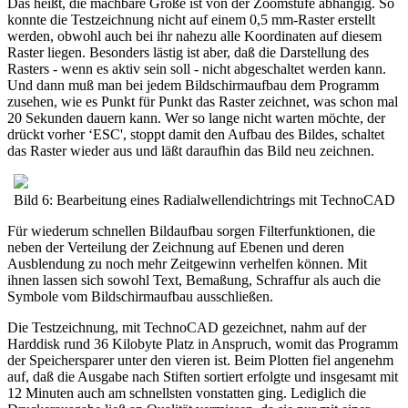
Das heißt, die machbare Größe ist von der Zoomstufe abhängig. So
konnte die Testzeichnung nicht auf einem 0,5 mm-Raster erstellt
werden, obwohl auch bei ihr nahezu alle Koordinaten auf diesem
Raster liegen. Besonders lästig ist aber, daß die Darstellung des
Rasters - wenn es aktiv sein soll - nicht abgeschaltet werden kann.
Und dann muß man bei jedem Bildschirmaufbau dem Programm
zusehen, wie es Punkt für Punkt das Raster zeichnet, was schon mal
20 Sekunden dauern kann. Wer so lange nicht warten möchte, der
drückt vorher ‘ESC', stoppt damit den Aufbau des Bildes, schaltet
das Raster wieder aus und läßt daraufhin das Bild neu zeichnen.
Bild 6: Bearbeitung eines Radialwellendichtrings mit TechnoCAD
Für wiederum schnellen Bildaufbau sorgen Filterfunktionen, die
neben der Verteilung der Zeichnung auf Ebenen und deren
Ausblendung zu noch mehr Zeitgewinn verhelfen können. Mit
ihnen lassen sich sowohl Text, Bemaßung, Schraffur als auch die
Symbole vom Bildschirmaufbau ausschließen.
Die Testzeichnung, mit TechnoCAD gezeichnet, nahm auf der
Harddisk rund 36 Kilobyte Platz in Anspruch, womit das Programm
der Speichersparer unter den vieren ist. Beim Plotten fiel angenehm
auf, daß die Ausgabe nach Stiften sortiert erfolgte und insgesamt mit
12 Minuten auch am schnellsten vonstatten ging. Lediglich die