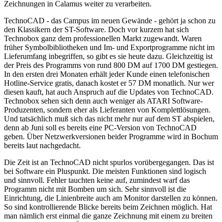
Zeichnungen in Calamus weiter zu verarbeiten.
TechnoCAD - das Campus im neuen Gewände - gehört ja schon zu
den Klassikern der ST-Software. Doch vor kurzem hat sich
Technobox ganz dem professionellen Markt zugewandt. Waren
früher Symbolbibliotheken und Im- und Exportprogramme nicht im
Lieferumfang inbegriffen, so gibt es sie heute dazu. Gleichzeitig ist
der Preis des Programms von rund 800 DM auf 1700 DM gestiegen.
In den ersten drei Monaten erhält jeder Kunde einen telefonischen
Hotline-Service gratis, danach kostet er 57 DM monatlich. Nur wer
diesen kauft, hat auch Anspruch auf die Updates von TechnoCAD.
Technobox sehen sich denn auch weniger als ATARI Software-
Produzenten, sondern eher als Lieferanten von Komplettlösungen.
Und tatsächlich muß sich das nicht mehr nur auf dem ST abspielen,
denn ab Juni soll es bereits eine PC-Version von TechnoCAD
geben. Über Netzwerkversionen beider Programme wird in Bochum
bereits laut nachgedacht.
Die Zeit ist an TechnoCAD nicht spurlos vorübergegangen. Das ist
bei Software ein Pluspunkt. Die meisten Funktionen sind logisch
und sinnvoll. Fehler tauchten keine auf, zumindest warf das
Programm nicht mit Bomben um sich. Sehr sinnvoll ist die
Einrichtung, die Linienbreite auch am Monitor darstellen zu können.
So sind kontrollierende Blicke bereits beim Zeichnen möglich. Hat
man nämlich erst einmal die ganze Zeichnung mit einem zu breiten