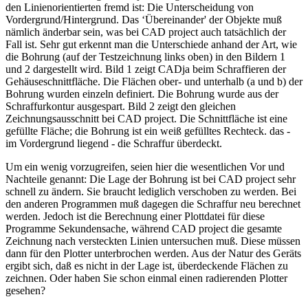
den Linienorientierten fremd ist: Die Unterscheidung von
Vordergrund/Hintergrund. Das ‘Übereinander' der Objekte muß
nämlich änderbar sein, was bei CAD project auch tatsächlich der
Fall ist. Sehr gut erkennt man die Unterschiede anhand der Art, wie
die Bohrung (auf der Testzeichnung links oben) in den Bildern 1
und 2 dargestellt wird. Bild 1 zeigt CADja beim Schraffieren der
Gehäuseschnittfläche. Die Flächen ober- und unterhalb (a und b) der
Bohrung wurden einzeln definiert. Die Bohrung wurde aus der
Schraffurkontur ausgespart. Bild 2 zeigt den gleichen
Zeichnungsausschnitt bei CAD project. Die Schnittfläche ist eine
gefüllte Fläche; die Bohrung ist ein weiß gefülltes Rechteck. das -
im Vordergrund liegend - die Schraffur überdeckt.
Um ein wenig vorzugreifen, seien hier die wesentlichen Vor und
Nachteile genannt: Die Lage der Bohrung ist bei CAD project sehr
schnell zu ändern. Sie braucht lediglich verschoben zu werden. Bei
den anderen Programmen muß dagegen die Schraffur neu berechnet
werden. Jedoch ist die Berechnung einer Plottdatei für diese
Programme Sekundensache, während CAD project die gesamte
Zeichnung nach versteckten Linien untersuchen muß. Diese müssen
dann für den Plotter unterbrochen werden. Aus der Natur des Geräts
ergibt sich, daß es nicht in der Lage ist, überdeckende Flächen zu
zeichnen. Oder haben Sie schon einmal einen radierenden Plotter
gesehen?