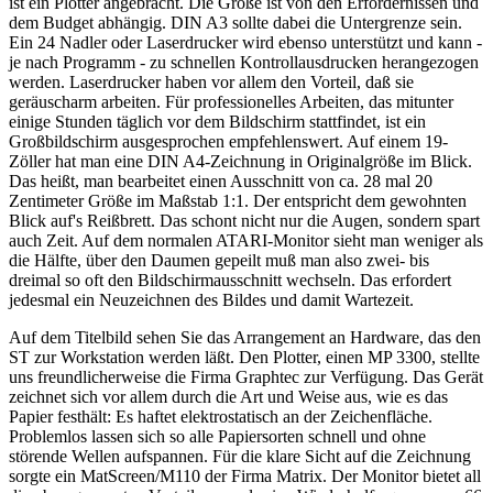
ist ein Plotter angebracht. Die Größe ist von den Erfordernissen und
dem Budget abhängig. DIN A3 sollte dabei die Untergrenze sein.
Ein 24 Nadler oder Laserdrucker wird ebenso unterstützt und kann -
je nach Programm - zu schnellen Kontrollausdrucken herangezogen
werden. Laserdrucker haben vor allem den Vorteil, daß sie
geräuscharm arbeiten. Für professionelles Arbeiten, das mitunter
einige Stunden täglich vor dem Bildschirm stattfindet, ist ein
Großbildschirm ausgesprochen empfehlenswert. Auf einem 19-
Zöller hat man eine DIN A4-Zeichnung in Originalgröße im Blick.
Das heißt, man bearbeitet einen Ausschnitt von ca. 28 mal 20
Zentimeter Größe im Maßstab 1:1. Der entspricht dem gewohnten
Blick auf's Reißbrett. Das schont nicht nur die Augen, sondern spart
auch Zeit. Auf dem normalen ATARI-Monitor sieht man weniger als
die Hälfte, über den Daumen gepeilt muß man also zwei- bis
dreimal so oft den Bildschirmausschnitt wechseln. Das erfordert
jedesmal ein Neuzeichnen des Bildes und damit Wartezeit.
Auf dem Titelbild sehen Sie das Arrangement an Hardware, das den
ST zur Workstation werden läßt. Den Plotter, einen MP 3300, stellte
uns freundlicherweise die Firma Graphtec zur Verfügung. Das Gerät
zeichnet sich vor allem durch die Art und Weise aus, wie es das
Papier festhält: Es haftet elektrostatisch an der Zeichenfläche.
Problemlos lassen sich so alle Papiersorten schnell und ohne
störende Wellen aufspannen. Für die klare Sicht auf die Zeichnung
sorgte ein MatScreen/M110 der Firma Matrix. Der Monitor bietet all