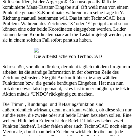
Stift schraffiert, ist der Ärger groß. Genauso positiv fällt die
kombinierte Maus-Tastatur-Eingabe auf. Oft weiß man von einem
Punkt die genaue X-Koordinate, während man seine Lage in Y-
Richtung manuell bestimmen will. Das ist mit TechnoCAD kein
Problem. Während des Zeichnens ‘X’ oder ‘Y' getippt - und schon
können eine oder beide Koordinaten eingegeben werden. Leider
können keine Koordinatenpaare auf die Tastatur gelegt werden, um
sie in einem solchen Fall sofort parat zu haben.
Die Arbeitsfläche von TechnoCAD
Sehr schön, vor allem für den, der nicht täglich mit dem Programm
arbeitet, ist die ständige Information in der obersten Zeile des
Zeichnungsfensters. Sie gibt Auskunft über die angewählten
Funktionen bzw. die gerade benötigten Eingaben. Hat man nun
trotzdem etwas falsch gemacht, ist es fast immer möglich, die letzte
Aktion mittels ‘UNDO’ rückgängig zu machen.
Die Trimm-, Rundungs- und Befasungsfunktion sind
außerordentlich wirksam, denn man kann wählen, ob diese sich nur
auf die erste, die zweite oder auf beide Linien beziehen sollen. Eine
weitere Hilfe beim Edieren ist der Befehl ‘Linie zwischen zwei
Punkten löschen'. Leider fehlen aber auch TechnoCAD noch einige
Merkmale, damit man beim Zeichnen wirklich flexibel auf jede