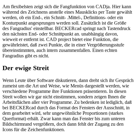
Am flexibelsten zeigt sich die Fangfunktion von CADja. Hier kann
während des Zeichnens anstelle eines Mausklicks per Taste gewählt
werden, ob ein End-, ein Schnitt- .Mittel-, Definitions- oder ein
Konturpunkt angesprungen werden soll. Zusätzlich ist die Größe
des Fangradius' einstellbar. BECKERcad springt nach Tastendruck
den nächsten End- oder Schnittpunkt an. unabhängig davon,
wieweit er entfernt ist. CAD project bietet eine Funktion, die
gewährleistet, daß zwei Punkte, die in einer Vergrößerungsstufe
übereinstimmten, auch intern zusammenfallen. Einen echten
Fangradius gibt es nicht.
Der ewige Streit
Wenn Leute über Software diskutieren, dann dreht sich ihr Gespräch
zumeist um die Art und Weise, wie Menüs dargestellt werden, wie
verschiedene Programme ihre Funktionen präsentieren. In diesen
Streit wollen wir gar nicht einstimmen, sondern zeigen Ihnen die
Arbeitsflächen aller vier Programme. Zu bedenken ist lediglich, daß
bei BECKERcad durch das Format des Fensters der Ausschnitt, in
dem gearbeitet wird, sehr ungewöhnliche Proportionen (starkes
Querformat) erhält. Zwar kann man das Fenster bis zum unteren
Bildschirmrand vergrößern, doch dann fehlt der Zugang zu den
Icons für die Zeichenfunktionen.