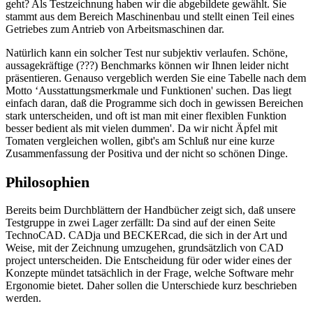
geht? Als Testzeichnung haben wir die abgebildete gewählt. Sie
stammt aus dem Bereich Maschinenbau und stellt einen Teil eines
Getriebes zum Antrieb von Arbeitsmaschinen dar.
Natürlich kann ein solcher Test nur subjektiv verlaufen. Schöne,
aussagekräftige (???) Benchmarks können wir Ihnen leider nicht
präsentieren. Genauso vergeblich werden Sie eine Tabelle nach dem
Motto ‘Ausstattungsmerkmale und Funktionen' suchen. Das liegt
einfach daran, daß die Programme sich doch in gewissen Bereichen
stark unterscheiden, und oft ist man mit einer flexiblen Funktion
besser bedient als mit vielen dummen'. Da wir nicht Äpfel mit
Tomaten vergleichen wollen, gibt's am Schluß nur eine kurze
Zusammenfassung der Positiva und der nicht so schönen Dinge.
Philosophien
Bereits beim Durchblättern der Handbücher zeigt sich, daß unsere
Testgruppe in zwei Lager zerfällt: Da sind auf der einen Seite
TechnoCAD. CADja und BECKERcad, die sich in der Art und
Weise, mit der Zeichnung umzugehen, grundsätzlich von CAD
project unterscheiden. Die Entscheidung für oder wider eines der
Konzepte mündet tatsächlich in der Frage, welche Software mehr
Ergonomie bietet. Daher sollen die Unterschiede kurz beschrieben
werden.