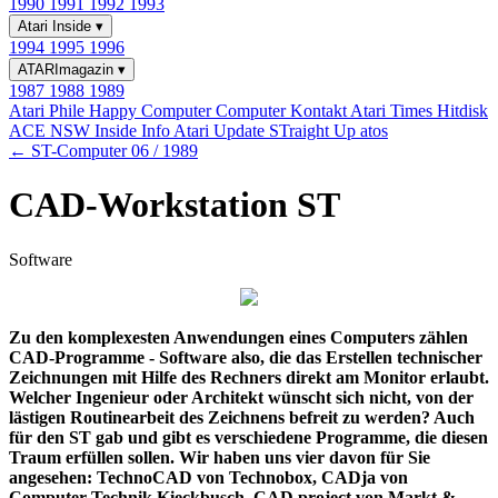
1990
1991
1992
1993
Atari Inside
▾
1994
1995
1996
ATARImagazin
▾
1987
1988
1989
Atari Phile
Happy Computer
Computer Kontakt
Atari Times
Hitdisk
ACE NSW Inside Info
Atari Update
STraight Up
atos
← ST-Computer 06 / 1989
CAD-Workstation ST
Software
Zu den komplexesten Anwendungen eines Computers zählen
CAD-Programme - Software also, die das Erstellen technischer
Zeichnungen mit Hilfe des Rechners direkt am Monitor erlaubt.
Welcher Ingenieur oder Architekt wünscht sich nicht, von der
lästigen Routinearbeit des Zeichnens befreit zu werden? Auch
für den ST gab und gibt es verschiedene Programme, die diesen
Traum erfüllen sollen. Wir haben uns vier davon für Sie
angesehen: TechnoCAD von Technobox, CADja von
Computer Technik Kieckbusch, CAD project von Markt &