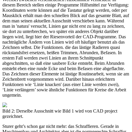
diesem Bereich stellen einige Programme Hilfsmittel zur Verfügung:
Koordinaten werte können auf die Tastatur gelegt werden, oder per
Mausklick erhält man den schnellen Blick auf das gesamte Blatt, auf
dem man seinen aktuellen Ausschnitt verschieben kann. Während
man in 'natura' versucht, Linien gar nicht erst zu lang zu zeichnen,
sie dort zu unterbrechen, wo später ein anderes Objekt darüber
liegen wird, liegt hier der Riesenvorteil der CAD-Programme. Das
nachträgliche Ändern von Linien wird oft häufiger benutzt als das
Zeichnen selbst. Die Funktionen. die das lästige Radieren quasi
rückstandsfrei ersetzen, heißen Trimmen, Abrunden, Befasen. In
erstem Fall werden zwei Linien an ihrem Schnittpunkt
abgeschnitten, so daß eine saubere Ecke entsteht. Beim Abrunden
entsteht eben eine runde Ecke und beim Befasen eine abgeflachte.
Das Zeichnen dieser Elemente ist lästige Routinearbeit, wenn sie am
Zeichenbrett vorgenommen wird. Darüber hinaus erleichtern
Funktionen wie ‘Linie knacken' (aus einer Linie werden zwei),
‘Linie verlängern’ sowie ähnliche Funktionen für Kreise die Arbeit
ungemein.
Bild 2: Derselbe Ausschnitt wie Bild 1 wird von CAD project
gezeichnet.
Sturer geht’s schon gar nicht mehr: das Schraffieren. Gerade in
Maschinenbau und Architektur aber ist die normgerechte Schraffur