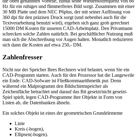
die oben genannten Vorteile, zumal seine Wiederholfrequenz von 66
Hz für ein ruhiges und flimmerfreies Bild sorgt. Zusammen mit einer
30 MB Platte und dem NEC P6plus, der mit seiner Auflösung von
360 dpi für den präzisen Druck sorgt (und nebenbei auch für die
Textverarbeitung benutzt wird), ergeben sich ganz grob gerechnet
15000 DM Kosten für unseren CAD-Arbeitsplatz. Den Privatmann
schrecken solche Zahlen natürlich. Bei geschäftlicher Nutzung muß
man sich die Abschreibung vor Augen halten. Monatlich reduzieren
sich dann die Kosten auf etwa 250,- DM.
Zahlenfresser
Nicht nur der Speicher Ihres Rechners wird belastet, wenn Sie ein
CAD-Programm starten. Auch für den Prozessor hat die Langeweile
ein Ende. CAD-Sofware ist Fließkommaarithmetik pur. Denn
während ein Malprogramm den Bildschirmspeicher als
Zeichenfläche betrachtet und darauf das Bit gesetzt/nicht gesetzt-
Spiel spielt, legen CAD-Programme ihre Objekte in Form von
Listen ab, die Datenbanken ähneln.
Ein solches Objekt ist eines der geometrischen Grundelemente
Linie
Kreis (-bogen),
Ellipsen(-bogen).