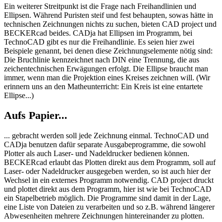
Ein weiterer Streitpunkt ist die Frage nach Freihandlinien und
Ellipsen. Während Puristen steif und fest behaupten, sowas hätte in
technischen Zeichnungen nichts zu suchen, bieten CAD project und
BECKERcad beides. CADja hat Ellipsen im Programm, bei
TechnoCAD gibt es nur die Freihandlinie. Es seien hier zwei
Beispiele genannt, bei denen diese Zeichnungselemente nötig sind:
Die Bruchlinie kennzeichnet nach DIN eine Trennung, die aus
zeichentechnischen Erwägungen erfolgt. Die Ellipse braucht man
immer, wenn man die Projektion eines Kreises zeichnen will. (Wir
erinnern uns an den Matheunterricht: Ein Kreis ist eine entartete
Ellipse...)
Aufs Papier...
... gebracht werden soll jede Zeichnung einmal. TechnoCAD und
CADja benutzen dafür separate Ausgabeprogramme, die sowohl
Plotter als auch Laser- und Nadeldrucker bedienen können.
BECKERcad erlaubt das Plotten direkt aus dem Programm, soll auf
Laser- oder Nadeldrucker ausgegeben werden, so ist auch hier der
Wechsel in ein externes Programm notwendig. CAD project druckt
und plottet direkt aus dem Programm, hier ist wie bei TechnoCAD
ein Stapelbetrieb möglich. Die Programme sind damit in der Lage,
eine Liste von Dateien zu verarbeiten und so z.B. während längerer
Abwesenheiten mehrere Zeichnungen hintereinander zu plotten.