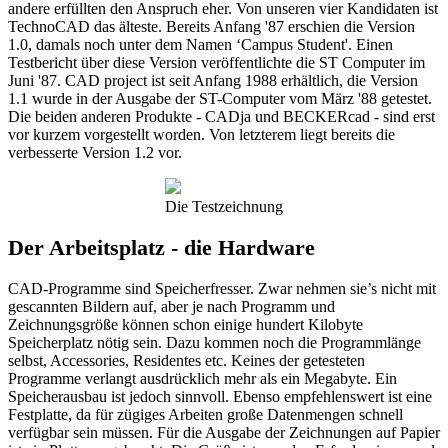
andere erfüllten den Anspruch eher. Von unseren vier Kandidaten ist
TechnoCAD das älteste. Bereits Anfang '87 erschien die Version
1.0, damals noch unter dem Namen ‘Campus Student'. Einen
Testbericht über diese Version veröffentlichte die ST Computer im
Juni '87. CAD project ist seit Anfang 1988 erhältlich, die Version
1.1 wurde in der Ausgabe der ST-Computer vom März '88 getestet.
Die beiden anderen Produkte - CADja und BECKERcad - sind erst
vor kurzem vorgestellt worden. Von letzterem liegt bereits die
verbesserte Version 1.2 vor.
Die Testzeichnung
Der Arbeitsplatz - die Hardware
CAD-Programme sind Speicherfresser. Zwar nehmen sie’s nicht mit
gescannten Bildern auf, aber je nach Programm und
Zeichnungsgröße können schon einige hundert Kilobyte
Speicherplatz nötig sein. Dazu kommen noch die Programmlänge
selbst, Accessories, Residentes etc. Keines der getesteten
Programme verlangt ausdrücklich mehr als ein Megabyte. Ein
Speicherausbau ist jedoch sinnvoll. Ebenso empfehlenswert ist eine
Festplatte, da für zügiges Arbeiten große Datenmengen schnell
verfügbar sein müssen. Für die Ausgabe der Zeichnungen auf Papier