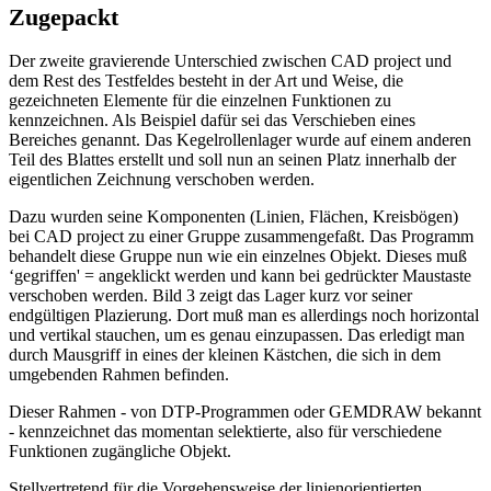
Zugepackt
Der zweite gravierende Unterschied zwischen CAD project und
dem Rest des Testfeldes besteht in der Art und Weise, die
gezeichneten Elemente für die einzelnen Funktionen zu
kennzeichnen. Als Beispiel dafür sei das Verschieben eines
Bereiches genannt. Das Kegelrollenlager wurde auf einem anderen
Teil des Blattes erstellt und soll nun an seinen Platz innerhalb der
eigentlichen Zeichnung verschoben werden.
Dazu wurden seine Komponenten (Linien, Flächen, Kreisbögen)
bei CAD project zu einer Gruppe zusammengefaßt. Das Programm
behandelt diese Gruppe nun wie ein einzelnes Objekt. Dieses muß
‘gegriffen' = angeklickt werden und kann bei gedrückter Maustaste
verschoben werden. Bild 3 zeigt das Lager kurz vor seiner
endgültigen Plazierung. Dort muß man es allerdings noch horizontal
und vertikal stauchen, um es genau einzupassen. Das erledigt man
durch Mausgriff in eines der kleinen Kästchen, die sich in dem
umgebenden Rahmen befinden.
Dieser Rahmen - von DTP-Programmen oder GEMDRAW bekannt
- kennzeichnet das momentan selektierte, also für verschiedene
Funktionen zugängliche Objekt.
Stellvertretend für die Vorgehensweise der linienorientierten