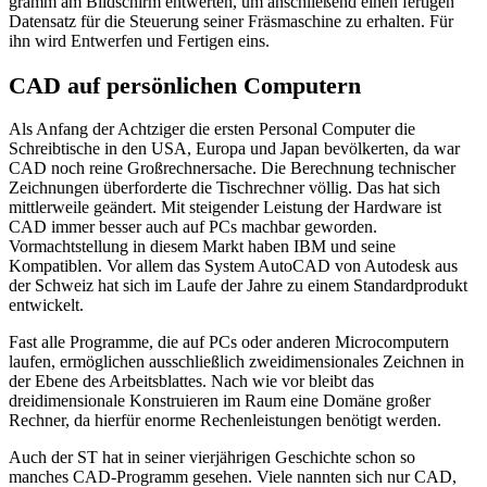
gramm am Bildschirm entwerten, um anschließend einen fertigen
Datensatz für die Steuerung seiner Fräsmaschine zu erhalten. Für
ihn wird Entwerfen und Fertigen eins.
CAD auf persönlichen Computern
Als Anfang der Achtziger die ersten Personal Computer die
Schreibtische in den USA, Europa und Japan bevölkerten, da war
CAD noch reine Großrechnersache. Die Berechnung technischer
Zeichnungen überforderte die Tischrechner völlig. Das hat sich
mittlerweile geändert. Mit steigender Leistung der Hardware ist
CAD immer besser auch auf PCs machbar geworden.
Vormachtstellung in diesem Markt haben IBM und seine
Kompatiblen. Vor allem das System AutoCAD von Autodesk aus
der Schweiz hat sich im Laufe der Jahre zu einem Standardprodukt
entwickelt.
Fast alle Programme, die auf PCs oder anderen Microcomputern
laufen, ermöglichen ausschließlich zweidimensionales Zeichnen in
der Ebene des Arbeitsblattes. Nach wie vor bleibt das
dreidimensionale Konstruieren im Raum eine Domäne großer
Rechner, da hierfür enorme Rechenleistungen benötigt werden.
Auch der ST hat in seiner vierjährigen Geschichte schon so
manches CAD-Programm gesehen. Viele nannten sich nur CAD,