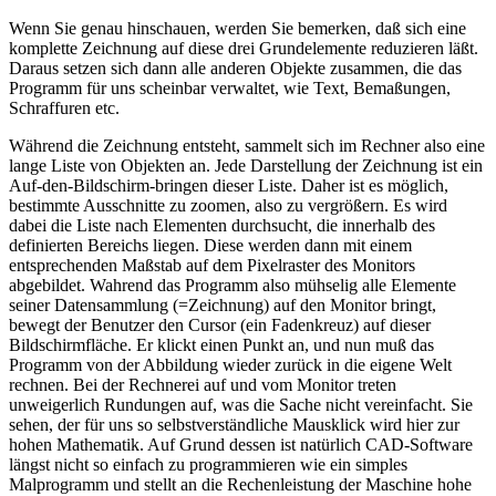
Wenn Sie genau hinschauen, werden Sie bemerken, daß sich eine
komplette Zeichnung auf diese drei Grundelemente reduzieren läßt.
Daraus setzen sich dann alle anderen Objekte zusammen, die das
Programm für uns scheinbar verwaltet, wie Text, Bemaßungen,
Schraffuren etc.
Während die Zeichnung entsteht, sammelt sich im Rechner also eine
lange Liste von Objekten an. Jede Darstellung der Zeichnung ist ein
Auf-den-Bildschirm-bringen dieser Liste. Daher ist es möglich,
bestimmte Ausschnitte zu zoomen, also zu vergrößern. Es wird
dabei die Liste nach Elementen durchsucht, die innerhalb des
definierten Bereichs liegen. Diese werden dann mit einem
entsprechenden Maßstab auf dem Pixelraster des Monitors
abgebildet. Wahrend das Programm also mühselig alle Elemente
seiner Datensammlung (=Zeichnung) auf den Monitor bringt,
bewegt der Benutzer den Cursor (ein Fadenkreuz) auf dieser
Bildschirmfläche. Er klickt einen Punkt an, und nun muß das
Programm von der Abbildung wieder zurück in die eigene Welt
rechnen. Bei der Rechnerei auf und vom Monitor treten
unweigerlich Rundungen auf, was die Sache nicht vereinfacht. Sie
sehen, der für uns so selbstverständliche Mausklick wird hier zur
hohen Mathematik. Auf Grund dessen ist natürlich CAD-Software
längst nicht so einfach zu programmieren wie ein simples
Malprogramm und stellt an die Rechenleistung der Maschine hohe