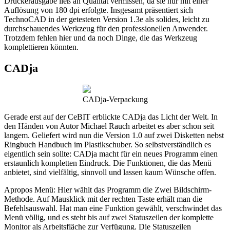
Druckerausgabe ließ an Qualität vermissen, da sie nur mit einer
Auflösung von 180 dpi erfolgte. Insgesamt präsentiert sich
TechnoCAD in der getesteten Version 1.3e als solides, leicht zu
durchschauendes Werkzeug für den professionellen Anwender.
Trotzdem fehlen hier und da noch Dinge, die das Werkzeug
komplettieren könnten.
CADja
CADja-Verpackung
Gerade erst auf der CeBIT erblickte CADja das Licht der Welt. In
den Händen von Autor Michael Rauch arbeitet es aber schon seit
langem. Geliefert wird nun die Version 1.0 auf zwei Disketten nebst
Ringbuch Handbuch im Plastikschuber. So selbstverständlich es
eigentlich sein sollte: CADja macht für ein neues Programm einen
erstaunlich kompletten Eindruck. Die Funktionen, die das Menü
anbietet, sind vielfältig, sinnvoll und lassen kaum Wünsche offen.
Apropos Menü: Hier wählt das Programm die Zwei Bildschirm-
Methode. Auf Mausklick mit der rechten Taste erhält man die
Befehlsauswahl. Hat man eine Funktion gewählt, verschwindet das
Menü völlig, und es steht bis auf zwei Statuszeilen der komplette
Monitor als Arbeitsfläche zur Verfügung. Die Statuszeilen