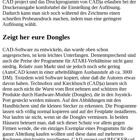
CAD project und das Druckprogramm von CADja erlauben bei der
Druckerausgabe komfortabel die Einstellung der Auflösung.
Dadurch kann man sich noch während des Zeichnens einen
schnellen Probeausdruck machen, indem man eine geringere
Auflösung wählt.
Zeigt her eure Dongles
CAD-Software zu entwickeln, das wurde oben schon
angesprochen, ist kein leichtes Unterfangen. Dementsprechend sind
auch die Preise der Programme für ATARI-Verhältnisse nicht ganz
niedrig. Relativ zum Markt sind sie jedoch noch sehr gering
(AutoCAD kostet in einer arbeitsfähigen Ausbaustufe ab ca. 3000
DM). Trotzdem wird Software kopiert, ohne daß die Autoren etwas
davon haben. Technobox und Kieckbusch (CADja) lassen sich
denn auch nicht die Wurst vom Brot nehmen und schützen ihre
Produkte durch Hardware-Module (Dongles), die in den Joystick-
Port gesteckt werden müssen. Auf den Abbildungen mit den
Handbüchern sind die kleinen Stecker zu erkennen. Die Programme
lassen sich völlig normal kopieren und auf der Festplatte installieren.
Nur laufen sie nicht, wenn sie die Dongles vermissen. In beiden
Häusern beteuert man, daß sich dieser Schutz vor allem gegen
Firmen wende, die ein einziges Exemplar eines Programms für die
ganze Abteilung kaufen wollten und diese dann auf mehreren
Rechnern gleichzeitig installierten. CAD project und BECKERcad