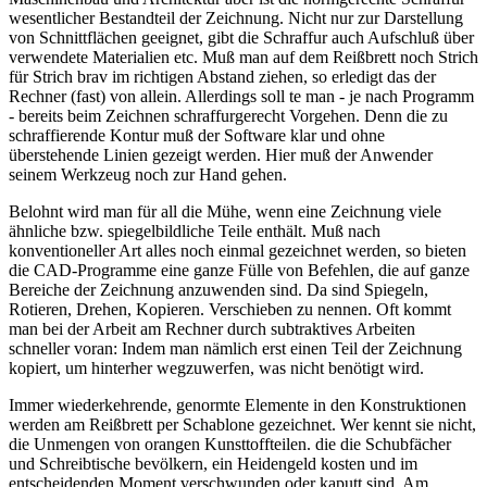
wesentlicher Bestandteil der Zeichnung. Nicht nur zur Darstellung
von Schnittflächen geeignet, gibt die Schraffur auch Aufschluß über
verwendete Materialien etc. Muß man auf dem Reißbrett noch Strich
für Strich brav im richtigen Abstand ziehen, so erledigt das der
Rechner (fast) von allein. Allerdings soll te man - je nach Programm
- bereits beim Zeichnen schraffurgerecht Vorgehen. Denn die zu
schraffierende Kontur muß der Software klar und ohne
überstehende Linien gezeigt werden. Hier muß der Anwender
seinem Werkzeug noch zur Hand gehen.
Belohnt wird man für all die Mühe, wenn eine Zeichnung viele
ähnliche bzw. spiegelbildliche Teile enthält. Muß nach
konventioneller Art alles noch einmal gezeichnet werden, so bieten
die CAD-Programme eine ganze Fülle von Befehlen, die auf ganze
Bereiche der Zeichnung anzuwenden sind. Da sind Spiegeln,
Rotieren, Drehen, Kopieren. Verschieben zu nennen. Oft kommt
man bei der Arbeit am Rechner durch subtraktives Arbeiten
schneller voran: Indem man nämlich erst einen Teil der Zeichnung
kopiert, um hinterher wegzuwerfen, was nicht benötigt wird.
Immer wiederkehrende, genormte Elemente in den Konstruktionen
werden am Reißbrett per Schablone gezeichnet. Wer kennt sie nicht,
die Unmengen von orangen Kunsttoffteilen. die die Schubfächer
und Schreibtische bevölkern, ein Heidengeld kosten und im
entscheidenden Moment verschwunden oder kaputt sind. Am