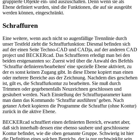
gruppierte Objekte ein- und auszuschalten. Denn wenn sie als
Ebene definiert wurden, sind die Funktionen, die auf sie ausgeübt
werden können, eingeschränkt.
Schraffuren
Eine weitere, wenn auch nicht so augenfällige Trennlinie durch
unser Testfeld zieht die Schraffurfunktion: Diesmal befinden sich
auf der einen Seite Techno-CAD und CADja, auf der anderen CAD
project und BECKERcad. Das Schraffieren erledigt man bei den
beiden erstgenannten so: Zuerst wird über die Anwahl des Befehls
‘Schraffur definieren/bearbeiten' eine spezielle Ebene aktiviert, zu
der es sonst keinen Zugang gibt. In diese Ebene kopiert man einen
oder mehrere Bereiche aus der Zeichnung. Nachdem dies geschehen
ist, gilt es, die Schraffurkontur zu bearbeiten. Sie muß durch
Trimmen oder gegebenenfalls Neuzeichnen geschlossen und
gesäubert werden. Nach Einstellung der Schraffurparameter kann
man dann das Kommando ‘Schraffur ausführen’ geben. Nach
getaner Arbeit kopieren die Programme die Schraffur (ohne Kontur)
zurück in die aktive Ebene.
BECKERcad schraffiert einen definierten Bereich, erwartet aber,
daß sich innerhalb dessen eine ebenso saubere und geschlossene
Kontur befindet, wie die oben genannte Gruppe. Schwierig ist hier
die Definition eines solchen Bereichs, der ja nur rechtwinklig sein