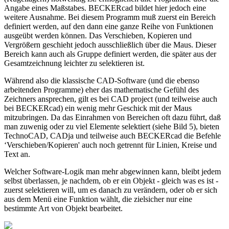
Angabe eines Maßstabes. BECKERcad bildet hier jedoch eine
weitere Ausnahme. Bei diesem Programm muß zuerst ein Bereich
definiert werden, auf den dann eine ganze Reihe von Funktionen
ausgeübt werden können. Das Verschieben, Kopieren und
Vergrößern geschieht jedoch ausschließlich über die Maus. Dieser
Bereich kann auch als Gruppe definiert werden, die später aus der
Gesamtzeichnung leichter zu selektieren ist.
Während also die klassische CAD-Software (und die ebenso
arbeitenden Programme) eher das mathematische Gefühl des
Zeichners ansprechen, gilt es bei CAD project (und teilweise auch
bei BECKERcad) ein wenig mehr Geschick mit der Maus
mitzubringen. Da das Einrahmen von Bereichen oft dazu führt, daß
man zuwenig oder zu viel Elemente selektiert (siehe Bild 5), bieten
TechnoCAD, CADja und teilweise auch BECKERcad die Befehle
‘Verschieben/Kopieren' auch noch getrennt für Linien, Kreise und
Text an.
Welcher Software-Logik man mehr abgewinnen kann, bleibt jedem
selbst überlassen, je nachdem, ob er ein Objekt - gleich was es ist -
zuerst selektieren will, um es danach zu verändern, oder ob er sich
aus dem Menü eine Funktion wählt, die zielsicher nur eine
bestimmte Art von Objekt bearbeitet.