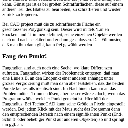
kann. Günstiger ist es bei großen Schraffurflächen, diese auf einem
anderen Teil des Blattes zu bearbeiten, zu schraffieren und wieder
zurück zu kopieren.
Bei CAD project muß die zu schraffierende Fläche ein
geschlossener Polygonzug sein. Dieser wird mittels ‘Linien
knacken' und ‘-trimmen’ definiert, seine einzelnen Objekte werden
nach und nach selektiert und er dann geschlossen. Das Füllmuster,
daß man ihm dann gibt, kann frei gewählt werden.
Fang den Punkt!
Fangradien sind auch noch eine Sache, wo klare Differenzen
auftreten. Fangradien wirken der Problematik entgegen, daß man
eine Linie z B. an den Endpunkt einer anderen anhängt; unter
großer Vergrößerung muß man dann aber feststellen, daß die beiden
Punkte keinesfalls identisch sind. Im Nachhinein kann man das
Problem mittels Trimmen lösen, aber besser wäre es doch, wenn das
Programm wüßte, welcher Punkt gemeint ist. Hier hilft der
Fangradius. Bei TechnoCAD kann seine Größe in Pixeln eingestellt
werden. Bei jedem Klick mit der Maus sucht das Programm dann
den entsprechenden Bereich nach einem signifikanten Punkt (End-,
Schnitt- oder beliebiger Punkt auf anderen Objekten) ab und springt
ihn ggf. an.