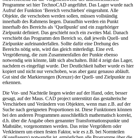
Programme sei hier TechnoCAD angeführt. Das Lager wurde nach
Aufruf der Funktion ‘Bereich verschieben' eingerahmt. Alle
Objekte, die verschoben werden sollen, müssen vollständig
innerhalb des Rahmens liegen. Daraufhin werden ein Punkt
innerhalb des Bereichs als ‘Quellpunkt' und ein zugehöriger
Zielpunkt definiert. Das geschieht noch ein zweites Mal. Danach
verschiebt das Programm den Bereich so, daß jeweils Quell- und
Zielpunkte aufeinanderfallen. Sollte dafür eine Drehung des
Bereichs nötig sein, wird das gleich miterledigt. Eine evtl.
Vergrößerung, die zum Zusammenfallen der Punkte ebenso
notwendig sein könnte, läßt sich abschalten. Bild 4 zeigt das Lager,
nachdem es eingefügt wurde. Der Deutlichkeit halber wurde es hier
kopiert und nicht nur verschoben, was aber ganz genauso abläuft.
Gut sind die Markierungen (Kreuze) der Quell- und Zielpunkte zu
erkennen.
Die Vor- und Nachteile liegen wieder auf der Hand, oder, besser
gesagt, auf der Maus. CAD project unterstützt das gestalterische
Verschieben und Verändern von Objekten, wenn man z.B. auf der
Suche nach geeigneten Proportionen ist. Diese Funktionen können
bei den anderen Programmen ausschließlich mathematisch korrekt,
d.h. über die Angabe oben genannter Transformationspunkte und
Maßstäbe, vorgenommen werden. Das reine Vergrößern oder
Verkleinern um einen festen Faktor, wie es z.B. bei Normteilen
(Kugellagern) notwendig ist. ermöglichen alle Programme über die