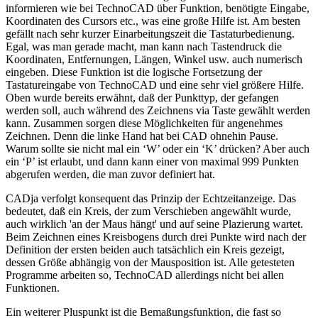
informieren wie bei TechnoCAD über Funktion, benötigte Eingabe,
Koordinaten des Cursors etc., was eine große Hilfe ist. Am besten
gefällt nach sehr kurzer Einarbeitungszeit die Tastaturbedienung.
Egal, was man gerade macht, man kann nach Tastendruck die
Koordinaten, Entfernungen, Längen, Winkel usw. auch numerisch
eingeben. Diese Funktion ist die logische Fortsetzung der
Tastatureingabe von TechnoCAD und eine sehr viel größere Hilfe.
Oben wurde bereits erwähnt, daß der Punkttyp, der gefangen
werden soll, auch während des Zeichnens via Taste gewählt werden
kann. Zusammen sorgen diese Möglichkeiten für angenehmes
Zeichnen. Denn die linke Hand hat bei CAD ohnehin Pause.
Warum sollte sie nicht mal ein ‘W’ oder ein ‘K’ drücken? Aber auch
ein ‘P’ ist erlaubt, und dann kann einer von maximal 999 Punkten
abgerufen werden, die man zuvor definiert hat.
CADja verfolgt konsequent das Prinzip der Echtzeitanzeige. Das
bedeutet, daß ein Kreis, der zum Verschieben angewählt wurde,
auch wirklich 'an der Maus hängt' und auf seine Plazierung wartet.
Beim Zeichnen eines Kreisbogens durch drei Punkte wird nach der
Definition der ersten beiden auch tatsächlich ein Kreis gezeigt,
dessen Größe abhängig von der Mausposition ist. Alle getesteten
Programme arbeiten so, TechnoCAD allerdings nicht bei allen
Funktionen.
Ein weiterer Pluspunkt ist die Bemaßungsfunktion, die fast so