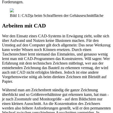
Forderungen.
Bild 1: CADja beim Schraffieren der Gehäuseschnittfläche
Arbeiten mit CAD
Wer den Einsatz eines CAD-Systems in Erwägung zieht, sollte sich
über Aufwand und Nutzen keine Illusionen machen. Für den
Umstieg auf den Computer gilt doch allgemein: Das neue Werkzeug
kann weder Wissen noch Können ersetzen. Durch einen
Taschenrechner lernt niemand das Einmaleins, und genauso wenig
lernt man mit CAD-Programmen das Konstruieren. Will sagen: Wer
Erfahrung mit dem technischen Zeichnen mitbringt, wer aus der
entstehenden Zeichnung das Bauteil zu erkennen vermag, der wird
auch mit CAD nicht erfolglos bleiben. Jedoch ist eine andere
Vorgehensweise nötig als beim direkten Zeichnen mit Bleistift auf
Papier.
Während man am Zeichenbrett ständig die ganze Zeichnung
überblickt und so Größenverhältnisse gut erkennen kann, hat man -
je nach Zoomstufe und Monitorgröße - auf dem Bildschirm nur
einen kleinen Ausschnitt. An die Konzentration des Zeichners
werden also höhere Anforderungen gestellt, will er den permanenten
Wechsel zwischen verschiedenen Ausschnitten vermeiden. In