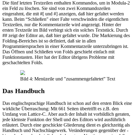
Die fünf letzten Textzeilen enthalten Kommandos, um in Modula-2
ein Feld zu löschen. Sie sind von zwei Kommandozeilen
eingerahmt, die mit #[ und #] anzeigen, daß hier gefaltet werden
kann. Beim “Schließen" einer Falte verschwinden die eigentlichen
Textzeilen, nur die Kommentarzeile wird angezeigt. Hinter der
ersten Textzeile im Bild verbirgt sich ein solches Textstück. Durch
## zeigt der Editor an, daß hier gefaltet wurde. Die Markierung des
Folding-Bereiches ist so definiert, daß sie in allen
Programmiersprachen in einer Kommentarzeile unterzubringen ist.
Das Öffnen und Schließen von Folds geschieht einfach mit
Funktionstasten. Hier hat der Editor übrigens Probleme mit
geschachtelten Folds.
Bild 4: Menüzeile und "zusammengefaltetet” Text
Das Handbuch
Das englischsprachige Handbuch ist schon auf den ersten Blick eine
wirkliche Überraschung: Mit 661 Seiten übertrifft es z.B. den
Umfang von Lattice-C. Aber auch der Inhalt ist vorbildlich geraten,
jede kleinste Funktion der Shell und des Editors wird ausführlich
erläutert. Durch eine geschickte Gliederung dient es gleichzeitig als
Handbuch und Nachschlagewerk. Veränderungen gegenüber der -