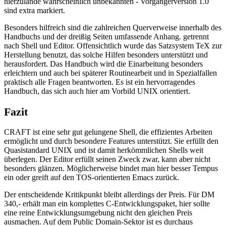
hierzulande wahrscheinlich unbekannten - Vorgängerversion 1.0
sind extra markiert.
Besonders hilfreich sind die zahlreichen Querverweise innerhalb des
Handbuchs und der dreißig Seiten umfassende Anhang. getrennt
nach Shell und Editor. Offensichtlich wurde das Satzsystem TeX zur
Herstellung benutzt, das solche Hilfen besonders unterstützt und
herausfordert. Das Handbuch wird die Einarbeitung besonders
erleichtern und auch bei späterer Routinearbeit und in Spezialfallen
praktisch alle Fragen beantworten. Es ist ein hervorragendes
Handbuch, das sich auch hier am Vorbild UNIX orientiert.
Fazit
CRAFT ist eine sehr gut gelungene Shell, die effizientes Arbeiten
ermöglicht und durch besondere Features unterstützt. Sie erfüllt den
Quasistandard UNIX und ist damit herkömmlichen Shells weit
überlegen. Der Editor erfüllt seinen Zweck zwar, kann aber nicht
besonders glänzen. Möglicherweise bindet man hier besser Tempus
ein oder greift auf den TOS-orientierten Emacs zurück.
Der entscheidende Kritikpunkt bleibt allerdings der Preis. Für DM
340,- erhält man ein komplettes C-Entwicklungspaket, hier sollte
eine reine Entwicklungsumgebung nicht den gleichen Preis
ausmachen. Auf dem Public Domain-Sektor ist es durchaus