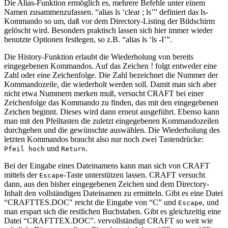
Die Alias-Funktion ermöglich es, mehrere Befehle unter einem
Namen zusammenzufassen. “alias ls ‘clear ; ls’” definiert das ls-
Kommando so um, daß vor dem Directory-Listing der Bildschirm
gelöscht wird. Besonders praktisch lassen sich hier immer wieder
benutzte Optionen festlegen, so z.B. “alias ls ‘ls -I’”.
Die History-Funktion erlaubt die Wiederholung von bereits
eingegebenen Kommandos. Auf das Zeichen ! folgt entweder eine
Zahl oder eine Zeichenfolge. Die Zahl bezeichnet die Nummer der
Kommandozeile, die wiederholt werden soll. Damit man sich aber
nicht etwa Nummern merken muß, versucht CRAFT bei einer
Zeichenfolge das Kommando zu finden, das mit den eingegebenen
Zeichen beginnt. Dieses wird dann erneut ausgeführt. Ebenso kann
man mit den Pfeiltasten die zuletzt eingegebenen Kommandozeilen
durchgehen und die gewünschte auswählen. Die Wiederholung des
letzten Kommandos braucht also nur noch zwei Tastendrücke:
und
.
Pfeil hoch
Return
Bei der Eingabe eines Dateinamens kann man sich von CRAFT
mittels der
-Taste unterstützen lassen. CRAFT versucht
Escape
dann, aus den bisher eingegebenen Zeichen und dem Directory-
Inhalt den vollständigen Dateinamen zu ermitteln. Gibt es eine Datei
“CRAFTTES.DOC" reicht die Eingabe von “C” und
, und
Escape
man erspart sich die restlichen Buchstaben. Gibt es gleichzeitig eine
Datei “CRAFTTEX.DOC”. vervollständigt CRAFT so weit wie