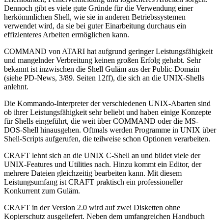
Dennoch gibt es viele gute Gründe für die Verwendung einer
herkömmlichen Shell, wie sie in anderen Betriebssystemen
verwendet wird, da sie bei guter Einarbeitung durchaus ein
effizienteres Arbeiten ermöglichen kann.
COMMAND von ATARI hat aufgrund geringer Leistungsfähigkeit
und mangelnder Verbreitung keinen großen Erfolg gehabt. Sehr
bekannt ist inzwischen die Shell Guläm aus der Public-Domain
(siehe PD-News, 3/89. Seiten 12ff), die sich an die UNIX-Shells
anlehnt.
Die Kommando-Interpreter der verschiedenen UNIX-Abarten sind
ob ihrer Leistungsfähigkeit sehr beliebt und haben einige Konzepte
für Shells eingeführt, die weit über COMMAND oder die MS-
DOS-Shell hinausgehen. Oftmals werden Programme in UNIX über
Shell-Scripts aufgerufen, die teilweise schon Optionen verarbeiten.
CRAFT lehnt sich an die UNIX C-Shell an und bildet viele der
UNIX-Features und Utilities nach. Hinzu kommt ein Editor, der
mehrere Dateien gleichzeitig bearbeiten kann. Mit diesem
Leistungsumfang ist CRAFT praktisch ein professioneller
Konkurrent zum Guläm.
CRAFT in der Version 2.0 wird auf zwei Disketten ohne
Kopierschutz ausgeliefert. Neben dem umfangreichen Handbuch