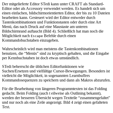
Der mitgelieferte Editor STedi kann unter CRAFT als Standard-
Editor oder als Accessory verwendet werden. Es handelt sich um
einen einfachen, bildschirmorientierten Editor, der bis zu 10 Dateien
bearbeiten kann. Gesteuert wird der Editor entweder durch
Tastenkombinationen und Funktionstasten oder durch eine Art
Menü, das nach Druck auf eine Maustaste am unteren
Bildschirmrand auftaucht (Bild 4). Schließlich hat man noch die
Möglichkeit nach
Befehle durch einen
Escape
Kommandobuchstaben einzugeben.
Wahrscheinlich wird man meistens die Tastenkombinationen
benutzen, die “Menüs" sind zu kryptisch gehalten, und die Eingabe
per Kennbuchstaben ist doch etwas umständlich.
STedi beherrscht die üblichen Editorfunktionen wie
Suchen/Ersetzen und vielfältige Cursor-Bewegungen. Besonders ist
vielleicht die Möglichkeit, in sogenannten Learnbuffers
Kommandosequenzen zu speichern und dann als Makros abzurufen.
Für die Bearbeitung von längeren Programmtexten ist das Folding
gedacht. Beim Folding (auch t eilweise als Outlining bekannt),
werden der besseren Übersicht wegen Textteile “zusammengefaltet"
und nur noch als eine Zeile angezeigt. Bild 4 zeigt einen gefalteten
Text.