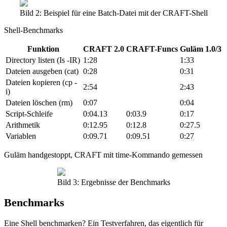
Bild 2: Beispiel für eine Batch-Datei mit der CRAFT-Shell
Shell-Benchmarks
Funktion
CRAFT 2.0
CRAFT-Funcs
Guläm 1.0/3
Directory listen (Is -IR)
1:28
1:33
Dateien ausgeben (cat)
0:28
0:31
Dateien kopieren (cp -
2:54
2:43
i)
Dateien löschen (rm)
0:07
0:04
Script-Schleife
0:04.13
0:03.9
0:17
Arithmetik
0:12.95
0:12.8
0:27.5
Variablen
0:09.71
0:09.51
0:27
Guläm handgestoppt, CRAFT mit time-Kommando gemessen
Bild 3: Ergebnisse der Benchmarks
Benchmarks
Eine Shell benchmarken? Ein Testverfahren, das eigentlich für