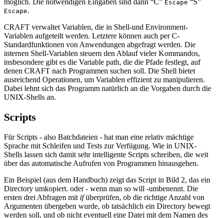
möglich. Die notwendigen Eingaben sind dann “C”
“S”
Escape
.
Escape
CRAFT verwaltet Variablen, die in Shell-und Environment-
Variablen aufgeteilt werden. Letztere können auch per C-
Standardfunktionen von Anwendungen abgefragt werden. Die
internen Shell-Variablen steuern den Ablauf vieler Kommandos,
insbesondere gibt es die Variable path, die die Pfade festlegt, auf
denen CRAFT nach Programmen suchen soll. Die Shell bietet
ausreichend Operationen, um Variablen effizient zu manipulieren.
Dabei lehnt sich das Programm natürlich an die Vorgaben durch die
UNIX-Shells an.
Scripts
Für Scripts - also Batchdateien - hat man eine relativ mächtige
Sprache mit Schleifen und Tests zur Verfügung. Wie in UNIX-
Shells lassen sich damit sehr intelligente Scripts schreiben, die weit
über das automatische Aufrufen von Programmen hinausgehen.
Ein Beispiel (aus dem Handbuch) zeigt das Script in Bild 2, das ein
Directory umkopiert. oder - wenn man so will -umbenennt. Die
ersten drei Abfragen mit
if
überprüfen, ob die richtige Anzahl von
Argumenten übergeben wurde, ob tatsächlich ein Directory bewegt
werden soll, und ob nicht eventuell eine Datei mit dem Namen des