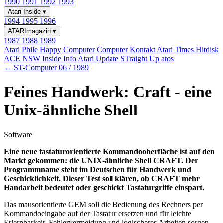
1990
1991
1992
1993
Atari Inside
▾
1994
1995
1996
ATARImagazin
▾
1987
1988
1989
Atari Phile
Happy Computer
Computer Kontakt
Atari Times
Hitdisk
ACE NSW Inside Info
Atari Update
STraight Up
atos
← ST-Computer 06 / 1989
Feines Handwerk: Craft - eine
Unix-ähnliche Shell
Software
Eine neue tastaturorientierte Kommandooberfläche ist auf den
Markt gekommen: die UNIX-ähnliche Shell CRAFT. Der
Programmname steht im Deutschen für Handwerk und
Geschicklichkeit. Dieser Test soll klären, ob CRAFT mehr
Handarbeit bedeutet oder geschickt Tastaturgriffe einspart.
Das mausorientierte GEM soll die Bedienung des Rechners per
Kommandoeingabe auf der Tastatur ersetzen und für leichte
Erlernbarkeit, Fehlervermeidung und logischeres Arbeiten sorgen.