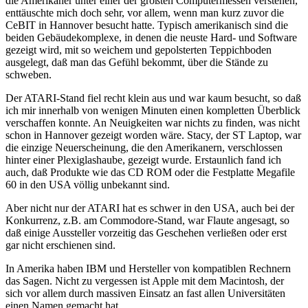
die Amerikaner unter einer der größten Computermessen verstehen,
enttäuschte mich doch sehr, vor allem, wenn man kurz zuvor die
CeBIT in Hannover besucht hatte. Typisch amerikanisch sind die
beiden Gebäudekomplexe, in denen die neuste Hard- und Software
gezeigt wird, mit so weichem und gepolsterten Teppichboden
ausgelegt, daß man das Gefühl bekommt, über die Stände zu
schweben.
Der ATARI-Stand fiel recht klein aus und war kaum besucht, so daß
ich mir innerhalb von wenigen Minuten einen kompletten Überblick
verschaffen konnte. An Neuigkeiten war nichts zu finden, was nicht
schon in Hannover gezeigt worden wäre. Stacy, der ST Laptop, war
die einzige Neuerscheinung, die den Amerikanern, verschlossen
hinter einer Plexiglashaube, gezeigt wurde. Erstaunlich fand ich
auch, daß Produkte wie das CD ROM oder die Festplatte Megafile
60 in den USA völlig unbekannt sind.
Aber nicht nur der ATARI hat es schwer in den USA, auch bei der
Konkurrenz, z.B. am Commodore-Stand, war Flaute angesagt, so
daß einige Aussteller vorzeitig das Geschehen verließen oder erst
gar nicht erschienen sind.
In Amerika haben IBM und Hersteller von kompatiblen Rechnern
das Sagen. Nicht zu vergessen ist Apple mit dem Macintosh, der
sich vor allem durch massiven Einsatz an fast allen Universitäten
einen Namen gemacht hat.