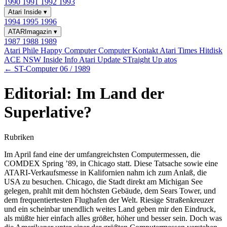
1990
1991
1992
1993
Atari Inside
▾
1994
1995
1996
ATARImagazin
▾
1987
1988
1989
Atari Phile
Happy Computer
Computer Kontakt
Atari Times
Hitdisk
ACE NSW Inside Info
Atari Update
STraight Up
atos
← ST-Computer 06 / 1989
Editorial: Im Land der
Superlative?
Rubriken
Im April fand eine der umfangreichsten Computermessen, die
COMDEX Spring ’89, in Chicago statt. Diese Tatsache sowie eine
ATARI-Verkaufsmesse in Kalifornien nahm ich zum Anlaß, die
USA zu besuchen. Chicago, die Stadt direkt am Michigan See
gelegen, prahlt mit dem höchsten Gebäude, dem Sears Tower, und
dem frequentiertesten Flughafen der Welt. Riesige Straßenkreuzer
und ein scheinbar unendlich weites Land geben mir den Eindruck,
als müßte hier einfach alles größer, höher und besser sein. Doch was