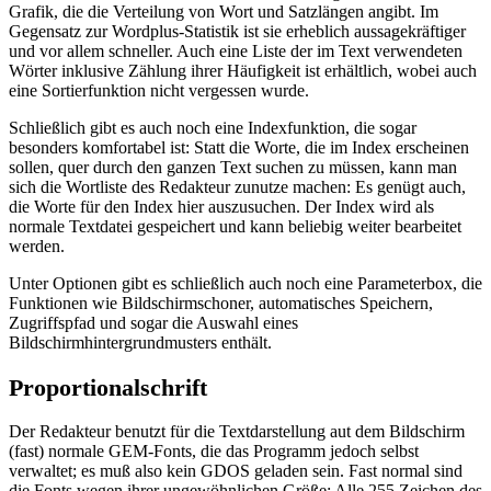
Grafik, die die Verteilung von Wort und Satzlängen angibt. Im
Gegensatz zur Wordplus-Statistik ist sie erheblich aussagekräftiger
und vor allem schneller. Auch eine Liste der im Text verwendeten
Wörter inklusive Zählung ihrer Häufigkeit ist erhältlich, wobei auch
eine Sortierfunktion nicht vergessen wurde.
Schließlich gibt es auch noch eine Indexfunktion, die sogar
besonders komfortabel ist: Statt die Worte, die im Index erscheinen
sollen, quer durch den ganzen Text suchen zu müssen, kann man
sich die Wortliste des Redakteur zunutze machen: Es genügt auch,
die Worte für den Index hier auszusuchen. Der Index wird als
normale Textdatei gespeichert und kann beliebig weiter bearbeitet
werden.
Unter Optionen gibt es schließlich auch noch eine Parameterbox, die
Funktionen wie Bildschirmschoner, automatisches Speichern,
Zugriffspfad und sogar die Auswahl eines
Bildschirmhintergrundmusters enthält.
Proportionalschrift
Der Redakteur benutzt für die Textdarstellung aut dem Bildschirm
(fast) normale GEM-Fonts, die das Programm jedoch selbst
verwaltet; es muß also kein GDOS geladen sein. Fast normal sind
die Fonts wegen ihrer ungewöhnlichen Größe: Alle 255 Zeichen des