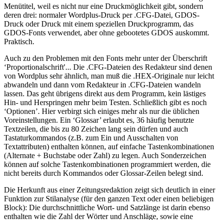
Menütitel, weil es nicht nur eine Druckmöglichkeit gibt, sondern
deren drei: normaler Wordplus-Druck per .CFG-Datei, GDOS-
Druck oder Druck mit einem speziellen Druckprogramm, das
GDOS-Fonts verwendet, aber ohne gebootetes GDOS auskommt.
Praktisch.
Auch zu den Problemen mit den Fonts mehr unter der Überschrift
‘Proportionalschrift'... Die .CFG-Dateien des Redakteur sind denen
von Wordplus sehr ähnlich, man muß die .HEX-Originale nur leicht
abwandeln und dann vom Redakteur in .CFG-Dateien wandeln
lassen. Das geht übrigens direkt aus dem Programm, kein lästiges
Hin- und Herspringen mehr beim Testen. Schließlich gibt es noch
‘Optionen’. Hier verbirgt sich einiges mehr als nur die üblichen
Voreinstellungen. Ein ‘Glossar’ erlaubt es, 36 häufig benutzte
Textzeilen, die bis zu 80 Zeichen lang sein dürfen und auch
Tastaturkommandos (z.B. zum Ein und Ausschalten von
Textattributen) enthalten können, auf einfache Tastenkombinationen
(Alternate + Buchstabe oder Zahl) zu legen. Auch Sonderzeichen
können auf solche Tastenkombinationen programmiert werden, die
nicht bereits durch Kommandos oder Glossar-Zeilen belegt sind.
Die Herkunft aus einer Zeitungsredaktion zeigt sich deutlich in einer
Funktion zur Stilanalyse (für den ganzen Text oder einen beliebigen
Block): Die durchschnittliche Wort- und Satzlänge ist darin ebenso
enthalten wie die Zahl der Wörter und Anschläge, sowie eine