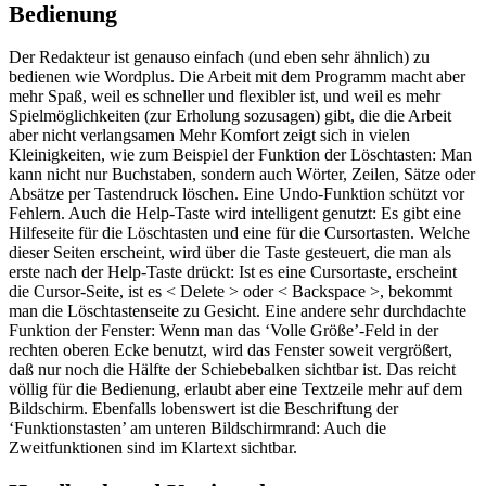
Bedienung
Der Redakteur ist genauso einfach (und eben sehr ähnlich) zu
bedienen wie Wordplus. Die Arbeit mit dem Programm macht aber
mehr Spaß, weil es schneller und flexibler ist, und weil es mehr
Spielmöglichkeiten (zur Erholung sozusagen) gibt, die die Arbeit
aber nicht verlangsamen Mehr Komfort zeigt sich in vielen
Kleinigkeiten, wie zum Beispiel der Funktion der Löschtasten: Man
kann nicht nur Buchstaben, sondern auch Wörter, Zeilen, Sätze oder
Absätze per Tastendruck löschen. Eine Undo-Funktion schützt vor
Fehlern. Auch die Help-Taste wird intelligent genutzt: Es gibt eine
Hilfeseite für die Löschtasten und eine für die Cursortasten. Welche
dieser Seiten erscheint, wird über die Taste gesteuert, die man als
erste nach der Help-Taste drückt: Ist es eine Cursortaste, erscheint
die Cursor-Seite, ist es < Delete > oder < Backspace >, bekommt
man die Löschtastenseite zu Gesicht. Eine andere sehr durchdachte
Funktion der Fenster: Wenn man das ‘Volle Größe’-Feld in der
rechten oberen Ecke benutzt, wird das Fenster soweit vergrößert,
daß nur noch die Hälfte der Schiebebalken sichtbar ist. Das reicht
völlig für die Bedienung, erlaubt aber eine Textzeile mehr auf dem
Bildschirm. Ebenfalls lobenswert ist die Beschriftung der
‘Funktionstasten’ am unteren Bildschirmrand: Auch die
Zweitfunktionen sind im Klartext sichtbar.