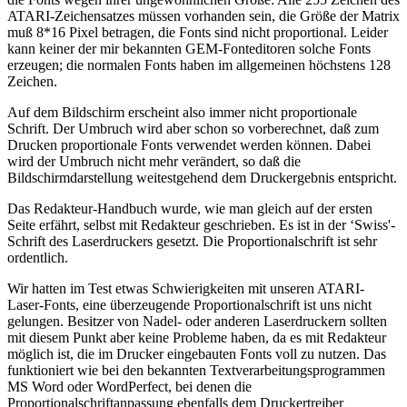
ATARI-Zeichensatzes müssen vorhanden sein, die Größe der Matrix
muß 8*16 Pixel betragen, die Fonts sind nicht proportional. Leider
kann keiner der mir bekannten GEM-Fonteditoren solche Fonts
erzeugen; die normalen Fonts haben im allgemeinen höchstens 128
Zeichen.
Auf dem Bildschirm erscheint also immer nicht proportionale
Schrift. Der Umbruch wird aber schon so vorberechnet, daß zum
Drucken proportionale Fonts verwendet werden können. Dabei
wird der Umbruch nicht mehr verändert, so daß die
Bildschirmdarstellung weitestgehend dem Druckergebnis entspricht.
Das Redakteur-Handbuch wurde, wie man gleich auf der ersten
Seite erfährt, selbst mit Redakteur geschrieben. Es ist in der ‘Swiss'-
Schrift des Laserdruckers gesetzt. Die Proportionalschrift ist sehr
ordentlich.
Wir hatten im Test etwas Schwierigkeiten mit unseren ATARI-
Laser-Fonts, eine überzeugende Proportionalschrift ist uns nicht
gelungen. Besitzer von Nadel- oder anderen Laserdruckern sollten
mit diesem Punkt aber keine Probleme haben, da es mit Redakteur
möglich ist, die im Drucker eingebauten Fonts voll zu nutzen. Das
funktioniert wie bei den bekannten Textverarbeitungsprogrammen
MS Word oder WordPerfect, bei denen die
Proportionalschriftanpassung ebenfalls dem Druckertreiber