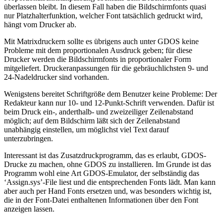
überlassen bleibt. In diesem Fall haben die Bildschirmfonts quasi
nur Platzhalterfunktion, welcher Font tatsächlich gedruckt wird,
hängt vom Drucker ab.
Mit Matrixdruckern sollte es übrigens auch unter GDOS keine
Probleme mit dem proportionalen Ausdruck geben; für diese
Drucker werden die Bildschirmfonts in proportionaler Form
mitgeliefert. Druckeranpassungen für die gebräuchlichsten 9- und
24-Nadeldrucker sind vorhanden.
Wenigstens bereitet Schriftgröße dem Benutzer keine Probleme: Der
Redakteur kann nur 10- und 12-Punkt-Schrift verwenden. Dafür ist
beim Druck ein-, anderthalb- und zweizeiliger Zeilenabstand
möglich; auf dem Bildschirm läßt sich der Zeilenabstand
unabhängig einstellen, um möglichst viel Text darauf
unterzubringen.
Interessant ist das Zusatzdruckprogramm, das es erlaubt, GDOS-
Drucke zu machen, ohne GDOS zu installieren. Im Grunde ist das
Programm wohl eine Art GDOS-Emulator, der selbständig das
‘Assign.sys’-File liest und die entsprechenden Fonts lädt. Man kann
aber auch per Hand Fonts ersetzen und, was besonders wichtig ist,
die in der Font-Datei enthaltenen Informationen über den Font
anzeigen lassen.