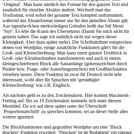
‘Original’. Man kann nämlich das Format für den ganzen Text und
zusätzlich für einzelne Absätze ändern. Wechselt man das
Textformat, wird sofort der gesamte Text komplett umformatiert,
während das Absatzformat immer nur für den aktuellen Absatz gilt.
Aus irgendwelchen merkwürdigen Gründen heißt das Stil Menü
‘Styl’. Es lebe die Kunst des Übersetzens (Damit Sie mich nicht für
gemein halten: Das sage ich natürlich nicht nur wegen dieser
Kleinigkeit. Aber dazu später mehr). Die Schriftattribute entsprechen
denen von Wordplus, einige zusätzliche Funktionen gibt's für die
Groß- und Kleinschreibung: Man kann einen ganzen Textblock in
Groß- oder Kleinbuchstaben transformieren und auch in einem
kleingeschriebenen Block alle Satzanfänge (gekennzeichnet durch
Punkte bzw. Frage- oder Ausrufungszeichen) mit Großbuchstaben
versehen lassen. Diese Funktion ist zwar für Deutsch nicht sehr
interessant, wohl aber für Sprachen mit ‘gemäßigter
Kleinschreibung’ wie z.B. Englisch.
Als nächstes geht es zu den Zeichensätzen. Hier kommt Macintosh-
Feeling auf: Bis zu 19 Zeichensätze tummeln sich unter diesem
Menütitel. Da wir auf diese später unter der Überschrift
‘Proportionalschrift’ zu sprechen kommen, sei an dieser Stelle alles
weitere ignoriert.
Die Blockfunktionen sind gegenüber Wordplus um eine ‘Block
drucken’-Funktion erweitert. ‘Drucken’ ist im Redakteur' ein eigener