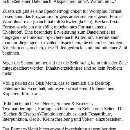
Schließen einer Datei nach 'Abspeichern unter'. Warum nur...?
Zusätzlich gibt es eine Speichermöglichkeit für Wordplus-Format.
Lesen kann das Programm übrigens außer seinem eigenen Format
Wordplus-Texte (manchmal mit Schwierigkeiten), Becker-Text-
Format sowie ein mir völlig unbekanntes Format namens
'Evolution'. Eine besondere Erweiterung zum Dateieinerlei ist
hingegen die Funktion 'Speichere nach Kriterium'. Hiermit kann
man nur diejenigen Textzeilen abspeichem, die einem bestimmten
Kriterium entsprechen, die z.B. fett gedruckt sind und mit einer Zahl
beginnen.
Sogar die Seitennummer, auf der die Zeile steht, kann mit jeder Zeile
mitgespeichert werden. Inhaltsverzeichnisse sind so kein Problem
mehr.
Völlig neu ist das Disk Menü, das so ziemlich alle Desktop-
Dateifunktionen enthält, inklusive Formatieren, Umbenennen,
Kopieren, Info usw...
‘Edit’ bietet nicht viel Neues, Suchen & Ersetzen,
Textmarkierungen, Sprünge zu bestimmten Zeilen oder Seiten. Die
‘Suchen & Ersetzen'-Funktion erlaubt es, auch Testattribute,
Interpunktion, Groß-/ Kleinschreibung und 'Joker’ einzubeziehen.
Das Formate-Menü bietet etwas Abwechslung gegenüber dem