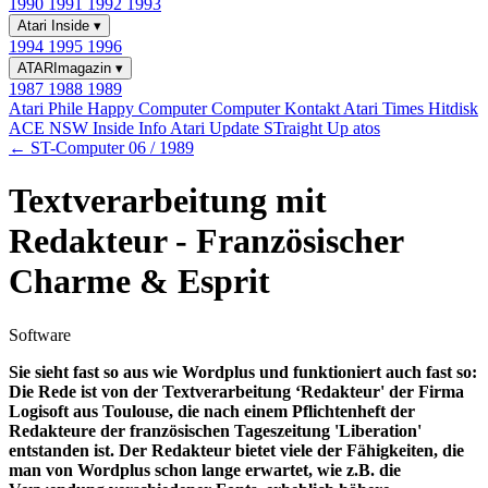
1990
1991
1992
1993
Atari Inside
▾
1994
1995
1996
ATARImagazin
▾
1987
1988
1989
Atari Phile
Happy Computer
Computer Kontakt
Atari Times
Hitdisk
ACE NSW Inside Info
Atari Update
STraight Up
atos
← ST-Computer 06 / 1989
Textverarbeitung mit
Redakteur - Französischer
Charme & Esprit
Software
Sie sieht fast so aus wie Wordplus und funktioniert auch fast so:
Die Rede ist von der Textverarbeitung ‘Redakteur' der Firma
Logisoft aus Toulouse, die nach einem Pflichtenheft der
Redakteure der französischen Tageszeitung 'Liberation'
entstanden ist. Der Redakteur bietet viele der Fähigkeiten, die
man von Wordplus schon lange erwartet, wie z.B. die