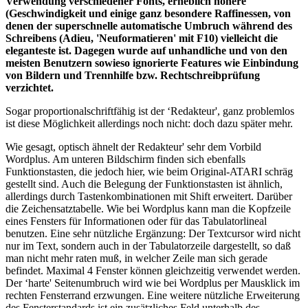
Verwendung verschiedener Fonts, erheblich höhere
(Geschwindigkeit und einige ganz besondere Raffinessen, von
denen der superschnelle automatische Umbruch während des
Schreibens (Adieu, 'Neuformatieren' mit F10) vielleicht die
eleganteste ist. Dagegen wurde auf unhandliche und von den
meisten Benutzern sowieso ignorierte Features wie Einbindung
von Bildern und Trennhilfe bzw. Rechtschreibprüfung
verzichtet.
Sogar proportionalschriftfähig ist der ‘Redakteur', ganz problemlos
ist diese Möglichkeit allerdings noch nicht: doch dazu später mehr.
Wie gesagt, optisch ähnelt der Redakteur' sehr dem Vorbild
Wordplus. Am unteren Bildschirm finden sich ebenfalls
Funktionstasten, die jedoch hier, wie beim Original-ATARI schräg
gestellt sind. Auch die Belegung der Funktionstasten ist ähnlich,
allerdings durch Tastenkombinationen mit Shift erweitert. Darüber
die Zeichensatztabelle. Wie bei Wordplus kann man die Kopfzeile
eines Fensters für Informationen oder für das Tabulatorlineal
benutzen. Eine sehr nützliche Ergänzung: Der Textcursor wird nicht
nur im Text, sondern auch in der Tabulatorzeile dargestellt, so daß
man nicht mehr raten muß, in welcher Zeile man sich gerade
befindet. Maximal 4 Fenster können gleichzeitig verwendet werden.
Der ‘harte' Seitenumbruch wird wie bei Wordplus per Mausklick im
rechten Fensterrand erzwungen. Eine weitere nützliche Erweiterung
des Fensterstandards ist ein zusätzliches Feld unterhalb des