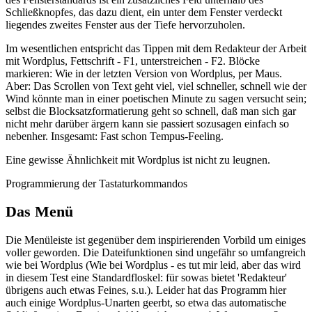
Schließknopfes, das dazu dient, ein unter dem Fenster verdeckt
liegendes zweites Fenster aus der Tiefe hervorzuholen.
Im wesentlichen entspricht das Tippen mit dem Redakteur der Arbeit
mit Wordplus, Fettschrift - F1, unterstreichen - F2. Blöcke
markieren: Wie in der letzten Version von Wordplus, per Maus.
Aber: Das Scrollen von Text geht viel, viel schneller, schnell wie der
Wind könnte man in einer poetischen Minute zu sagen versucht sein;
selbst die Blocksatzformatierung geht so schnell, daß man sich gar
nicht mehr darüber ärgern kann sie passiert sozusagen einfach so
nebenher. Insgesamt: Fast schon Tempus-Feeling.
Eine gewisse Ähnlichkeit mit Wordplus ist nicht zu leugnen.
Programmierung der Tastaturkommandos
Das Menü
Die Menüleiste ist gegenüber dem inspirierenden Vorbild um einiges
voller geworden. Die Dateifunktionen sind ungefähr so umfangreich
wie bei Wordplus (Wie bei Wordplus - es tut mir leid, aber das wird
in diesem Test eine Standardfloskel: für sowas bietet 'Redakteur'
übrigens auch etwas Feines, s.u.). Leider hat das Programm hier
auch einige Wordplus-Unarten geerbt, so etwa das automatische