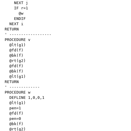
    NEXT j

    IF r=1

      @w

    ENDIF

  NEXT i

RETURN

' ------------------

PROCEDURE v

  @lt(g1)

  @fd(f)

  @bk(f)

  @rt(g2)

  @fd(f)

  @bk(f)

  @lt(g1)

RETURN

' -------------

PROCEDURE w

  DEFLINE 1,0,0,1

  @lt(g1)

  pen=1

  @fd(f)

  pen=0

  @bk(f)

  @rt(g2)
