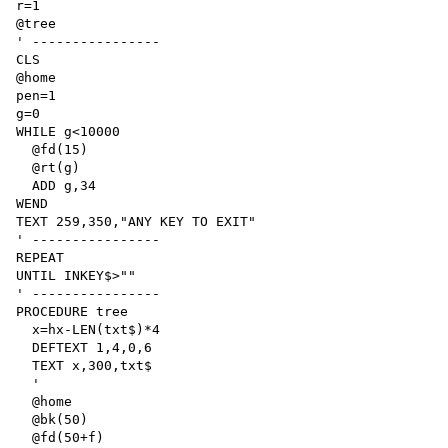
r=1

@tree

' ----------------

CLS

@home

pen=1

g=0

WHILE g<10000

  @fd(15)

  @rt(g)

  ADD g,34

WEND

TEXT 259,350,"ANY KEY TO EXIT"

' ----------------

REPEAT

UNTIL INKEY$>""

' ----------------

PROCEDURE tree

  x=hx-LEN(txt$)*4

  DEFTEXT 1,4,0,6

  TEXT x,300,txt$

  '

  @home

  @bk(50)

  @fd(50+f)
