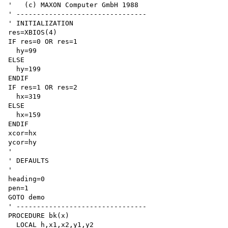
'   (c) MAXON Computer GmbH 1988

' --------------------------------

' INITIALIZATION

res=XBIOS(4)

IF res=0 OR res=1

  hy=99

ELSE

  hy=199

ENDIF

IF res=1 OR res=2

  hx=319

ELSE

  hx=159

ENDIF

xcor=hx

ycor=hy

'

' DEFAULTS

'

heading=0

pen=1

GOTO demo

' --------------------------------

PROCEDURE bk(x)

  LOCAL h,x1,x2,y1,y2
