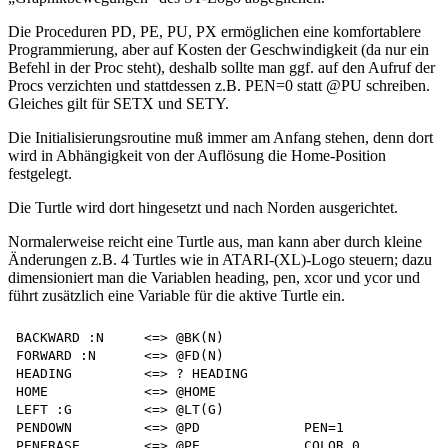
Die Proceduren PD, PE, PU, PX ermöglichen eine komfortablere
Programmierung, aber auf Kosten der Geschwindigkeit (da nur ein
Befehl in der Proc steht), deshalb sollte man ggf. auf den Aufruf der
Procs verzichten und stattdessen z.B. PEN=0 statt @PU schreiben.
Gleiches gilt für SETX und SETY.
Die Initialisierungsroutine muß immer am Anfang stehen, denn dort
wird in Abhängigkeit von der Auflösung die Home-Position
festgelegt.
Die Turtle wird dort hingesetzt und nach Norden ausgerichtet.
Normalerweise reicht eine Turtle aus, man kann aber durch kleine
Änderungen z.B. 4 Turtles wie in ATARI-(XL)-Logo steuern; dazu
dimensioniert man die Variablen heading, pen, xcor und ycor und
führt zusätzlich eine Variable für die aktive Turtle ein.
BACKWARD :N     <=> @BK(N)

FORWARD :N      <=> @FD(N)

HEADING         <=> ? HEADING

HOME            <=> @HOME

LEFT :G         <=> @LT(G)

PENDOWN         <=> @PD             PEN=1

PENERASE        <=> @PE             COLOR 0
