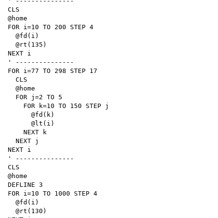
' ---------------

CLS

@home

FOR i=10 TO 200 STEP 4

  @fd(i)

  @rt(135)

NEXT i

' ---------------

FOR i=77 TO 298 STEP 17

  CLS

  @home

  FOR j=2 TO 5

    FOR k=10 TO 150 STEP j

      @fd(k)

      @lt(i)

    NEXT k

  NEXT j

NEXT i

' ---------------

CLS

@home

DEFLINE 3

FOR i=10 TO 1000 STEP 4

  @fd(i)

  @rt(130)
