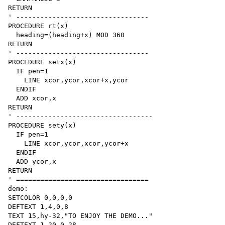
RETURN

' ---------------------------------

PROCEDURE rt(x)

  heading=(heading+x) MOD 360

RETURN

' ---------------------------------

PROCEDURE setx(x)

  IF pen=1

    LINE xcor,ycor,xcor+x,ycor

  ENDIF

  ADD xcor,x

RETURN

' ----------------------------------

PROCEDURE sety(x)

  IF pen=1

    LINE xcor,ycor,xcor,ycor+x

  ENDIF

  ADD ycor,x

RETURN

' =================================

demo:

SETCOLOR 0,0,0,0

DEFTEXT 1,4,0,8

TEXT 15,hy-32,"TO ENJOY THE DEMO..."

DEFTEXT 1,20,0,28
