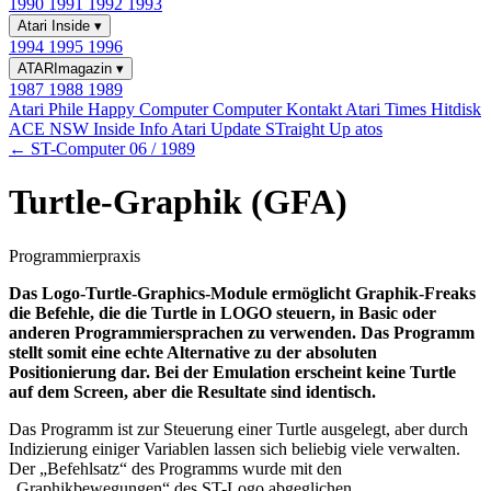
1990
1991
1992
1993
Atari Inside
▾
1994
1995
1996
ATARImagazin
▾
1987
1988
1989
Atari Phile
Happy Computer
Computer Kontakt
Atari Times
Hitdisk
ACE NSW Inside Info
Atari Update
STraight Up
atos
← ST-Computer 06 / 1989
Turtle-Graphik (GFA)
Programmierpraxis
Das Logo-Turtle-Graphics-Module ermöglicht Graphik-Freaks
die Befehle, die die Turtle in LOGO steuern, in Basic oder
anderen Programmiersprachen zu verwenden. Das Programm
stellt somit eine echte Alternative zu der absoluten
Positionierung dar. Bei der Emulation erscheint keine Turtle
auf dem Screen, aber die Resultate sind identisch.
Das Programm ist zur Steuerung einer Turtle ausgelegt, aber durch
Indizierung einiger Variablen lassen sich beliebig viele verwalten.
Der „Befehlsatz“ des Programms wurde mit den
„Graphikbewegungen“ des ST-Logo abgeglichen.