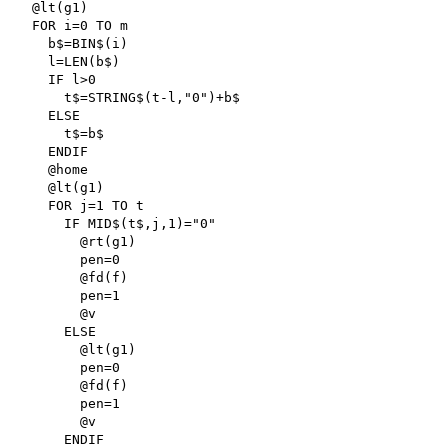
  @lt(g1)

  FOR i=0 TO m

    b$=BIN$(i)

    l=LEN(b$)

    IF l>0

      t$=STRING$(t-l,"0")+b$

    ELSE

      t$=b$

    ENDIF

    @home

    @lt(g1)

    FOR j=1 TO t

      IF MID$(t$,j,1)="0"

        @rt(g1)

        pen=0

        @fd(f)

        pen=1

        @v

      ELSE

        @lt(g1)

        pen=0

        @fd(f)

        pen=1

        @v

      ENDIF
