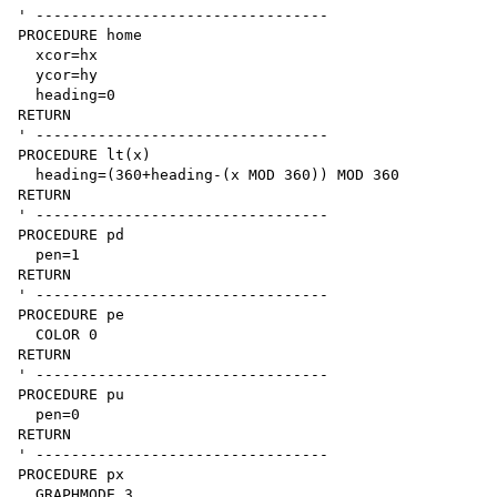
' ---------------------------------

PROCEDURE home

  xcor=hx

  ycor=hy

  heading=0

RETURN

' ---------------------------------

PROCEDURE lt(x)

  heading=(360+heading-(x MOD 360)) MOD 360

RETURN

' ---------------------------------

PROCEDURE pd

  pen=1

RETURN

' ---------------------------------

PROCEDURE pe

  COLOR 0

RETURN

' ---------------------------------

PROCEDURE pu

  pen=0

RETURN

' ---------------------------------

PROCEDURE px

  GRAPHMODE 3
