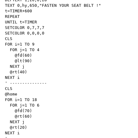
TEXT 0,hy,650,"FASTEN YOUR SEAT BELT !"

t=TIMER+600

REPEAT

UNTIL t=TIMER

SETCOLOR 0,7,7,7

SETCOLOR 0,0,0,0

CLS

FOR i=1 TO 9

  FOR j=1 TO 4

    @fd(60)

    @lt(90)

  NEXT j

  @rt(40)

NEXT i

' ---------------

CLS

@home

FOR i=1 TO 18

  FOR j=1 TO 6

    @fd(70)

    @rt(60)

  NEXT j

  @rt(20)

NEXT i
