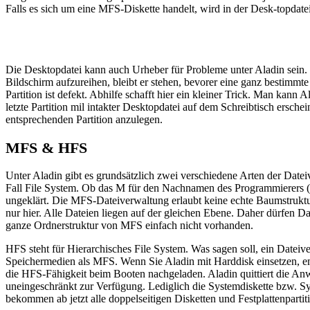
Falls es sich um eine MFS-Diskette handelt, wird in der Desk-topdatei
Die Desktopdatei kann auch Urheber für Probleme unter Aladin sein. F
Bildschirm aufzureihen, bleibt er stehen, bevorer eine ganz bestimmte
Partition ist defekt. Abhilfe schafft hier ein kleiner Trick. Man ka
letzte Partition mil intakter Desktopdatei auf dem Schreibtisch ersc
entsprechenden Partition anzulegen.
MFS & HFS
Unter Aladin gibt es grundsätzlich zwei verschiedene Arten der Dat
Fall File System. Ob das M für den Nachnamen des Programmierers (Se
ungeklärt. Die MFS-Dateiverwaltung erlaubt keine echte Baumstruktu
nur hier. Alle Dateien liegen auf der gleichen Ebene. Daher dürfen 
ganze Ordnerstruktur von MFS einfach nicht vorhanden.
HFS steht für Hierarchisches File System. Was sagen soll, ein Datei
Speichermedien als MFS. Wenn Sie Aladin mit Harddisk einsetzen, empf
die HFS-Fähigkeit beim Booten nachgeladen. Aladin quittiert die An
uneingeschränkt zur Verfügung. Lediglich die Systemdiskette bzw. Sy
bekommen ab jetzt alle doppelseitigen Disketten und Festplattenpart