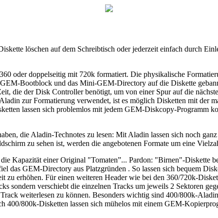
skette löschen auf dem Schreibtisch oder jederzeit einfach durch Einl
360 oder doppelseitig mit 720k formatiert. Die physikalische Formatie
r GEM-Bootblock und das Mini-GEM-Directory auf die Diskette gebannt
t, die der Disk Controller benötigt, um von einer Spur auf die nächste
 Aladin zur Formatierung verwendet, ist es möglich Disketten mit der
-Disketten lassen sich problemlos mit jedem GEM-Diskcopy-Programm k
ben, die Aladin-Technotes zu lesen: Mit Aladin lassen sich noch ganz
schirm zu sehen ist, werden die angebotenen Formate um eine Vielzahl
die Kapazität einer Original "Tomaten”... Pardon: "Birnen"-Diskette be
ntfiel das GEM-Directory aus Platzgründen . So lassen sich bequem Dis
eit zu erhöhen. Für einen weiteren Header wie bei den 360/720k-Disket
cks sondern verschiebt die einzelnen Tracks um jeweils 2 Sektoren ge
 Track weiterlesen zu können. Besonders wichtig sind 400/800k-Aladin
h 400/800k-Disketten lassen sich mühelos mit einem GEM-Kopierprogr