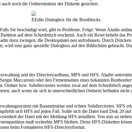
 auch noch die Ordnerstruktur der Diskette gesichert.
EEdits Dialogbox für die Bootblocks
alls Sie beschädigt wird, gibt es Probleme. Folge: Wenn Aladin anfäng
 Partition auf dem Schreibtisch erscheint. Auch ein Reset behebt das P
nn Aladin dazu zwingen, die Desktopdatei neu aufzubauen. Durch Drücke
heint, wird eine ganz spezielle Dialogbox auf den Bildschirm gebracht.
eiverwaltung und des Directoryaufbaus, MFS und HFS. Aladin unterstüt
rgio Maccaroni) oder den Firmennamen eines bekannten Bonbonhersteller
r. Ordner bzw. Subdirectories werden zwar auf dem Schreibtisch angez
Dateien, auch wenn sie sich in unterschiedlichen Ordnern befinden nic
verwaltungssystem mit Baumstruktur und echten Subdirectories. HFS erl
iehlt sich HFS auf jeden Fall. Sollte sich die Datei l/ard Disk 20 auf
wesenheit der Datei mit der Meldung HFS installiert. Von nun an steh
stempartition muß weiterhin MFS bleiben. Denn HFS-Disketten können u
itionen beim Formatieren HFS-Directoryformat.