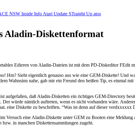
ACE NSW Inside Info
Atari Update
STraight Up
atos
as Aladin-Diskettenformat
tables Edieren von Aladin-Dateien ist mit dem PD-Diskeditor FEdit m
 So so! Hm? Sieht eigentlich genauso aus wie eine GEM-Diskette! Und wa
 dem Wahnsinn nahe, gab mir ein Freund den heißen Tip, es einmal mit 
st aufgefallen, daß Aladin-Disketten ein richtiges GEM-Directory besi
 Der würde nämlich auftreten, wenn es nicht vorhanden wäre. Anderers
t. eine Diskette zu beschriften. “Was ist denn auf dieser verdxxxxxx D
im Versuch eine Aladin-Diskette unter GEM zu Booten eine Meldung a
en bzw. in manchen Diskettensammlungen zugeht.