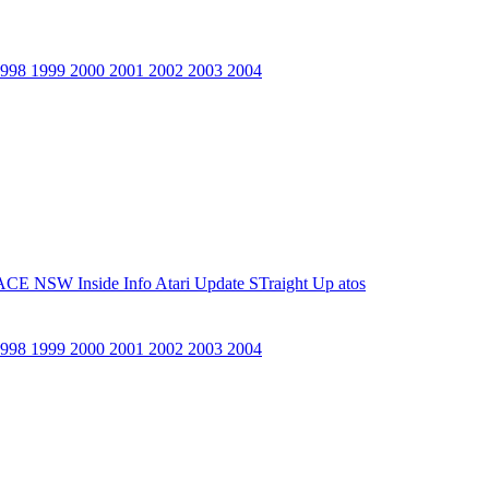
1998
1999
2000
2001
2002
2003
2004
ACE NSW Inside Info
Atari Update
STraight Up
atos
1998
1999
2000
2001
2002
2003
2004