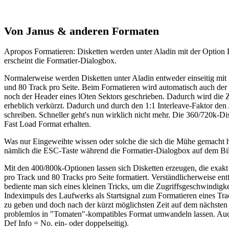
Von Janus & anderen Formaten
Apropos Formatieren: Disketten werden unter Aladin mit der Option Di
erscheint die Formatier-Dialogbox.
Normalerweise werden Disketten unter Aladin entweder einseitig mit 
und 80 Track pro Seite. Beim Formatieren wird automatisch auch de
noch der Header eines lOten Sektors geschrieben. Dadurch wird die Zei
erheblich verkürzt. Dadurch und durch den 1:1 Interleave-Faktor den
schreiben. Schneller geht's nun wirklich nicht mehr. Die 360/720k
Fast Load Format erhalten.
Was nur Eingeweihte wissen oder solche die sich die Mühe gemacht ha
nämlich die ESC-Taste während die Formatier-Dialogbox auf dem Bild
Mit den 400/800k-Optionen lassen sich Disketten erzeugen, die exakt 
pro Track und 80 Tracks pro Seite formatiert. Verständlicherweise e
bediente man sich eines kleinen Tricks, um die Zugriffsgeschwindigk
Indeximpuls des Laufwerks als Startsignal zum Formatieren eines Tra
zu geben und doch nach der kürzt möglichsten Zeit auf dem nächsten
problemlos in "Tomaten"-kompatibles Format umwandeln lassen. Auc
Def Info = No. ein- oder doppelseitig).