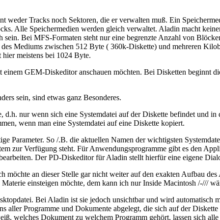
ennt weder Tracks noch Sektoren, die er verwalten muß. Ein Speicherme
ocks. Alle Speichermedien werden gleich verwaltet. Aladin macht kei
sein. Bei MFS-Formaten steht nur eine begrenzte Anzahl von Blöcken
des Mediums zwischen 512 Byte ( 360k-Diskette) und mehreren Kilobyt
 hier meistens bei 1024 Byte.
 mit einem GEM-Diskeditor anschauen möchten. Bei Disketten beginnt die
nders sein, sind etwas ganz Besonderes.
d.h. nur wenn sich eine Systemdatei auf der Diskette befindet und in d
mmen, wenn man eine Systemdatei auf eine Diskette kopiert.
tige Parameter. So /.B. die aktuellen Namen der wichtigsten Systemdat
ystem zur Verfügung steht. Für Anwendungsprogramme gibt es den Appli
earbeiten. Der PD-Diskeditor für Aladin stellt hierfür eine eigene Dia
Ich möchte an dieser Stelle gar nicht weiter auf den exakten Aufbau de
 Materie einsteigen möchte, dem kann ich nur Inside Macintosh /-/// w
ktopdatei. Bei Aladin ist sie jedoch unsichtbar und wird automatisch 
cons aller Programme und Dokumente abgelegt, die sich auf der Diske
 weiß, welches Dokument zu welchem Programm gehört, lassen sich all