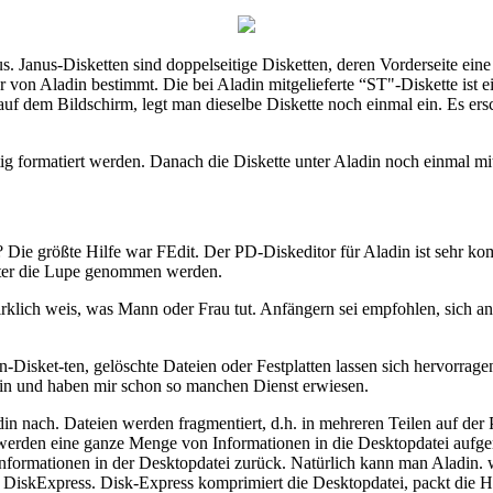
us. Janus-Disketten sind doppelseitige Disketten, deren Vorderseite eine
r von Aladin bestimmt. Die bei Aladin mitgelieferte “ST"-Diskette ist 
h auf dem Bildschirm, legt man dieselbe Diskette noch einmal ein. Es ers
ig formatiert werden. Danach die Diskette unter Aladin noch einmal mi
ie größte Hilfe war FEdit. Der PD-Diskeditor für Aladin ist sehr komf
nter die Lupe genommen werden.
rklich weis, was Mann oder Frau tut. Anfängern sei empfohlen, sich an
-Disket-ten, gelöschte Dateien oder Festplatten lassen sich hervorrag
din und haben mir schon so manchen Dienst erwiesen.
n nach. Dateien werden fragmentiert, d.h. in mehreren Teilen auf der 
rd, werden eine ganze Menge von Informationen in die Desktopdatei auf
n Informationen in der Desktopdatei zurück. Natürlich kann man Aladin
ns DiskExpress. Disk-Express komprimiert die Desktopdatei, packt die H