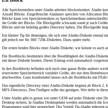
Alle Speichermedien unter Aladin arbeiten blockorientiert. Aladin k
Anzahl Blöcke. Eingefleischte Aladianer sprechen von Allocation Bl
Blöcke kann von Speichermedium zu Speichermedium unterschiedlich 
die Größe der Blocks. Die Blockgröße schwankt somit je nach Größe 
Blöcke und ein beliebig großes Directory haben. Die Blockgröße liegt
Ein kleiner Tip für diejenigen, die sich eine Aladin-Diskette einmal
gilt jedoch nur für 360/ 720k-Disketten. Dazu später mehr.
Die ersten beiden Blocks einer Aladin Diskette, wie könnte es auch a
Die Bootblocks bestimmen über die Bootfähigkeit der Aladin-Diskette, 
mit dieser Diskette booten. Dieser Eintrag wird automatisch vorgeno
In den Bootblocks befinden sich noch eine ganze Reihe anderer wich
reservierter Speicherbereich variabler Größe, der nur dem Betriebss
abschweifen. Ganz komfortabel lassen sich die Bootblocks mit FEdit b
Das eigentliche Directory einer Aladin-Diskette beginnt ab Block 2. 
MFS-Directorys. Den Findigen sollte das genügen. Wer tiefer in diese
Unter Aladin gibt es genau wie unter GEM auf jeder Diskette eine Des
Desktop sichern. In Aladins Desktopdatei werden automatisch die I
Programmen wird hier gespeichert. Der Vorteil: Da Aladin jederzeit