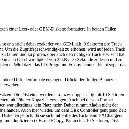
egen einer Leer- oder GEM-Diskette formatiert. In beiden Fallen
rung entspricht dabei exakt der von GEM, d.h. 9 Sektoren pro Track
. Um die Zugriffsgeschwindigkeit zu erhöhen, wird auf jeden Track
 zu fahren und zu prüfen, ober auch den richtigen Track erwischt hat,
 maximalen Geschwindigkeit von 22kBy te / Sekunde zu lesen und zu
opieren. Wird dazu das PD-Programm FCopy benutzt, bleibt sogar das
 andere Diskettenformate erzeugen. Drückt der findige Benutzer
 erweitert.
sitzen. Die Disketten werden ein- bzw. doppelseitig mit 10 Sektoren
ketten mit höherer Kapazität erzeugen. Auch bei diesem Format
ten war allerdings kein Platz mehr. Daher nimmt Aladin nicht den
geneinander. Auch hier wieder, um dem Disk Controller genügend Zeit
-Disketten jedoch, da sie sich mit Hilfe des Eickmann EXChangers
amm duplizieren (z.B. mit FCopy, Parameter: 10 Sektoren, Disk