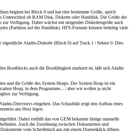
dium beginnt bei Block 0 und hat eine bestimmte Größe, sprich
nen Unterschied ob RAM Disk, Diskette oder Harddisk. Die Größe der
 zur Verfügung. Daher wächst mit steigender Diskettengröße auch
es (Partition auf der Harddisk). HFS-Formate können beliebig viele
 eigentliche Aladin-Diskette (Block 0) auf Track 1 / Sektor 0. Dies
en Bootblocks auch die Bootfähigkeit markiert ist, läßt sich Aladin
eien und die Größe des System Heaps. Der System Heap ist ein
cation Heap, in dem Programme... ; aber wir wollen ja nicht
logbox zur Verfügung.
s Aladin-Directorys eingehen. Das Schaubild zeigt den Aufbau eines
ärmstens ans Herz legen.
mitgeführt. Daher entfällt das von GEM bekannte lästige manuelle
tte befinden. Auch die Zuordnung zwischen Dokumenten und
e Dokumente vom Schreibtisch aus mit einem Doppelklick öffnen.