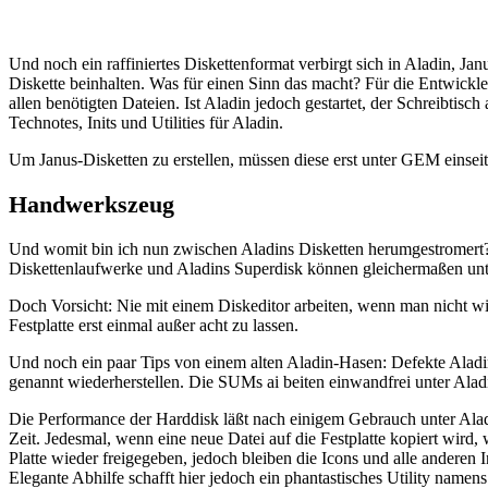
Und noch ein raffiniertes Diskettenformat verbirgt sich in Aladin, Jan
Diskette beinhalten. Was für einen Sinn das macht? Für die Entwickle
allen benötigten Dateien. Ist Aladin jedoch gestartet, der Schreibtisc
Technotes, Inits und Utilities für Aladin.
Um Janus-Disketten zu erstellen, müssen diese erst unter GEM einseit
Handwerkszeug
Und womit bin ich nun zwischen Aladins Disketten herumgestromert? D
Diskettenlaufwerke und Aladins Superdisk können gleichermaßen u
Doch Vorsicht: Nie mit einem Diskeditor arbeiten, wenn man nicht wi
Festplatte erst einmal außer acht zu lassen.
Und noch ein paar Tips von einem alten Aladin-Hasen: Defekte Aladin
genannt wiederherstellen. Die SUMs ai beiten einwandfrei unter Ala
Die Performance der Harddisk läßt nach einigem Gebrauch unter Aladi
Zeit. Jedesmal, wenn eine neue Datei auf die Festplatte kopiert wi
Platte wieder freigegeben, jedoch bleiben die Icons und alle andere
Elegante Abhilfe schafft hier jedoch ein phantastisches Utility name