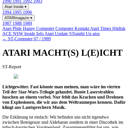
1990
1991
1992
1993
Atari Inside
▾
1994
1995
1996
ATARImagazin
▾
1987
1988
1989
Atari Phile
Happy Computer
Computer Kontakt
Atari Times
Hitdisk
ACE NSW Inside Info
Atari Update
STraight Up
atos
← ST-Computer 07 / 1989
ATARI MACHT(S) L(E)ICHT
ST-Report
Lichtgewitter. Fast könnte man meinen, man wäre im vierten
Teil der Star-Wars-Trilogie gelandet. Bunte Laserstrahlen
huschen an einem vorbei. Nur fehlt das Krachen und Drohnen
von Explosionen, die wir aus dem Weltraumepos kennen. Dafür
klingt aus Lautsprechern Musik.
Die Erklärung ist einfach: Wir befinden uns nicht irgendwo
zwischen Beteigeuze und Aldebaran sondern in einer Discothek im
irdisch-bayrischen Voralpenland. Zusammengeführt hat uns, wie