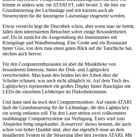
könnte es anders sein, ein ATARI ST, oder besser 3, die hier zur
Grundsteuerung der Lichtanlage und seit kurzem auch als
Steuersystem für die hauseigene Laseranlage eingesetzt werden.
Etwas versteckt liegt die Discothek schon, aber wenn man sie betritt,
fallen dem interessierten Betrachter sofort einige Besonderheiten
auf. Da ist zunächst die Ausgestaltung des Innenraumes mit
Königsloge und Wandbemalung. Eine Grotte und ein Restaurant
hinter Glas, von dem man einen guten Blick auf die Tanzfläche hat,
stechen auch hervor.
Für den Computerenthusiasten ist aber die Musiktheke von
besonderem Interesse, hinter der Disk- und Lightjockey
verschwinden. Man kann den beiden bei der Arbeit über die
Schulter schauen, was auch nicht alltäglich ist. Auf dem Tisch des
Lightjockeys repräsentiert ein großes Display hinter Rauchglas mit
LEDs die einzelnen Lichtkörper im Diskothekenraum.
Und dann sind da noch drei Computermonitore. Auf einem ATARI
läuft die Grundsteuerung für die Lichtanlage, die den Lightjockey
ein wenig entlasten soll. Für den Laser stehen zwei vollkommen
unabhängige Computersysteme zur Verfügung. Eines wird zum
Abspielen fertig eingekaufter ‚Konserven’ shows benutzt, die auch
schon von hoher Qualität sind, aber das eigentlich neue an dem
installierten System ist die Steuerung über den zweiten ATARI. Mit