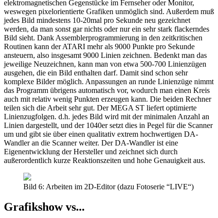
elektromagnetischen Gegenstücke im Fernseher oder Monitor,
weswegen pixelorientierte Grafiken unmöglich sind. Außerdem muß
jedes Bild mindestens 10-20mal pro Sekunde neu gezeichnet
werden, da man sonst gar nichts oder nur ein sehr stark flackerndes
Bild sieht. Dank Assemblerprogrammierung in den zeitkritischen
Routinen kann der ATARI mehr als 9000 Punkte pro Sekunde
ansteuern, also insgesamt 9000 Linien zeichnen. Bedenkt man das
jeweilige Neuzeichnen, kann man von etwa 500-700 Linienzügen
ausgehen, die ein Bild enthalten darf. Damit sind schon sehr
komplexe Bilder möglich. Anpassungen an runde Linienzüge nimmt
das Programm übrigens automatisch vor, wodurch man einen Kreis
auch mit relativ wenig Punkten erzeugen kann. Die beiden Rechner
teilen sich die Arbeit sehr gut. Der MEGA ST liefert optimierte
Linienzugfolgen. d.h. jedes Bild wird mit der minimalen Anzahl an
Linien dargestellt, und der 1040er setzt dies in Pegel für die Scanner
um und gibt sie über einen qualitativ extrem hochwertigen DA-
Wandler an die Scanner weiter. Der DA-Wandler ist eine
Eigenentwicklung der Hersteller und zeichnet sich durch
außerordentlich kurze Reaktionszeiten und hohe Genauigkeit aus.
Bild 6: Arbeiten im 2D-Editor (dazu Fotoserie “LIVE“)
Grafikshow vs...