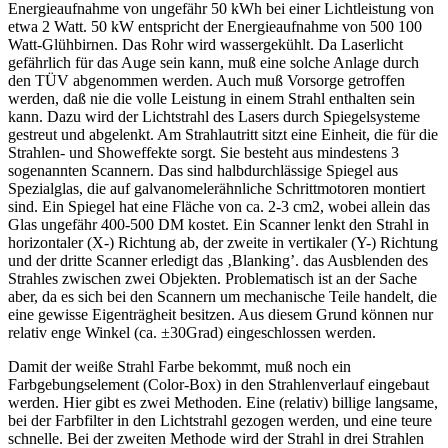
Energieaufnahme von ungefähr 50 kWh bei einer Lichtleistung von
etwa 2 Watt. 50 kW entspricht der Energieaufnahme von 500 100
Watt-Glühbirnen. Das Rohr wird wassergekühlt. Da Laserlicht
gefährlich für das Auge sein kann, muß eine solche Anlage durch
den TÜV abgenommen werden. Auch muß Vorsorge getroffen
werden, daß nie die volle Leistung in einem Strahl enthalten sein
kann. Dazu wird der Lichtstrahl des Lasers durch Spiegelsysteme
gestreut und abgelenkt. Am Strahlautritt sitzt eine Einheit, die für die
Strahlen- und Showeffekte sorgt. Sie besteht aus mindestens 3
sogenannten Scannern. Das sind halbdurchlässige Spiegel aus
Spezialglas, die auf galvanomelerähnliche Schrittmotoren montiert
sind. Ein Spiegel hat eine Fläche von ca. 2-3 cm2, wobei allein das
Glas ungefähr 400-500 DM kostet. Ein Scanner lenkt den Strahl in
horizontaler (X-) Richtung ab, der zweite in vertikaler (Y-) Richtung
und der dritte Scanner erledigt das ‚Blanking’. das Ausblenden des
Strahles zwischen zwei Objekten. Problematisch ist an der Sache
aber, da es sich bei den Scannern um mechanische Teile handelt, die
eine gewisse Eigenträgheit besitzen. Aus diesem Grund können nur
relativ enge Winkel (ca. ±30Grad) eingeschlossen werden.
Damit der weiße Strahl Farbe bekommt, muß noch ein
Farbgebungselement (Color-Box) in den Strahlenverlauf eingebaut
werden. Hier gibt es zwei Methoden. Eine (relativ) billige langsame,
bei der Farbfilter in den Lichtstrahl gezogen werden, und eine teure
schnelle. Bei der zweiten Methode wird der Strahl in drei Strahlen