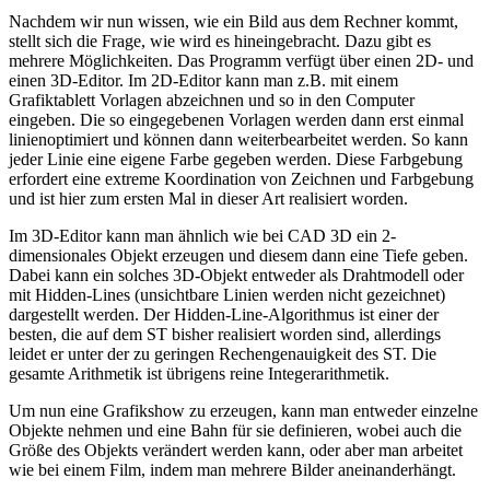
Nachdem wir nun wissen, wie ein Bild aus dem Rechner kommt,
stellt sich die Frage, wie wird es hineingebracht. Dazu gibt es
mehrere Möglichkeiten. Das Programm verfügt über einen 2D- und
einen 3D-Editor. Im 2D-Editor kann man z.B. mit einem
Grafiktablett Vorlagen abzeichnen und so in den Computer
eingeben. Die so eingegebenen Vorlagen werden dann erst einmal
linienoptimiert und können dann weiterbearbeitet werden. So kann
jeder Linie eine eigene Farbe gegeben werden. Diese Farbgebung
erfordert eine extreme Koordination von Zeichnen und Farbgebung
und ist hier zum ersten Mal in dieser Art realisiert worden.
Im 3D-Editor kann man ähnlich wie bei CAD 3D ein 2-
dimensionales Objekt erzeugen und diesem dann eine Tiefe geben.
Dabei kann ein solches 3D-Objekt entweder als Drahtmodell oder
mit Hidden-Lines (unsichtbare Linien werden nicht gezeichnet)
dargestellt werden. Der Hidden-Line-Algorithmus ist einer der
besten, die auf dem ST bisher realisiert worden sind, allerdings
leidet er unter der zu geringen Rechengenauigkeit des ST. Die
gesamte Arithmetik ist übrigens reine Integerarithmetik.
Um nun eine Grafikshow zu erzeugen, kann man entweder einzelne
Objekte nehmen und eine Bahn für sie definieren, wobei auch die
Größe des Objekts verändert werden kann, oder aber man arbeitet
wie bei einem Film, indem man mehrere Bilder aneinanderhängt.