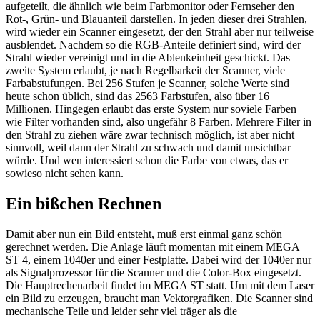
aufgeteilt, die ähnlich wie beim Farbmonitor oder Fernseher den
Rot-, Grün- und Blauanteil darstellen. In jeden dieser drei Strahlen,
wird wieder ein Scanner eingesetzt, der den Strahl aber nur teilweise
ausblendet. Nachdem so die RGB-Anteile definiert sind, wird der
Strahl wieder vereinigt und in die Ablenkeinheit geschickt. Das
zweite System erlaubt, je nach Regelbarkeit der Scanner, viele
Farbabstufungen. Bei 256 Stufen je Scanner, solche Werte sind
heute schon üblich, sind das 2563 Farbstufen, also über 16
Millionen. Hingegen erlaubt das erste System nur soviele Farben
wie Filter vorhanden sind, also ungefähr 8 Farben. Mehrere Filter in
den Strahl zu ziehen wäre zwar technisch möglich, ist aber nicht
sinnvoll, weil dann der Strahl zu schwach und damit unsichtbar
würde. Und wen interessiert schon die Farbe von etwas, das er
sowieso nicht sehen kann.
Ein bißchen Rechnen
Damit aber nun ein Bild entsteht, muß erst einmal ganz schön
gerechnet werden. Die Anlage läuft momentan mit einem MEGA
ST 4, einem 1040er und einer Festplatte. Dabei wird der 1040er nur
als Signalprozessor für die Scanner und die Color-Box eingesetzt.
Die Hauptrechenarbeit findet im MEGA ST statt. Um mit dem Laser
ein Bild zu erzeugen, braucht man Vektorgrafiken. Die Scanner sind
mechanische Teile und leider sehr viel träger als die