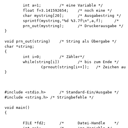
	int a=1;	/* eine Variable */

	float f=3.141592654;	/* noch eine */

	char mystring[20];	/* Ausgabestring */

	sprintf(mystring,"%d %3.7f\n",a,f);	/*	Ausgabe in String */

	prn_out(mystring);	/* Druckerausgabe */

}

void prn_out(string)	/* String als Übergabe */

char *string;

{

	int i=0;	/* Zähler*/

	while(string[i])	/* bis zum Ende */

		Cprnout(string[i++]);	/* Zeichen ausgeben */

}

#include <stdio.h>	/* Standard-Ein/Ausgabe	*/

#include <string.h> /* Stringbefehle */

void main()

{

	FILE *fd2;	/*	Datei-Handle	*/
