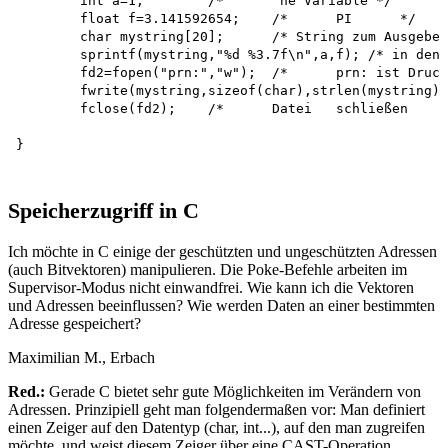
	int a=1;	/*	'ne Variable */

	float f=3.141592654;	/*	PI	*/

	char mystring[20];	/* String zum Ausgeben */

	sprintf(mystring,"%d %3.7f\n",a,f); /* in den String */

	fd2=fopen("prn:","w");	/*	prn: ist Drucker */

	fwrite(mystring,sizeof(char),strlen(mystring),fd2); /* Ausgabe */

	fclose(fd2);	/*	Datei	schließen	*/

}

Speicherzugriff in C
Ich möchte in C einige der geschützten und ungeschützten Adressen
(auch Bitvektoren) manipulieren. Die Poke-Befehle arbeiten im
Supervisor-Modus nicht einwandfrei. Wie kann ich die Vektoren
und Adressen beeinflussen? Wie werden Daten an einer bestimmten
Adresse gespeichert?
Maximilian M., Erbach
Red.:
Gerade C bietet sehr gute Möglichkeiten im Verändern von
Adressen. Prinzipiell geht man folgendermaßen vor: Man definiert
einen Zeiger auf den Datentyp (char, int...), auf den man zugreifen
möchte, und weist diesem Zeiger über eine CAST-Operation