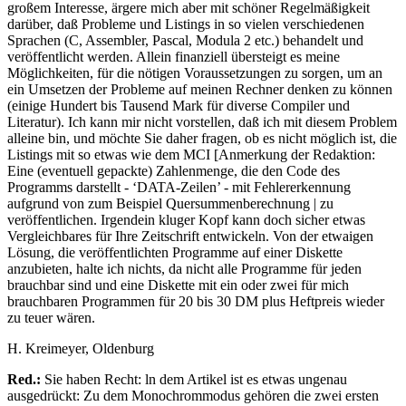
großem Interesse, ärgere mich aber mit schöner Regelmäßigkeit
darüber, daß Probleme und Listings in so vielen verschiedenen
Sprachen (C, Assembler, Pascal, Modula 2 etc.) behandelt und
veröffentlicht werden. Allein finanziell übersteigt es meine
Möglichkeiten, für die nötigen Voraussetzungen zu sorgen, um an
ein Umsetzen der Probleme auf meinen Rechner denken zu können
(einige Hundert bis Tausend Mark für diverse Compiler und
Literatur). Ich kann mir nicht vorstellen, daß ich mit diesem Problem
alleine bin, und möchte Sie daher fragen, ob es nicht möglich ist, die
Listings mit so etwas wie dem MCI [Anmerkung der Redaktion:
Eine (eventuell gepackte) Zahlenmenge, die den Code des
Programms darstellt - ‘DATA-Zeilen’ - mit Fehlererkennung
aufgrund von zum Beispiel Quersummenberechnung | zu
veröffentlichen. Irgendein kluger Kopf kann doch sicher etwas
Vergleichbares für Ihre Zeitschrift entwickeln. Von der etwaigen
Lösung, die veröffentlichten Programme auf einer Diskette
anzubieten, halte ich nichts, da nicht alle Programme für jeden
brauchbar sind und eine Diskette mit ein oder zwei für mich
brauchbaren Programmen für 20 bis 30 DM plus Heftpreis wieder
zu teuer wären.
H. Kreimeyer, Oldenburg
Red.:
Sie haben Recht: ln dem Artikel ist es etwas ungenau
ausgedrückt: Zu dem Monochrommodus gehören die zwei ersten