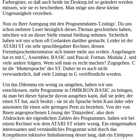
Farbregister, so daß auch beide im Desktop.inf so geändert werden
müssen, wie sie es beschreiben. Man möge uns diese kleine
Ungenauigkeit verzeihen.
Nun zu Ihrer Anregung mit den Programmdaten-'Listings'. Da uns
schon mehrere Leser bezüglich dieses Themas geschrieben haben,
möchten wir an dieser Stelle einmal Stellung nehmen. Sicherlich
haben wir uns schon oft Gedanken darüber gemacht. Leider ist der
ATARI ST ein sehr sprachbegabter Rechner, dessen
Fremdsprachenkenntnisse sich immer mehr aus weiten. Angefangen
hat es mit C, Assembler, BASIC und Pascal: Fortran. Modula 2. und
viele andere folgten. Wem soll man es recht machen? Zugegeben. C
ist die ‘Muttersprache’ des ST. Daher ist es auch nicht
verwunderlich, daß viele Listings in G veröffentlicht werden.
Um das Dilemma ein wenig zu umgehen, haben wir uns
entschlossen, mehr Programme in OMIKRON.BASIC zu bringen,
da man bei dieser Sprache davon ausgehen kann, daß sie jeder, der
einen ST hat, auch besitzt - sie ist als Sprache beim Kaut dabe oder
ansonsten für einen sehr geringen Preis zu beziehen. Von der von
Ihnen angesprochenen Lösung der 'Datazeilen', also dem
Abdrucken der eigentlichen Zahlen des Programmes. halten wir bei
einem Rechner wie dem ATARI ST relativ wenig. Ein einigermaßen
interessantes und verständliches Programm wird durch das
Kompilieren inklusive Initialisierung derart lang, daß ein Eintippen