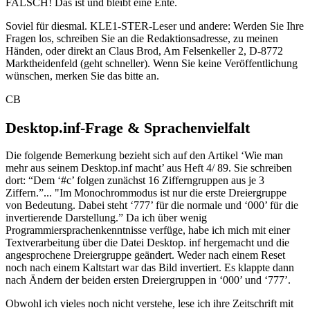
FALSCH! Das ist und bleibt eine Ente.
Soviel für diesmal. KLE1-STER-Leser und andere: Werden Sie Ihre
Fragen los, schreiben Sie an die Redaktionsadresse, zu meinen
Händen, oder direkt an Claus Brod, Am Felsenkeller 2, D-8772
Marktheidenfeld (geht schneller). Wenn Sie keine Veröffentlichung
wünschen, merken Sie das bitte an.
CB
Desktop.inf-Frage & Sprachenvielfalt
Die folgende Bemerkung bezieht sich auf den Artikel ‘Wie man
mehr aus seinem Desktop.inf macht’ aus Heft 4/ 89. Sie schreiben
dort: “Dem ‘#c’ folgen zunächst 16 Zifferngruppen aus je 3
Ziffern.”... "Im Monochrommodus ist nur die erste Dreiergruppe
von Bedeutung. Dabei steht ‘777’ für die normale und ‘000’ für die
invertierende Darstellung.” Da ich über wenig
Programmiersprachenkenntnisse verfüge, habe ich mich mit einer
Textverarbeitung über die Datei Desktop. inf hergemacht und die
angesprochene Dreiergruppe geändert. Weder nach einem Reset
noch nach einem Kaltstart war das Bild invertiert. Es klappte dann
nach Ändern der beiden ersten Dreiergruppen in ‘000’ und ‘777’.
Obwohl ich vieles noch nicht verstehe, lese ich ihre Zeitschrift mit