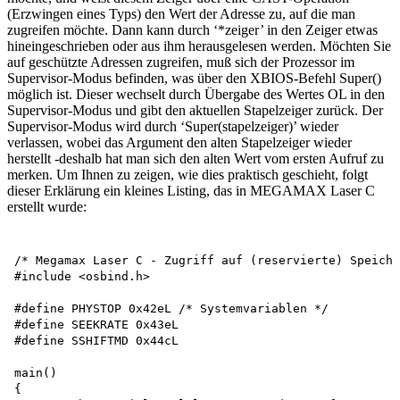
(Erzwingen eines Typs) den Wert der Adresse zu, auf die man
zugreifen möchte. Dann kann durch ‘*zeiger’ in den Zeiger etwas
hineingeschrieben oder aus ihm herausgelesen werden. Möchten Sie
auf geschützte Adressen zugreifen, muß sich der Prozessor im
Supervisor-Modus befinden, was über den XBIOS-Befehl Super()
möglich ist. Dieser wechselt durch Übergabe des Wertes OL in den
Supervisor-Modus und gibt den aktuellen Stapelzeiger zurück. Der
Supervisor-Modus wird durch ‘Super(stapelzeiger)’ wieder
verlassen, wobei das Argument den alten Stapelzeiger wieder
herstellt -deshalb hat man sich den alten Wert vom ersten Aufruf zu
merken. Um Ihnen zu zeigen, wie dies praktisch geschieht, folgt
dieser Erklärung ein kleines Listing, das in MEGAMAX Laser C
erstellt wurde:
/* Megamax Laser C - Zugriff auf (reservierte) Speiche
#include <osbind.h>

#define PHYSTOP 0x42eL /* Systemvariablen */

#define SEEKRATE 0x43eL 

#define SSHIFTMD 0x44cL

main()

{
