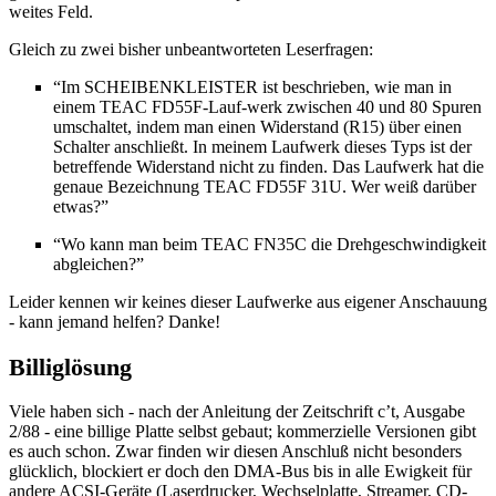
weites Feld.
Gleich zu zwei bisher unbeantworteten Leserfragen:
“Im SCHEIBENKLEISTER ist beschrieben, wie man in
einem TEAC FD55F-Lauf-werk zwischen 40 und 80 Spuren
umschaltet, indem man einen Widerstand (R15) über einen
Schalter anschließt. In meinem Laufwerk dieses Typs ist der
betreffende Widerstand nicht zu finden. Das Laufwerk hat die
genaue Bezeichnung TEAC FD55F 31U. Wer weiß darüber
etwas?”
“Wo kann man beim TEAC FN35C die Drehgeschwindigkeit
abgleichen?”
Leider kennen wir keines dieser Laufwerke aus eigener Anschauung
- kann jemand helfen? Danke!
Billiglösung
Viele haben sich - nach der Anleitung der Zeitschrift c’t, Ausgabe
2/88 - eine billige Platte selbst gebaut; kommerzielle Versionen gibt
es auch schon. Zwar finden wir diesen Anschluß nicht besonders
glücklich, blockiert er doch den DMA-Bus bis in alle Ewigkeit für
andere ACSI-Geräte (Laserdrucker, Wechselplatte, Streamer, CD-