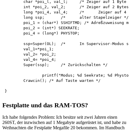
	char *poi_l, val_l;	/* Zeiger auf 1 Byte */

	int *poi_2, val_2;	/* Zeiger auf 2 Bytes, ein Wort */

	long *poi_4, val_4;	/*	Zeiger auf 4 Bytes, ein Langwort */ 

	long ssp;	/*	alter Stapelzeiger */

	poi_1 = (char*) SSHIFTMD; /* Adreßzuweisung mit CAST-Operation */

	poi_2 = (int*) SEEKRATE; 

	poi_4 = (long*) PHYSTOP;

	ssp=Super(OL);	/*	In Supervisor-Modus schalten */

	val_1=*poi_1;

	val_2= *poi_2;

	val_4= *poi_4;

	Super(ssp);	/* Zurückschalten */

		printf("Modus; %d Seekrate; %d Phystop:	%lx\n", val_l, val2, val_4);

	Crawcin(); /* Auf Taste warten */

Festplatte und das RAM-TOS?
Ich habe folgendes Problem: Ich besitze seit zwei Jahren einen
260ST, der inzwischen auf 1 Megabyte aufgerüstet ist, und habe zu
Weihnachten die Festplatte Megafile 20 bekommen. Im Handbuch