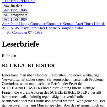
1990
1991
1992
1993
Atari Inside
▾
1994
1995
1996
ATARImagazin
▾
1987
1988
1989
Atari Phile
Happy Computer
Computer Kontakt
Atari Times
Hitdisk
ACE NSW Inside Info
Atari Update
STraight Up
atos
← ST-Computer 07 / 1989
Leserbriefe
Rubriken
KLI-KLA -KLEISTER
Eines kann man über Floppies, Festplatten und deren weitläufige
Verwandtschaft sicher sagen: Sie verursachen massenhaft Probleme.
Zumindest, wenn man nach den Briefen der Feser des
SCHEIBENKLEI-STERs und dieser Zeitung urteilt. Häufige
Fragen, die wir als Autoren des SCHEIBENKLEISTERS gestellt
bekommen, sollen künftig regelmäßig hier veröffentlicht,
beantwortet oder zur Diskussion gestellt werden. Wohlgemerkt: Hier
geht es zwar “nur” um Massen-speicher, aber das ist immer noch ein