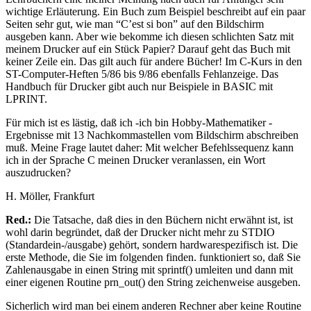
wichtige Erläuterung. Ein Buch zum Beispiel beschreibt auf ein paar
Seiten sehr gut, wie man “C’est si bon” auf den Bildschirm
ausgeben kann. Aber wie bekomme ich diesen schlichten Satz mit
meinem Drucker auf ein Stück Papier? Darauf geht das Buch mit
keiner Zeile ein. Das gilt auch für andere Bücher! Im C-Kurs in den
ST-Computer-Heften 5/86 bis 9/86 ebenfalls Fehlanzeige. Das
Handbuch für Drucker gibt auch nur Beispiele in BASIC mit
LPRINT.
Für mich ist es lästig, daß ich -ich bin Hobby-Mathematiker -
Ergebnisse mit 13 Nachkommastellen vom Bildschirm abschreiben
muß. Meine Frage lautet daher: Mit welcher Befehlssequenz kann
ich in der Sprache C meinen Drucker veranlassen, ein Wort
auszudrucken?
H. Möller, Frankfurt
Red.:
Die Tatsache, daß dies in den Büchern nicht erwähnt ist, ist
wohl darin begründet, daß der Drucker nicht mehr zu STDIO
(Standardein-/ausgabe) gehört, sondern hardwarespezifisch ist. Die
erste Methode, die Sie im folgenden finden. funktioniert so, daß Sie
Zahlenausgabe in einen String mit sprintf() umleiten und dann mit
einer eigenen Routine prn_out() den String zeichenweise ausgeben.
Sicherlich wird man bei einem anderen Rechner aber keine Routine