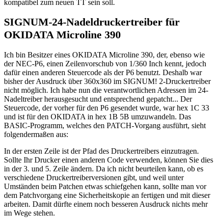
kompatibel zum neuen TT sein soll.
SIGNUM-24-Nadeldruckertreiber für
OKIDATA Microline 390
Ich bin Besitzer eines OKIDATA Microline 390, der, ebenso wie
der NEC-P6, einen Zeilenvorschub von 1/360 Inch kennt, jedoch
dafür einen anderen Steuercode als der P6 benutzt. Deshalb war
bisher der Ausdruck über 360x360 im SIGNUM! 2-Druckertreiber
nicht möglich. Ich habe nun die verantwortlichen Adressen im 24-
Nadeltreiber herausgesucht und entsprechend gepatcht... Der
Steuercode, der vorher für den P6 gesendet wurde, war hex 1C 33
und ist für den OKIDATA in hex 1B 5B umzuwandeln. Das
BASIC-Programm, welches den PATCH-Vorgang ausführt, sieht
folgendermaßen aus:
In der ersten Zeile ist der Pfad des Druckertreibers einzutragen.
Sollte Ihr Drucker einen anderen Code verwenden, können Sie dies
in der 3. und 5. Zeile ändern. Da ich nicht beurteilen kann, ob es
verschiedene Druckertreiberversionen gibt, und weil unter
Umständen beim Patchen etwas schiefgehen kann, sollte man vor
dem Patchvorgang eine Sicherheitskopie an fertigen und mit dieser
arbeiten. Damit dürfte einem noch besseren Ausdruck nichts mehr
im Wege stehen.