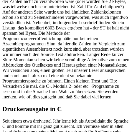
der Zahlen nicht zu verantworten wäre (oder würden Sie 2 kBytes,
was teilweise noch sehr untertrieben ist. Zahl für Zahl eintippen?).
Auf der anderen Seite wurde uns bei ähnlichen Zahlenkolonnen
schon ab und zu Seitenschinderei vorgeworfen, was auch irgendwo
verständlich ist. Nebenbei, im folgenden Leserbrief finden Sie ein
Listing, das kompiliert 6803 Bytes ergeben hat - der ST ist halt nicht
sparsam bei Bytes. Die Methode der
Programmcodeveröffentlichung hätte nur bei reinen
Assemblerprogrammen Sinn, da hier die Zahlen im Vergleich zum
eigentlichen Assemblertext noch kurz sind, aber trotzdem würden
wir immer auch den Source-Text abdrucken. Langer Rede kurzer
Sinn: Momentan sehen wir keine vernünftige Alternative zum reinen
Abdrucken des Quelltextes und Herausgeben einer Monatsdiskette.
Wir versuchen aber, einen großen Teil unserer Leser anzusprechen
und somit auch ab zu mal eine nicht so bekannte
Programmiersprache zu bringen. Einen kleinen Trost und Tip:
Versuchen Sie mal. die C-, Modula 2- oder etc. -Programme zu
lesen und in die Sprache Ihrer Wahl zu übersetzen. Sie werden
merken, wie oft dies gut geht und daß Sie dabei viel lernen.
Druckerausgabe in C
Seit einem etwa dreiviertel Jahr lerne ich als Autodidakt die Sprache
C und komme mit ihr ganz gut zurecht. Ich vermisse aber in allen
Lehrbüchern eine meiner Meinung nach auch für Anfänger sehr