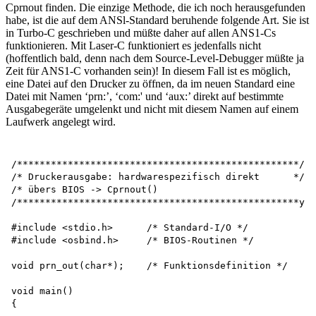
Cprnout finden. Die einzige Methode, die ich noch herausgefunden
habe, ist die auf dem ANSl-Standard beruhende folgende Art. Sie ist
in Turbo-C geschrieben und müßte daher auf allen ANS1-Cs
funktionieren. Mit Laser-C funktioniert es jedenfalls nicht
(hoffentlich bald, denn nach dem Source-Level-Debugger müßte ja
Zeit für ANS1-C vorhanden sein)! In diesem Fall ist es möglich,
eine Datei auf den Drucker zu öffnen, da im neuen Standard eine
Datei mit Namen ‘prn:’, ‘com:' und ‘aux:’ direkt auf bestimmte
Ausgabegeräte umgelenkt und nicht mit diesem Namen auf einem
Laufwerk angelegt wird.
/**************************************************/

/* Druckerausgabe: hardwarespezifisch direkt	  */

/* übers BIOS -> Cprnout()	                      */

/**************************************************y

#include <stdio.h>	/* Standard-I/O */

#include <osbind.h>	/* BIOS-Routinen */

void prn_out(char*);	/* Funktionsdefinition */

void main()

{
