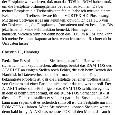
der Festplatte war zu lesen, daß man das TOS im ROM haben muß,
um die Festplatte ordnungsgemäß betreiben zu können. Da bei
meiner Festplatte die Treiberdiskette fehlte, habe ich mir von einem
Bekannten die Treibersoftware für die VORTEX HD Plus besorgt.
Mit dieser Software ist es mir gelungen, obwohl ich das TOS von
der Diskette lade, die Festplatte zu formatieren und zu bespielen. Bis
jetzt habe ich keine Fehlfunktion bemerkt. Nun frage ich mich
natürlich, welchen Sinn hat dann noch das TOS im ROM, und kann
ich meine Festplatte kaputtmachen, wenn ich meinen Rechner nicht
Umrüsten lasse?
Christian H., Hamburg
Red.:
Ihre Festplatte können Sie, bezogen auf die Hardware,
sicherlich nicht kaputtmachen, allerdings besitzt das RAM-TOS des
ATARI ST an einigen Stellen noch Fehler, die sich beim Betrieb der
Harddisk in Datenverlust bemerkbar machen können. Das
bekannteste Problem ist, daß die Festplatte bei einer großen Anzahl
von Ordnern auf einer Partition nicht mehr das tut, was sie soll. Der
ATARI-Treiber schließt übrigens das RAM-TOS schlichtweg aus,
in dem er beim Start abfragt, ob das ROM-TOS vorhanden ist - ist
dies nicht Fall, so installiert er sich erst gar nicht. Zusammengefaßt
kann man sagen, daß es sicherlich sinnvoll ist, die Festplatte nur mit
ROM-TOS zu fahren. Wenn Sie möchten, können Sie auch warten,
denn bald bringt ATARI das neueste TOS auf den Markt, das auch