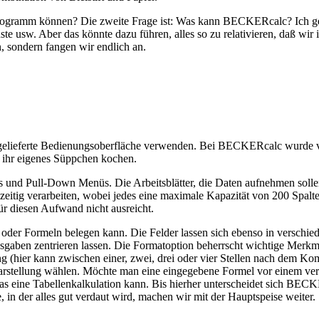
es Programm können? Die zweite Frage ist: Was kann BECKERcalc? Ich g
te usw. Aber das könnte dazu führen, alles so zu relativieren, daß w
n, sondern fangen wir endlich an.
gelieferte Bedienungsoberfläche verwenden. Bei BECKERcalc wurde vo
er ihr eigenes Süppchen kochen.
 und Pull-Down Menüs. Die Arbeitsblätter, die Daten aufnehmen sollen,
eitig verarbeiten, wobei jedes eine maximale Kapazität von 200 Spalte
ür diesen Aufwand nicht ausreicht.
ahlen oder Formeln belegen kann. Die Felder lassen sich ebenso in versc
tausgaben zentrieren lassen. Die Formatoption beherrscht wichtige Merk
g (hier kann zwischen einer, zwei, drei oder vier Stellen nach dem 
stellung wählen. Möchte man eine eingegebene Formel vor einem verse
 eine Tabellenkalkulation kann. Bis hierher unterscheidet sich BECK
, in der alles gut verdaut wird, machen wir mit der Hauptspeise weiter.