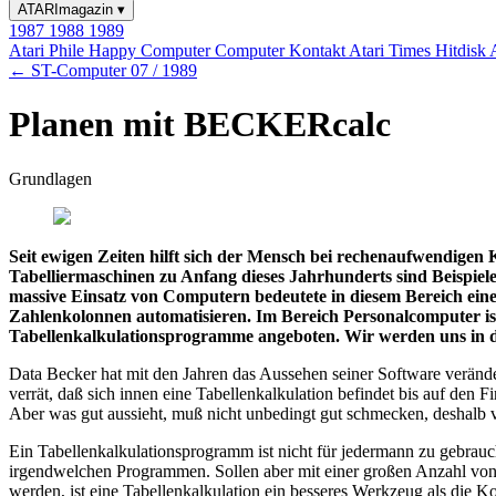
ATARImagazin
▾
1987
1988
1989
Atari Phile
Happy Computer
Computer Kontakt
Atari Times
Hitdisk
← ST-Computer 07 / 1989
Planen mit BECKERcalc
Grundlagen
Seit ewigen Zeiten hilft sich der Mensch bei rechenaufwendigen K
Tabelliermaschinen zu Anfang dieses Jahrhunderts sind Beispiel
massive Einsatz von Computern bedeutete in diesem Bereich ei
Zahlenkolonnen automatisieren. Im Bereich Personalcomputer ist
Tabellenkalkulationsprogramme angeboten. Wir werden uns in 
Data Becker hat mit den Jahren das Aussehen seiner Software verände
verrät, daß sich innen eine Tabellenkalkulation befindet bis auf den
Aber was gut aussieht, muß nicht unbedingt gut schmecken, deshalb 
Ein Tabellenkalkulationsprogramm ist nicht für jedermann zu gebrauch
irgendwelchen Programmen. Sollen aber mit einer großen Anzahl von
werden, ist eine Tabellenkalkulation ein besseres Werkzeug als die Ko