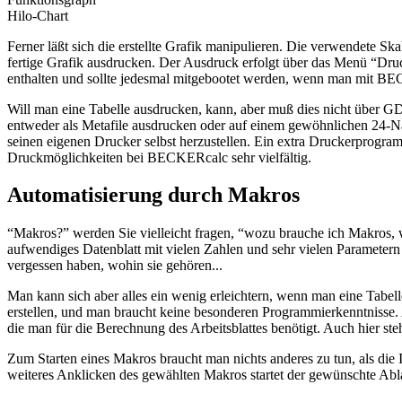
Hilo-Chart
Ferner läßt sich die erstellte Grafik manipulieren. Die verwendete Sk
fertige Grafik ausdrucken. Der Ausdruck erfolgt über das Menü “Dru
enthalten und sollte jedesmal mitgebootet werden, wenn man mit BE
Will man eine Tabelle ausdrucken, kann, aber muß dies nicht über G
entweder als Metafile ausdrucken oder auf einem gewöhnlichen 24-Nad
seinen eigenen Drucker selbst herzustellen. Ein extra Druckerprogr
Druckmöglichkeiten bei BECKERcalc sehr vielfältig.
Automatisierung durch Makros
“Makros?” werden Sie vielleicht fragen, “wozu brauche ich Makros, w
aufwendiges Datenblatt mit vielen Zahlen und sehr vielen Paramete
vergessen haben, wohin sie gehören...
Man kann sich aber alles ein wenig erleichtern, wenn man eine Tabell
erstellen, und man braucht keine besonderen Programmierkenntnisse. 
die man für die Berechnung des Arbeitsblattes benötigt. Auch hier 
Zum Starten eines Makros braucht man nichts anderes zu tun, als die
weiteres Anklicken des gewählten Makros startet der gewünschte Abl