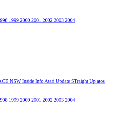
1998
1999
2000
2001
2002
2003
2004
ACE NSW Inside Info
Atari Update
STraight Up
atos
1998
1999
2000
2001
2002
2003
2004