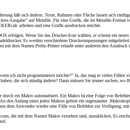
alierung läßt sich ändern. Texte, Rahmen oder Fläche lassen sich einfüg
cken-Ausgabe” auf Metafile. Für eine Grafik, die im Metafile-Format
CKERcalc arbeiten und eine Grafik ausdrucken möchte.
DOS erfolgen. Wenn Sie das Drucker-Icon wählen, er scheint ein neues
eldrucker. Es werden verschiedene Druckeranpassungen mitgeliefert. E
amm mit dem Namen Pretty-Printer erlaubt unter anderem den Ausdruck 
enn ich nicht programmieren möchte?” Ja, das mag in vielen Fällen vie
rn haben, die sich ständig ändern? Dann müssen Sie immer suchen, wo
e durch ein Makro automatisiert. Ein Makro ist eine Folge von Befehlen,
An den Anfang eines jeden Makros gehört ein sogenannter ‚Makrokopf’,
stehen dem Anwender wieder eine Fülle von Befehlen zur Verfügung, mit
 Icons, die mit dem Namen Makro versehen sind, anzuklicken. Es ersche
auf.