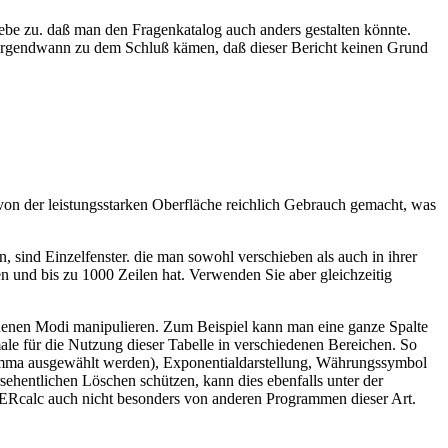
ebe zu. daß man den Fragenkatalog auch anders gestalten könnte.
ir irgendwann zu dem Schluß kämen, daß dieser Bericht keinen Grund
n der leistungsstarken Oberfläche reichlich Gebrauch gemacht, was
 sind Einzelfenster. die man sowohl verschieben als auch in ihrer
n und bis zu 1000 Zeilen hat. Verwenden Sie aber gleichzeitig
hiedenen Modi manipulieren. Zum Beispiel kann man eine ganze Spalte
male für die Nutzung dieser Tabelle in verschiedenen Bereichen. So
Komma ausgewählt werden), Exponentialdarstellung, Währungssymbol
hentlichen Löschen schützen, kann dies ebenfalls unter der
ERcalc auch nicht besonders von anderen Programmen dieser Art.