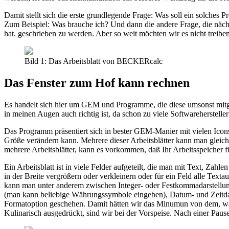
Damit stellt sich die erste grundlegende Frage: Was soll ein solch
Zum Beispiel: Was brauche ich? Und dann die andere Frage, die nächs
hat. geschrieben zu werden. Aber so weit möchten wir es nicht treibe
Bild 1: Das Arbeitsblatt von BECKERcalc
Das Fenster zum Hof kann rechnen
Es handelt sich hier um GEM und Programme, die diese umsonst mit
in meinen Augen auch richtig ist, da schon zu viele Softwareherstell
Das Programm präsentiert sich in bester GEM-Manier mit vielen Icons
Größe verändern kann. Mehrere dieser Arbeitsblätter kann man gleichz
mehrere Arbeitsblätter, kann es vorkommen, daß Ihr Arbeitsspeicher f
Ein Arbeitsblatt ist in viele Felder aufgeteilt, die man mit Text, Z
in der Breite vergrößern oder verkleinern oder für ein Feld alle Tex
kann man unter anderem zwischen Integer- oder Festkommadarstellun
(man kann beliebige Währungssymbole eingeben), Datum- und Zeitdar
Formatoption geschehen. Damit hätten wir das Minumun von dem, was
Kulinarisch ausgedrückt, sind wir bei der Vorspeise. Nach einer Pause