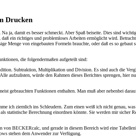
om Drucken
. Na ja, damit es besser schmeckt. Aber Spaß beiseite. Dies sind wichti
, daß ein richtiges und problemloses Arbeiten ermöglicht wird. Betrach
ge Menge von eingebauten Formeln brauchte, oder daß es so gebaut s
ktionen, die folgendermaßen aufgeteilt sind:
ition. Subtraktion, Multiplikation und Division. Es sind auch die Ver
 Alle aufzulisten, würde den Rahmen dieses Berichtes sprengen, hier 
meist gebrauchten Funktionen enthalten. Man muß aber nebenbei darauf
e ich ziemlich ins Schleudern. Zum einen weiß ich nicht genau, was i
e als statistische Berechnung einordnen könnte. Sie werden mir sicher 
nen von BECKERcalc, und gerade in diesem Bereich wird eine Tabellenk
lows stehen dem Anwender zur Verfügung.