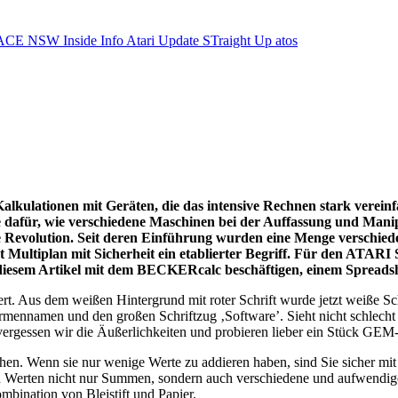
ACE NSW Inside Info
Atari Update
STraight Up
atos
alkulationen mit Geräten, die das intensive Rechnen stark vereinf
e dafür, wie verschiedene Maschinen bei der Auffassung und Manip
ne Revolution. Seit deren Einführung wurden eine Menge verschi
 Multiplan mit Sicherheit ein etablierter Begriff. Für den ATAR
diesem Artikel mit dem BECKERcalc beschäftigen, einem Spread
rt. Aus dem weißen Hintergrund mit roter Schrift wurde jetzt weiße Sc
 Firmennamen und den großen Schriftzug ‚Software’. Sieht nicht schlec
vergessen wir die Äußerlichkeiten und probieren lieber ein Stück GE
en. Wenn sie nur wenige Werte zu addieren haben, sind Sie sicher mit e
 Werten nicht nur Summen, sondern auch verschiedene und aufwendige
mbination von Bleistift und Papier.