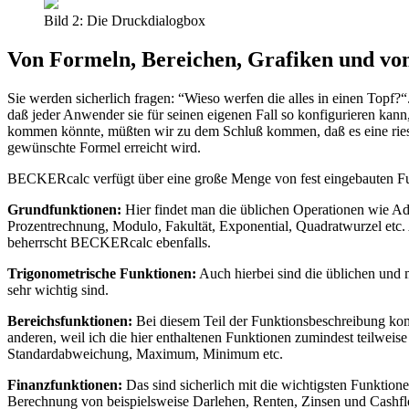
Bild 2: Die Druckdialogbox
Von Formeln, Bereichen, Grafiken und v
Sie werden sicherlich fragen: “Wieso werfen die alles in einen Topf?“
daß jeder Anwender sie für seinen eigenen Fall so konfigurieren kann
kommen könnte, müßten wir zu dem Schluß kommen, daß es eine riesi
gewünschte Formel erreicht wird.
BECKERcalc verfügt über eine große Menge von fest eingebauten Fun
Grundfunktionen:
Hier findet man die üblichen Operationen wie Add
Prozentrechnung, Modulo, Fakultät, Exponential, Quadratwurzel etc.
beherrscht BECKERcalc ebenfalls.
Trigonometrische Funktionen:
Auch hierbei sind die üblichen und 
sehr wichtig sind.
Bereichsfunktionen:
Bei diesem Teil der Funktionsbeschreibung komm
anderen, weil ich die hier enthaltenen Funktionen zumindest teilweis
Standardabweichung, Maximum, Minimum etc.
Finanzfunktionen:
Das sind sicherlich mit die wichtigsten Funktio
Berechnung von beispielsweise Darlehen, Renten, Zinsen und Cashf