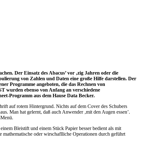
achen. Der Einsatz des Abacus’ vor ‚zig Jahren oder die
ulierung von Zahlen und Daten eine große Hilfe darstellen. Der
edener Programme angeboten, die das Rechnen von
I ST wurden ebenso von Anfang an verschiedene
sheet-Programm aus dem Hause Data Becker.
hrift auf rotem Hintergrund. Nichts auf dem Cover des Schubers
ht aus. Man hat gelernt, daß auch Anwender ‚mit den Augen essen’.
M-Menü.
inem Bleistift und einem Stück Papier besser bedient als mit
 mathematische oder wirschaflliche Operationen durch geführt