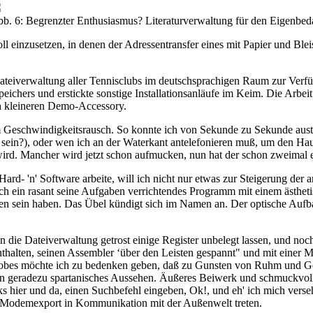
b. 6: Begrenzter Enthusiasmus? Literaturverwaltung für den Eigenbed
ll einzusetzen, in denen der Adressentransfer eines mit Papier und Ble
Dateiverwaltung aller Tennisclubs im deutschsprachigen Raum zur Verfü
ichers und erstickte sonstige Installationsanläufe im Keim. Die Arbeit
ch kleineren Demo-Accessory.
 im Geschwindigkeitsrausch. So konnte ich von Sekunde zu Sekunde aus
sein?), oder wen ich an der Waterkant antelefonieren muß, um den H
wird. Mancher wird jetzt schon aufmucken, nun hat der schon zweimal 
ard- 'n' Software arbeite, will ich nicht nur etwas zur Steigerung der 
h ein rasant seine Aufgaben verrichtendes Programm mit einem ästhetis
 sein haben. Das Übel kündigt sich im Namen an. Der optische Auf
nn die Dateiverwaltung getrost einige Register unbelegt lassen, und 
thalten, seinen Assembler ‘über den Leisten gespannt" und mit einer 
es möchte ich zu bedenken geben, daß zu Gunsten von Ruhm und Gesch
in geradezu spartanisches Aussehen. Äußeres Beiwerk und schmuckvolle
s hier und da, einen Suchbefehl eingeben, Ok!, und eh' ich mich verseh
r Modemexport in Kommunikation mit der Außenwelt treten.