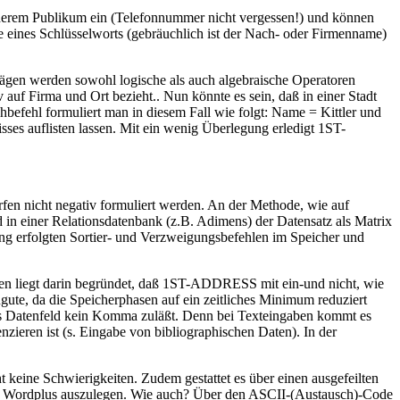
anderem Publikum ein (Telefonnummer nicht vergessen!) und können
 eines Schlüsselworts (gebräuchlich ist der Nach- oder Firmenname)
gen werden sowohl logische als auch algebraische Operatoren
 auf Firma und Ort bezieht.. Nun könnte es sein, daß in einer Stadt
efehl formuliert man in diesem Fall wie folgt: Name = Kittler und
ses auflisten lassen. Mit ein wenig Überlegung erledigt 1ST-
rfen nicht negativ formuliert werden. An der Methode, wie auf
in einer Relationsdatenbank (z.B. Adimens) der Datensatz als Matrix
ung erfolgten Sortier- und Verzweigungsbefehlen im Speicher und
ken liegt darin begründet, daß 1ST-ADDRESS mit ein-und nicht, wie
gute, da die Speicherphasen auf ein zeitliches Minimum reduziert
das Datenfeld kein Komma zuläßt. Denn bei Texteingaben kommt es
zieren ist (s. Eingabe von bibliographischen Daten). In der
eine Schwierigkeiten. Zudem gestattet es über einen ausgefeilten
 1st Wordplus auszulegen. Wie auch? Über den ASCII-(Austausch)-Code