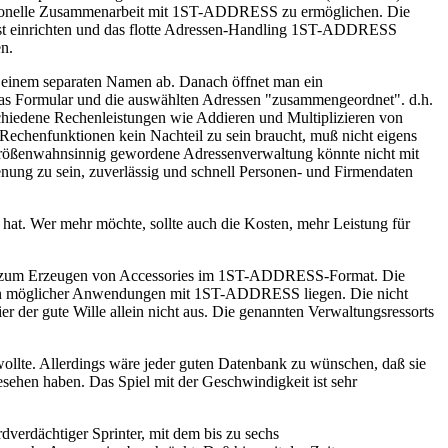
essionelle Zusammenarbeit mit 1ST-ADDRESS zu ermöglichen. Die
unst einrichten und das flotte Adressen-Handling 1ST-ADDRESS
en.
er einem separaten Namen ab. Danach öffnet man ein
 das Formular und die auswählten Adressen "zusammengeordnet". d.h.
schiedene Rechenleistungen wie Addieren und Multiplizieren von
echenfunktionen kein Nachteil zu sein braucht, muß nicht eigens
 größenwahnsinnig gewordene Adressenverwaltung könnte nicht mit
enung zu sein, zuverlässig und schnell Personen- und Firmendaten
hat. Wer mehr möchte, sollte auch die Kosten, mehr Leistung für
 Tool zum Erzeugen von Accessories im 1ST-ADDRESS-Format. Die
ahmen möglicher Anwendungen mit 1ST-ADDRESS liegen. Die nicht
der gute Wille allein nicht aus. Die genannten Verwaltungsressorts
wollte. Allerdings wäre jeder guten Datenbank zu wünschen, daß sie
ehen haben. Das Spiel mit der Geschwindigkeit ist sehr
verdächtiger Sprinter, mit dem bis zu sechs