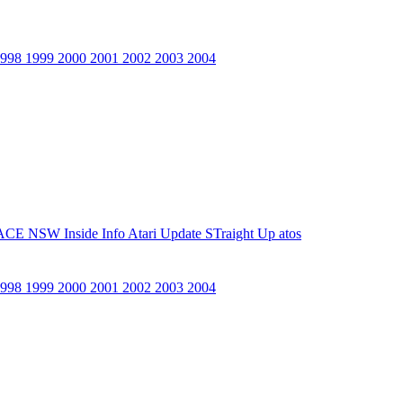
1998
1999
2000
2001
2002
2003
2004
ACE NSW Inside Info
Atari Update
STraight Up
atos
1998
1999
2000
2001
2002
2003
2004