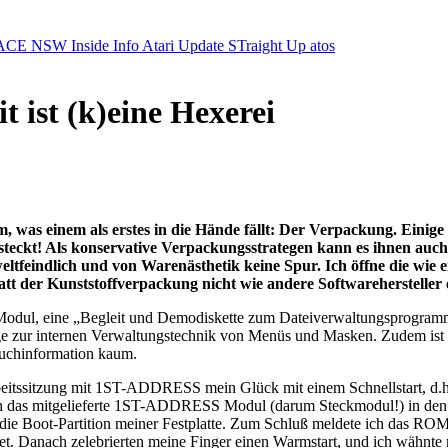
ACE NSW Inside Info
Atari Update
STraight Up
atos
ist (k)eine Hexerei
 was einem als erstes in die Hände fällt: Der Verpackung. Einige 
teckt! Als konservative Verpackungsstrategen kann es ihnen auch e
indlich und von Warenästhetik keine Spur. Ich öffne die wie ein
 der Kunststoffverpackung nicht wie andere Softwarehersteller ei
l, eine „Begleit und Demodiskette zum Dateiverwaltungsprogramm“
 zur internen Verwaltungstechnik von Menüs und Masken. Zudem ist es
dbuchinformation kaum.
eitssitzung mit 1ST-ADDRESS mein Glück mit einem Schnellstart, d.h. 
ich das mitgelieferte 1ST-ADDRESS Modul (darum Steckmodul!) in den R
t-Partition meiner Festplatte. Zum Schluß meldete ich das ROM-M
t. Danach zelebrierten meine Finger einen Warmstart, und ich wähnte