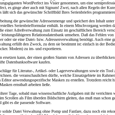
rwaltungsgiganten WordPerfect ins Visier genommen, um eine semiprof
rfect, es ginge aber auch mit Signum! Zwei, nach allen Regeln der K
 läßt sich das gewünschte Schriftbild Ihres Serienbriefes programmier
rarbeitung die gewünschte Adressenmenge und speichert den Inhalt unt
rstelltes Serienbriefformular enthält. In einem Mischvorgang werden
 die einer Adreßverwaltung zum Einsatz im geschäftlichen Bereich ver
 leistungsfähigeren Relationsdatenbank umsehen. Daß das Fehlen von R
r oder sie eine Datei- bzw. Adressenverwaltung benötigt. Auch eine
ltung erfüllt den Zweck, zu dem sie bestimmt ist: einfach in der Bedi
ucker. Modem) zu im- und exportieren.
n ersetzen kann, der einen großen Stamm von Adressen zu überblicken 
ifte Datenbanksoftware kaufen.
rschläge für Literatur-, Artikel- oder Lagerverwaltungen sowie ein
ezeichnen. die veranschaulichen dürfte, welche Einsatzgebiete im R
itor anwendungsspezifische Masken zu erstellen. Trotzdem reicht hier 
Masken ernsthaft arbeiten ließe.
 ihrer Tage, sobald man wissenschaftliche Aufgaben mit ihr verrichten 
Scrollen als Film überden Bildschirm gleiten, das muß man schon ges
 gibt es die passende Software.
solide Datei Verwaltung ohne Pomp und Fanfare, dazu noch ein rekord