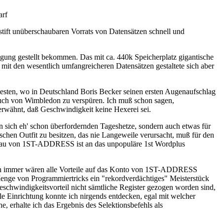
arf
istift unüberschaubaren Vorrats von Datensätzen schnell und
gung gestellt bekommen. Das mit ca. 440k Speicherplatz gigantische
 mit den wesentlich umfangreicheren Datensätzen gestaltete sich aber
testen, wo in Deutschland Boris Becker seinen ersten Augenaufschlag
auch von Wimbledon zu verspüren. Ich muß schon sagen,
erwähnt, daß Geschwindigkeit keine Hexerei sei.
an sich eh' schon überfordernden Tageshetze, sondern auch etwas für
chen Outfit zu besitzen, das nie Langeweile verursacht, muß für den
bau von 1ST-ADDRESS ist an das unpopuläre 1st Wordplus
noch immer wären alle Vorteile auf das Konto von 1ST-ADDRESS
Menge von Programmiertricks ein "rekordverdächtiges" Meisterstück
windigkeitsvorteil nicht sämtliche Register gezogen worden sind,
 Einrichtung konnte ich nirgends entdecken, egal mit welcher
e, erhalte ich das Ergebnis des Selektionsbefehls als