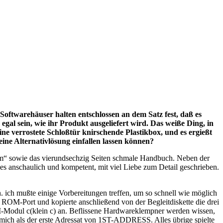
Softwarehäuser halten entschlossen an dem Satz fest, daß es
gal sein, wie ihr Produkt ausgeliefert wird. Das weiße Ding, in
e verrostete Schloßtür knirschende Plastikbox, und es ergießt
ne Alternativlösung einfallen lassen können?
 sowie das vierundsechzig Seiten schmale Handbuch. Neben der
 anschaulich und kompetent, mit viel Liebe zum Detail geschrieben.
ich mußte einige Vorbereitungen treffen, um so schnell wie möglich
OM-Port und kopierte anschließend von der Begleitdiskette die drei
odul c(klein c) an. Beflissene Hardwareklempner werden wissen,
 mich als der erste Adressat von 1ST-ADDRESS. Alles übrige spielte