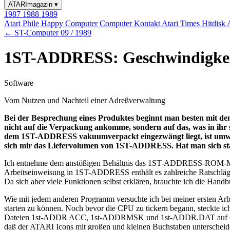
ATARImagazin
▾
1987
1988
1989
Atari Phile
Happy Computer
Computer Kontakt
Atari Times
Hitdisk
← ST-Computer 09 / 1989
1ST-ADDRESS: Geschwindigkeit 
Software
Vom Nutzen und Nachteil einer Adreßverwaltung
Bei der Besprechung eines Produktes beginnt man besten mit dem,
nicht auf die Verpackung ankomme, sondern auf das, was in ihr s
dem 1ST-ADDRESS vakuumverpackt eingezwängt liegt, ist umweltfe
sich mir das Liefervolumen von 1ST-ADDRESS. Hat man sich statt
Ich entnehme dem anstößigen Behältnis das 1ST-ADDRESS-ROM-Modu
Arbeitseinweisung in 1ST-ADDRESS enthält es zahlreiche Ratschläge
Da sich aber viele Funktionen selbst erklären, brauchte ich die Han
Wie mit jedem anderen Programm versuchte ich bei meiner ersten Arb
starten zu können. Noch bevor die CPU zu tickern begann, steckte 
Dateien 1st-ADDR ACC, 1st-ADDRMSK und 1st-ADDR.DAT auf die Boo
daß der ATARI Icons mit großen und kleinen Buchstaben unterscheide