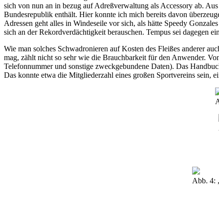
sich von nun an in bezug auf Adreßverwaltung als Accessory ab. A
Bundesrepublik enthält. Hier konnte ich mich bereits davon überzeug
Adressen geht alles in Windeseile vor sich, als hätte Speedy Gonza
sich an der Rekordverdächtigkeit berauschen. Tempus sei dagegen ei
Wie man solches Schwadronieren auf Kosten des Fleißes anderer auch
mag, zählt nicht so sehr wie die Brauchbarkeit für den Anwender. Vo
Telefonnummer und sonstige zweckgebundene Daten). Das Handbuch g
Das konnte etwa die Mitgliederzahl eines großen Sportvereins sein
A
Abb. 4: 