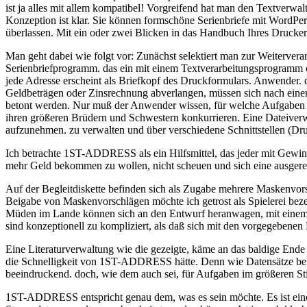
ist ja alles mit allem kompatibel! Vorgreifend hat man den Textve
Konzeption ist klar. Sie können formschöne Serienbriefe mit WordPe
überlassen. Mit ein oder zwei Blicken in das Handbuch Ihres Druckers
Man geht dabei wie folgt vor: Zunächst selektiert man zur Weiterve
Serienbriefprogramm. das ein mit einem Textverarbeitungsprogramm e
jede Adresse erscheint als Briefkopf des Druckformulars. Anwender.
Geldbeträgen oder Zinsrechnung abverlangen, müssen sich nach einer
betont werden. Nur muß der Anwender wissen, für welche Aufgaben e
ihren größeren Brüdern und Schwestern konkurrieren. Eine Dateiverwa
aufzunehmen. zu verwalten und über verschiedene Schnittstellen (Dr
Ich betrachte 1ST-ADDRESS als ein Hilfsmittel, das jeder mit Gewin
mehr Geld bekommen zu wollen, nicht scheuen und sich eine ausgere
Auf der Begleitdiskette befinden sich als Zugabe mehrere Maskenvo
Beigabe von Maskenvorschlägen möchte ich getrost als Spielerei b
Müden im Lande können sich an den Entwurf heranwagen, mit einem Ed
sind konzeptionell zu kompliziert, als daß sich mit den vorgegebenen 
Eine Literaturverwaltung wie die gezeigte, käme an das baldige Ende
die Schnelligkeit von 1ST-ADDRESS hätte. Denn wie Datensätze beim 
beeindruckend. doch, wie dem auch sei, für Aufgaben im größeren Stil
1ST-ADDRESS entspricht genau dem, was es sein möchte. Es ist eine 