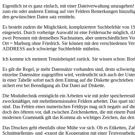
Eigentlich ist es ganz einfach, mit einer Dateiverwaltung umzugehe
zum ein oder anderen Eintrag auf vier Feldern Bemerkungen hinzufüg
den gewünschten Daten satz ermitteln.
Es besteht zudem die Möglichkeit, kompliziertere Suchbefehle von 
eingesetzt. Durch vorherige Auswahl ist eine Feldersuche möglich, d.h
zwei Personen mit demselben Nachnamen, aber unterschiedlichen Vorn
Ort = Marburg ohne Friedrich. Sie können mit den verschiedenen Verg
ADDRESS auch schwierige Suchbefehle mühelos.
Ich komme ich meinem Tennisbeispiel zurück. Sie wissen schon: Bori
Es gilt die Regel, je mehr Datensätze vorhanden sind, desto schwieri
einzelne Datensätze zugegriffen wird, verdeutlicht sich auch der U
in einer Tabelle sofort nach dem Eintrag auf die Diskette geschrieb
sichert erst bei Beendigung als Dat Datei auf Diskette.
Die Modultechnik ermöglicht ein Arbeiten wie mit jeder speicherre
zweckmäßiger, mit mehrdimensionalen Feldern arbeitet. Das spart nich
sind. Das Fehlen eines numerischen Feldtyps mag sich negativ auf d
doch des öfteren vor, daß zwischen Zeichenketten, die mit einem Pun
modernen Grammatik gilt das Komma als wichtiges Zeichen, das den 
Das Drucken geht ebenfalls ohne Mühe vor sich. Ob es Etiketten, Za
Schnittstellenim- und -export die Kooperation mit einer Textverarb