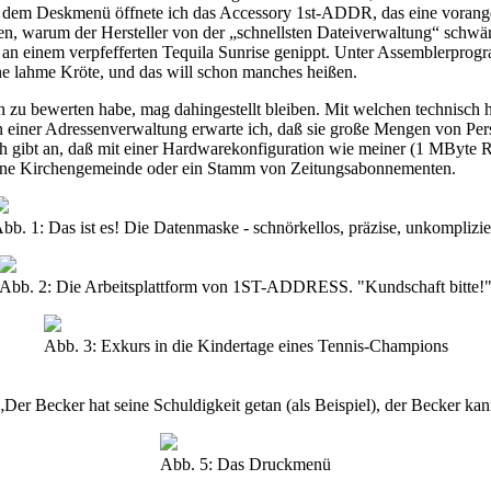
us dem Deskmenü öffnete ich das Accessory 1st-ADDR, das eine vorang
en, warum der Hersteller von der „schnellsten Dateiverwaltung“ schwär
les an einem verpfefferten Tequila Sunrise genippt. Unter Assemblerpr
ne lahme Kröte, und das will schon manches heißen.
 zu bewerten habe, mag dahingestellt bleiben. Mit welchen technisch 
n einer Adressenverwaltung erwarte ich, daß sie große Mengen von Per
ibt an, daß mit einer Hardwarekonfiguration wie meiner (1 MByte R
, eine Kirchengemeinde oder ein Stamm von Zeitungsabonnementen.
bb. 1: Das ist es! Die Datenmaske - schnörkellos, präzise, unkomplizie
Abb. 2: Die Arbeitsplattform von 1ST-ADDRESS. "Kundschaft bitte!
Abb. 3: Exkurs in die Kindertage eines Tennis-Champions
„Der Becker hat seine Schuldigkeit getan (als Beispiel), der Becker ka
Abb. 5: Das Druckmenü