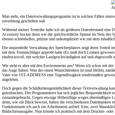
Ab
Man sieht, ein Dateiverwaltungsprogramm ist in solchen Fällen sinnvo
zuverlässig geschehen soll.
Während meiner Testreihe halte ich als größeren Datenbestand eine 
Accessory hockte dann wie die sprichwörtliche Spinne im Netz des Spe
ebenso schnörkellos, präzise und unkompliziert wie mit dem inhaltli
Die sequentielle Verwaltung des Speicherplatzes zeigt ihren Vorteil
mit dem Tennisschläger geprobt hatte (Es muß doch Leimen gewesen 
eindrucksvoll, mit welcher Laufgeschwindigkeit auf und abgescrollt 
Wie sieht es aber mit den Environments aus? Wenn ich schon mit der H
das Auge haben. Was des einen Wunschdenken ist (und bleibt), nämlic
Vater von 1ST-ADDRESS eine Tugendlosigkeit sondermaßen gewesen
angelehnt.
Doch gegen die Schildkrötengemütlichkeit dieser Textverwaltung ka
gutzubuchen. Der Programmierer hat sich jeglicher Bequemlichkeit en
zustandegebracht. Gegen etwaige Höhenflüge wegen übermäßigen Lob
denn, wie ein Blick beweist, haben die verschiedenen Dateimasken e
Funktionstaste ich auch ein Arbeitsmenü aufrief. Eins, zwei Mausklick
Bildschirmausgabe. Nun könnte ich praktisch mit dem Drucker- ode